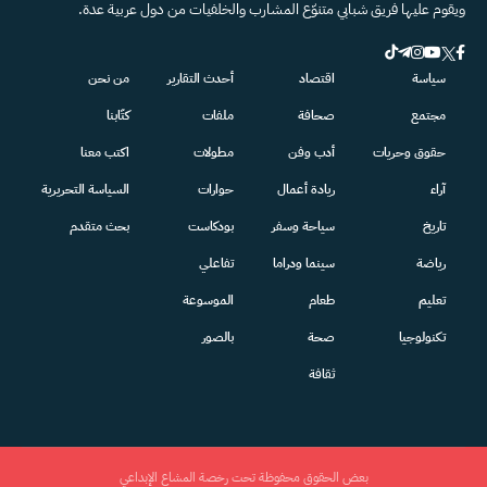
ويقوم عليها فريق شبابي متنوّع المشارب والخلفيات من دول عربية عدة.
سياسة
اقتصاد
أحدث التقارير
من نحن
مجتمع
صحافة
ملفات
كتّابنا
حقوق وحريات
أدب وفن
مطولات
اكتب معنا
آراء
ريادة أعمال
حوارات
السياسة التحريرية
تاريخ
سياحة وسفر
بودكاست
بحث متقدم
رياضة
سينما ودراما
تفاعلي
تعليم
طعام
الموسوعة
تكنولوجيا
صحة
بالصور
ثقافة
بعض الحقوق محفوظة تحت رخصة المشاع الإبداعي