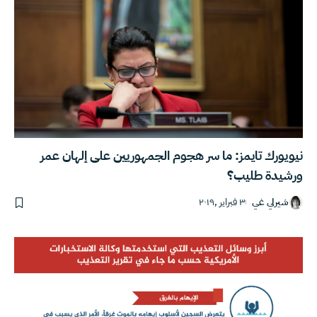
نيويورك تايمز: ما سر هجوم الجمهوريين على إلهان عمر
ورشيدة طليب؟
شيرلي غي
٣ فبراير ,٢٠١٩