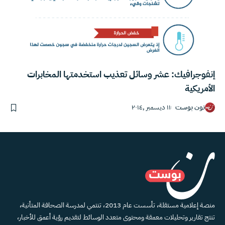
إنفوجرافيك: عشر وسائل تعذيب استخدمتها المخابرات
الأمريكية
نون بوست
١١ ديسمبر ,٢٠١٤
منصة إعلامية مستقلة، تأسست عام 2013، تنتمي لمدرسة الصحافة المتأنية،
تنتج تقارير وتحليلات معمقة ومحتوى متعدد الوسائط لتقديم رؤية أعمق للأخبار،