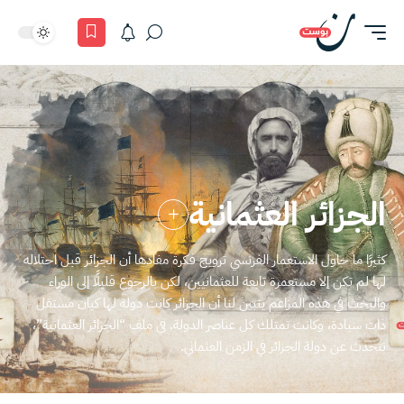
الجزائر العثمانية
كثيرًا ما حاول الاستعمار الفرنسي ترويج فكرة مفادها أن الجزائر قبل احتلاله
لها لم تكن إلا مستعمرة تابعة للعثمانيين، لكن بالرجوع قليلًا إلى الوراء
والبحث في هذه المزاعم يتبين لنا أن الجزائر كانت دولة لها كيان مستقل
ذات سيادة، وكانت تمتلك كل عناصر الدولة. في ملف “الجزائر العثمانية”،
نتحدث عن دولة الجزائر في الزمن العثماني.