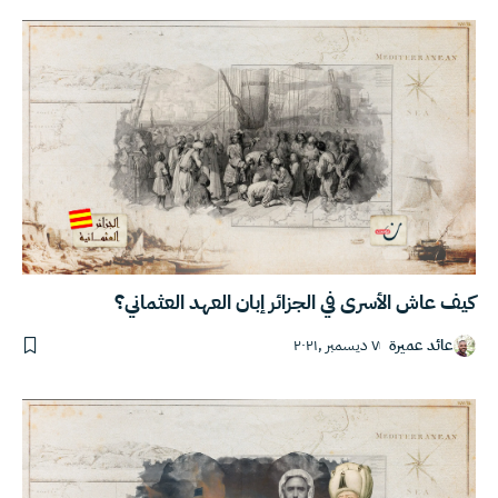
كيف عاش الأسرى في الجزائر إبان العهد العثماني؟
عائد عميرة
٧ ديسمبر ,٢٠٢١