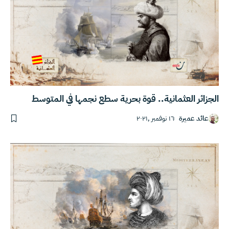
الجزائر العثمانية.. قوة بحرية سطع نجمها في المتوسط
عائد عميرة
١٦ نوفمبر ,٢٠٢١