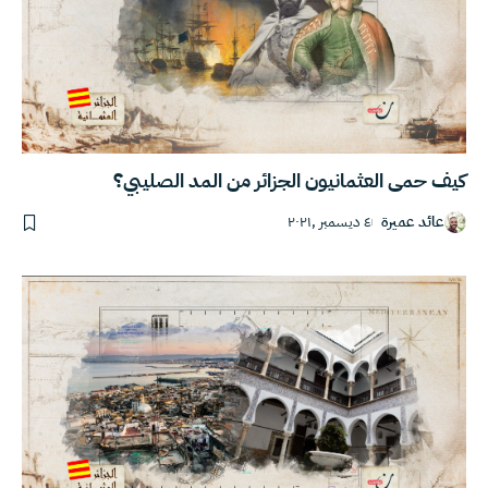
كيف حمى العثمانيون الجزائر من المد الصليبي؟
عائد عميرة
٤ ديسمبر ,٢٠٢١