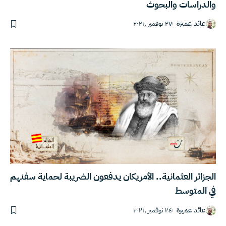
والدراسات والبحوث
عائد عميرة
٢٧ نوفمبر ,٢٠٢١
الجزائر العثمانية.. الأمريكان يدفعون الضريبة لحماية سفنهم
في المتوسط
عائد عميرة
٢٤ نوفمبر ,٢٠٢١