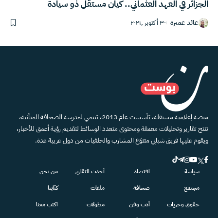
الجزائر في العهد العثماني.. كيان مستقل ذو سيادة
عائد عميرة
٣٠ أكتوبر ,٢٠٢١
منصة إعلامية مستقلة، تأسست عام 2013، تنتمي لمدرسة الصحافة المتأنية،
تنتج تقارير وتحليلات معمقة ومحتوى متعدد الوسائط لتقديم رؤية أعمق للأخبار،
ويقوم عليها فريق شبابي متنوّع المشارب والخلفيات من دول عربية عدة.
سياسة
اقتصاد
أحدث التقارير
من نحن
مجتمع
صحافة
ملفات
كتّابنا
حقوق وحريات
أدب وفن
مطولات
اكتب معنا