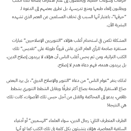
خرافات وسوءات خُلقية، ويخلصون إلى عدم الاعتراف بصحة تلك الكتب
ويطلبون إلغاء طبعها ومنع تدريسها، بل تطرق بعضهم إلى الدعوة لـ
“حرقها”، باعتبار أنها السبب في تخلف المسلمين عن العصر الذي تشهده
البشرية الآن.
المشكلة تكمن في استخدام أغلب هؤلاء “التنويريين الإصلاحيين” عبارات
مستفزة صادمة للرأي العام الذي عاش قرونًا طويلة على “تقديس” تلك
الكتب التراثية، ومن ثم يحس أغلب الناس أن هؤلاء لا يريدون إصلاح الدين،
بل يريدون هدمه، فهم دعاة هدم لا إصلاح.
لذلك ينفر “عوام الناس” من دعاة “التنوير والإصلاح الديني”، بل يرد البعض
صاع الاستفزاز والصدمة بصاع أكثر تطرفًا ويقابل الشطط التنويري بشطط
ظلامي، يدعو إلى المحاكمة والقتل من أجل حبس تلك الأصوات، كانت تلك
هي النتيجة!
الطرف المتطرف الثاني: رجال الدين، سواء العلماء “الرسميين” أو أدعياء
السلفية المعاصرة، هؤلاء يتشبثون بكل كلمة في تلك الكتب كما لو أنها