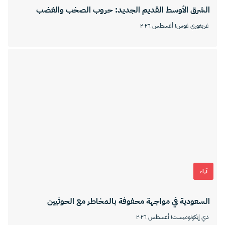
الشرق الأوسط القديم الجديد: حروب الصخب والغضب
غريغوري غوس
١ أغسطس ٢٠٢٦
آراء
السعودية في مواجهة محفوفة بالمخاطر مع الحوثيين
ذي إيكونوميست
١ أغسطس ٢٠٢٦