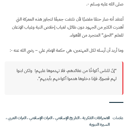
صلى الله عليه وسلم -.
أعتقد أنه صار حتمًا مقضيًا لأن نلتفت جميعًا لتجاوز هذه المعركة التي
أهدرت الكثير من الجهود دون طائل، لغياب إخلاص النية وغياب الإذعان
للعلم “الحق” المتجرد من الأهواء.
وما أريد أن أرسله لكل المهتمين، هي حكمة الإمام علي – رضي الله عنه -:
“إنّ للناس أكواخًا من عقائدهم، فلا تهدموها عليهم! ولكن ابنوا
لهم قصورًا، فإذا دخلوها هدموا أكواخهم بأيديهم”.
علامات
الانحرافات الفكرية
،
التاريخ الإسلامي
،
التراث الإسلامي
،
التراث العربي
،
السيرة النبوية