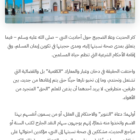
كثر الحديث وعلا الضجيج حول أحاديث النبي – صلى الله عليه وسلم – فيما
يتعلق بمدى صحة نسبتها إليه، ومدى حجيتها في تكوين إيمان المسلم، وفي
إقامة الأحكام الشرعية التي تنظم حياة المسلمين.
واختفت الحقيقة في دخان وغبار والمعارك “الكلامية” بل والقضائية التي
تشتعل وتحتدم، وما إن تخبو نارها حينًا حتى يتم إيقادها من جديد، بين
طرفين، متطرفين، لا يريد أحدهما أن يذعن للعلم “الحق” المتجرد من
الأهواء.
أولهما: دعاة “التنوير” والاحتكام إلى العقل، أو من يسمون أنفسهم بهذا
الاسم واتخذوا منه شعارًا، إنهم يوجهون سهام النقد الجارح لكتب السنة أو
مراجع الحديث، مشككين في صحة نسبتها إلى النبي، مؤكدين احتوائها على