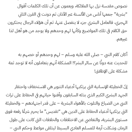
نصوص مقدسة نزل بها الملائكة، ويعمون عن أن تلك الكلمات أقوال
“بشرية” جمعها أناس من الألسنة عبر الآذان ثم دونت في القرن الثاني
الهجري، فالعامل البشري جزء لا ينفصل عنها، ثم أن هؤلاء الرجال يحتكرون
حق الكلام في تلك المواضيع وكأنها لهم وحدهم ولا يوجد من هو أهل لذا
غيرهم.
أكان كلام النبي – صلى الله عليه وسلم – لهم وحدهم أو خصهم به
للحديث عنه دونًا عن سائر البشر؟! المشكلة أنهم يتعاملون أنه لا توجد ثمة
مشكلة على الإطلاق!
إنّ الخطيئة الإنسانية التي يرتكبها أدعياء التنوير هي الاستخفاف واحتقار
الجهد البشري الكبير الذي بذله السابقون وأفنوا حياتهم في الحفاظ على تراث
النبي من الضياع والتلوث بالأهواء البشرية – على قدر اجتهادهم – والخطيئة
التي يرتكبها أدعياء الحفاظ على الدين هي “تقديس” ما يحرم شرعًا رفعه فوق
مستوى البشرية، والتغاضي عن الاختلافات والخلافات التي كانت على طول
الزمان وشكلت أزمة للمسلم العادي البسيط ليتلقى مواعظ وحكم النبي –