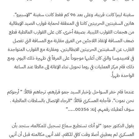
سفينة ليبرا كانت قريبة، وعلى بعد 96 كم فقط كانت سفينة “الإسبيرو”.
هاتين السفينتين الحربيتين كانتا في المنطقة لحماية قوارب الصيد الإيطالية
من هجمات القوارب الليبية. بصيغة أخرى، كان على القوارب المالطية قطع
ضعف المسافة لإنقاذ اللاجئين من الغرق مقارنة مع المسافة التي تفصل
القارب عن السفينتين الحربيتين الايطاليتين. ومقارنة مع القوارب المتواجدة
في لامبيدوسا والتي كان أغلبها موجوداً على المرفأ في ظهيرة ذلك اليوم. ومع
ذلك قام مركز العمليات في روما تحويل نداء الإغاثة إلى مالطا عند الساعة
الواحدة ظهراً.
عندما قام خفر السواحل بإخبار السيد جمو قرارهم، ترجاهم قائلاً: ” أرجوكم
نحن نموت”. فأجابه العسكري قائلاً: “الرجاء الإتصال بالسلطات المالطية .
سوف أعطيك رقمهم. إنه: 00356……”
يقول الدكتور جمو: “لو أنك تستطيع سماع تسجيل للمكالمة، ستجد بأن
العسكري لم يعطيني أصلا وقت كافي للكلام. لقد أنهى مكالمته قبل أن أنهي