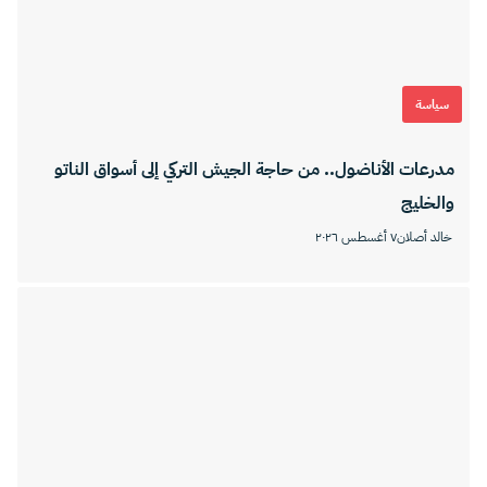
سياسة
مدرعات الأناضول.. من حاجة الجيش التركي إلى أسواق الناتو
والخليج
خالد أصلان
٧ أغسطس ٢٠٢٦