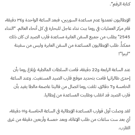
كتابة الرقم”.
الإيطاليون تعمدوا عدم مساعدة السوريين، فبعد الساعة الواحدة و٣٤ دقيقة،
قام مركز العمليات في روما ببث نداء عاجل للبحارة في كل أنحاء العالم. “النداء
2545″ يطلب من جميع السفن العابرة مساعدة قارب الصيد ان كان ذلك
ممكناً. طلب الإيطاليون المساعدة من السفن العابرة وليس من سفينة
“ليبرا”!
عند الساعة الرابعة و22 دقيقة، قامت السلطات المالطية بإبلاغ روما بأن
إحدى طائراتها قامت بتحديد موقع قارب الصيد المستغيث. وعند الساعة
الخامسة و7 دقائق، تلقت روما اتصال من فاليتا عاصمة مالطا يفيد بأن
قارب الصيد قد انقلب وطلبت المساعدة من إيطاليا.
لقد وصلت أول قوارب المساعدة الإيطالية في الساعة الخامسة و٥١ دقيقة،
أي بعد ست ساعات من طلب الإغاثة، وبعد خمسة وأربعين دقيقة من غرق
القارب.