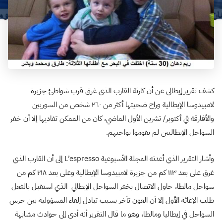
كشف تقرير إيطالي عن أن كارثة القارب الذي غرق قرب شواطئ جزيرة
لامبيدوسا الإيطالية وراح ضحيتها أكثر من ٢٦٠ شخص من السوريين
والأفارقة في أكتوبر/ تشرين الأول الماضي، كان من الممكن تفاديها إلا أن خفر
السواحل الإيطاليين لم يقوموا بواجبهم.
وأشار التقرير الذي أعدته المجلة الأسبوعية L’espresso إلى أن القارب الذي
غرق على بعد ١١٣ كم من جزيرة لامبيدوسا الإيطالية وعلى بعد ٢١٨ كم من
سواحل مالطا، حاول الاتصال بخفر السواحل الإيطالي الذي استقبل بالفعل
طلب الإغاثة الأول إلا أن العون تأخر بسبب تبادل إلقاء المسؤولية بين حرس
السواحل في إيطاليا ومالطا، وهو ما قال التقرير أنه أدى إلى حوادث مشابهة