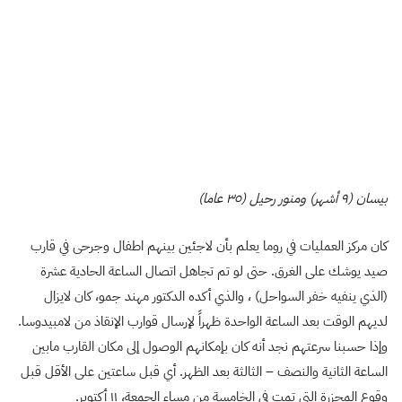
بيسان (٩ أشهر) ومنور رحيل (٣٥ عاما)
كان مركز العمليات في روما يعلم بأن لاجئين بينهم اطفال وجرحى في قارب
صيد يوشك على الغرق. حتى لو تم تجاهل اتصال الساعة الحادية عشرة
(الذي ينفيه خفر السواحل) ، والذي أكده الدكتور مهند جمو، كان لايزال
لديهم الوقت بعد الساعة الواحدة ظهراً لإرسال قوارب الإنقاذ من لامبيدوسا.
وإذا حسبنا سرعتهم نجد أنه كان بإمكانهم الوصول إلى مكان القارب مابين
الساعة الثانية والنصف – الثالثة بعد الظهر. أي قبل ساعتين على الأقل قبل
وقوع المجزرة التي تمت في الخامسة من مساء الجمعة، ١١ أكتوبر.