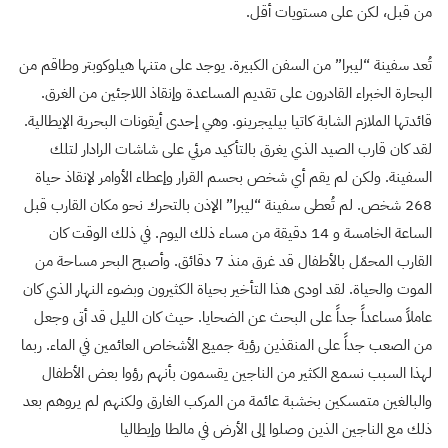
من قبل، لكن على مستويات أقل.
تُعد سفينة “ليبرا” من السفن الكبيرة. يوجد على متنها هيلوكوبتر وطاقم من
البحارة الخبراء القادرون على تقديم المساعدة وإنقاذ اللاجئين من الغرق.
قائدتها الملازم الشابة كاتيا بيليجرينو. وهي إحدى أيقونات البحرية الإيطالية.
لقد كان قارب الصيد الذي يغرق بالتأكيد مرئي على شاشات الرادار لتلك
السفينة. ولكن لم يقم أي شخص بحسم القرار وإعطاء الأوامر لإنقاذ حياة
268 شخص. لم تُعطى سفينة “ليبرا” الإذن بالتحرك نحو مكان القارب قبل
الساعة الخامسة و 14 دقيقة من مساء ذلك اليوم. في ذلك الوقت كان
القارب المحمّل بالأطفال قد غرق منذ 7 دقائق. وأصبح البحر مساحة من
الموت والحياة. لقد اودى هذا التأخير بحياة الكثيرون وبضوء النهار الذي كان
عاملاً مساعداً جداً على البحث عن الضحايا. حيث كان الليل قد أتى وجعل
من الصعب جداً على المنقذين رؤية جميع الأشخاص العائمين في الماء. ربما
لهذا السبب نسمع الكثير من الناجين يقسمون بأنهم رؤوا بعض الأطفال
والبالغين متمسكين بخشبة عائمة من المركب الغارق ولكنهم لم يروهم بعد
ذلك مع الناجين الذين وصلوا إلى الأرض في مالطا وإيطاليا