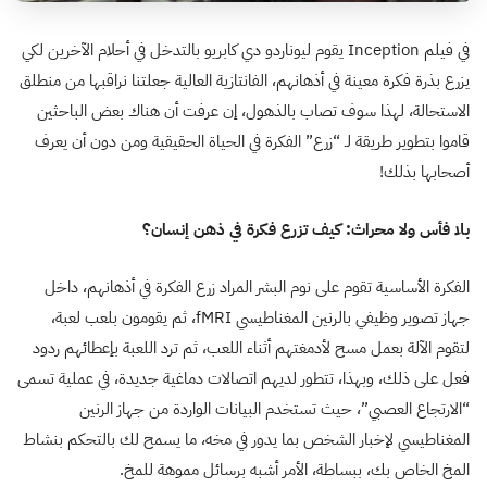
في فيلم
Inception
يقوم ليوناردو دي كابريو بالتدخل في أحلام الآخرين لكي
يزرع بذرة فكرة معينة في أذهانهم، الفانتازية العالية جعلتنا نراقبها من منطلق
الاستحالة، لهذا سوف تصاب بالذهول، إن عرفت أن هناك بعض الباحثين
قاموا بتطوير طريقة لـ “زرع” الفكرة في الحياة الحقيقية ومن دون أن يعرف
أصحابها بذلك
!
بلا فأس ولا محراث: كيف تزرع فكرة في ذهن إنسان؟
الفكرة الأساسية تقوم على نوم البشر المراد زرع الفكرة في أذهانهم، داخل
جهاز تصوير وظيفي بالرنين المغناطيسي
fMRI
، ثم يقومون بلعب لعبة،
لتقوم الآلة بعمل مسح لأدمغتهم أثناء اللعب، ثم ترد اللعبة بإعطائهم ردود
فعل على ذلك، وبهذا، تتطور لديهم اتصالات دماغية جديدة، في عملية تسمى
“الارتجاع العصبي”، حيث تستخدم البيانات الواردة من جهاز الرنين
المغناطيسي لإخبار الشخص بما يدور في مخه، ما يسمح لك بالتحكم بنشاط
المخ الخاص بك، ببساطة، الأمر أشبه برسائل مموهة للمخ
.