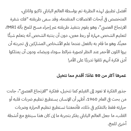
أفضل تطبيق لهذه النظرية تم بواسطة العالم الياباني تاكيو واتانابي،
المتخصص في أبحاث الاتصالات المتقدمة، وقد سمى طريقته “فك شفرة
الارتجاع العصبي”، وهو يقوم بتنفيذ طريقته عبر إجراء مسح للمخ بآلة
fMRI
،
لتعليم الشخص مهارة أو ربط معين، دون أن ينتبه الشخص أنه يتعلم شيئًا
معينًا، وهو ما قام به بالفعل عندما علم الأشخاص المشاركين في تجربته أن
يروا اللون الأحمر عند النظر لصورة شرائط سوداء وبيضاء، ودون أن يمتلكوا
أدنى فكرة أنهم تلقوا تدريبًا على الأمر
!
عمرها أكثر من 50 عامًا: أقدم مما نتخيل
جذور الفكرة لا تعود إلى الفيلم كما تتخيل، ففكرة “الارتجاع العصبي”، جاءت
من بحث في العام 1960، أظهر أن الإنسان يستطيع تنظيم ضربات قلبه أو
حرارته فقط بالتفكير في ذلك، فأدمغتنا تستطيع تنظيم الحرارة وضربات
القلب، ما جعل العالم الياباني يفكر بتجربة ما إن كان هذا سينفع مع أنشطة
أخرى للمخ
.