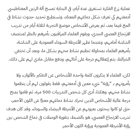
عملية زرع الفكرة تستغرق عدة أيام، في البداية تمسح آلة الرنين المغناطيسي
أدمغتهم كي تعرف شكل دماغهم المعتاد، وتستطيع تحديد حدوث نشاط في
المخ فيما بعد، ثم يعرض الأشخاص موضع التجربة لثلاثة أيام من تدريب
الارتجاع العصبي الجدي، ويقوم العلماء المراقبون بأمرهم بالنظر لمنتصف
الشاشة أمامهم، وعندما تظهر الأشرطة السوداء العمودية على الشاشة،
يأمرهم العلماء بمحاولة تنظيم نشاط مخهم بشكل ما، وبعد أن تختفي
الشرائط، يتم إعطائهم درجة على أدائهم، ودفع مقابل مادي لهم على ذلك
.
لكن، العلماء لا يذكرون كلمة واحدة للأشخاص عن التفكير بالألوان، ولا
يأمرونهم بـ “رؤية” شيء معين في أدمغتهم، فقط يقولون لهم أن ينظموا
نشاط مخهم، وهكذا، أدى كل شخص التدريبات 500 مرة، ثم قاموا بمنح
درجة عالية للأشخاص الذين تحرك نشاط دماغهم معبرًا عن اللون الأحمر،
حتى لو كانوا يبحثون بعيونهم عن الأشرطة البيضاء والسوداء، وقد كان هدف
تدريب الارتجاع العصبي، هو بالضبط، بتقوية الوصلات في دماغ الشخص بين
رؤية الأشرطة العمودية ورؤية اللون الأحمر
.