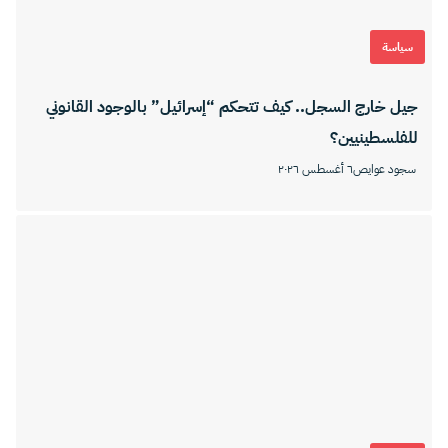
سياسة
جيل خارج السجل.. كيف تتحكم “إسرائيل” بالوجود القانوني
للفلسطينيين؟
سجود عوايص
٦ أغسطس ٢٠٢٦