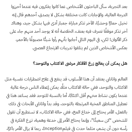
بعد التجربة، سأل الباحثون الأشخاص عما كانوا يفكرون فيه عندما أحرزوا
الدرجة العالية، والإجابات كانت مختلفة بشكل لا يصدق، أحدهم قال إنه
تخيل حمارًا وحشيًا، الآخر تذكر مباراة جمباز أدى فيها بشكل جيد، وهناك
آخر تذكر موقفًا تصرف فيه بعنف، الخلاصة أنه لا يوجد أحد منهم جاء على
ذكر الألوان! لكن، في اليوم التالي أجابوا بأنهم رأوا شيئًا مصبوغًا بالأحمر،
بعكس الأشخاص الذين لم يتلقوا تدريبات الارتجاع العصبي
.
هل يمكن أن يعالج زرع الأفكار مرضى الاكتئاب والتوحد؟
العالم واتانابي يعتقد أن هذا الأسلوب قد ينفع في علاج اضطرابات نفسية مثل
الاكتئاب والتوحد، ففي حالة الاكتئاب مثلًا، يمكن إعطاء الناس درجة عالية
عندما يكون نشاط مخهم أقل اكتئابًا، أما بالنسبة للتوحد فقد يساعد هذا في
تعطيل المناطق المخية المرتبطة بالتوحد، وقد بدأ واتانابي الأبحاث في ذلك
بالفعل، الأمر يحتاج إلى خداع المخ، ففي حالة الاكتئاب، لا تستطيع أن تقول
للشخص “كن سعيدًا”، وإنما يحتاج الأمر إلى خدعة وهمية، تزرع الفكرة في
رأسه دون أن يشعر، مثلما حدث في فيلم
Inception
، ربما لا يزال الأمر باكرًا،