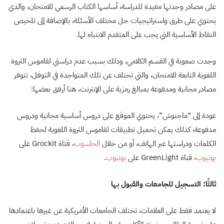
على مصادر وجدتها مفيدة للدراسة، أساسها الكتاب الرسمي للامتحان، والذي
يحتوي على طرق واستراتيجيات حل مختلف الأسئلة، بالإضافة إلى تلخيص
النقاط الأساسية التي يجب على المتقدم الانتباه لها.
وجدت صعوبة في القسم الكلامي، وذلك بسبب عدم دراستي لقاموس الثروة
اللغوية التابعة للامتحان، والتي تختلف عن تلك المتواجدة في التوفل، تتوفر
مصادر مجانية ومدفوعة بمبالغ رمزية على الإنترنت، هنا أرفق بعضها:
عودة إلى “ماجنوش”، يحتوي الموقع على دروس أساسية مجانية ودروس
مدفوعة، كذلك يمكن تحميل تطبيقات لقاموس الثروة اللغوية لحفظ
الكلمات ودراستها عبر الهاتف، أو من خلال
الحاسوب
، قتاة Grockit على
يوتيوب
، قناة GreenLight على
يوتيوب
.
ثالثًا: التسجيل للجامعات والقبول بها
لا يعتمد فقط على العلامات، تختلف الجامعات الأمريكية عن غيرها باعتمادها