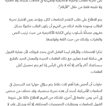
على تجربة الطالب وخبرته الأكاديمية والمهنية في مجالات عديدة، ولا تحصره
ولا تقيمه فقط من خلال “الأرقام”.
يتم الاطلاع على طلب التقدم للجامعات ككل، ويؤخذ بعين الاعتبار تجربة
الطالب وجودة طلبه، لذلك من المهم أن يكون الطلب مكتوبًا بشكل
مفهوم، مصاغًا بأسلوب يراعي الكتابة الأكاديمية من حيث ترتيب النص
والفقرات، وكذلك من حيث اللغة وقواعدها.
تذكر! الامتحانات والأرقام ليسا العامل الذي يحدد قبولك، لأن عملية القبول
هي شاملة لعدة معايير، مع ذلك العلامات الجيدة والمعدل الجيد بالطبع
سيساعدك أكثر وأكثر، إلا أنه لا داعي لليأس إذا لم يتم تحصيل أعلى
العلامات.
حاولت أن ألخص هنا أهم ثلاث نقاط يتم سؤالي حولها عند التسجيل في
الجامعات الأمريكية، أشدد أن هذه تجربة شخصية، وقد تختلف من شخص
إلى آخر، ومن جامعة إلى أخرى، فلذلك من المهم الاطلاع دائمًا على شروط
القبول للجامعات، ومتطلبات التخصصات المختلفة، إلا أنه وبشكل عام، لا