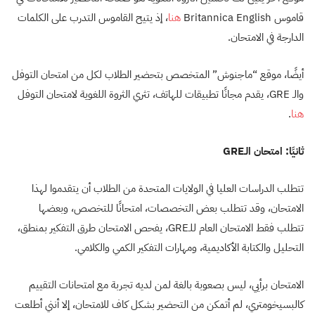
قاموس Britannica English
هنا
، إذ يتيح القاموس التدرب على الكلمات
الدارجة في الامتحان.
أيضًا، موقع “ماجنوش” المتخصص بتحضير الطلاب لكل من امتحان التوفل
والـ GRE، يقدم مجانًا تطبيقات للهاتف، تثري الثروة اللغوية لامتحان التوفل
هنا
.
ثانيًا: امتحان الـGRE
تتطلب الدراسات العليا في الولايات المتحدة من الطلاب أن يتقدموا لهذا
الامتحان، وقد تتطلب بعض التخصصات، امتحانًا للتخصص، وبعضها
تتطلب فقط الامتحان العام للـGRE، يفحص الامتحان طرق التفكير بمنطق،
التحليل والكتابة الأكاديمية، ومهارات التفكير الكمي والكلامي.
الامتحان برأيي، ليس بصعوبة بالغة لمن لديه تجربة مع امتحانات التقييم
كالبسيخومتري، لم أتمكن من التحضير بشكل كاف للامتحان، إلا أنني أطلعت