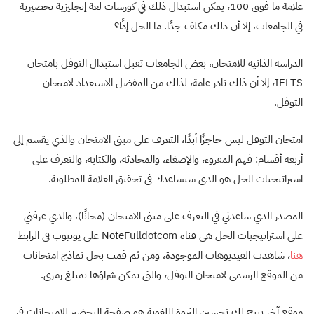
علامة ما فوق 100، يمكن استبدال ذلك في كورسات لغة إنجليزية تحضيرية
في الجامعات، إلا أن ذلك مكلف جدًا. ما الحل إذًا؟
الدراسة الذاتية للامتحان، بعض الجامعات تقبل استبدال التوفل بامتحان
IELTS، إلا أن ذلك نادر عامة، لذلك من المفضل الاستعداد لامتحان
التوفل.
امتحان التوفل ليس حاجزًا أبدًا، التعرف على مبنى الامتحان والذي يقسم إلى
أربعة أقسام: فهم المقروء، والإصغاء، والمحادثة، والكتابة، والتعرف على
استراتيجيات الحل هو الذي سيساعدك في تحقيق العلامة المطلوبة.
المصدر الذي ساعدني في التعرف على مبنى الامتحان (مجانًا)، والذي عرفني
على استراتيجيات الحل هي قناة NoteFulldotcom على يوتيوب في الرابط
هنا
، شاهدت الفيديوهات الموجودة، ومن ثم قمت بحل نماذج امتحانات
من الموقع الرسمي لامتحان التوفل، والتي يمكن شراؤها بمبلغ رمزي.
موقع آخر يتيح لك تحسين الثروة اللغوية هو صفحة التحضير للامتحانات في