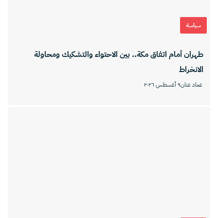
سياسة
طهران أمام اتفاق مكة.. بين الاحتواء والتشكيك ومحاولة
الانخراط
عماد عنان
٩ أغسطس ٢٠٢٦