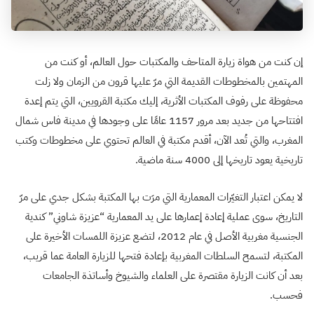
إن كنت من هواة زيارة المتاحف والمكتبات حول العالم، أو كنت من
المهتمين بالمخطوطات القديمة التي مرّ عليها قرون من الزمان ولا زلت
محفوظة على رفوف المكتبات الأثرية، إليك مكتبة القرويين، التي يتم إعدة
افتتاحها من جديد بعد مرور 1157 عامًا على وجودها في مدينة فاس شمال
المغرب، والتي تُعد الآن، أقدم مكتبة في العالم تحتوي على مخطوطات وكتب
تاريخية يعود تاريخها إلى 4000 سنة ماضية.
لا يمكن اعتبار التغيّرات المعمارية التي مرَت بها المكتبة بشكل جدي على مرّ
التاريخ، سوى عملية إعادة إعمارها على يد المعمارية “عزيزة شاوني” كندية
الجنسية مغربية الأصل في عام 2012، لتضع عزيزة اللمسات الأخيرة على
المكتبة، لتسمح السلطات المغربية بإعادة فتحها للزيارة العامة عما قريب،
بعد أن كانت الزيارة مقتصرة على العلماء والشيوخ وأساتذة الجامعات
فحسب.