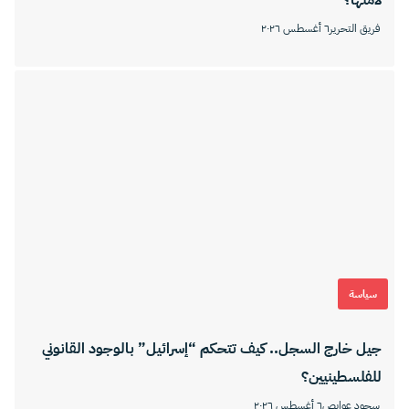
لأمنها؟
فريق التحرير
٦ أغسطس ٢٠٢٦
سياسة
جيل خارج السجل.. كيف تتحكم “إسرائيل” بالوجود القانوني
للفلسطينيين؟
سجود عوايص
٦ أغسطس ٢٠٢٦