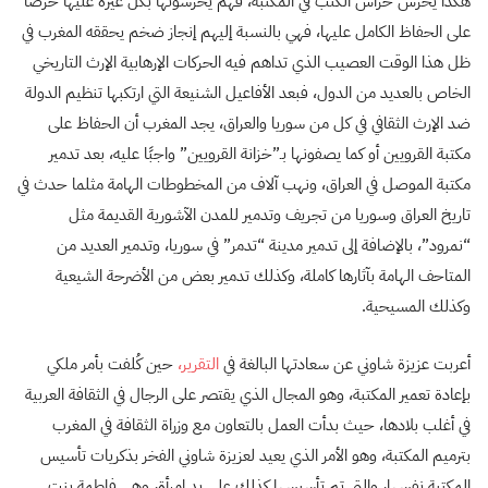
هكذا يحرس حراس الكتب في المكتبة، فهم يحرسونها بكل غيرة عليها حرصًا
على الحفاظ الكامل عليها، فهي بالنسبة إليهم إنجاز ضخم يحققه المغرب في
ظل هذا الوقت العصيب الذي تداهم فيه الحركات الإرهابية الإرث التاريخي
الخاص بالعديد من الدول، فبعد الأفاعيل الشنيعة التي ارتكبها تنظيم الدولة
ضد الإرث الثقافي في كل من سوريا والعراق، يجد المغرب أن الحفاظ على
مكتبة القرويين أو كما يصفونها بـ”خزانة القرويين” واجبًا عليه، بعد تدمير
مكتبة الموصل في العراق، ونهب آلاف من المخطوطات الهامة مثلما حدث في
تاريخ العراق وسوريا من تجريف وتدمير للمدن الآشورية القديمة مثل
“نمرود”، بالإضافة إلى تدمير مدينة “تدمر” في سوريا، وتدمير العديد من
المتاحف الهامة بآثارها كاملة، وكذلك تدمير بعض من الأضرحة الشيعية
وكذلك المسيحية.
أعربت عزيزة شاوني عن سعادتها البالغة في
التقرير،
حين كُلفت بأمر ملكي
بإعادة تعمير المكتبة، وهو المجال الذي يقتصر على الرجال في الثقافة العربية
في أغلب بلادها، حيث بدأت العمل بالتعاون مع وزراة الثقافة في المغرب
بترميم المكتبة، وهو الأمر الذي يعيد لعزيزة شاوني الفخر بذكريات تأسيس
المكتبة نفسها، والتي تم تأسيسها كذلك على يد امرأة، وهي فاطمة بنت