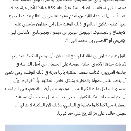
محمد الفهرية، قامت بافتتاح المكتبة في عام 859 ميلاديًا لأول مرة، وذلك
بعد تأسيسها لجامعة القرويين، أقدم معهد تعليمي في العالم آنذاك، ليتخرج
منها أعظم مفكري العالم في ذلك الوقت مثل ابن خدلون مؤسس علم
الاجتماع والفيلسوف اليهودي موسى بن ميمون ودبلوماسي الأندلس ليون
الإفريقي أو “الحسن بن محمد الوزان”.
تقول عزيزة شاوني في مقابلة لها مع الغارديان بأن ترميم المكتبة يعيد إليها
ذكريات جدها الأكبر في رحلته اليومية على الحصان من أجل الدراسة في
جامعة القرويين، فكانت تصف المكتبة بأنها منزله في ذلك الوقت، وهي تتمنى
أن يتخذ الناس عمومًا والمغاربة بشكل خاص المكتبة بيتًا آخر لهم، وأن
يحسنوا استغلال ذلك الكنز الثمين الموجود على أرض بلادهم، فهي لن تحب
أن يتم استخدام المكتبة كمزار سياحي فحسب، بل ستحب أن يستفيد
المغاربة منها كما كانوا يفعلوا في الماضي، وذلك لأن المكتبة لا بد لها أن
تعيش خالدة على مرّ التاريخ على حد قولها.