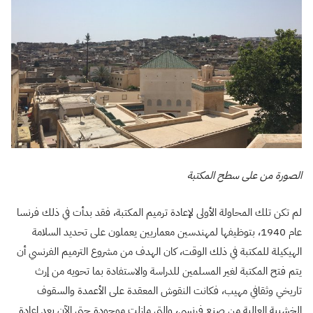
الصورة من على سطح المكتبة
لم تكن تلك المحاولة الأولى لإعادة ترميم المكتبة، فقد بدأت في ذلك فرنسا
عام 1940، بتوظيفها لمهندسين معماريين يعملون على تحديد السلامة
الهيكيلة للمكتبة في ذلك الوقت، كان الهدف من مشروع الترميم الفرنسي أن
يتم فتح المكتبة لغير المسلمين للدراسة والاستفادة بما تحويه من إرث
تاريخي وثقافي مهيب، فكانت النقوش المعقدة على الأعمدة والسقوف
الخشبية العالية من صنع فرنسي، والتي مازلت موجودة حتى الآن بعد إعادة