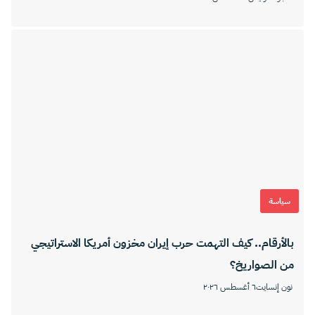
سياسة
بالأرقام.. كيف التهمت حرب إيران مخزون أمريكا الاستراتيجي
من الصواريخ؟
نون إنسايت
٦ أغسطس ٢٠٢٦