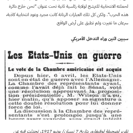
لحملته الانتخابية للترشح لولاية رئاسية ثانية تحت عنوان “نحن خارج دائرة
هذه الحرب”. ولكن كل تلك العبارات الرنانة كانت مجرد وعود انتخابية كاذبة،
سرعان ما تغيرت ولم تطبق على أرض الواقع.
سببين اثنين وراء التدخل الأمريكي
تقرير لصحيفة لوفيغارو، بتاريخ 7 نيسان/ يونيو 1917، تحدثت فيه عن