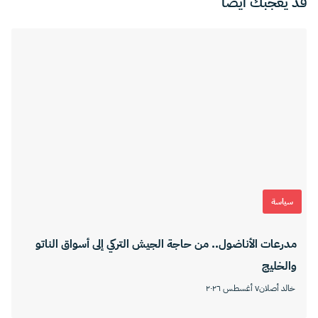
قد يعجبك ايضا
سياسة
مدرعات الأناضول.. من حاجة الجيش التركي إلى أسواق الناتو
والخليج
خالد أصلان
٧ أغسطس ٢٠٢٦