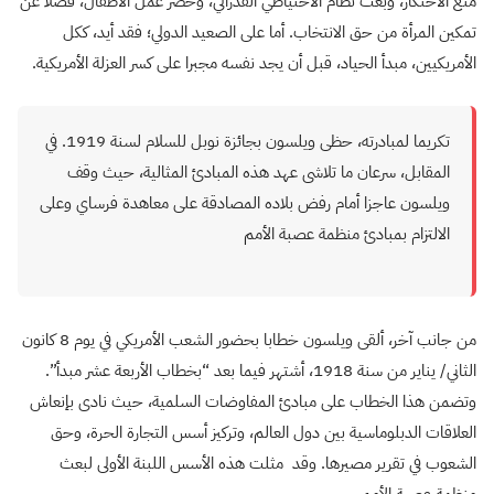
منع الاحتكار، وبعث نظام الاحتياطي الفدرالي، وحضر عمل الأطفال، فضلا عن
تمكين المرأة من حق الانتخاب. أما على الصعيد الدولي؛ فقد أيد، ككل
الأمريكيين، مبدأ الحياد، قبل أن يجد نفسه مجبرا على كسر العزلة الأمريكية.
تكريما لمبادرته، حظى ويلسون بجائزة نوبل للسلام لسنة 1919. في
المقابل، سرعان ما تلاشى عهد هذه المبادئ المثالية، حيث وقف
ويلسون عاجزا أمام رفض بلاده المصادقة على معاهدة فرساي وعلى
الالتزام بمبادئ منظمة عصبة الأمم
من جانب آخر، ألقى ويلسون خطابا بحضور الشعب الأمريكي في يوم 8 كانون
الثاني/ يناير من سنة 1918، أشتهر فيما بعد “بخطاب الأربعة عشر مبدأ”.
وتضمن هذا الخطاب على مبادئ المفاوضات السلمية، حيث نادى بإنعاش
العلاقات الدبلوماسية بين دول العالم، وتركيز أسس التجارة الحرة، وحق
الشعوب في تقرير مصيرها. وقد مثلت هذه الأسس اللبنة الأولى لبعث
منظمة عصبة الأمم.