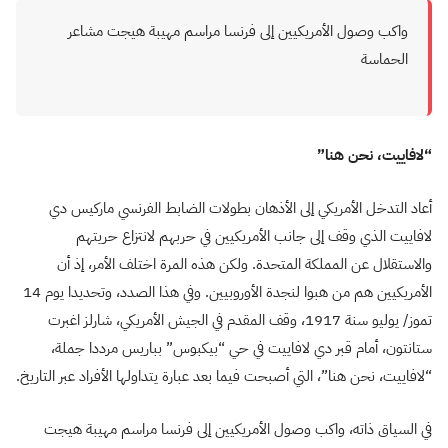
واكب وصول الأمريكيين إلى فرنسا مراسم مهيبة هيجت مشاعر
الحماسة
“لافاييت، نحن هنا”
أعاد التدخل الأمريكي إلى الأذهان بطولات الضابط الفرنسي ماركيس دي
لافاييت الذي وقف إلى جانب الأمريكيين في حربهم لانتزاع حريتهم
والاستقلال عن المملكة المتحدة. ولكن هذه المرة اختلف الأمر، إذ أن
الأمريكيين هم من هبوا لنجدة الأوروبيين. وفي هذا الصدد، وتحديدا يوم 14
تموز/ يوليو سنة 1917، وقف المقدم في الجيش الأمريكي، شارلز اغبرت
ستانتون، أمام قبر دي لافاييت في حي “بيكبوس” بباريس مرددا جملة،
“لافاييت، نحن هنا”، التي أصبحت فيما بعد عبارة يتداولها الأفراد عبر التاريخ.
في السياق ذاته، واكب وصول الأمريكيين إلى فرنسا مراسم مهيبة هيجت