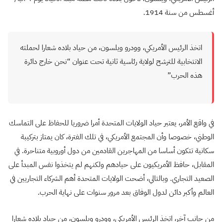
أغسطس من سنة 1914.
اتخذ الرئيس الأمريكي، وودرو ويلسون، من حياد بلاده شعارا لحملته
الانتخابية للترشح لولاية رئاسية ثانية تحت عنوان “نحن خارج دائرة
هذه الحرب”
في واقع الأمر، يعتبر حياد الولايات المتحدة أمرا ضروريا للحفاظ على التماسك
الوطني، خصوصا وأن المجتمع الأمريكي، في تلك الفترة، كان يمتاز بتركيبة
سكانية تتكون أساسا من المهاجرين القادمين من دول أوروبية متناحرة. في
المقابل، حافظ الأمريكيون على حيادهم ولكنهم لم يتخذوا نفس المبدأ على
الصعيد التجاري. وبالتالي، أضحت الولايات المتحدة أهم الشركاء التجاريين في
العالم وأكبر دائن لدول الوفاق بعد مرور سنوات على نهاية الحرب.
من جانب آخر، اتخذ الرئيس الأمريكي، وودرو ويلسون، من حياد بلاده شعارا