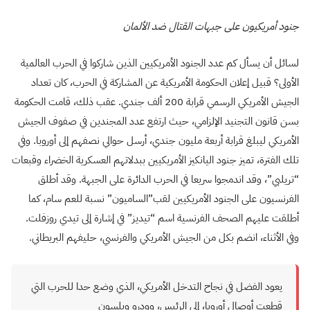
جنود أمريكيون على جبهات القتال ضد الألمان
لسائل أن يسأل كم عدد الجنود الأمريكيين الذين شاركوا في الحرب العالمية
الأولى؟ قبيل إعلان الحكومة الأمريكية عن المشاركة في الحرب، كان تعداد
الجيش الأمريكي الرسمي قرابة 200 ألف جندي. عقب ذلك، قامت الحكومة
بسن قانون التجنيد الإلزامي، حيث ارتفع عدد المجندين في صفوف الجيش
الأمريكي ليبلغ قرابة أربعة مليون جندي، أرسل حوالي نصفهم إلى أوروبا. وفي
تلك الفترة، تميز جنود اليانكيز الأمريكيين ببدلاتهم العسكرية الخضراء وقبعات
“تريلبي”، وقد اندمجوا سريعا في الحرب الدائرة على الجبهة. وقد أطلق
الفرنسيون على الجنود الأمريكيين لقب”الساميون” نسبة للعم سام، كما
أطلقت عليهم الصحف الفرنسية اسم “تيديز” في إشارة إلى تيدي روزفلت.
وفي الأثناء، انضم بكل من الجيش الأمريكي والفرنسي، حليفهم البريطاني.
يعود الفضل في نجاح التدخل الأمريكي، الذي وضع حدا للحرب التي
قطعت أوصال أوروبا، إلى الرئيس، وودرو ويلسون