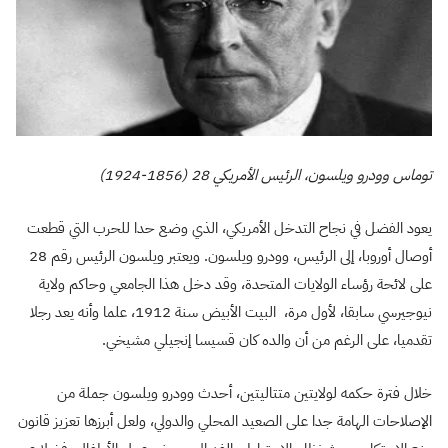
توماس وودرو ويلسون، الرئيس الأمريكي 28 (1856-1924)
يعود الفضل في نجاح التدخل الأمريكي، الذي وضع حدا للحرب التي قطعت
أوصال أوروبا، إلى الرئيس، وودرو ويلسون. ويعتبر ويلسون الرئيس رقم 28
على لائحة رؤساء الولايات المتحدة، وقد دخل هذا الجامعي وحاكم ولاية
نيوجيرسي سابقا، لأول مرة، البيت الأبيض سنة 1912، علما وأنه يعد رجلا
تقدميا، على الرغم من أن والده كان قسيسا إنجيلي مشيخي.
خلال فترة حكمه لولايتين متتاليتين، أحدث وودرو ويلسون جملة من
الإصلاحات الهامة جدا على الصعيد المحلي والدولي، ولعل أبرزها تعزيز قانون