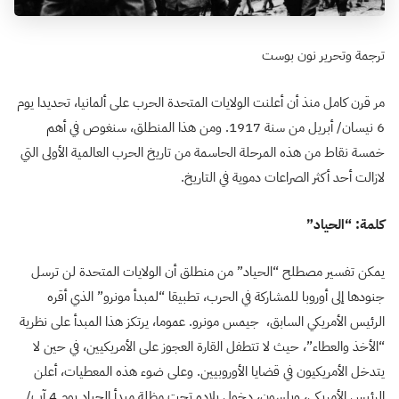
ترجمة وتحرير نون بوست
مر قرن كامل منذ أن أعلنت الولايات المتحدة الحرب على ألمانيا، تحديدا يوم
6 نيسان/ أبريل من سنة 1917. ومن هذا المنطلق، سنغوص في أهم
خمسة نقاط من هذه المرحلة الحاسمة من تاريخ الحرب العالمية الأولى التي
لازالت أحد أكثر الصراعات دموية في التاريخ.
كلمة: “الحياد”
يمكن تفسير مصطلح “الحياد” من منطلق أن الولايات المتحدة لن ترسل
جنودها إلى أوروبا للمشاركة في الحرب، تطبيقا “لمبدأ مونرو” الذي أقره
الرئيس الأمريكي السابق، جيمس مونرو. عموما، يرتكز هذا المبدأ على نظرية
“الأخذ والعطاء”، حيث لا تتطفل القارة العجوز على الأمريكيين، في حين لا
يتدخل الأمريكيون في قضايا الأوروبيين. وعلى ضوء هذه المعطيات، أعلن
الرئيس الأمريكي، ويلسون، دخول بلاده تحت مظلة مبدأ الحياد يوم 4 آب/