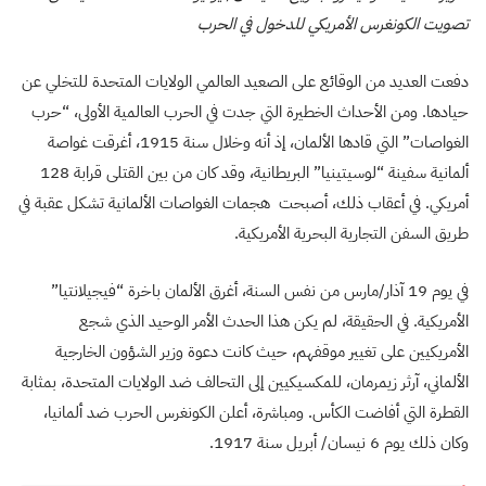
تصويت الكونغرس الأمريكي للدخول في الحرب
دفعت العديد من الوقائع على الصعيد العالمي الولايات المتحدة للتخلي عن
حيادها. ومن الأحداث الخطيرة التي جدت في الحرب العالمية الأولى، “حرب
الغواصات” التي قادها الألمان، إذ أنه وخلال سنة 1915، أغرقت غواصة
ألمانية سفينة “لوسيتينيا” البريطانية، وقد كان من بين القتلى قرابة 128
أمريكي. في أعقاب ذلك، أصبحت هجمات الغواصات الألمانية تشكل عقبة في
طريق السفن التجارية البحرية الأمريكية.
في يوم 19 آذار/مارس من نفس السنة، أغرق الألمان باخرة “فيجيلانتيا”
الأمريكية. في الحقيقة، لم يكن هذا الحدث الأمر الوحيد الذي شجع
الأمريكيين على تغيير موقفهم، حيث كانت دعوة وزير الشؤون الخارجية
الألماني، آرثر زيمرمان، للمكسيكيين إلى التحالف ضد الولايات المتحدة، بمثابة
القطرة التي أفاضت الكأس. ومباشرة، أعلن الكونغرس الحرب ضد ألمانيا،
وكان ذلك يوم 6 نيسان/ أبريل سنة 1917.