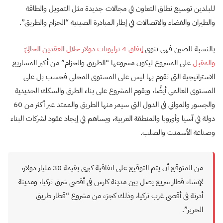
للبلدين توسيع نطاق التعاون في مجالات جديدة مثل التمويل والطاقة
والطيران والفضاء والاتصالات في إطار المبادرة الصينية “الحزام والطريق”
.
بالنسبة للصين فهي تنوي
إنفاق 4 ترليونات دولار خلال العقدين الحاليّ
والمقبل
على المشروع ليكون مشروعها “الطريق والحزام” من أكبر المشاريع
الاستراتيجية التي تقوم بها ليس على المستوى المحلي فحسب بل على
المستوى العالمي أيضًا، ويقوم المشروع على بناء الطرق والسكك الحديدية
والجسور والمواني في الدول التي سيمر منها الطريق والممتد عبر أكثر من 60
دولة في آسيا وأوروبا والمنطقة العربية، ويساهم في إيجاد عقود لشركات البناء
وصناعة الأسمنت والصلب.
من المتوقع أن يتم التوقيع على اتفاقية كبرى بقيمة 30 مليار دولار،
لإنشاء قطار سريع يصل بين مدينة كارس في أقصى شرق تركيا، ومدينة
أدرنة في أقصى غرب تركيا، وذلك كجزء من مشروع “قطار طريق
الحرير”.