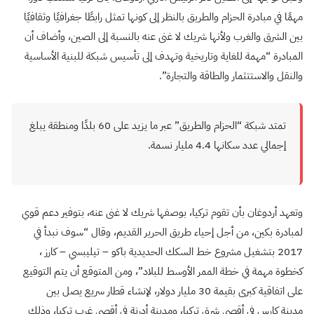
مهمًا في مبادرة الحزام والطريق بالنظر إلى كونها تمثل رابطًا جغرافيًا وثقافيًا
بين الشرق والغرب ولأنها شريك لا غنى عنه بالنسبة إلى الصين، وأضاف أن
المبادرة “مهمة للغاية وتاريخية وتهدف إلى تأسيس شبكة للبنية الأساسية
والنقل والاستتثمار والطاقة والتجارة”.
تمتد شبكة “الحزام والطريق” عبر ما يزيد على 60 بلدًا ومنطقة يبلغ
إجمالي عدد سكانها 4.4 مليار نسمة
.
وتعهد أردوغان بأن تقوم تركيا، بوصفها شريك لا غنى عنه، بتوفير دعم قوي
لمبادرة بكين، من أجل إحياء طريق الحرير القديم، وقال “سوف نبدأ في
2017 بتشغيل مشروع خط السكك الحديدية باكو – تيليبسي – كارز ،
كخطوة مهمة في خطة الممر الأوسط للبلاد”، ومن المتوقع أن يتم التوقيع
على اتفاقية كبرى بقيمة 30 مليار دولار، لإنشاء قطار سريع يصل بين
مدينة كارس في أقصى شرق تركيا، ومدينة أدرنة في أقصى غرب تركيا، وذلك