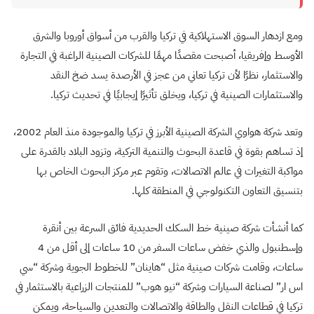
ومع ازدهار السوق الاستهلاكية في تركيا والقرب من أسواق أوروبا والشرق
الأوسط وإفريقيا، أصبحت مقصدًا مهمًا للشركات الصينية الراغبة في التجارة
والاستثمار، نظرًا لأن تركيا تعاني من عجز في الأرصدة يسد ضخ النقد
والاستثمارات الصينية في تركيا، ويخلق تأثيرًا إيجابيًا في تحديث تركيا
.
وتعد شركة هواوي الشركة الصينية الأبرز في تركيا والموجودة منذ العام 2002،
إذ تساهم بقوة في قاعدة البحوث والتنمية التركية، وتزود البلاد بالقدرة على
مواكبة التغيرات في عالم الاتصالات، وتقوم عبر مركز البحوث الخاص بها
بتنسيق التعاون التكنولوجي في المنطقة كلها.
كما أنشأت شركة صينية خط السكك الحديدية فائق السرعة بين أنقرة
وإسطنبول والذي خفض ساعات السفر من 10 ساعات إلى أقل من 4
ساعات، وقامت شركات صينية مثل “هاينان” للخطوط الجوية وشركة “سي
اس ار” لصناعة السيارات وشركة “نيو هوب” للمنتجات الزراعية بالاستثمار في
تركيا في قطاعات النقل والطاقة والاتصالات والتعدين والسياحة، ويمكن