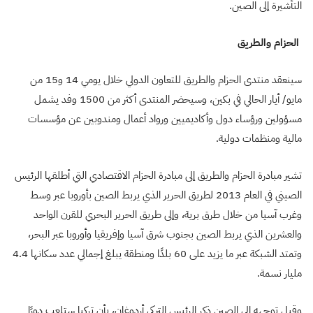
التأشيرة إلى الصين.
الحزام والطريق
سينعقد منتدى الحزام والطريق للتعاون الدولي خلال يومي 14 و15 من
مايو/ أيار الحالي في بكين، وسيحضر المنتدى أكثر من 1500 وفد يشمل
مسؤولين ورؤساء دول وأكاديميين ورواد أعمال ومندوبين عن مؤسسات
مالية ومنظمات دولية
.
تشير مبادرة الحزام والطريق إلى مبادرة الحزام الاقتصادي التي أطلقها الرئيس
الصيني في العام 2013 لطريق الحرير الذي يربط الصين بأوروبا عبر وسط
وغرب آسيا من خلال طرق برية، وإلى طريق الحرير البحري للقرن الواحد
والعشرين الذي يربط الصين بجنوب شرق آسيا وإفريقيا وأوروبا عبر البحر،
وتمتد الشبكة عبر ما يزيد على 60 بلدًا ومنطقة يبلغ إجمالي عدد سكانها 4.4
مليار نسمة
.
وقبل توجهه إلى الصين ذكر الرئيس التركي أردوغان، بأن تركيا ستلعب دورًا