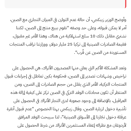
وأوضح الوزير زيبكجي، أن حالة عدم التوازن في الميزان التجاري مع الصين،
أمر لا يمكن قبوله، وعلى حد وصفه “نقوم ببيع منتج إلى الصين، لكننا
نشتري مقابل ذلك 10 سلع استهلاكية من هناك، وهذا الأمر غير مقبول،
فقيمة الصادرات الصينية إلى تركيا 25 مليار دولار، ووزارتنا تراقب المنتجات
المستوردة من الصين عن قُرب
“
.
وتعد المشكلة الأكبر التي يعاني منها المصدرون الأتراك، هي الحصول على
تراخيص وشهادات تصدير إلى الصين، فحكومة بكين تماطل في إجراءات قبول
المنتجات التركية، الأمر الذي يقلل من حجم الصادرات إلى الصين، ومن
المنتظر أن تكون محادثات الوفد التركي في الصين تركز على كيفية إزالة هذه
العراقيل، بالإضافة إلى وجود صعوبة لدى التجار الأتراك في الحصول على
تأشيرة دخول لزيارة الصين، وقال زيبكجي بهذا الخصوص “عدم قبول أنقرة
عرقلة دخول تجّارنا إلى الأسواق الصينية”، لذا سيبحث الوفد المرافق
لأردوغان مع نظرائه إعفاء المستثمرين الأتراك من شرط الحصول على