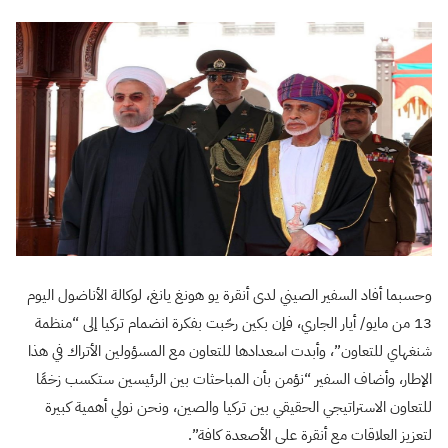
وحسبما أفاد السفير الصيني لدى أنقرة يو هونغ يانغ، لوكالة الأناضول اليوم
13 من مايو/ أيار الجاري، فإن بكين رحّبت بفكرة انضمام تركيا إلى “منظمة
شنغهاي للتعاون”، وأبدت اسعدادها للتعاون مع المسؤولين الأتراك في هذا
الإطار، وأضاف السفير “نؤمن بأن المباحثات بين الرئيسين ستكسب زخمًا
للتعاون الاستراتيجي الحقيقي بين تركيا والصين، ونحن نولي أهمية كبيرة
لتعزيز العلاقات مع أنقرة على الأصعدة كافة”.