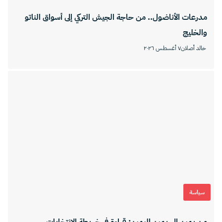
مدرعات الأناضول.. من حاجة الجيش التركي إلى أسواق الناتو
والخليج
خالد أصلان
٧ أغسطس ٢٠٢٦
سياسة
من يمينٍ إلى يمين اليمين: قراءة في خريطة الانتخابات