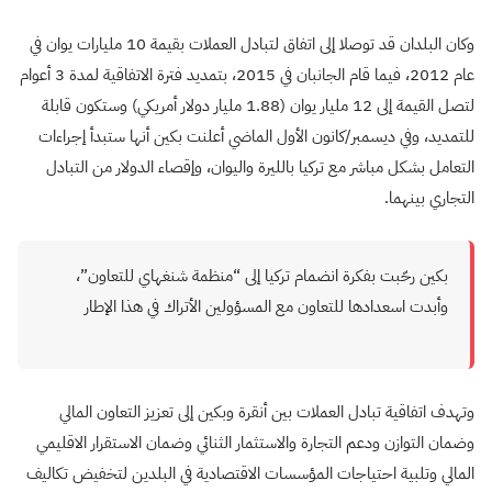
وكان البلدان قد توصلا إلى اتفاق لتبادل العملات بقيمة 10 مليارات يوان في
عام 2012، فيما قام الجانبان في 2015، بتمديد فترة الاتفاقية لمدة 3 أعوام
لتصل القيمة إلى 12 مليار يوان (1.88 مليار دولار أمريكي) وستكون قابلة
للتمديد، وفي ديسمبر/كانون الأول الماضي أعلنت بكين أنها ستبدأ إجراءات
التعامل بشكل مباشر مع تركيا بالليرة واليوان، وإقصاء الدولار من التبادل
التجاري بينهما.
بكين رحّبت بفكرة انضمام تركيا إلى “منظمة شنغهاي للتعاون”،
وأبدت اسعدادها للتعاون مع المسؤولين الأتراك في هذا الإطار
وتهدف اتفاقية تبادل العملات بين أنقرة وبكين إلى تعزيز التعاون المالي
وضمان التوازن ودعم التجارة والاستثمار الثنائي وضمان الاستقرار الاقليمي
المالي وتلبية احتياجات المؤسسات الاقتصادية في البلدين لتخفيض تكاليف