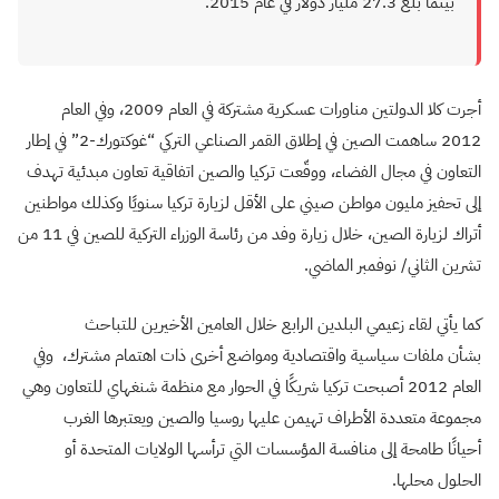
بينما بلغ 27.3 مليار دولار في عام 2015
.
أجرت كلا الدولتين مناورات عسكرية مشتركة في العام 2009، وفي العام
2012 ساهمت الصين في إطلاق القمر الصناعي التركي “غوكتورك-2” في إطار
التعاون في مجال الفضاء، ووقّعت تركيا والصين اتفاقية تعاون مبدئية تهدف
إلى تحفيز مليون مواطن صيني على الأقل لزيارة تركيا سنويًا وكذلك مواطنين
أتراك لزيارة الصين، خلال زيارة وفد من رئاسة الوزراء التركية للصين في 11 من
تشرين الثاني/ نوفمبر الماضي.
كما يأتي لقاء زعيمي البلدين الرابع خلال العامين الأخيرين للتباحث
بشأن ملفات سياسية واقتصادية ومواضع أخرى ذات اهتمام مشترك، وفي
العام 2012 أصبحت تركيا شريكًا في الحوار مع منظمة شنغهاي للتعاون وهي
مجموعة متعددة الأطراف تهيمن عليها روسيا والصين ويعتبرها الغرب
أحيانًا طامحة إلى منافسة المؤسسات التي ترأسها الولايات المتحدة أو
الحلول محلها.