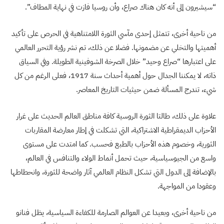
“سيشيرون إلى أنه كان هناك صراع، وأن روسيا فازت في نهاية المطاف”.
من ناحية أخرى، تتمثل إحدى مآسي الثورة اللامتناهية في الحرص على تأكيد
أهميتها والتخلي عن مضمونها. فضلا عن ذلك، تم نشر رؤية التحرر العالمي
على اعتبارها “صراع وحيد” خلال الصرخة الشوفينية الطويلة. وفي السياق
ذاته، لا يمكننا الجدال حول أهمية أحداث سنة 1917، فعلى الرغم من كل
شيء، تندرج المسألة ضمن حيثيات التاريخ المعاصر.
علاوة على ذلك، طالتا الثورة الروسية كافة مناطق العالم الحديث على غرار
الأحزاب الديمقراطية الاشتراكية، التي تشكلت في إطار معارضة المقاربات
الثورية، وخصوم هذه الأحزاب بالطبع فحسب. كما امتدت على مستوى
واسع من الجيوسياسية، حيث تحمل أنماط الولاء والتنافس في العالم،
بالإضافة إلى الدول التي تشكل النظام العالمي آثار واضحة للثورة، وانحطاطها
وعقودا من المواجهة.
من ناحية أخرى، وبعيدا عن العوالم الصارمة للكفاءة السياسية، يظل فنانو