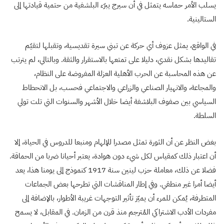
يسلب الأمر حماسه يتمثل في أن سيرج يبرّء البلشفية من حتمية قيادتها إلى
الستالينية.
في الواقع، يمثل عزوف أي حركة عن تبني سيرة تقديسية، وتقبلها لتقيّم
تقاليدها بشكل نقدي، دليلا على تمتعها بالاستقرار والثقة. وبالتالي، لم يترتب
عن هذه المحاسبة عن الحرب الأهلية العزلة المفروضة على النظام،
والمجاعة، والانهيار الصناعي والزراعي والاجتماعي فحسب، بل الانحطاط
السياسي بين صفوف البلاشفة أيضا خلال الأشهر والسنوات التي تلت تولي
السلطة.
بغض النظر عن أن الثورة تمثل مصدرا للإلهام ومنبعا للدروس في الحياة، إلا
أن اعتبار ذلك كمقياس لكل شيء دون هوادة، يعتبر أحيانا ضربا من الحماقة.
فضلا عن ذلك، معاملة حزب لينين سنة 1917 كنموذج إلى يومنا هذا، يعد
أيضا أمرا غير منطقي. وفي إطار المناقشات التي تطرحها بعض الجماعات
المتطرفة، يُمكن للمرء أن يميّز تأثير التوجهات غريبة الأطوار، بالإضافة إلى
مفردات الأدب الاشتراكي المُترجم منذ قرن من الزمان. في المقابل، لا يسمح