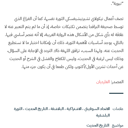
“نبوية”.
تصف أعمال نيكولاي تشيرنيشيفسكي الثورة نفسها، كما أن الفراغ الذي
توسط صحيفة البرافدا يتضمن تكتيكات خاصة، إذ أن ما لم يتم التعبير عنه لا
علاقة له بأي شكل من الأشكال هذه الرواية الغريبة، إلا أنه عنصر أساسي فيها.
بالتالي، يوجد أساسيات لأهمية الثورة، ذلك أن بإمكاننا اختبار ما لا نستطيع
الحديث عنه. ولهذا السبب، ترافق اللهفة ذاك التردد في الإجابة على السؤال،
وذلك ليس لرغبة في الحديث، وليس للكفاح والفشل في الشرح أو الحديث
عن أحداث تشرين الأول/أكتوبر، ولكن طمعا في أن يكون جزء منها.
المصدر:
الغارديان
علامات
الاتحاد السوفيتي
،
الاشتراكية
،
البلاشفة
،
التاريخ الحديث
،
الثورة
البلشفية
مواضيع
التاريخ الحديث