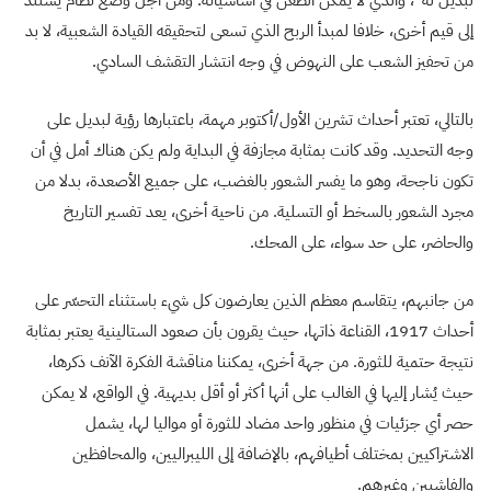
إلى قيم أخرى، خلافا لمبدأ الربح الذي تسعى لتحقيقه القيادة الشعبية، لا بد
من تحفيز الشعب على النهوض في وجه انتشار التقشف السادي.
بالتالي، تعتبر أحداث تشرين الأول/أكتوبر مهمة، باعتبارها رؤية لبديل على
وجه التحديد. وقد كانت بمثابة مجازفة في البداية ولم يكن هناك أمل في أن
تكون ناجحة، وهو ما يفسر الشعور بالغضب، على جميع الأصعدة، بدلا من
مجرد الشعور بالسخط أو التسلية. من ناحية أخرى، يعد تفسير التاريخ
والحاضر، على حد سواء، على المحك.
من جانبهم، يتقاسم معظم الذين يعارضون كل شيء باستثناء التحسّر على
أحداث 1917، القناعة ذاتها، حيث يقرون بأن صعود الستالينية يعتبر بمثابة
نتيجة حتمية للثورة. من جهة أخرى، يمكننا مناقشة الفكرة الآنف ذكرها،
حيث يُشار إليها في الغالب على أنها أكثر أو أقل بديهية. في الواقع، لا يمكن
حصر أي جزئيات في منظور واحد مضاد للثورة أو مواليا لها، يشمل
الاشتراكيين بمختلف أطيافهم، بالإضافة إلى الليبراليين، والمحافظين
والفاشيين وغيرهم.