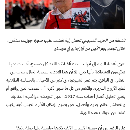
ناشطة من الحزب الشيوعي تحمل راية نقشت عليها صورة جوزيف ستالين،
خلال تجمع يوم الأول من أيار/مايو في موسكو
تعزى أهمية الثورة إلى أنها جسدت ألفية كاملة بشكل صحيح، أما خصومها
فيتّهمون الاشتراكية بأنها دين، إلا أن هذا الادعاء، بطبيعة الحال، ضرب من
النفاق. في الواقع، يتم غمر الشيوعية، في كثير من الأحيان، بالحماسة الطائفية
لطرد الأرواح الشريرة. والأهم من كل ما سبق ذكره، أن الضعف الذي يرافق أو
يغذي تحليل أنصار أحداث سنة 1917، الذين تقودهم دوافعهم المثالية،
والتعطش لعالم جديد وأفضل، حتى يصبح بإمكان الأفراد العيش فيه، يغيب
تماما عن جوانب هذه الثورة.
على الرغم من أن جميع الأسباب الآنف ذكرها حاسمة ولها صلة وثيقة