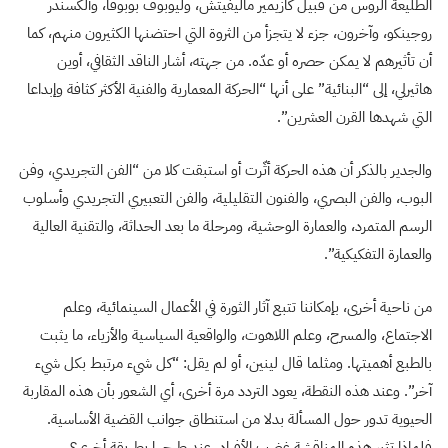
الطليعة الروس من قبيل كازيمير ماليفيتش، وليوبوف بوبوفا، وألكسندر
روجينكو، وآخرون، جزء لا يتجزأ من الثروة التي احتضنها الكثيرون منهم، كما
أن تأثيرهم لا يمكن حصره أو عدّه. من جهته، أشار الناقد الثقافي، أوين
هاثيرلي، إلى “البنائية” على أنها “الحركة المعمارية والفنية الأكثر كثافة وإبداعا
التي شهدها القرن العشرين”.
والجدير بالذكر أن هذه الحركة أثّرت أو استبقت كلا من “الفن التجريدي، وفن
البوب، والفن البصري، والفنون التقليلية، والفن التعبيري التجريدي وأسلوب
الرسم المتمرد، والعمارة الوحشية، ومرحلة ما بعد الحداثة، والتقنية العالية
والعمارة التفكيكية”.
من ناحية أخرى، بإمكاننا تتبع آثار الثورة في الأعمال السينمائية، وعلم
الاجتماع، والمسرح، وعلم اللاهوت، والواقعية السياسية والأزياء، ما يثبت
بالطبع أهميتها. ومثلما قال لينين، أو لم يقل: “كل شيء مرتبط بكل شيء
آخر”. وعند هذه النقطة، يعود التردد مرة أخرى، أي الشعور بأن هذه المقاربة
الحيوية تدور حول المسألة بدلا من استنطاق جوانب القضية الأساسية.
فلماذا تثير هذه المناقشة غضب الأفراد، عند طرحها بطريقة أخرى؟