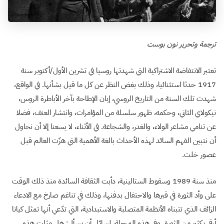
ترجمة وتحرير نون بوست
تعتبر الانتفاضة الاشتراكية التي شهدتها روسيا في تشرين الأول/أكتوبر سنة
1917 حدثا استثنائيا، وذلك بغض النظر عن كل ما قيل بشأنها. في الواقع،
شهدت تلك السنة من التاريخ الروسي، إبان الإطاحة بآخر الأباطرة الروس،
نيكولاي الثاني، وحكمه، ظهور سلسلة من المؤامرات، وانتشار العنف، فضلا
عن تنامي مشاعر الولاء، والغدر، والشجاعة. في الأثناء، لا يسعنا إلا أن نحاول
أن نتبين الفهم السائد لهذه الأحداث بالغة الأهمية التي هزّت العالم قبل
عصور خلت.
منذ سنة 1989 وسقوط الستالينية، دأبت الثقافة السائدة منذ ذلك الوقت
على وأد الثورة في قبرها والاحتفال بدفنها، وذلك في تناغم صارخ مع الادعاء
الزائف الذي تتبناه الأنظمة المتصلبة والاستبدادية، التي تدّعي أنها تمثل كيانا
أرقى بكثير من الثورة. وفي هذه المرحلة، لسائل أن يسأل: هل مثلت هذه