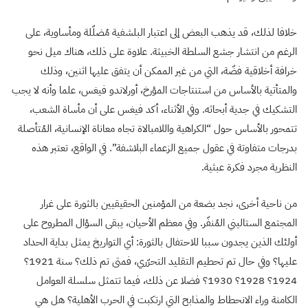
خلافا لذلك، قد يذهب البعض إلى اعتبار البلشفية مُضلّلة ومأساوية، على
الرغم من انتشار جشع السلطة الخبيثة. علاوة على ذلك، هناك ميل نحو
خرافة أخلاقية فضّة، التي من غير الممكن أن يتفق عليها اثنين، وذلك
والمتأتية بالأساس من استنتاجات المؤرخ، أورلاندو فيغس، علما وأنه لا يجب
التشكيك في جدية أبحاثه. وفي الأثناء، أكد فيغس على أن مأساة الشعب،
تتمحور بالأساس حول “الكراهية واللامبالاة تجاه معاناة الإنسانية، المُتأصلة
بدرجات متفاوتة في عقول جميع الزعماء البلاشفة”. في الواقع، تعتبر هذه
النظرية مجرد فكرة عبثية.
من ناحية أخرى، نجد بضعة من المؤمنين الحقيقيين بالثورة على غرار
المجتمع الستاليني المُنفّر. وفي معظم الأحيان، يبقى السؤال المطروح على
أولئك الذين يجدون سببا للاحتفال بالثورة: أي التواريخ يمثل بداية الحداد
عليها؟ وفي حال تم تحطيم التقليد التحرّري، فمتى تم ذلك؟ سنة 1921؟
1924؟ 1928؟ 1930؟ فضلا عن ذلك، فيما تتمثل سلسلة العوامل
الكامنة وراء الانحطاط والمذابح التي ارتكبت في الحرب الأهلية؟ هل هي