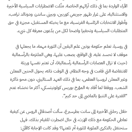
الآراء الواردة بما في ذلك آرائهم الخاصة. مثّلت الاضطرابات السياسية الأخيرة
والاستثنائية، على غرار ظهور جيريمي كوربين، وبيرني ساندرز، ودونالد ترامب،
وأطوار الانتخابات الرئاسية الفرنسية، مع ما يخبئه المستقبل، مجزرة في حق
المتطلبات السياسية وتحقيرا واضحا لكل من يدّعون معرفة كل شيء.
في روسيا، تعلم حكومة بوتين علم اليقين أن الثورة مهمة، ما يجعلها في
موقف لا تحسد عليه. في الواقع، يصعب عليها، وهي الملتزمة بالرأسمالية
(حيث لا تزال العصابات الرأسمالية رأسمالية)، أن تعتبر نفسها وريثة
للانتفاضة التي قامت في وجه النظام. في الوقت ذاته، يحول الحنين المعلن
وغير المعلن لروسيا العظمى، بما في ذلك العهد الستاليني، دون محو ذاكرة
الشعب. ووفقا لما أفاد به المؤرخ بوريس كولونيتسكي، أكثر ما نخشاه عدم
“القدرة على التنبؤ بالماضي إلى حد كبير”.
خلال رحلتي الأخيرة إلى سانت بطرسبرغ، سألت أصدقائي الروس عن كيفية
تعاطي الحكومة مع ذلك الإرث، في حال اضطرت للقيام بذلك. فهل
ستحتفل بالذكرى المئوية للثورة أم تلعنها؟ وقد كانت الإجابة كالآتي: