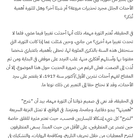
الأحداث الجلل مجرد تحذيرات مروعة؟ أم شيئا آخر؟ وهل للثورة أهمية
تُذكر؟
في الحقيقة، تُعتبر الثورة مهمة، ذلك أنها أحدثت تغييرا فيما مضى، فلما لا
تحدث تغييرا مرة أخرى؟ من جانبي، وحين سُئلت عما إذا كانت الثورة، التي
سنحتفل هذه السنة بالذكرى المئوية لها، تحظى بأهمية، باعتباري شخصا
مفتونا بها وأستلهم أفكاري منها، غلب التردد على موقفي في البداية ومن ثم
لُذت إلى الصمت. فعلى الرغم من ضرورة الحديث حول هذا الموضوع، إلا أن
المفتاح لفهم أحداث تشرين الأول/أكتوبر سنة 1917، لا يقتصر على سرد
الأحداث، وقد لا نحتاج حقا إلى التعبير عن ذلك نوعا ما.
في الحقيقة، قد نعي في صميم ذواتنا أن الثورة مهمة، بيد أن “شرح”
“أهميتها” يبدو دفاعيا، وجامحا، ومتزمتا. في الواقع، لا تمثل النزعة السريعة
“لشرح” كل شيء إشكالا لليساريين فحسب، حيث تعتبر مثيرة للقلق خاصة
حين تصدر عن المتطرفين، على الأقل من حيث المبدأ. يسعى المتطرفون
لشرح المعطيات من خلال تحريف التاريخ، ومكافحة الروايات، والتشكيك في