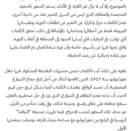
بالموضوع، إلا أن لا تزال غير كافية. في الأثناء، يستمر الشعور بالجمود
المتجمدة والمغالاة، الذي ليس من السهل التعبير عنه. من ناحية أخرى،
تعجز الكلمات، مرارا وتكرارا، عن التعبير عن تطلعات الثورة، وملابساتها
المروعة، فضلا عن أخطائها ونجاحاتها. بالإضافة إلى ذلك، تخفق الكلمات
التي تواترت في البرقيات التي أرسلها الجنود إلى الصحافة في أعقاب الثورة،
والتي عبروا فيها عن يأسهم، خاصة وأن ثورة شباط/فبراير تم القضاء عليها
دون إعادة إحيائها، عن رصد الحقيقة.
علاوة على ذلك، أبت الكلمات ضمن منشورات البلاشفة المشكوك فيها خلال
تموز/يوليو سنة 1917، الذين كافحوا آنذاك من أجل كبح جماح الشوارع
المضطربة، أن تجسد الواقع. وفشلت الكلمات أيضا بشكل ذريع حين فهم
الحزب أن نداءه بعدم التظاهر في الشوارع، الذي ورد في جل صحفهم بالفعل،
سيقع تجاهله على نطاق واسع. ونتيجة لذلك، وفي وقت متأخر من الليل،
تم حذف تلك السطور لتجنب الاحراج، فيما ظهرت صحيفة “البرافدا”
الروسية في الرابع من تموز/يوليو مع مساحة بيضاء فارغة، توسّطت صفحتها
الأولى.