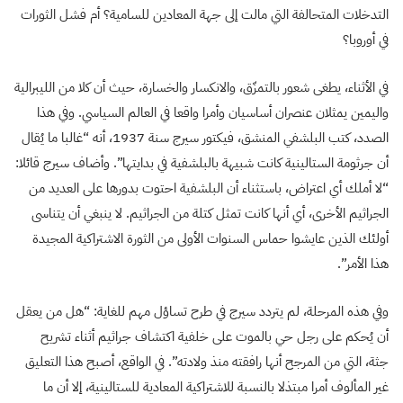
التدخلات المتحالفة التي مالت إلى جهة المعادين للسامية؟ أم فشل الثورات
في أوروبا؟
في الأثناء، يطغى شعور بالتمزّق، والانكسار والخسارة، حيث أن كلا من الليبرالية
واليمين يمثلان عنصران أساسيان وأمرا واقعا في العالم السياسي. وفي هذا
الصدد، كتب البلشفي المنشق، فيكتور سيرج سنة 1937، أنه “غالبا ما يُقال
أن جرثومة الستالينية كانت شبيهة بالبلشفية في بدايتها”. وأضاف سيرج قائلا:
“لا أملك أي اعتراض، باستثناء أن البلشفية احتوت بدورها على العديد من
الجراثيم الأخرى، أي أنها كانت تمثل كتلة من الجراثيم. لا ينبغي أن يتناسى
أولئك الذين عايشوا حماس السنوات الأولى من الثورة الاشتراكية المجيدة
هذا الأمر”.
وفي هذه المرحلة، لم يتردد سيرج في طرح تساؤل مهم للغاية: “هل من يعقل
أن يُحكم على رجل حي بالموت على خلفية اكتشاف جراثيم أثناء تشريح
جثة، التي من المرجح أنها رافقته منذ ولادته”. في الواقع، أصبح هذا التعليق
غير المألوف أمرا مبتذلا بالنسبة للاشتراكية المعادية للستالينية، إلا أن ما