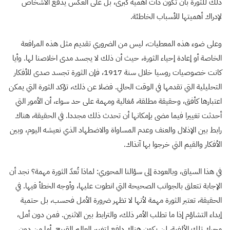
ذلك للثورة بأن تكون ذات أهمية كبرى، بل على العكس يدفع الأشخاص
لإدراك أهميتها للأسباب الخاطئة.
وعلى ضوء هذه المعطيات، ليس من الضروري تقديم مثل هذه المرافعة
الخاصة أو إعادة إحياء الثورة، حيث أن ذلك لا يجسد مدى اخلاصنا لها. وأيا
كانت خصوصيات روسيا خلال سنة 1917، فإن الثورة تجسد صدى للأفكار
التحليلية التي تقدمها في الوقت الحالي. فضلا عن ذلك، تؤكد الثورة التي يمكن
اعتبارها كأفق، وحقيقة مطلقة، مُغالية ومهمة على حد سواء، أن الأمور التي
أحدثت تغييرا فيما مضى بإمكانها أن تحدث ذلك مجددا. في الحقيقة، هناك
رابط بين الإذلال والعنف وعدم المساواة والاضطهاد الذي نعيشه اليوم، وبين
الأفكار والقيم التي خرجوا بها آنذاك.
في هذا السياق، وبالعودة إلى سؤالنا المحوري: لماذا تُعدّ الثورة مهمة؟ نجد أن
الإجابة تتعلق بالجوانب الصحيحة التي انطوت عليها، وأوجه الخطأ فيها. في
الحقيقة، تعتبر الثورة مهمة لأنها لا تظهر ضرورة الأمل فحسب، بل حتمية
إبداء التشاؤم إذا ما تطلب الأمر ذلك، والترابط بين الاثنين. فمن دون أمل،
محرك تلك الألفية، لن يكون هناك دافع لتغيير العالم القبيح. أما من دون