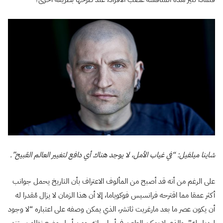
شاينا ميلفيل: “في غياب الأمل، لا يوجد هناك أي دافع لتغيير العالم القبيح”.
على الرغم من أنه قد أصبح من المألوف الاعتراف بأن التاريخ يحمل جوانب
أكثر عمقا مما اقترحه فرانسيس فوكوياما، إلا أن هذا الزمان لا يزال مُقدرا له
أن يكون عصر ما بعد مارغريت ثاتشر، الذي يمكن وصفه على اعتباره “لا وجود
لبديل له”، والذي لا يمكن الطعن في أساسياته. ومن أجل وضع نظام يستند