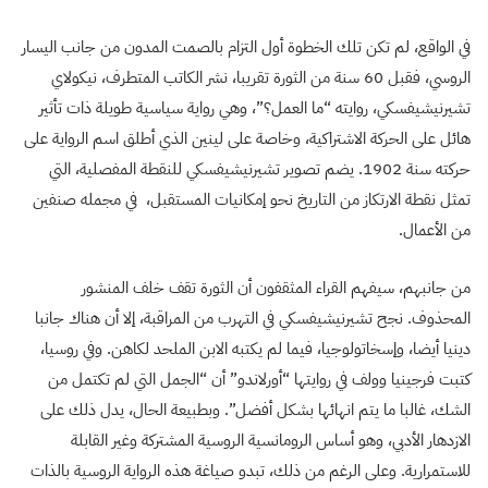
في الواقع، لم تكن تلك الخطوة أول التزام بالصمت المدون من جانب اليسار
الروسي، فقبل 60 سنة من الثورة تقريبا، نشر الكاتب المتطرف، نيكولاي
تشيرنيشيفسكي، روايته “ما العمل؟”، وهي رواية سياسية طويلة ذات تأثير
هائل على الحركة الاشتراكية، وخاصة على لينين الذي أطلق اسم الرواية على
حركته سنة 1902. يضم تصوير تشيرنيشيفسكي للنقطة المفصلية، التي
تمثل نقطة الارتكاز من التاريخ نحو إمكانيات المستقبل، في مجمله صنفين
من الأعمال.
من جانبهم، سيفهم القراء المثقفون أن الثورة تقف خلف المنشور
المحذوف. نجح تشيرنيشيفسكي في التهرب من المراقبة، إلا أن هناك جانبا
دينيا أيضا، وإسخاتولوجيا، فيما لم يكتبه الابن الملحد لكاهن. وفي روسيا،
كتبت فرجينيا وولف في روايتها “أورلاندو” أن “الجمل التي لم تكتمل من
الشك، غالبا ما يتم انهائها بشكل أفضل”. وبطبيعة الحال، يدل ذلك على
الازدهار الأدبي، وهو أساس الرومانسية الروسية المشتركة وغير القابلة
للاستمرارية. وعلى الرغم من ذلك، تبدو صياغة هذه الرواية الروسية بالذات