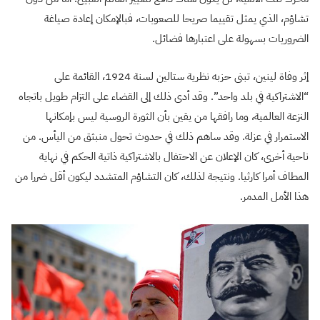
تشاؤم، الذي يمثل تقييما صريحا للصعوبات، فبالإمكان إعادة صياغة
الضروريات بسهولة على اعتبارها فضائل.
إثر وفاة لينين، تبنى حزبه نظرية ستالين لسنة 1924، القائمة على
“الاشتراكية في بلد واحد”. وقد أدى ذلك إلى القضاء على التزام طويل باتجاه
النزعة العالمية، وما رافقها من يقين بأن الثورة الروسية ليس بإمكانها
الاستمرار في عزلة. وقد ساهم ذلك في حدوث تحول منبثق من اليأس. من
ناحية أخرى، كان الإعلان عن الاحتفال بالاشتراكية ذاتية الحكم في نهاية
المطاف أمرا كارثيا. ونتيجة لذلك، كان التشاؤم المتشدد ليكون أقل ضررا من
هذا الأمل المدمر.