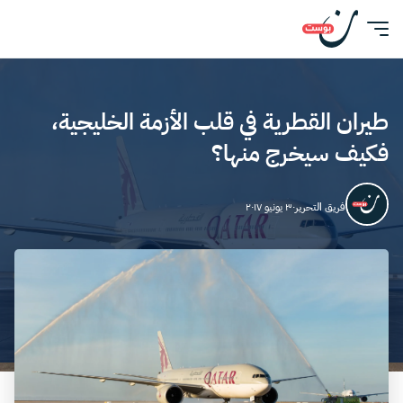
طيران القطرية في قلب الأزمة الخليجية،
فكيف سيخرج منها؟
فريق التحرير
٣٠ يونيو ٢٠١٧