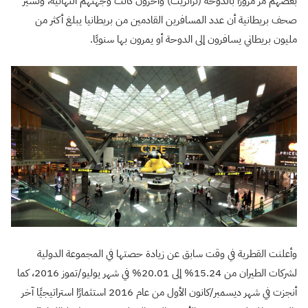
بعضهم مر مرورًا بالدوحة (ترانزيت) وآخرون كانت وجهتهم النهائية، وتشير
صحف بريطانية أن عدد المسافرين القادمين من بريطانيا يبلغ أكثر من
مليون بريطاني يسافرون إلى الدوحة أو يمرون بها سنويًا.
وأعلنت القطرية في وقت سابق عن زيادة حصتها في المجموعة الدولية
لشركات الطيران من 15.24% إلى 20.01% في شهر يوليو/تموز 2016، كما
أنجزت في شهر ديسمبر/كانون الأول من عام 2016 استثمارًا استراتيجيًا آخر