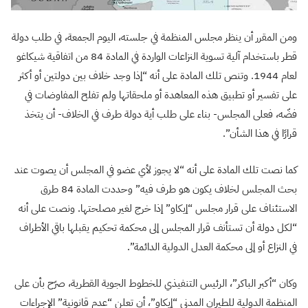
ومن المقرر أن ينظر مجلس المنظمة في جلسته، اليوم الجمعة، في طلب دولة
قطر باستخدام آلية تسوية النزاعات الواردة في المادة 84 من اتفاقية شيكاغو
لعام 1944. وتنص تلك المادة على أنه “إذا وجد خلاف بين دولتين أو أكثر
على تفسير أو تطبيق هذه المعاهدة أو ملحقاتها ولم تفلح المفاوضات في
فضّه، فعلى المجلس- بناء على طلب أية دولة طرف في الخلاف- أن يتخذ
قرارًا في هذا الشأن”.
كما نصت تلك المادة على أنه “لا يجوز لأي عضو في المجلس أن يصوت عند
بحث المجلس لخلاف يكون هو طرف فيه” وحددت المادة 84 طرق
الاستئناف على قرار مجلس “إيكاو” إذا خرج لغير مصلحتها. ونصت على أنه
“لكل دولة أن تستأنف قرار المجلس إلى محكمة تحكيم يقبلها باقي الأطراف
في النزاع أو إلى محكمة العدل الدولية الدائمة”.
وكان “أكبر الباكر”، الرئيس التنفيذي للخطوط الجوية القطرية، صرّح بأن على
المنظمة الدولية للطيران المدني “إيكاو”، أن تعلن “عدم قانونية” الإجراءات