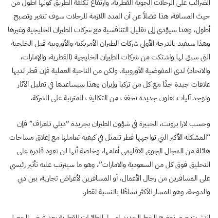
الضرائب على الرحلات الجوية القطرية، وارتفاع تكلفة الطريق كونها أطول من
حيث المسافة، هذا فضلاً عن أن المدد اللازمة للرحلات سوف تتغير وتصبح
أطول، وهذا سيؤدي إلى تقليل التنافسية مع شركات الطيران الخليجية وغيرها
وهذا سيفيد بالدرجة الأولى شركات الطيران الأمريكية والأوروبية قبل الخلجية
التي سبق لها واشتكت من شركات الطيران الخليجية (القطرية، والإمارات،
والاتحاد) لدى المفوضية الأوروبية. ولكن من الناحية العملية فإن قطر لديها
علاقات جيدة جدًا مع كل من تركيا وإيران وهذا سيساعدها في تقليل الآثار
وتوجد آليات تعاون جديدة تخفف من التكاليف المترتبة على الشركة.
وحسب لارا برونت، الخبيرة في شؤون الطيران بجريدة “ديلي تلغراف” فإن
“المشكلة الأكبر التي تواجهها قطر تتمثل في كيفية تعاملها مع إغلاق مساحات
هائلة من المجال الجوي الاقليمي أمامها، وخاصة أنها لن تعود قادرة على
التحليق فوق كل من السعودية والامارات”، وهو ما سيترتب عليه تأثير رئيسي
على المسافرين من رجال الأعمال، أو المسافرين لأغراض تجارية، بين دبي
والدوحة، وهو المسار الأكثر نشاطًا بالنسبة لقطر.
انتشرت صور توضح الخط الجديد لمسار الطائرات القطرية بعد فرض الحصار،