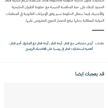
التكاليف، فكون الشركة حكومية فالحكومة هناك مستعدة لدعم الشركة لأبعد
الحدود للبقاء على خط المنافسة الشرسة مع خطوط الطيران الخليجية
والأجنبية، فيما ستظل الحكومة تسير وفق الإجراءات القانونية في المنظمات
الدولية للمطالبة بحقها برفع الحصار الجوي المفروض عليها.
علامات
أردني متضامن مع قطر
،
أزمة قطر
،
أزمة قطر مع الخليج
،
أمير قطر
،
أهمية استثمارات قطر في روسيا على الاقتصاد الروسي
قد يعجبك ايضا