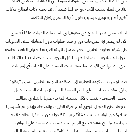
حتى ذلك الوقت أن تتعرض الشركة لضغوط من الفيفا، أو تنخفض أعداد
الزائرين لقطر بسبب الأزمة مع جاراتها فضلا أن قد تخسر ركاب لصالح شركات
أخرى أجنبية وعربية بسبب طول فترة السفر وارتفاع التكلفة.
لذلك تسعى قطر للدفاع عن حقوقها في المنظمات الدولية، علمًا أنه حتى
الآن لم يصدر أية تصريحات مع أو ضد خطوات دول المقاطة بشأن العقوبات
على شركة خطوط الطيران القطرية، مثل الهيئة العربية للطيران التابعة لجامعة
الدول العربية ومن الاتحاد العربي للنقل الجوي، حيث فضلت تلك الكيانات
النأي بنفسها عن الأزمة الخليجية وآثرت الصمت على القيام بأي إجراءات.
فيما توجهت الحكومة القطرية إلى المنظمة الدولية للطيران المدني “إيكاو”
والتي تعقد جسلة استماع اليوم الجمعة للنظر بالإجراءات المتخذة دول
الحصار الخليجية الثلاث والآثار السلبية المترتبة عليها والنظر في مطالب
الدوحة بفتح المجال الجوي أمام حركة الطيران والملاحة. وإيكاو تم تأسيسها
بمبادرة من الولايات المتحدة لأكثر من 50 دولة من حلفائها لنظام ملاحة
جوية مشترك في 1944 تتبع للأمم المتحدة، بحيث تعتمد على التوافق
لبسط إرادتها، ويضم مجلس منظمة “إيكاو” بعضويته في المنظمة البالغ