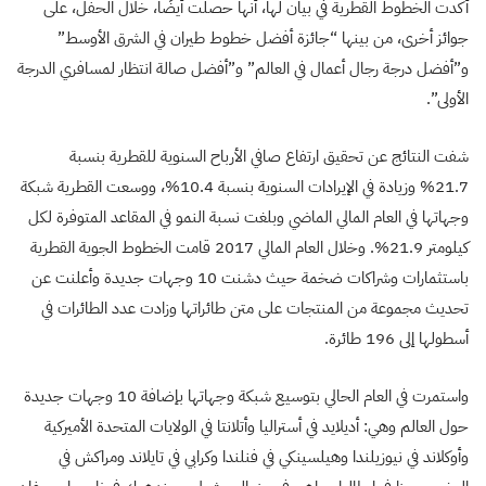
أكدت الخطوط القطرية في بيان لها، أنها حصلت أيضًا، خلال الحفل، على
جوائز أخرى، من بينها “جائزة أفضل خطوط طيران في الشرق الأوسط”
و”أفضل درجة رجال أعمال في العالم” و”أفضل صالة انتظار لمسافري الدرجة
الأولى”.
شفت النتائج عن تحقيق ارتفاع صافي الأرباح السنوية للقطرية بنسبة
21.7% وزيادة في الإيرادات السنوية بنسبة 10.4%، ووسعت القطرية شبكة
وجهاتها في العام المالي الماضي وبلغت نسبة النمو في المقاعد المتوفرة لكل
كيلومتر 21.9%. وخلال العام المالي 2017 قامت الخطوط الجوية القطرية
باستثمارات وشراكات ضخمة حيث دشنت 10 وجهات جديدة وأعلنت عن
تحديث مجموعة من المنتجات على متن طائراتها وزادت عدد الطائرات في
أسطولها إلى 196 طائرة.
واستمرت في العام الحالي بتوسيع شبكة وجهاتها بإضافة 10 وجهات جديدة
حول العالم وهي: أديلايد في أستراليا وأتلانتا في الولايات المتحدة الأميركية
وأوكلاند في نيوزيلندا وهيلسينكي في فنلندا وكرابي في تايلاند ومراكش في