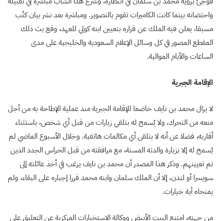
فوجئ برؤية محمد بن سلمان في انتظاره، وشرع هذا الشاب مباشرة في تقبيله
واحتضانه بينما كانت الكاميرات تقوم بالتصوير. ومباشرة بعد نشر بيان كتُب
مسبقا، يعلن فيه الملك عن قراره بتعيين ابنه كولي للعهد، وقع بث ذلك
المقطع المصور في كل وسائل الإعلام السعودية والخليجية على مدى
الساعات والأيام الموالية.
الإقامة الجبرية
لا يزال محمد بن نايف خاضعا للإقامة الجبرية منذ عملية الإطاحة به من أجل
منعه من التحرك، ولا يُسمح له بتلقي زيارات من قبل أي شخص، باستثناء
أقاربه، فضلا عن أنه لا يتلقى أي مكالمات هاتفية. وخلال الأسبوع الماضي لم
يُسمح له إلا بزيارة والدته المسنة، مع مرافقته من قبل الحراس الجدد الذين
تم تعيينهم. وذكر هذا المصدر أن محمد بن نايف يرغب في أخذ عائلته إلى
سويسرا أو لندن، إلا أن الملك سلمان وابنه محمد قررا إجباره على البقاء، ولم
يمنحاه أية خيارات.
من جهته، امتنع البيت الأبيض ووكالة الاستخبارات المركزية عن التعليق على