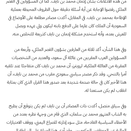
من هذه الادعاءات بشأن إدمان محمد بن نايف. كما أن المسؤولين في القصر
الملكي رفضوا الإجابة عن أية أسئلة دقيقة حول الظروف المحيطة بعملية
الإطاحة بمحمد بن نايف. في المقابل، أكدت مصادر مطلعة على الأوضاع في
السعودية أن الملك كان عازما على الدفع بابنه ليكون ولي عهده ويصل
للعرش بعده، وأنه استخدم مشكلة إدمان بن نايف كذريعة للتخلص منه.
وفي هذا الشأن، أكد ثلاثة من العارفين بشؤون القصر الملكي، وأربعة من
المسؤولين العرب المقربين من عائلة آل سعود، والعديد من الشخصيات
المقربة من العائلة الملكية، لرويترز، أن محمد بن نايف كان متفاجئا عند تلقيه
أمرا بالتنحي. وقد ذكر مصدر سياسي سعودي مقرب من محمد بن نايف، أن
هذا الأخير كان في حالة صدمة شديدة بعد صدور هذا القرار، الذي كان بمثابة
انقلاب لم يكن مستعدا له.
وفي سياق متصل، أكدت ذات المصادر أن بن نايف لم يكن يتوقع أن يطيح
به الشاب المتهور محمد بن سلمان، الذي قام من وجهة نظره بعدد من
الأخطاء السياسية الفادحة، مثل سوء إدارته للصراع اليمني، ووقف الامتيازات
المالية عن الموظفين الحكوميين. وقد أدى هذا الصراع على السلطة إلى