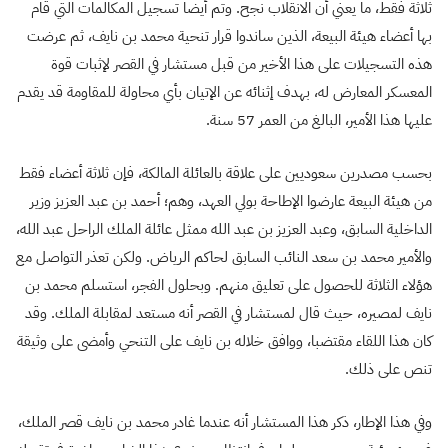
ثلاثة فقط، ما يعني أن الانقلاب نجح. وتم أيضا تسجيل المكالمات التي قام
بها أعضاء هيئة البيعة، الذين ساندوا قرار تنحية محمد بن نايف، ثم عرضت
هذه التسجيلات على هذا الأخير من قبل مستشار في القصر لإثبات قوة
المعسكر المعارض له، بهدف إثنائه عن الإتيان بأي محاولة للمقاومة قد يقدم
عليها هذا الأمير، البالغ من العمر 57 سنة.
بحسب مصدرين سعوديين على علاقة بالعائلة المالكة، فإن ثلاثة أعضاء فقط
من هيئة البيعة عارضوا الإطاحة بولي العهد، وهم؛ أحمد بن عبد العزيز وزير
الداخلية السابق، وعبد العزيز بن عبد الله ممثل عائلة الملك الراحل عبد الله،
والأمير محمد بن سعد النائب السابق لحاكم الرياض. ولكن تعذر التواصل مع
هؤلاء الثلاثة للحصول على تعليق منهم. وبحلول الفجر، استسلم محمد بن
نايف لمصيره، حيث قال لمستشار في القصر أنه مستعد لمقابلة الملك. وقد
كان هذا اللقاء مقتضبا، ووافق خلاله بن نايف على التنحي وأمضى على وثيقة
تنص على ذلك.
وفي هذا الإطار، ذكر هذا المستشار أنه عندما غادر محمد بن نايف قصر الملك،