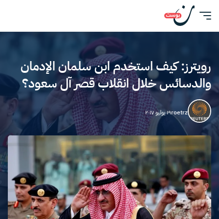
رويترز: كيف استخدم ابن سلمان الإدمان
والدسائس خلال انقلاب قصر آل سعود؟
roetrz
١٩ يوليو ٢٠١٧