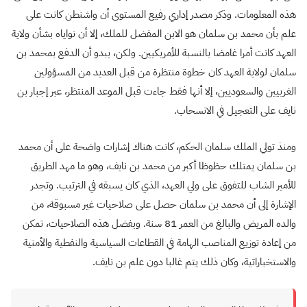
هذه المعلومات. وذكر مصدر إداري رفيع المستوى أن واشنطن كانت على
علم بأن محمد بن سلمان هو الابن المفضل للملك، إلا أن نواياه بشأن ولاية
العهد كانت أمرا غامضا بالنسبة للأمريكيين. ولكن، يبدو أن الدفع بمحمد بن
سلمان لولاية العهد كان خطوة منتظرة من قبل العديد من المسؤولين
الغربيين والسعوديين، إلا أنها فقط جاءت قبل الموعد المنتظر، عبر إجبار بن
نايف على التعجيل في الانسحاب.
ومنذ تولي الملك سلمان الحكم، كانت هناك إشارات واضحة على أن محمد
بن سلمان يمتلك حظوظا أكبر من محمد بن نايف، وهو ما مهد الطريق
للأمير الشاب للتفوق على ولي العهد، الذي كان يسبقه في الترتيب. وتجدر
الإشارة إلى أن محمد بن سلمان حصل على صلاحيات غير مسبوقة، من
والده المريض والبالغ من العمر 81 سنة. وبفضل هذه الصلاحيات، تمكن
من إعادة توزيع المناصب الهامة في القطاعات السياسية والنفطية والأمنية
والاستخباراتية، وكان ذلك يتم غالبا دون علم بن نايف.