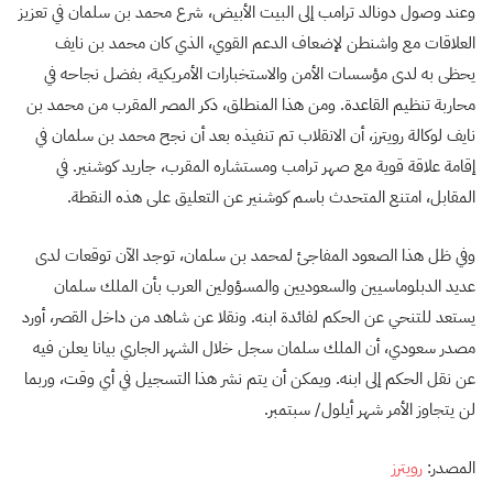
وعند وصول دونالد ترامب إلى البيت الأبيض، شرع محمد بن سلمان في تعزيز
العلاقات مع واشنطن لإضعاف الدعم القوي، الذي كان محمد بن نايف
يحظى به لدى مؤسسات الأمن والاستخبارات الأمريكية، بفضل نجاحه في
محاربة تنظيم القاعدة. ومن هذا المنطلق، ذكر المصر المقرب من محمد بن
نايف لوكالة رويترز، أن الانقلاب تم تنفيذه بعد أن نجح محمد بن سلمان في
إقامة علاقة قوية مع صهر ترامب ومستشاره المقرب، جاريد كوشنير. في
المقابل، امتنع المتحدث باسم كوشنير عن التعليق على هذه النقطة.
وفي ظل هذا الصعود المفاجئ لمحمد بن سلمان، توجد الآن توقعات لدى
عديد الدبلوماسيين والسعوديين والمسؤولين العرب بأن الملك سلمان
يستعد للتنحي عن الحكم لفائدة ابنه. ونقلا عن شاهد من داخل القصر، أورد
مصدر سعودي، أن الملك سلمان سجل خلال الشهر الجاري بيانا يعلن فيه
عن نقل الحكم إلى ابنه. ويمكن أن يتم نشر هذا التسجيل في أي وقت، وربما
لن يتجاوز الأمر شهر أيلول/ سبتمبر.
المصدر:
رويترز