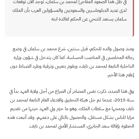
في ظل هذا الصعود المفاجئ لمحمد بن سلمان، توجد الآن توقعات
لدى عديد الدبلوماسيين والسعوديين والمسؤولين العرب بأن الملك
سلمان يستعد للتنحي عن الحكم لفائدة ابنه
ومنذ وصول والده للحكم، قبل سنتين، شرع محمد بن سلمان في وضع
رجاله المخلصين في المناصب الحساسة. كما كان يتدخل في شؤون وزارة
الداخلية التابعة لمحمد بن نايف، ويقوم بتعيين وترقية وطرد الضباط دون
إعلام هذا الأخير.
وفي هذا الصدد، ذكرت نفس المصادر أن الصراع من أجل ولاية العهد بدأ في
سنة 2015، عندما تم حل هيئة التحقيق والادعاء العام التابعة لمحمد بن
نايف ودمجها مع سلطات الملك. وهو ما حرَم ولي العهد حينها من تقديم
مزايا للناس بشكل مستقل، والحصول بالتالي على دعمهم. وقد أتبعت هذه
الخطوة بإقالة سعد الجابري، المستشار الأمني لمحمد بن نايف.