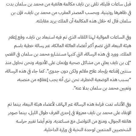
قبل ساعات قليلة، تلقى بن نايف مكالمة هاتفية من محمد بن سلمان بدت
في ظاهرها روتينية. وبحسب المصدر المقرب من محمد بن نايف، فإن بن
سلمان قال له خلال هذه المكالمة أن الملك يريد مقابلته.
وفي الساعات الموالية لهذا اللقاء، الذي تم فيه استبعاد بن نايف، وقع إعلام
هيئة البيعة، التي تضم أكبر أعضاء العائلة المالكة، عبر رسالة خطية باسم
الملك. وورد في هذه الرسالة، التي كتبها مستشارو محمد بن سلمان في القصر،
“إن بن نايف يعاني من مشاكل صحية وإدمان على الأدوية، ونحن نحاول منذ
سنتين إقناعه بإيجاد علاج ملائم ولكن دون جدوى”. كما جاء في هذه الرسالة،
“بسبب هذه الوضعية الخطرة، نحن نرى أنه يجب إعفاؤه من منصبه،
وتعيين محمد بن سلمان بدلا عنه”.
وفي الأثناء، تمت قراءة هذه الرسالة عبر الهاتف لأعضاء هيئة البيعة، بينما تم
الإبقاء على محمد بن نايف معزولا في إحدى الغرف طوال الليل، بينما صودر
هاتفه الجوال، ومنع من التواصل مع مساعديه. وتم أيضا تغيير حراسه
الشخصيين المنتمين لوحدة النخبة في وزارة الداخلية.