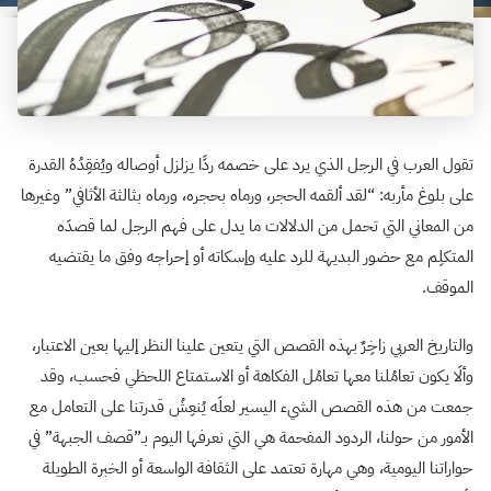
تقول العرب في الرجل الذي يرد على خصمه ردًا يزلزل أوصاله ويُفقِدُهُ القدرة
على بلوغ مأربه: “لقد ألقمه الحجر، ورماه بحجره، ورماه بثالثة الأثافي” وغيرها
من المعاني التي تحمل من الدلالات ما يدل على فهم الرجل لما قصدَه
المتكلِم مع حضور البديهة للرد عليه وإسكاته أو إحراجه وفق ما يقتضيه
الموقف.
والتاريخ العربي زاخِرٌ بهذه القصص التي يتعين علينا النظر إليها بعين الاعتبار،
وألَا يكون تعامُلنا معها تعامُل الفكاهة أو الاستمتاع اللحظي فحسب، وقد
جمعت من هذه القصص الشيء اليسير لعلَه يُنعِشُ قدرتنا على التعامل مع
الأمور من حولنا، الردود المفحمة هي التي نعرفها اليوم بـ”قصف الجبهة” في
حواراتنا اليومية، وهي مهارة تعتمد على الثقافة الواسعة أو الخبرة الطويلة