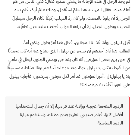
لم يجد الرجل في هذه الإجابة ما يشفي صدره فقال: ففي الناس من هو
أعلمُ منك! فقال المهلب: هذا علمٌ استُعْمِل، وذلك علمٌ تُرِكْ، فلم يجد
الرجل إلا أن يلوذ بالصمت، ولو كان ردُ المهلب ركيكًا لكان الرجل سيطيلُ
الحديث ويطول الجدل، إلا أن براعة الجواب قطعت عليه حبل تطفُلِه.
قيل لبهلول يومًا: عُدَ لنا المجانين، فقال هذا أمرٌ يطول ولكني أعدُ
العقلاء، هنا أراد أحدهم أن يسخر من بهلول الذي يشاع عنه أنه كان مجنونًا
في حين يرى بعض المؤرخين أنه كان يتماجن ويدعي الجنون ليظل في مأمنٍ
من الشُرط، فكان رد بهلول قويًا، وقد مرَ عليه أحدُهم يومًا فخاطبه مستخِفًا
به: يا بهلول! إن أمير المؤمنين قد أمر لكل مجنونٍ بدرهمين، فأجابه بهلول
على الفور: أفأخذتَ درهميك؟!
الردود المفحمة عجيبة ورائعة عند قراءتها، إلا أن جمال استخدامها
أفضل كثيرًا، فبادر صديقي القارئ بقدح ذهنك، واستخدم مهارة
الردود المناسبة