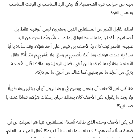
مهم من جوانب قوة الشخصية، ألا وهي الرد المناسب في الوقت المناسب
وبنفس القوة.
لعلك تقابل الكثير من المتطفلين الذين يحشرون ليس أنوفهم فقط بل
أجسامهم بأكملها إذا ما استطاعوا إلى ذلك سبيلاً، وقد تتحرَج من الرد
عليهم، فانظر كيف كان ردُ الأحنف بن قيس على أحد هؤلاء وقد سأله: يا أبا
بحر! بِمَ سُدت قومَك وما أنتَ بأصبحِهِم وجهًا ولا بأشرفِهِم مكانةً؟! فقال
الأحنف: بخلافِ ما فيك يا ابن أخي، فقال الرجل: وما ذاك؟! قال الأحنف:
بتركي من أمرك ما لم يعنيني كما عناك من أمري ما لم تتركه.
هنا كان لغير الأحنف أن ينفعل ويصرخ في وجه الرجل أو أن يبتلع ريقه طويلًا
ولا يجد ما يقول، لكن الأحنف كان يمتلك مهارة إسكات هؤلاء، فماذا عنك يا
صديقي؟!
لم يكن الأحنف وحده الذي طالته ألسنة المتطفلين، فها هو المهلبُ بن أبي
صُفرة يسأله أحدهم: كيف بلغت ما بلغت يا أبا يزيد؟! فقال المهلب: بالعلم،