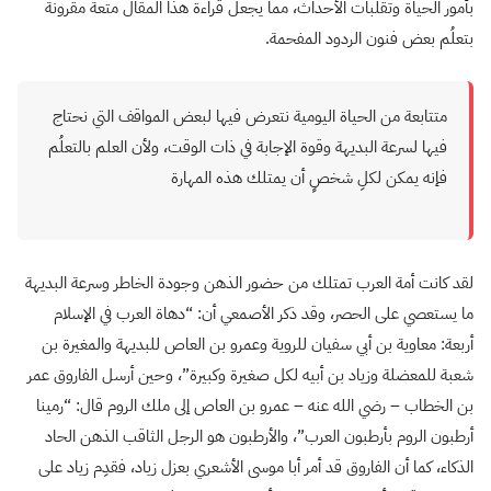
بأمور الحياة وتقلبات الأحداث، مما يجعل قراءة هذا المقال متعة مقرونة
بتعلُم بعض فنون الردود المفحمة.
متتابعة من الحياة اليومية نتعرض فيها لبعض المواقف التي نحتاج
فيها لسرعة البديهة وقوة الإجابة في ذات الوقت، ولأن العلم بالتعلُم
فإنه يمكن لكلِ شخصٍ أن يمتلك هذه المهارة
لقد كانت أمة العرب تمتلك من حضور الذهن وجودة الخاطر وسرعة البديهة
ما يستعصي على الحصر، وقد ذكر الأصمعي أن: “دهاة العرب في الإسلام
أربعة: معاوية بن أبي سفيان للروية وعمرو بن العاص للبديهة والمغيرة بن
شعبة للمعضلة وزياد بن أبيه لكل صغيرة وكبيرة”، وحين أرسل الفاروق عمر
بن الخطاب – رضي الله عنه – عمرو بن العاص إلى ملك الروم قال: “رمينا
أرطبون الروم بأرطبون العرب”، والأرطبون هو الرجل الثاقب الذهن الحاد
الذكاء، كما أن الفاروق قد أمر أبا موسى الأشعري بعزل زياد، فقدِم زياد على