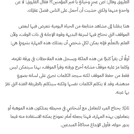
الفاروق وقال: أعن عجزٍ وخيانةٍ يا أمير المؤمنين؟! فقال الفاروق: لا عن
واحدةٍ منهما ولكني خشيت أن أحمل على الناس فضلَ عقلِك.
هذا ينقلنا إلى مشاهد متتابعة من الحياة اليومية نتعرض فيها لبعض
المواقف التي نحتاج فيها لسرعة البديهة وقوة الإجابة في ذات الوقت، ولأن
العلم بالتعلُم فإنه يمكن لكلِ شخصٍ أن يمتلك هذه المهارة بشروطٍ هي:
أولًا أن يقرأ كثيرًا عن هذه الملكة ويسجل هذه الملاحظات في ورقة تلازمه،
وكلما مرَ عليه موقفٌ مشابه أخرج ورقته وقرأ الموقف، بهذا سيتمكن ليس
فقط من حفظ الموقف لكنه سيجد الكلمات تجري على لسانه بصورةٍ
مدهشة، وقد لا يتكلم الكلمات نفسها ولكنه سيتكلم بالطريقة الفذة التي تقرُ
بها عينه.
ثانيًا: يحتاج المرء للتعامل مع أشخاصٍ في محيطه يمتلكون هذه الموهبة أو
يتعاملون بهذه المهارة، فهذا يجعله أمام نموذج يمكنه الاستفادة منه فيما
يدور حوله، فأول الإبداع محاكاةُ المبدعين.