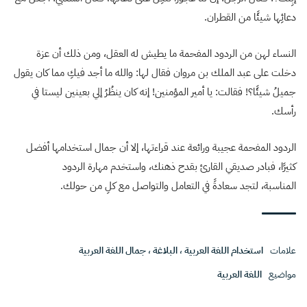
دعائِها شيئًا من القطران.
النساء لهن من الردود المفحمة ما يطيش له العقل، ومن ذلك أن عزة
دخلت على عبد الملك بن مروان فقال لها: والله ما أجد فيكِ مما كان يقول
جميلُ شيئًا؟! فقالت: يا أمير المؤمنين! إنه كان ينظُرُ إلي بعينين ليستا في
رأسك.
الردود المفحمة عجيبة ورائعة عند قراءتها، إلا أن جمال استخدامها أفضل
كثيرًا، فبادر صديقي القارئ بقدح ذهنك، واستخدم مهارة الردود
المناسبة، لتجد سعادةً في التعامل والتواصل مع كلِ من حولك.
علامات
استخدام اللغة العربية
،
البلاغة
،
جمال اللغة العربية
مواضيع
اللغة العربية