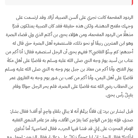
الردود المفحمة كانت تجري على ألسن الصبية، أراك وقد ارتسمت على
وجهك ملامح الدهشة، ولكن هذه حقيقة فقد كان الصبية يمتلكون قدرًا
مذهلًا من الردود المفحمة، ومن هؤلاء يحيى بن أكثم الذي ولي قضاء البصرة
وهو ابن العشرين ربيعًا أو نحو ذلك، فاستصغره أهل البصرة حتى قال له
أحدهم: كم سِنُوُ القاضي؟! ففهم يحيى أن الرجل استصغره فقال: أنا أكبر من
عتاب بن أسيد يومَ وجه النبي صلى الله عليه وسلم به قاضيًا على أهلِ مكةَ
يومَ الفتح، وأنا أكبر من معاذ بن جبل يوم وجه به النبي صلى الله عليه وسلم
قاضيًا على أهل اليمن، وأنا أكبر من كعب بن سُور يوم وجه به الفاروق عمر
بن الخطاب رضي الله عنه قاضيًا على البصرة، فلم يحر الرجل جوابًا وقام
يقبِلُ رأس يحيى.
قيل لبشار بن برد: إن فلانًا يزعُمُ أنه لا يبالي بلقاءِ واحِدٍ أو ألف! فقال بشار:
صدق، فإنه يفِرُ من الواحِدِ كما يفرُ من الألف، وقد مرَ عامر الشعبي الفقيه
الإمام المحدِث على إبلٍ قد فشا فيها الجرب، فقال لصاحبها: أما تُداوي
إبِلَك؟! فقال الرجل: إنَ لنا عجوزًا نتكِلُ على دعائها، فقال الشعبي: اجعل مع