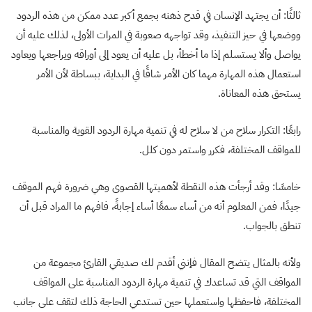
ثالثًا: أن يجتهد الإنسان في قدح ذهنه بجمع أكبر عدد ممكن من هذه الردود
ووضعها في حيز التنفيذ، وقد تواجهه صعوبة في المرات الأولى، لذلك عليه أن
يواصل وألا يستسلم إذا ما أخطأ، بل عليه أن يعود إلى أوراقه ويراجعها ويعاود
استعمال هذه المهارة مهما كان الأمر شاقًا في البداية، ببساطة لأن الأمر
يستحق هذه المعاناة.
رابعًا: التكرار سلاح من لا سلاح له في تنمية مهارة الردود القوية والمناسبة
للمواقف المختلفة، فكرر واستمر دون كلل.
خامسًا: وقد أرجأت هذه النقطة لأهميتها القصوى وهي ضرورة فهم الموقف
جيدًا، فمن المعلوم أنه من أساء سمعًا أساء إجابةً، فافهم ما المراد قبل أن
تنطق بالجواب.
ولأنه بالمثال يتضح المقال فإنني أقدم لك صديقي القارئ مجموعة من
المواقف التي قد تساعدك في تنمية مهارة الردود المناسبة على المواقف
المختلفة، فاحفظها واستعملها حين تستدعي الحاجة ذلك لتقف على جانب