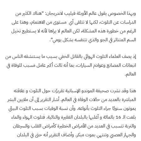
وبهذا الخصوص يقول عالم الأوبئة فيليب لاندريجان: “هناك الكثير من
الدراسات عن التلوث، لكنها لا تتلقى أي مستوى من الاهتمام، وهذا على
الرغم من خطورة هذه المشكلة، لكن العالم لا يراها لأنه لا يستطيع تخيل
السم المتناثر في الجو والذي نتنفسه بشكل يومي”.
إذ يصف العلماء التلوث الهوائي بالقاتل الخفي بسبب ما يستنشقه الناس من
انبعاثات المصانع وعوادم السيارات، بما أنه ثالث أكبر عامل مسبب للوفاة في
العالم.
هذا وقد نشرت صحيفة الموندو الإسبانية تقريرًت حول التلوث و علاقته
المباشرة بالعديد من حالات الوفاة في العالم. أشار التقرير إلى أن ملايين البشر
يموتون سنويًا جراء التلوث بأنواعه. وأن نسبة الوفيات بسبب التلوث البيئي
بلغت الـ 16 بالمائة و أغلبها بالبلدان الفقيرة والنائية. فتلوث الهواء والماء
والتربة تتسبب في العديد من الأمراض الخطيرة كأمراض القلب والسرطان
والجهاز العصبي وتنتهي بموت مبكر. وأضاف التقرير أنه حتى في البلدان