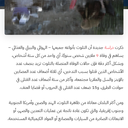
ذكرت
دراسة
جديدة أن التلوث بأنواعه جميعها – الهوائي والبيئي والغذائي –
يساهم في وفاة
9
ملايين شخص سنويًا، أي واحد من كل ستة أشخاص،
وبشكل أكثر دقة فإن حالات الوفاة المتصلة بالتلوث تزيد بنصف عدد
الأشخاص الذين قتلوا بسبب التدخين، أي ثلاثة أضعاف عدد المصابين
بالإيدز والسل والملاريا مجتمعة، وأكثر من ستة أضعاف عدد القتلى في
حوادث الطرق، و15 ضعف عدد القتلى في الحروب أو قضايا العنف.
ومن أكثر البلدان معاناة من ظاهرة التلوث، الهند والصين وأمريكا الجنوبية
وجنوب إفريقيا، والتي تكون عادة ناتجة عن عمليات التعدين والصهر، أو
الانبعاثات الصادرة من السيارات والمصانع أو المواد الكيميائية المستخدمة.