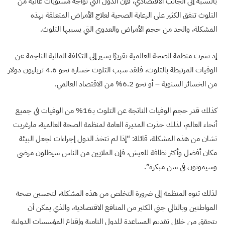
بالنسبة إلى الجانب الاقتصادي، فإن الدول التي تواجه مستويات عالية من
التلوث تنفق الكثير على الرعاية الصحية لعلاج الأمراض المتعلقة بهذه
المشكلة، والحد من حجم الأمراض والعدوى التي يسببها التلوث.
إذ نشرت منظمة الصحة العالمية تقريرًا يشير إلى التكلفة المالية الناجمة عن
الوفيات المرتبطة بالتلوث، فلقد سبب التلوث خسارة نحو 4.6 تريليون دولار
من الخسائر السنوية – أو نحو 6.2% من الاقتصاد العالمي.
كذلك قدر حجم الوفيات الناتجة عن التلوث بـ16% من الوفيات في جميع
أنحاء العالم، لذلك حذرت المديرة العامة لمنظمة الصحة العالمية، مارغريت
تشان من هذه المشكلة، قائلة: “إذا لم تتخذ الدول إجراءات لجعل البيئة
مكان أفضل وأكثر نظافة للعيش، فإن الملايين من الناس سيظلون مرضى
وسيموتون في سن مبكرة”.
لذلك تنوه المنظمة إلى ضرورة التخلص من هذه المشكلة، لتحسين صحة
المواطنين وبالتالي جني الكثير من المنافع الاقتصادية، والذي يمكن أن
يتحقق من خلال تقديم المساعدة للدول النامية وإقناع المؤسسات الدولية