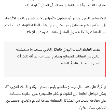
بخطورة التلوث وآثاره، والتعامل مع الشأن البيئي بأولوية عالمية.
فالأشخاص الذين يموتون أو يصابون بالأمراض لا يساهمون بتنمية الاقتصاد
بل بالعكس، هم بحاجة إلى من يعتني بهم، وهذه العناية اللازمة تتطلب الكثير
من النفقات والتكاليف، وفي المقابل تفقد القدرة على الإنتاج.
يصف العلماء التلوث الهوائي بالقاتل الخفي بسبب ما يستنشقه
الناس من انبعاثات المصانع وعوادم السيارات، بما أنه ثالث أكبر
عامل مسبب للوفاة في العالم
وتأكيدًا على هذا، قال أرنستو سانشيز رئيس قسم البيئة في البنك الدولي: “لا
يمكن تجاهل العلاقة بين التلوث والفقر، فالسيطرة على التلوث ستساعد
على معالجة العديد من المشاكل المتعلقة بصحة العالم والإنتاج الاقتصادي
العالمي بشكل عام”.