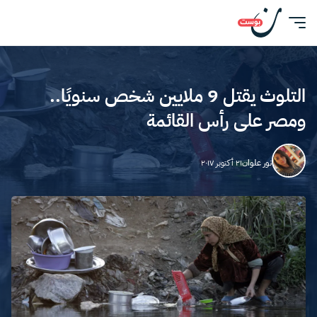
التلوث يقتل 9 ملايين شخص سنويًا..
ومصر على رأس القائمة
نور علوان
٢١ أكتوبر ٢٠١٧