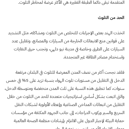
المتقدمة تبقى دائما الطبقة الفقيرة هي الأكثر عرضة لمخاطر التلوث.
الحد من التلوث
اتخذت الهند بعض الإجراءات للتخلص من التلوث ومشاكله، مثل التشديد
على قوانين منع الانبعاثات الخارجة من السيارات والمصانع، وتقليل عدد
السيارات على الطرق وخاصة في مدينة نيو دلهي، وتجنب حرق النفايات
واستخدام مصادر الطاقة غير المتجددة.
فلقد نجحت أكثر من نصف المدن المعرضة للتلوث في البلدان مرتفعة
الدخل في التقليل من مستويات تلوث الهواء بنسبة تزيد على 5% في خمس
سنوات، كما تنطبق هذه النسبة على ثلث المدن منخفضة ومتوسطة الدخل،
والتي اتبعت بشكل أساسي استراتيجيات متعددة للحد من التلوث من خلال
التقليل من انبعاثات المداخن الصناعية وإعطاء الأولوية لشبكات النقل
السريع والسير وركوب الدراجات، إلى جانب الجهود المكثفة من مؤسسات
حماية البيئة لإجبار الدول على الالتزام بإرشادات منظمة الصحة العالمية
ومعايير الاتحاد الأوروبي لتحسين نوعية الهواء.