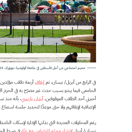
مخيم احتجاجي من أجل فلسطين في جامعة كولومبيا، نيويورك، 23 نيسان/ أبريل 2024.
في الرابع من أبريل/ نيسان، تم
إيقاف
أربعة طلاب مؤيّدين 
الجامعي فيما يبدو بسبب حدث غير مصرّح به في الحرم ال
أخبرني أحد الطلاب الموقوفين،
أيدان باريسي
، بأنه منذ تس
الإضافية لإيقافهم ولا حتى موعدًا لتحديد جلسة استماع 
نيسان/ أبريل
لإنشاء
مخيّم للتضامن مع غزّة
في وسط الحر