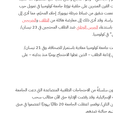
ات القرن العشرين على خلفية تورّط جامعة كولومبيا في تمويل حرب
عمت شفيق من ضباط شرطة نيويورك إخلاء المخيّم، مما أدى إلى
الطلاب
و
الخريجين
باستدعاء
الحرس الوطني
ضد الطلاب المحتجين في 23 نيسان/
 في كولومبيا.
مع استمرار الاحتجاج وتردّد صداه في كامل أنحاء البلاد، كانت جامعة كولومبيا معادية باستمرار للصحافة، وفي 21 نيسان/
إذاعة الطلاب – الذين غطوا الاحتجاج يوميًا منذ بدايته – على
اون سلسلةً من الاحتجاجات الطلابية المتصاعدة التي دعت الجامعة
الإسرائيلية. وقد رفضت الإدارة حتى الآن مطالب سحب
الاستثمارات وأنزلت عقوبات بالطلاب المحتجين. وفي تشرين الثاني/ نوفمبر، اعتقلت الجامعة 20 طالبًا يهوديًا اعتصموا في مبنى
 تهم جنائية ضدهم.