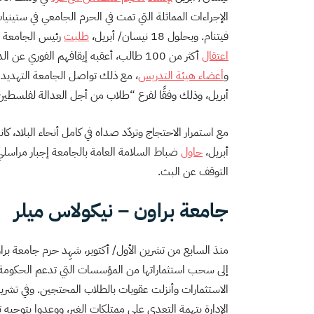
الإجراءات المماثلة التي تمت في الحرم الجامعي في ستيني
فيتنام. وبحلول 18 نيسان/ أبريل،
طلبت
رئيس الجامعة ن
اعتقال
أكثر من 100 طالب، أعقبه إيقافهم الفوري عن الدراسة. وقد أدى ذلك إلى معارضة هائلة من
و
أعضاء هيئة التدريس
، مع ذلك تواصل الجامعة التهديد 
أبريل، وذلك وفقًا لفرع “طلاب من أجل العدالة لفلسطين”
أبريل،
حاول
ضباط السلامة العامة بالجامعة إجبار مراسلي 
التوقف عن البث.
جامعة براون – نيكولاس ميلر
منذ السابع من تشرين الأول/ أكتوبر، شهِد حرم جامعة بر
إلى سحب استثماراتها من المؤسسات التي تدعم الحكومة 
الإدارة بتهمة التعدي على ممتلكات الغير، ووعدوا بتوجيه