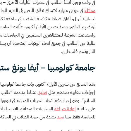
في وقت وجيز، أنشأ الطلاب في عشرات الكليات الأخرى – ب
مماثلة
لرفضهم التفرّق. ومنذ تشرين الأول/ أكتوبر، علّقت الجا
واستدعت الشرطة للمتظاهرين السلميين في الجامعات من 
طلبنا من الطلاب في جميع أنحاء الولايات المتحدة أن يش
النار ودعم فلسطين.
جامعة كولومبيا – أيفا يونغ ستو
منذ السابع من تشرين الأول/ أكتوبر، ردّت جامعة كولومب
إجراءات عقابية ضدهم مثل
تعليق
نشاط منظمة “طلاب م
السلام”، وهو إجراء دفع اتحاد الحريات المدنية في نيويو
على خلفية
إعادة صياغة
السياسات المتعلقة بالاحتجاجات 
للجامعة فقط مما
يحد
بشدة من حرية الطلاب في الحركة وا