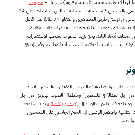
ما في ذلك جامعة مينيسوتا وبيتسبرغ وبيركلي وييل –
مخيمات
في عرض متزايد لاتساع نطاق التعبير في الحرم الجامعي والحرب في غزة. اختلفت استجابة مجالس الجامعات. ففي 24
نيسان/ أبريل، أغلق ضباط مكافحة الشغب في جامعة تكساس في أوستن طريق المتظاهرين واعتقلوا 34 طالبًا على الأقل
معات نشاط المجموعات الطلابية وقيّدت نطاق الخطاب الأكاديمي
مختلف أنحاء البلاد. ومع تزايد الدعوات لسحب الاستثمارات،
اركوا كيف استجابت جامعاتهم للاحتجاجات المطالبة بوقف إطلاق
نر
يا على الطلاب وأعضاء هيئة التدريس المؤيدين لفلسطين باتخاذ
ن أجل العدالة في فلسطين” ومنظمة “الصوت اليهودي من أجل
رك ومنظمة فلسطين القانونية إلى
رفع دعوى قضائية
ضد الجامعة –
الطلابية واقتصار الوصول إلى الحرم الجامعي على المنتسبين
لتعبير.