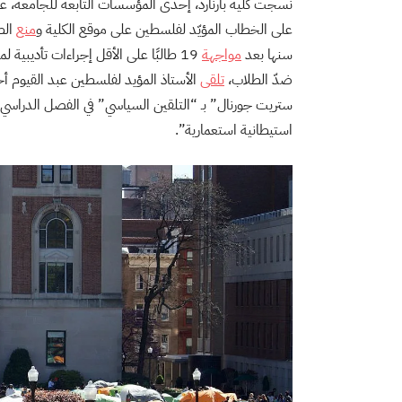
نسجت كلية بارنارد، إحدى المؤسسات التابعة للجامعة، 
على الخطاب المؤيّد لفلسطين على موقع الكلية و
منع
الط
سنها بعد
مواجهة
19 طالبًا على الأقل إجراءات تأديبي
ضدّ الطلاب،
تلقى
الأستاذ المؤيد لفلسطين عبد القيوم أح
ستريت جورنال” بـ “التلقين السياسي” في الفصل الدراسي 
استيطانية استعمارية”.