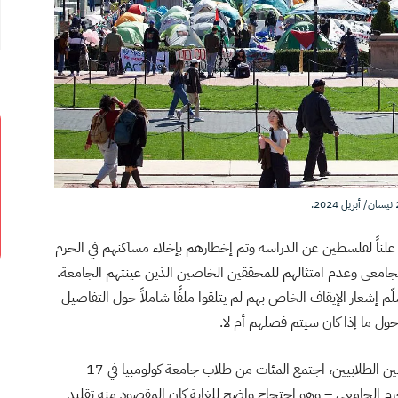
علناً لفلسطين عن الدراسة وتم إخطارهم بإخلاء مساكنهم في الحرم
جامعي وعدم امتثالهم للمحققين الخاصين الذين عينتهم الجامعة.
لّم إشعار الإيقاف الخاص بهم لم يتلقوا ملفًا شاملاً حول التفاصيل
حول ما إذا كان سيتم فصلهم أم لا.
رغم المحاولات العديدة التي بذلتها الإدارة لإسكات الناشطين الطلابيين، اجتمع المئات من طلاب جامعة كولومبيا في 17
م الجامعي – وهو احتجاج واضح للغاية كان المقصود منه تقليد