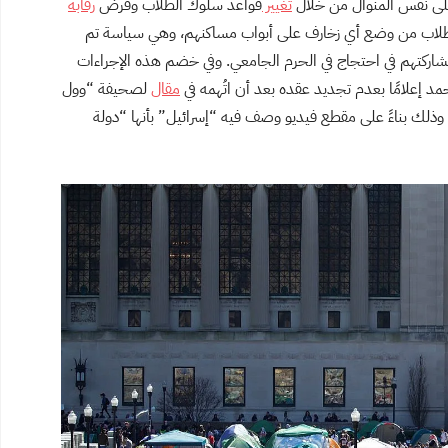
على نفس المنوال من خلال
تغيير
قواعد سلوك الطلاب وفرض
رقابة
لاب من وضع أي زخارف على أبواب مساكنهم، وهي سياسة تم
ة لمشاركتهم في احتجاج في الحرم الجامعي. وفي خضم هذه الإجراءات
مد إعلامًا بعدم تجديد عقده بعد أن اتُهمه في
مقال
لصحيفة “وول
وذلك بناءً على مقطع فيديو وصف فيه “إسرائيل” بأنها “دولة