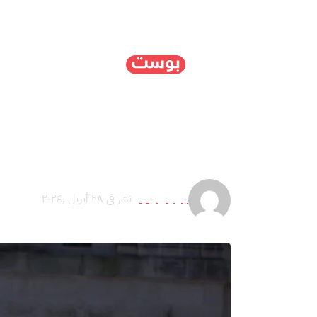
الرئيسية
سياسة
ا
تواطؤ في الإبادة.. الجام
جوليان إيب
نشر في ٢٨ أبريل ,٢٠٢٤