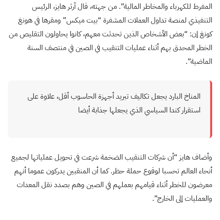
المفرط للكهرباء والمخاطر المالية”. من جهته، قال آرثر هايز، الرئيس
التنفيذي لمنصة تداول العملات المشفرة “بيت ميكس” ومقرها في هونغ
كونغ إن: “بعض الأشخاص الذين تحدثت معهم، كانوا يحاولون التقليص من
الخطر المحدق بهم أثناء عمليات التنقيب في الصين في منتصف السنة
الماضية”.
المناخ البارد يجعل تكاليف تبريد أجهزة الحاسوب أقل، علاوة على
استقرار كندا السياسي الذي يجعلها جذابة أيضا
وأضاف هايز “أن شركات التنقيب الضخمة شرعت في تحويل عملياتها لجميع
أنحاء العالم تحسبا لوقوع حملة حظر. كما أن المنقبين يدركون عموما أنهم
معرضون للخطر أثناء قيامهم بعملهم في الصين وهم بصدد نقل المعدات
والعمليات إلى الخارج”.