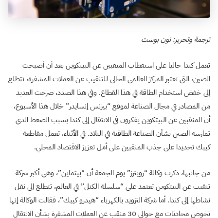
ترجمة وتحرير: نون بوست
تعمل كندا حاليا على استقطاب المنقبين عن البيتكوين بعد أن أصبحت
الصين، التي تعتبر المركز العالمي الحالي للتنقيب عن العملات المشفرة، تتطلع
إلى خفض استخدام الطاقة في هذا القطاع. وفي هذا الصدد، صرحت العديد
من المصادر في مجال الصناعة لموقع “بيزنس إنسايدر” خلال هذا الأسبوع،
أن المنقبين عن البيتكوين يفكرون في الانتقال إلى كندا بسبب الضغط الذي
تمارسه الصين بشأن الصناعة الطاقية في البلاد. في الأثناء، تعمل مقاطعة
كيبك تحديدا على جذب المنقبين على أمل تعزيز الاقتصاد المحلي.
من جانبها، ذكرت وكالة “رويترز” يوم الجمعة أن “بيتماين”، وهي أكبر شركة
تنقيب عن البيتكوين تعتمد على “سلسلة الكتل” في العالم، تتطلع إلى نقل
نشاطها إلى كندا. أما شركة التزويد بالكهرباء “هيدرو كيبك”، فقالت الوكالة إنها
تخوض محادثات مع حوالي 30 منقب عن العملات المشفرة بشأن الانتقال