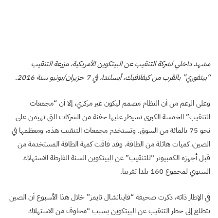
مشهد داخلي لشركة التنقيب عن البيتكوين الأمريكية، مزرعة التنقيب
“بيتفوري” بالقرب من كيفلافيك، أيسلندا، في 7 حزيران/يونيو سنة 2016.
وعلى الرغم من أن النظام مصمم ليكون غير مركزي، إلا أن “مجمعات
التنقيب” الخمسة الكبرى تسيطر عليها حفنة من الشركات التي تهيمن على
نحو 75 بالمائة من السوق. وتستخدم مجمعات التنقيب هذه، ومعظمها في
الصين، كميات هائلة من الطاقة. وقد فاقت كمية الطاقة المستخدمة من
قبل أجهزة الكمبيوتر “للتنقيب” عن البيتكوين السنة الفارطة الاستهلاك
السنوي لمجموع 160 بلدا تقريبا.
في الإطار ذاته، ذكرت صحيفة “فاينانشال تايمز” خلال هذا الأسبوع أن الصين
تتطلع إلى حظر التنقيب عن البيتكوين بسبب “مخاوف من الاستهلاك