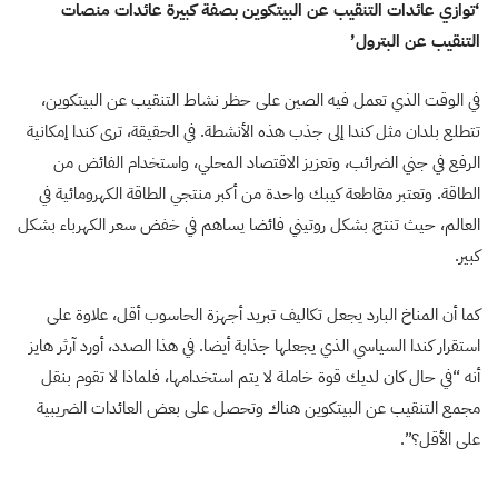
‘توازي عائدات التنقيب عن البيتكوين بصفة كبيرة عائدات منصات
التنقيب عن البترول’
في الوقت الذي تعمل فيه الصين على حظر نشاط التنقيب عن البيتكوين،
تتطلع بلدان مثل كندا إلى جذب هذه الأنشطة. في الحقيقة، ترى كندا إمكانية
الرفع في جني الضرائب، وتعزيز الاقتصاد المحلي، واستخدام الفائض من
الطاقة. وتعتبر مقاطعة كيبك واحدة من أكبر منتجي الطاقة الكهرومائية في
العالم، حيث تنتج بشكل روتيني فائضا يساهم في خفض سعر الكهرباء بشكل
كبير.
كما أن المناخ البارد يجعل تكاليف تبريد أجهزة الحاسوب أقل، علاوة على
استقرار كندا السياسي الذي يجعلها جذابة أيضا. في هذا الصدد، أورد آرثر هايز
أنه “في حال كان لديك قوة خاملة لا يتم استخدامها، فلماذا لا تقوم بنقل
مجمع التنقيب عن البيتكوين هناك وتحصل على بعض العائدات الضريبية
على الأقل؟”.