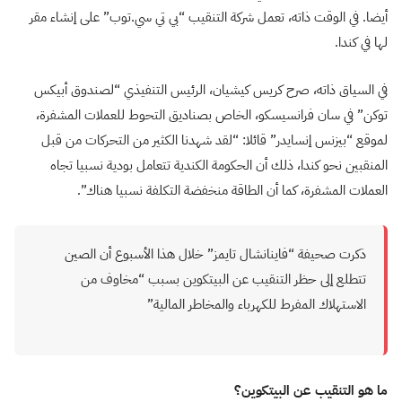
أيضا. في الوقت ذاته، تعمل شركة التنقيب “بي تي سي.توب” على إنشاء مقر
لها في كندا.
في السياق ذاته، صرح كريس كيشيان، الرئيس التنفيذي “لصندوق أبيكس
توكن” في سان فرانسيسكو، الخاص بصناديق التحوط للعملات المشفرة،
لموقع “بيزنس إنسايدر” قائلا: “لقد شهدنا الكثير من التحركات من قبل
المنقبين نحو كندا، ذلك أن الحكومة الكندية تتعامل بودية نسبيا تجاه
العملات المشفرة، كما أن الطاقة منخفضة التكلفة نسبيا هناك”.
ذكرت صحيفة “فاينانشال تايمز” خلال هذا الأسبوع أن الصين
تتطلع إلى حظر التنقيب عن البيتكوين بسبب “مخاوف من
الاستهلاك المفرط للكهرباء والمخاطر المالية”
ما هو التنقيب عن البيتكوين؟