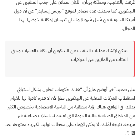
عُرفت بالتنقيب، ومملكة بوتان، اللتان تعملان على جذب المنقبين عن
البيتكوين. كما تحدثت عدة مصادر لموقع “بيزنس إنسايدر” عن أن دول
أمريكا الجنوبية من قبيل فنزويلا وشيلي تدرسان إمكانية خوضها لهذا
المجال.
يمكن لإنشاء عمليات التنقيب عن البيتكوين أن يكلف العشرات وحتى
المئات من الملايين من الدولارات
على صعيد آخر، أوضح هايز أن “هناك حكومات تحاول بشكل استباقي
استقطاب الشركات المنقبة عن البيتكوين نظرا لأن لا قدرة كافية لها للقيام
بذلك. في الواقع، هناك رؤية منطقية من الناحية الاقتصادية بخصوص الكثير
من المناطق الصناعية عالية الجودة التي تعتمد تسلسلات صناعية غير
مربحة. نتيجة لذلك، لا يمكن الإبقاء على محطات توليد الكهرباء مفتوحة بعد
الآن”.