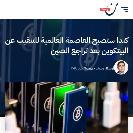
كندا ستصبح العاصمة العالمية للتنقيب عن
البيتكوين بعد تراجع الصين
أوسكار ويليامز-غروت
١٦ يناير ٢٠١٨