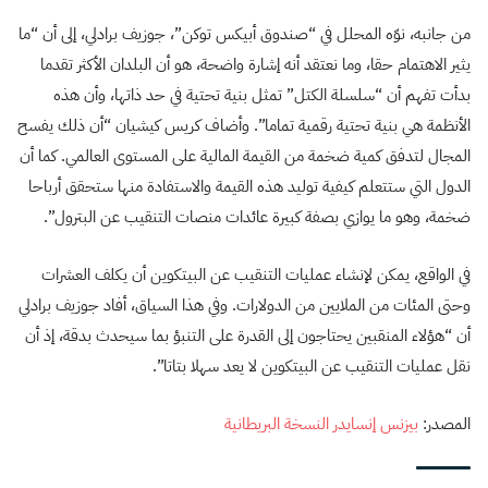
من جانبه، نوّه المحلل في “صندوق أبيكس توكن”، جوزيف برادلي، إلى أن “ما
يثير الاهتمام حقا، وما نعتقد أنه إشارة واضحة، هو أن البلدان الأكثر تقدما
بدأت تفهم أن “سلسلة الكتل” تمثل بنية تحتية في حد ذاتها، وأن هذه
الأنظمة هي بنية تحتية رقمية تماما”. وأضاف كريس كيشيان “أن ذلك يفسح
المجال لتدفق كمية ضخمة من القيمة المالية على المستوى العالمي. كما أن
الدول التي ستتعلم كيفية توليد هذه القيمة والاستفادة منها ستحقق أرباحا
ضخمة، وهو ما يوازي بصفة كبيرة عائدات منصات التنقيب عن البترول”.
في الواقع، يمكن لإنشاء عمليات التنقيب عن البيتكوين أن يكلف العشرات
وحتى المئات من الملايين من الدولارات. وفي هذا السياق، أفاد جوزيف برادلي
أن “هؤلاء المنقبين يحتاجون إلى القدرة على التنبؤ بما سيحدث بدقة، إذ أن
نقل عمليات التنقيب عن البيتكوين لا يعد سهلا بتاتا”.
المصدر:
بيزنس إنسايدر النسخة البريطانية