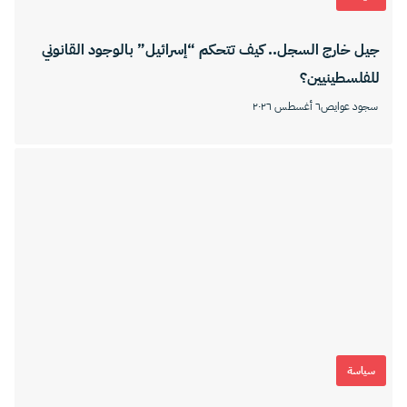
جيل خارج السجل.. كيف تتحكم “إسرائيل” بالوجود القانوني
للفلسطينيين؟
سجود عوايص
٦ أغسطس ٢٠٢٦
سياسة