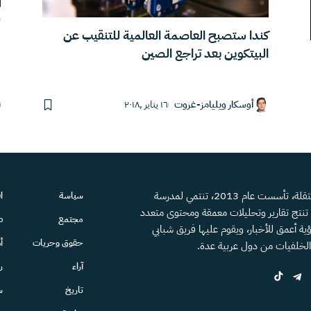
أ
كندا ستصبح العاصمة العالمية للتنقيب عن
البيتكوين بعد تراجع الصين
أوسكار ويليامز-غروت
١٦ يناير ,٢٠١٨
منصة إعلامية مستقلة، تأسست عام 2013، تنتمي لمدرسة
سياسة
ا
، تنتج تقارير وتحليلات معمقة ومحتوى متعدد
مجتمع
ص
ية أعمق للأخبار، ويقوم عليها فريق شبابي
حقوق وحريات
أ
الخلفيات من دول عربية عدة.
آراء
ر
تاريخ
س