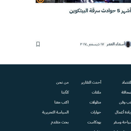
شهر 5 حوادث سرقة البيتكوين
أسماء العمر
١٧ ديسمبر ,٢٠١٧
قتصاد
أحدث التقارير
من نحن
حافة
ملفات
كتّابنا
دب وفن
مطولات
اكتب معنا
يادة أعمال
حوارات
السياسة التحريرية
ياحة وسفر
بودكاست
بحث متقدم