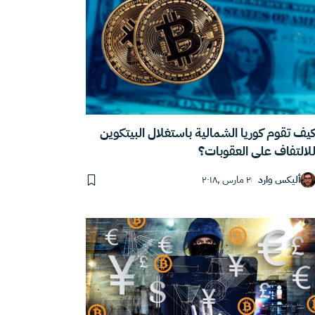
يف تقوم كوريا الشمالية باستغلال البيتكوين
لالتفاف على العقوبات؟
أليكس وارد
٢ مارس ,٢٠١٨