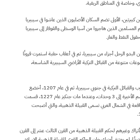
ى، وخاصة في المناطق الريفية.
كبيرتين، الأولى تضم السكان الأصليون الذين عاشوا في سيبيريا
 المسلمين الذين هاجروا من آسيا الوسطى والقوقاز إلى سيبيريا
قول النفط والغاز.
بدو الرحل أجزاء من سيبيريا، ثم في أعقاب حقبة استمرت قرونًا
ات متنوعة من القبائل التركية الأراضي السيبيرية الشاسعة،
بحلول عام 1206، احتل جنكيز خان معظم أراضي الشعوب والقبائل التركية في جنوبي سيبيريا، ثم في عام 1207، أخضع
جوجي خان الابن الأكبر لجنكيز غالبية شعوب سيبيريا، وقسم الأخيرة إلى 3 وحدات، وعندما مات جنكيز عام 1227، قسمت
لواقعة في الشمال الغربي تسمى القبيلة الذهبية، والتي أصبحت
تراك وغيرهم لحكم القبيلة الذهبية من القرن الثالث عشر إلى القرن
دًا، لم يعتنق أوزبك خان الحاكم القوي للقبيلة الذهبية الإسلام