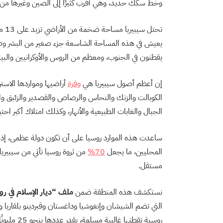
وخط سكك حديد، وهي أقرب كثيرًا إلى الصين وغيرها من 
تحتل سيبيريا مساحة ضخمة من الأراضي تزيد على 13 مليون كيلومتر مربع، وتشكل أكثر من
يعيش في هذه المساحة الشاسعة جزء صغير من البشر وصل تعدادهم عام 1
يقطنون في الجنوب، ومعظم من الروس والأوكرانيين والبيل
إن أعظم أصول سيبيريا هي
وفرة
أراضيها ومواردها الاستر
الكوبالت والزنك والنحاس والرصاص والقصدير والزئبق و
الجبال والغابات الطبيعية والأنهار، وكذلك امتلاك أكبر احت
ساعدت هذه الموارد روسيا على أن تكون دولة عظمى، إذ
المحليين، ما يجعل
70%
من ثروة روسيا تأتي من سيبيري
مستقل.
نستكشف هذه المنطقة ضمن
ملف “ديار الإسلام في رو
التي تضم الشيشان وإنغوشيا وداغستان وقبردينو بلقاريا و
روسية تقطنه