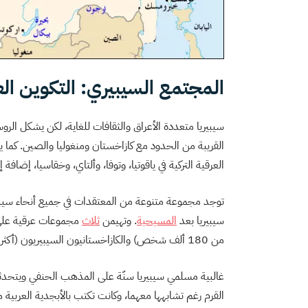
المجتمع السيبيري: التكوين الع
سيبيريا متعددة الأعراق والثقافات للغاية، لكن يشكل الرو
القريبة من الحدود مع كازاخستان ومنغوليا والصين. كما 
العرقية التركية في ياقوتيا، وتوفا، وألتاي، وخقاسيا، إضا
توجد مجموعة متنوعة من المعتقدات في جميع أنحاء سيبيريا، ب
سيبيريا بعد
المسيحية
. وتهيمن
ثلاث
مجموعات عرقية على ال
من 180 ألف شخص) والكازاخستانيون السيبيريون (أكثر من 160 ألف شخص) وتتار الفولجا والأوراليون (60 ألف شخص).
غالبية مسلمي سيبيريا سنّة على المذهب الحنفي ويتحد
القرم رغم تشابهها معهما، وكانت تكتب بالأبجدية العربية م