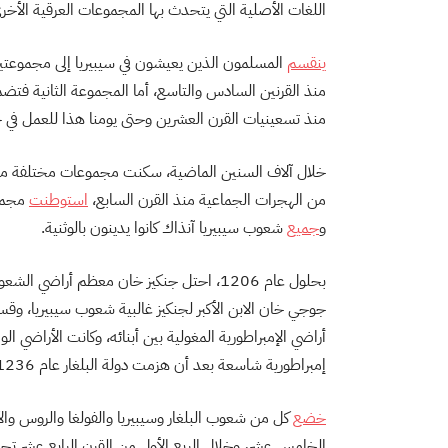
اللغات الأصلية التي يتحدث بها المجموعات العرقية الأخر
ينقسم
المسلمون الذين يعيشون في سيبيريا إلى مجموعتين 
منذ القرنين السادس والتاسع، أما المجموعة الثانية فتضم
منذ تسعينيات القرن العشرين وحتى يومنا هذا للعمل في ح
خلال آلاف السنين الماضية، سكنت مجموعات مختلفة من ال
من الهجرات الجماعية منذ القرن السابع،
استوطنت
مجموع
و
جميع
شعوب سيبيريا آنذاك كانوا يدينون بالوثنية.
أراضي الإمبراطورية المغولية بين أبنائه، وكانت الأراضي ا
إمبراطورية شاسعة بعد أن هزمت دولة البلغار عام 1236.
خضع
كل من شعوب البلغار وسيبيريا والفولغا والروس والأ
الخامس عشر، وخلال الربع الأول من القرن الرابع عشر تحدي