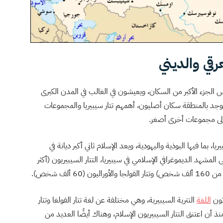
رقي والديني
س الجزء الأكبر من السكان، ويعيشون في الغالب في المدن الكبرى
يوجد بالمنطقة سكان أصليون، أهمهم تتار سيبيريا والمجموعات
فة إلى مجموعات أخرى أصغر.
ما فيها البوذية واليهودية، ويعد الإسلام ثاني أكبر ديانة في
مشهد الديموغرافي الإسلامي في سيبيريا، التتار السيبيريون (أكثر
ثون
اللغة
التترية السيبيرية، وهي مختلفة عن لغة تتار الفولغا وتتار
نذ أن اعتنق التتار السيبيريون الإسلام، وهناك أيضًا العديد من