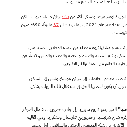
بلدان حافة المحيط الهادئ من روسيا.
ثلاثة
أرباع مساحة روسيا، لكن
202 إلى ما يزيد على
37
مليونًا، 90% منهم
اروسيين.
اتيجية، وامتلاكها ثروة مذهلة من جميع المعادن القيمة، مثل
النيكل وخام الحديد والفحم والفضة والذهب والماس، فضلًا عن
ياطيات العالم من النفط والغاز الطبيعي.
 تذهب معظم العائدات إلى خزائن موسكو وليس إلى السكان
ا دون أن يكون لشعبها الحق في استغلال تلك الثروات بشكل
سيا”
الذي يسرد تاريخ سيبيريا إلى جانب جمهوريات شمال القوقاز
قره شاي شركيسيا، وجمهوريتي تتارستان وبشكيريا، وهي أقاليم
ا غالبية مسلمة، يقدر عددها بنحو 25 مليونًا، الأكثرية من سُنّة المذهبين الحنفي والشافعي، أما الشيعة