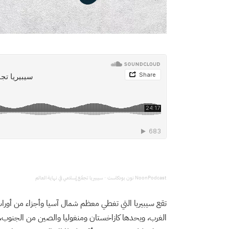
NoonPodcast نون بودكاست
سيبيريا تجمّع إسلامي في نهاية العالم
·
تقع سيبيريا التي تغطي معظم شمال آسيا وأجزاء من أوراسي
الغرب، ويحدها كازاخستان ومنغوليا والصين من الجنوب، و