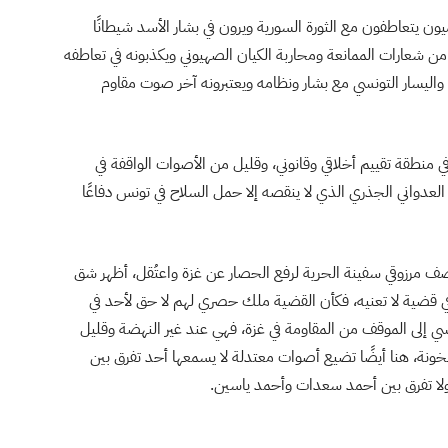
ن يتعاطفون مع الثورة السورية ويرون في بشار الأسد شيطانًا
عيه من شعارات الممانعة ومحاربة الكيان الصهيوني ويكذبونه في تعاطفه
 واليسار التونسي مع بشار ونظامه ويعتبرونه آخر صوت مقاوم
ي منطقة تقييم أخلاقي وقانوني، وقليل من الأصوات الواقفة في
لعدواني الجذري الذي لا ينقصه إلا حمل السلاح في تونس دفاعًا
 منصف مرزوقي سفينة الحرية لرفع الحصار عن غزة واعتُقل، أظهر شق
ا في قضية لا تعنيه، فكأن القضية ملك حصري لهم لا حق لأحد في
ونسي إلى الموقف من المقاومة في غزة، فهي عند غير النهضة وقليل
خونة، هنا أيضًا تضيع أصوات معتدلة لا يسمعها أحد تفرق بين
 ولا تفرق بين أحمد سعدات وأحمد ياسين.