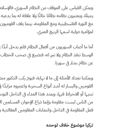
ويمكن القياس على الموقف من النظام السوري، فالإسلاميو
رجيمًا، ويعتبرون نظامه نظامًا خائنًا ولا علاقة له بما يد
مع الثورة الفلسطينية ومع المقاومة، بينما يقف القوميون
لمؤامرة دولية اسمها الربيع العبري.
أما ما أصاب السوريون من أفعال النظام فلم يدخل أبدًا ف
الوسط تنقذ النظام ولا تبرر له، فتضيع في صخب الخطاب ا
عن نظام بشار في سوريا.
ويمكننا تعداد الأمثلة إلى ما لا نهاية، فيوم ركب الدكتور
القوميين واليسار له أشد أنواع السخرية واعتبروه مزايدً
تبنيها أو الانخراط فيها، ويمتد هذا العداء في الداخل الت
من الناس ليست مقاومة وإنما ذراع الإخوان المسلمين ال
فعل المقاومة في الداخل وانتماءات المقاومين العقائدية
تركيا موضوع خلاف لوحده