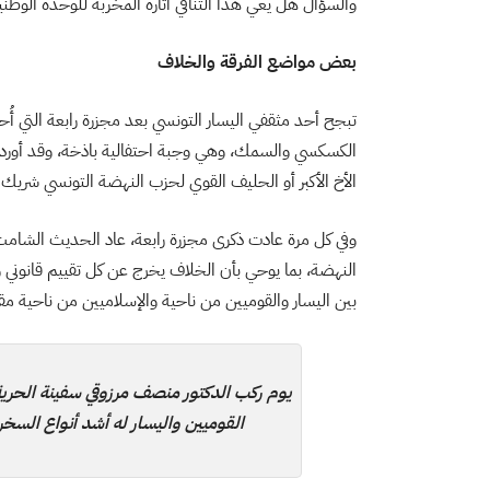
والسؤال هل يعي هذا التنافي آثاره المخربة للوحدة الوط
بعض مواضع الفرقة والخلاف
تبجح أحد مثقفي اليسار التونسي بعد مجزرة رابعة التي أُح
الكسكسي والسمك، وهي وجبة احتفالية باذخة، وقد أورد 
الأخ الأكبر أو الحليف القوي لحزب النهضة التونسي شريك
وفي كل مرة عادت ذكرى مجزرة رابعة، عاد الحديث الشام
النهضة، بما يوحي بأن الخلاف يخرج عن كل تقييم قانوني و
بين اليسار والقوميين من ناحية والإسلاميين من ناحية مقا
يوم ركب الدكتور منصف مرزوقي سفينة الحري
القوميين واليسار له أشد أنواع السخرية