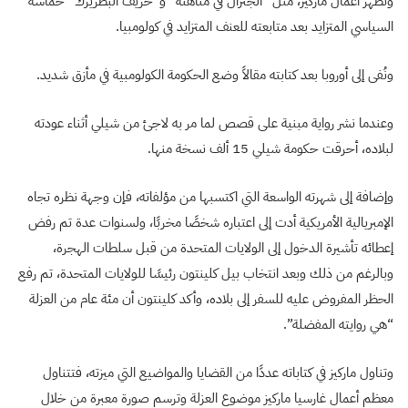
وتُظهر أعمال ماركيز، مثل “الجنرال في متاهته” و”خريف البطريرك” حماسه
السياسي المتزايد بعد متابعته للعنف المتزايد في كولومبيا.
ونُفى إلى أوروبا بعد كتابته مقالاً وضع الحكومة الكولومبية في مأزق شديد.
وعندما نشر رواية مبنية على قصص لما مر به لاجئ من شيلي أثناء عودته
لبلاده، أحرقت حكومة شيلي 15 ألف نسخة منها.
وإضافة إلى شهرته الواسعة التي اكتسبها من مؤلفاته، فإن وجهة نظره تجاه
الإمبريالية الأمريكية أدت إلى اعتباره شخصًا مخربًا، ولسنوات عدة تم رفض
إعطائه تأشيرة الدخول إلى الولايات المتحدة من قبل سلطات الهجرة،
وبالرغم من ذلك وبعد انتخاب بيل كلينتون رئيسًا للولايات المتحدة، تم رفع
الحظر المفروض عليه للسفر إلى بلاده، وأكد كلينتون أن مئة عام من العزلة
“هي روايته المفضلة”.
وتناول ماركيز في كتاباته عددًا من القضايا والمواضيع التي ميزته، فتتناول
معظم أعمال غارسيا ماركيز موضوع العزلة وترسم صورة معبرة من خلال