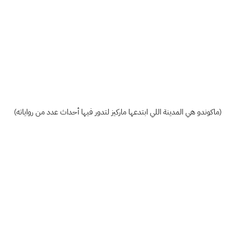
(ماكوندو هي المدينة اللي ابتدعها ماركيز لتدور فيها أحداث عدد من رواياته)