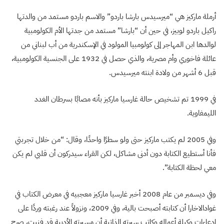
أرملة ماركيز هي “ميرسيدس بارشا باردو” والاسم باردو مستمد من والدتها
راكيل باردو لوبيز، في حين أن “بارشا” مستمد من جدتها الأم الكولومبية
لوالدها ابن المهاجر إلى كولومبيا المولود في الإسكندرية من أب لبناني من
عائلة فاخوري وأم مصرية، والذي حصل في 1932 على الجنسية الكولومبية،
قبل 6 أشهر من ولادة ابنته ميرسيدس.
في 1999 تم تشخيص حالة غارسيا ماركيز بأنه مصابًا بسرطان الغدد
الليمفاوية.
وفي 2005 لم يكتب ماركيز حتى ولو سطرًا واحدًا، وقال: “من خلال تجربتي
فأنا أستطيع الكتابة دون أدنى مشاكل، لكن القراء سيدركون أن قلبي لم يكن
معي لحظة الكتابة”.
وفي ديسمبر من عام 2008 أخبر غارسيا ماركيز معجبيه في معرض الكتاب في
غوادالاخارا أن كتابته أصبحت بالية، وفي 2009، ونزولاً عند رغبته وردًا على
إدعاءات وكيلة أعماله وكاتب سيرته الذاتية أن مسيرته الأدبية قد فنيت، صرح