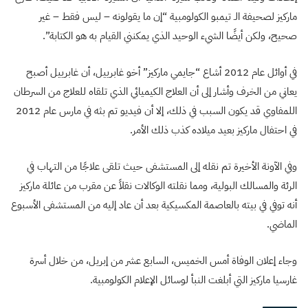
ماركيز لصحيفة الـ تيمبو الكولومبية “إن ما يقولونه – ليس فقط – غير
صحيح، ولكن أيضًا الشيء الوحيد الذي يمكنني القيام به هو الكتابة”.
في أوائل عام 2012 أشاع “جايمي ماركيز” أخو غابرييل، أن غابرييل أصبح
يعاني من الخرف وأشار إلى أن العلاج الكيميائي الذي تلقاه للعلاج من السرطان
اللمفاوي قد يكون السبب في ذلك، إلا أن فيديو تم بثه في مارس عام 2012
في احتفال ماركيز بعيد ميلاده كذب ذلك الأمر.
وفي الآونة الأخيرة تم نقله إلى المستشفى حيث تلقى علاجًا من التهاب في
الرئة والمسالك البولية، ومما نقلته الوكالات نقلاً عن مقرب من عائلة ماركيز
أنه توفي في بيته بالعاصمة المكسيكية بعد أن عاد إليه من المستشفى الأسبوع
الماضي.
وجاء إعلان الوفاة أمس الخميس، السابع عشر من إبريل، من خلال أسرة
غارسيا ماركيز التي أبلغت النبأ لوسائل الإعلام الكولومبية.