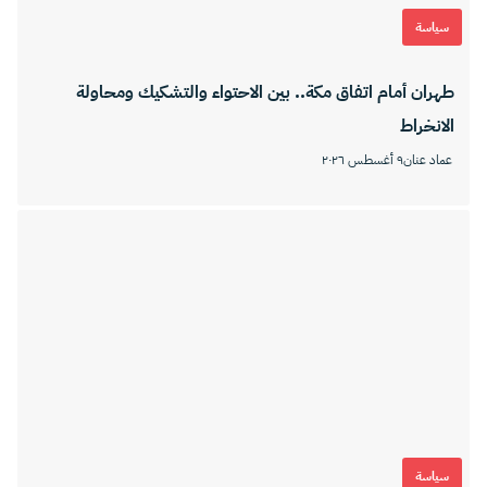
سياسة
طهران أمام اتفاق مكة.. بين الاحتواء والتشكيك ومحاولة
الانخراط
عماد عنان
٩ أغسطس ٢٠٢٦
سياسة