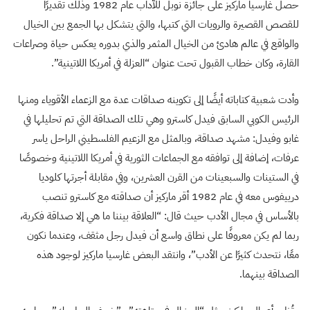
حصل غارسيا ماركيز على جائزة نوبل للآداب عام 1982 وذلك تقديرًا
للقصص القصيرة والرويات التي كتبها، والتي يتشكل بها الجمع بين الخيال
والواقع في عالم هادئ من الخيال المثمر والذي بدوره يعكس حياة وصراعات
القارة، وكان خطاب القبول تحت عنوان “العزلة في أمريكا اللاتينية”.
وأدت شعبية كتاباته أيضًا إلى تكوينه صداقات عدة مع الزعماء الأقوياء ومنها
الرئيس الكوبي السابق فيدل كاسترو وهي تلك الصداقة التي تم تحليلها في
غابو وفيدل: مشهد صداقة، وبالمثل مع الزعيم الفلسطيني الراحل ياسر
عرفات، إضافة إلى توافقه مع الجماعات الثورية في أمريكا اللاتينية وخصوصًا
في الستينات والسبعينات من القرن العشرين، وفي مقابلة أجرتها كلوديا
درييفوس معه في عام 1982 أقر ماركيز أن صداقته مع كاسترو تنصب
بالأساس في مجال الأدب حيث قال: “العلاقة بيننا ما هي إلا صداقة فكرية،
ربما لم يكن معروفًا على نطاق واسع أن فيدل رجل مثقف، وعندما نكون
معًا، نتحدث كثيرًا عن الأدب”، وانتقد البعض غارسيا ماركيز لوجود هذه
الصداقة بينهما.