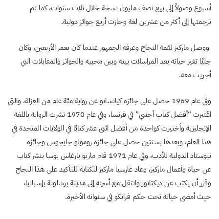
أسبوع وصولاً إلى بيع نصف مليون نسخة خلال ثلاث سنوات، كما تم
ترجمتها إلى أكثر من عشرين لغة وحازت أربع جوائز دولية.
ووصل ماركيز لقمة النجاح وعرفه الجمهور عندما كان بعمر الأربعين، وكان
جليًا تغير حياته بعد المراسلات بينه وبين محبيه والجوائز والمقابلات التي
أجريت معه.
وفي عام 1969 حصل على جائزة كيانشانو عن رواية مئة عام من العزلة، والتي
اعُتبرت “أفضل كتاب أجنبي” في فرنسا، وفي عام 1970 نشرت الرواية باللغة
الإنجليزية واُختيرت كواحدة من أفضل اثنى عشر كتابًا في الولايات المتحدة في
هذا العام، وبعدها بسنتين حصل على جائزة رومولو جايجوس وجائزة
نيوستاد الدولية للأدب، وفي عام 1971 قام ماريو بارغاس يوسا بنشر كتاب
عن حياة وأعمال ماركيز، وعاد غارسيا ماركيز للكتابة للتأكيد على هذا النجاح
وقرر أن يكتب عن ديكتاتور وانتقل مع أسرته إلى مدينة برشلونة بإسبانيا،
حيث أمضى حياته تحت حكم فرانكو في سنواته الأخيرة.