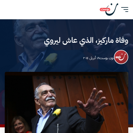
وفاة ماركيز، الذي عاش ليروي
نون بوست
١٨ أبريل ٢٠١٤