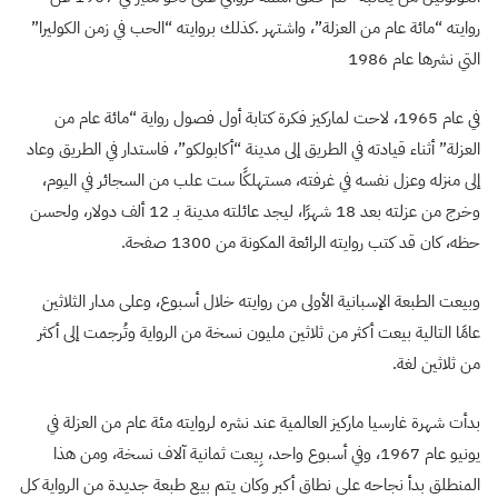
روايته “مائة عام من العزلة”، واشتهر .كذلك بروايته “الحب في زمن الكوليرا”
التي نشرها عام 1986
في عام 1965، لاحت لماركيز فكرة كتابة أول فصول رواية “مائة عام من
العزلة” أثناء قيادته في الطريق إلى مدينة “أكابولكو”، فاستدار في الطريق وعاد
إلى منزله وعزل نفسه في غرفته، مستهلكًا ست علب من السجائر في اليوم،
وخرج من عزلته بعد 18 شهرًا، ليجد عائلته مدينة بـ 12 ألف دولار، ولحسن
حظه، كان قد كتب روايته الرائعة المكونة من 1300 صفحة.
وبيعت الطبعة الإسبانية الأولى من روايته خلال أسبوع، وعلى مدار الثلاثين
عامًا التالية بيعت أكثر من ثلاثين مليون نسخة من الرواية وتُرجمت إلى أكثر
من ثلاثين لغة.
بدأت شهرة غارسيا ماركيز العالمية عند نشره لروايته مئة عام من العزلة في
يونيو عام 1967، وفي أسبوع واحد، بِيعت ثمانية آلاف نسخة، ومن هذا
المنطلق بدأ نجاحه على نطاق أكبر وكان يتم بيع طبعة جديدة من الرواية كل