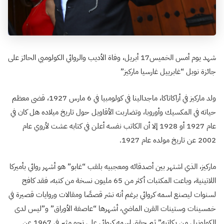
شهد يوم أمس الخميس17 أبريل، وفاة الأديب والروائي الكولومبي الحائز على
جائزة نوبل “غابرييل غارسيا ماركيز”
ولد ماركيز في أراكاتاكا، ماجدالينا في كولومبيا في 6 مارس 1927، قضى معظم
حياته في المكسيك وأوروبا، وتضاربت الأقاويل حول تاريخ ميلاده هل كان في
عام 1927 أو 1928 إلا أن الكاتب نفسه أعلن في كتابه عشت لأروي عام
2002 عن تاريخ مولده عام 1927.
ماركيز، الذي اشتهر بين أصدقائه ومعجبيه بلقب “غابو” هو أشهر روائي بأميركا
اللاتينية، وباعت المكتبات أكثر من 65 مليون نسخة من كتبه، فقد كافح
لسنوات ليصنع اسمه كروائي برغم أنه نشر قصصًا ومقالات وروايات قصيرة في
خمسينات وستينات القرن الماضي، أشهرها “عاصفة الأوراق” و”ليس لدى
الكولونيل من يكاتبه” ثم حقق اسمه كروائي على نحو مثير في 1967 عن