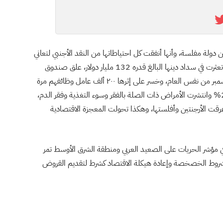
أرجنتين دولة مفلسة، وأنها أنفقت كل احتياطاتها من النقد الأجنبي لتعاني
من أكبر عملية إفلاس مرت بها أي دولة في التاريخ بعد أن تعثرت في سداد دينها البالغ قدره 132 مليار دولار، علق صندوق
النقد الدولي دفعته التي كان من المفترض تسليمها في ديسمبر من نفس العام، وخسر على إثرها ٢٠٠ ألف عامل وظائفهم مرة
واحدة خلال ثلاثة شهور، وانخفض الإنتاج الصناعي إلى 20% وانتشرت الأمراض ذات الصلة بالفقر وسوء التغذية وفقر الدم،
خطاءه أغرقت الأرجنتين وأفلستها، وهكذا تحولت المعجزة الاقتصادية
 مؤشر الحريات على الصعيد العربي ومنطقة الشرق الأوسط تمر
روط الخصخصة وإعادة هيكلة الاقتصاد كشرط لتقديم القروض