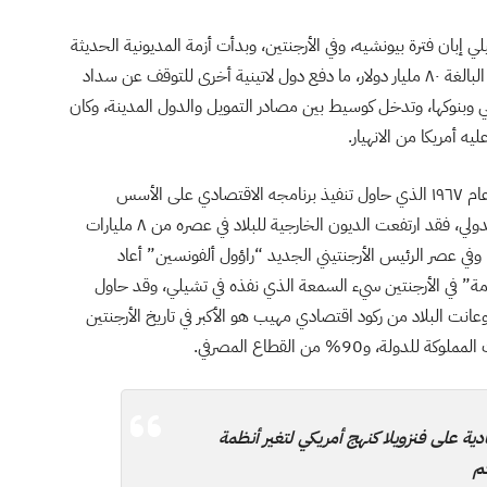
إبان فترة بيونشيه، وفي الأرجنتين، وبدأت أزمة المديونية الحديثة
بعد إعلان المكسيك عام ١٩٨٢ التوقف عن تسديد ديونها البالغة ٨٠ مليار دولار، ما دفع دول لاتينية أخرى للتوقف عن سداد
وبنوكها، وتدخل كوسيط بين مصادر التمويل والدول المدينة، وكان
ه أمريكا من الانهيار.
ومن الضروري العودة للأرجنتين في عهد “خورخي فيديلا” عام ١٩٦٧ الذي حاول تنفيذ برنامجه الاقتصادي على الأسس
الليبرالية، معتقدًا أنه سيتمكن من خداع صندوق النقد الدولي، فقد ارتفعت الديون الخارجية للبلاد في عصره من ٨ مليارات
الة فيديلا، وفي عصر الرئيس الأرجنتيني الجديد “راؤول ألفونسين” أعاد
ة” في الأرجنتين سيء السمعة الذي نفذه في تشيلي، وقد حاول
نت البلاد من ركود اقتصادي مهيب هو الأكبر في تاريخ الأرجنتين
للدولة، و90% من القطاع المصرفي.
ية على فنزويلا كنهج أمريكي لتغير أنظمة
م