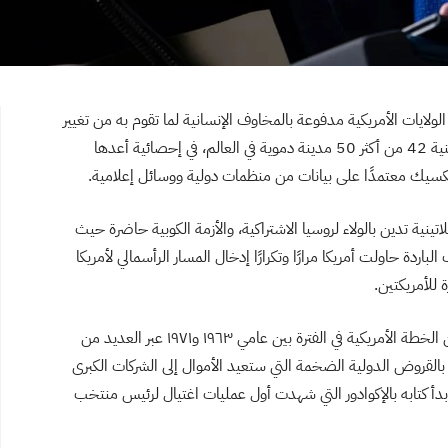
لايات الأمريكية مدفوعة بالمخاوف الإنسانية لما تقوم به من تغيير
للأنظمة الاشتراكية؟ في الوقت الذي تضم فيه أمريكا اللاتينية 42 من أكثر 50 مدينة دموية في العالم، في إحصائية أعدها
مكسيك معتمدًا على بيانات من منظمات دولية ووسائل إعلامية.
لاتينية تدين بالولاء لروسيا الاشتراكية، والأزمة الكوبية حاضرة حيث
لباردة حاولت أمريكا مرارًا وتكرارًا إدخال المسار الرأسمالي لأمريكا
 للأمريكتين.
جزءًا من الخطة الأمريكية في الفترة بين عامي ١٩٦٣ و١٩٧١ عبر العديد من
ة بالقروض الدولية الضخمة التي ستعيد الأموال إلى الشركات الكبرى
بدأ كتابه بالإكوادور التي شهدت أول عمليات اغتيال لرئيس منتخب