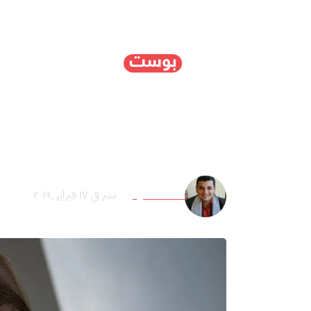
الرئيسية
سياسة
ا
أمريكا وإعادة هندسة الأن
معاذ العامودي
نشر في ١٧ فبراير ,٢٠١٩