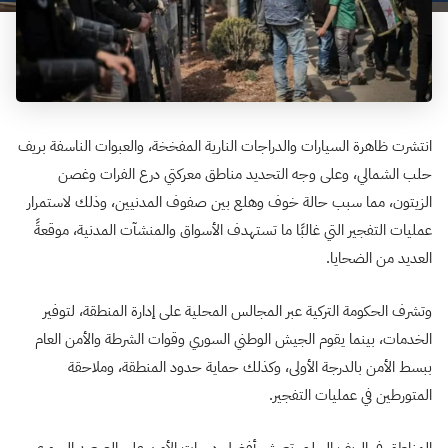
انتشرت ظاهرة السيارات والدراجات النارية المفخخة، والعبوات الناسفة بريف
حلب الشمالي، وعلى وجه التحديد مناطق معركتي درع الفرات وغصن
الزيتون، مما سبب حالة خوف وهلع بين صفوف المدنيين، وذلك لاستمرار
عمليات التفجير التي غالبًا ما تستهدف الأسواق والمنشآت المدنية، موقعةً
العديد من الضحايا.
وتشرف الحكومة التركية عبر المجالس المحلية على إدارة المنطقة، لتوفير
الخدمات، بينما يقوم الجيش الوطني السوري وقوات الشرطة والأمن العام
ببسط الأمن بالدرجة الأولى، وكذلك حماية حدود المنطقة، وملاحقة
المتورطين في عمليات التفجير.
المناطق في الريف الحلبي تعيش أفضل درجات الأمن على الصعيد السوري،