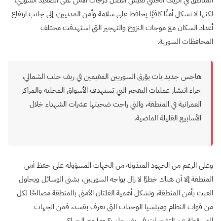
لكنها لا تشكل أمنًا كافيًا يحافظ على سلامة وأمن المدنيين، إلى جانب ارتفاع
أعداد السكان مع موجات النزوح والتهجير التي استهدفت مختلف
المحافظات السورية.
هاجس جديد بات يؤرق السوريين المقيمين في ريف حلب الشمالي،
جراء انتشار عمليات التفجير التي تستهدف الأسواق المحلية والمراكز
العمرانية في المنطقة، والتي راحت ضحيتها عشرات الشهداء خلال
الأسابيع القليلة الماضية.
وعلى الرغم من الجهود المبذولة من الجهات المسؤولة على حفظ أمن
المنطقة إلا أن هناك خطرًا لا زال يواجه السوريين، بشتى الوسائل ويحاول
العبث بأمن المنطقة، وتشكل أهمية الفلتان الأمني بالمنطقة مصالحًا لكل
من قوات النظام وميلشيا الوحدات التي تعرف بقسد، فمن الجهات
المسؤولة عن التفجيرات في ريف حلب؟ وما مصالحها؟