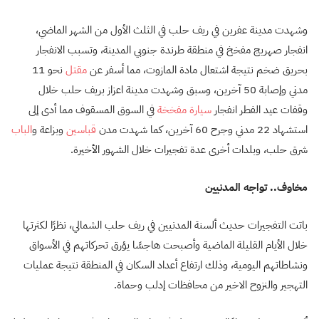
وشهدت مدينة عفرين في ريف حلب في الثلث الأول من الشهر الماضي،
انفجار صهريج مفخخ في منطقة طرندة جنوبي المدينة، وتسبب الانفجار
بحريق ضخم نتيجة اشتعال مادة المازوت، مما أسفر عن
مقتل
نحو 11
مدني وإصابة 50 آخرين، وسبق وشهدت مدينة اعزاز بريف حلب خلال
وقفات عيد الفطر انفجار
سيارة مفخخة
في السوق المسقوف مما أدى إلى
استشهاد 22 مدني وجرح 60 آخرين، كما شهدت مدن
قباسين
وبزاعة و
الباب
شرق حلب، وبلدات أخرى عدة تفجيرات خلال الشهور الأخيرة.
مخاوف.. تواجه المدنيين
باتت التفجيرات حديث ألسنة المدنيين في ريف حلب الشمالي، نظرًا لكثرتها
خلال الأيام القليلة الماضية وأصبحت هاجسًا يؤرق تحركاتهم في الأسواق
ونشاطاتهم اليومية، وذلك ارتفاع أعداد السكان في المنطقة نتيجة عمليات
التهجير والنزوح الاخير من محافظات إدلب وحماة.