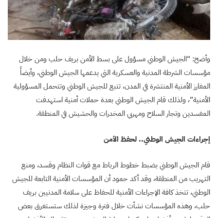
وأضح: “الجيش الوطني مسؤول على بسط الأمن بريف حلب ومن خلال
مؤسسات الشرطة المدنية والعسكرية التي يدعمها الجيش الوطني، وأيضاً
المفارز الأمنية المنتشرة في المدن، تتبع للجيش الوطني وتتحمل المسؤولية
الأمنية”، ولذلك قام الجيش الوطني بعدة حملات أمنية استهدفت
المفسدين وتجار السلاح ومهربي المخدرات والحشيش في المنطقة.
إجراءات الجيش الوطني.. لحفظ الأمن
قام الجيش الوطني بضبط خطوط الرباط مع قوات النظام وقسد، ومنع
التهريب من المنطقة، وقد أكد حمود أن المؤسسات الأمنية التابعة للجيش
الوطني، تتخذ كافة الإجراءات الأمنية للحفاظ على سلامة المدنيين بريف
حلب، وهذه المؤسسات نشأت خلال فترة وجيزة لذلك ستستغرق بعض