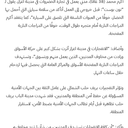
أكرم محمد (38 عامًا)، مدني يعمل في تجارة الخضروات في مدينة اعزاز، يقول لـ
“نون بوست”: قبل خروجي إلى العمل أتأكد من سلامة سيارتي التي أحمل بها
الخضار، خوفًا من العبوات الناسفة التي تلصق على السيارة”، كما يتفقد أكرم
الدراجات النارية أمام متجره طوال الوقت، خوفًا من الدراجات النارية
المفخخة.
وأضاف: “الانفجارات في مدينة اعزاز أثرت بشكل كبير على حركة الأسواق
وزادت من مخاوف المدنيين، الذين يعمل منهم ويتسوق”، وتستهدف
الدراجات النارية المفخخة الأسواق والمراكز العامة التي يحصل فيها ازدحام
خلال ساعات النهار.
وتؤثر التفجيرات بريف حلب الشمالي على عامل الثقة بين الجهات الأمنية
المسؤولة عن حفظ أمن المنطقة والمدنيين، فقد شهدت مدينة الباب بريف
حلب تظاهرة قبل أيام تطالب الجهات الأمنية بضبط الأمن، لاستقرار
المنطقة.
وأكد: “أن كافة الانفجارات تستهدف المدنيين، من شأنها تزيد مخاوفهم