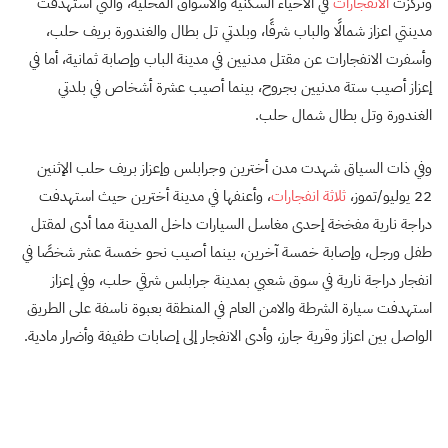
وتركزت
الانفجارات
في الأحياء السكنية والأسواق المحلية، والتي استهدفت
مدينتي اعزاز شمالًا والباب شرقًا، وبلدتي تل بطال والغندورة بريف حلب،
وأسفرت الانفجارات عن مقتل مدنيين في مدينة الباب وإصابة ثمانية، أما في
إعزاز أصيب ستة مدنيين بجروح، بينما أصيب عشرة أشخاص في بلدتي
الغندورة وتل بطال شمال حلب.
وفي ذات السياق شهدت مدن أخترين وجرابلس وإعزاز بريف حلب الإثنين
22 يوليو/تموز،
ثلاثة انفجارات
، وأعنفها في مدينة أخترين حيث استهدفت
دراجة نارية مفخخة إحدى مغاسل السيارات داخل المدينة مما أدى لمقتل
طفل ورجل، وإصابة خمسة آخرين، بينما أصيب نحو خمسة عشر شخصًا في
انفجار دراجة نارية في سوق شعبي بمدينة جرابلس شرقي حلب، وفي إعزاز
استهدفت سيارة الشرطة والامن العام في المنطقة بعبوة ناسفة على الطريق
الواصل بين اعزاز وقرية جارز، وأدى الانفجار إلى إصابات طفيفة وأضرار مادية.