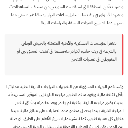
وتضرب بأمن المنطقة التي استقطبت السوريين من مختلف المحافظات”،
وتشهد الأسواق في ريف حلب خلال ساعات النهار ازدحامًا غير طبيعي مما
يسهل عمليات زرع العبوات الناسفة والدراجات النارية.
تفتقر المؤسسات العسكرية والأمنية المتمثلة بالجيش الوطني
والشرطة في ريف حلب، لكوادر متخصصة في كشف المسؤولين أو
المتورطين في عمليات التفجير
وتستخدم الجهات المسؤولة عن التفجيرات الدراجات النارية لتنفيذ عملياتها
بأقل تكلفة مالية ويقود منفذ التفجير دراجته النارية إلى الموقع المستهدف،
بحيث يضع دراجته النارية، بخفية ثم يغادر وبعد مغادرته بدقائق تنفجر
الدراجة النارية، بينما يحصل منفذو هذه العمليات على مبالغ مالية جيدة
مقابل كل عملية تفجير، كما تنتشر عمليات زرع الألغام على الطرق الواصلة
بين المدن وكذلك زرع العبوات اللاصقة على سيارات الجهة المستهدفة.