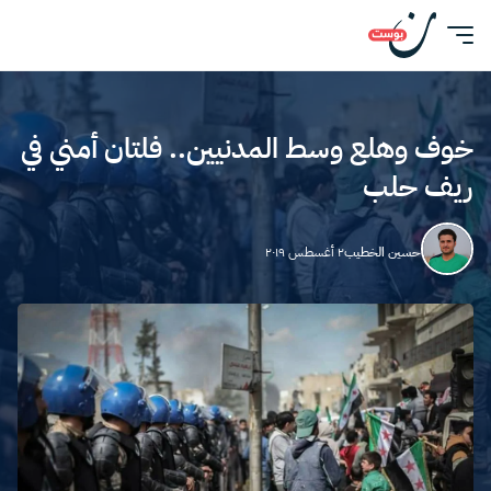
خوف وهلع وسط المدنيين.. فلتان أمني في
ريف حلب
حسين الخطيب
٢ أغسطس ٢٠١٩