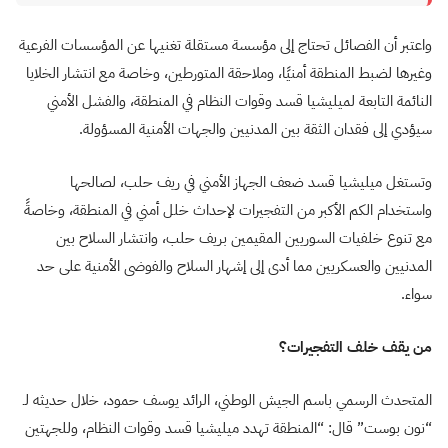
واعتبر أن الفصائل تحتاج إلى مؤسسة مستقلة تغنيها عن المؤسسات الفرعية
وغيرها لضبط المنطقة أمنيًا، وملاحقة المتورطين، وخاصة مع انتشار الخلايا
النائمة التابعة لميليشيا قسد وقوات النظام في المنطقة، والفشل الأمني
سيؤدي إلى فقدان الثقة بين المدنيين والجهات الأمنية المسؤولة.
وتستغل ميليشيا قسد ضعف الجهاز الأمني في ريف حلب، لصالحها
واستخدام الكم الأكبر من التفجيرات لإحداث خلل أمني في المنطقة، وخاصةً
مع تنوع خلفيات السوريين المقيمين بريف حلب، وانتشار السلاح بين
المدنيين والعسكريين مما أدى إلى إشهار السلاح والفوضى الأمنية على حد
سواء.
من يقف خلف التفجيرات؟
المتحدث الرسمي باسم الجيش الوطني، الرائد يوسف حمود، خلال حديثه لـ
“نون بوست” قال: “المنطقة تهدد ميليشيا قسد وقوات النظام، وللجهتين