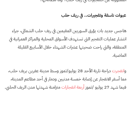
عبوات ناسفة وتفجيرات.. في ريف حلب
هاجس جديد بات يؤرق السوريين المقيمين في ريف حلب الشمالي، جراء
انتشار عمليات التفجير التي تستهدف الأسواق المحلية والمراكز العمرانية في
المنطقة، والتي راحت ضحيتها عشرات الشهداء خلال الأسابيع القليلة
الماضية.
و
انفجرت
دراجة نارية الأحد 28 يوليو/تموز وسط مدينة عفرين بريف حلب،
مما أسفر الانفجار عن إصابة خمسة مدنيين ودمار في أحد مطاعم المدينة،
فيما شهد 27 يوليو /تموز
أربعة انفجارات
متزامنة شهدتها مدن الريف الحلبي.