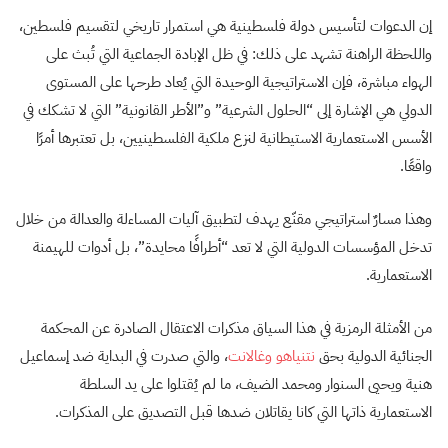
إن الدعوات لتأسيس دولة فلسطينية هي استمرار تاريخي لتقسيم فلسطين،
واللحظة الراهنة تشهد على ذلك: في ظل الإبادة الجماعية التي تُبث على
الهواء مباشرة، فإن الاستراتيجية الوحيدة التي يُعاد طرحها على المستوى
الدولي هي الإشارة إلى “الحلول الشرعية” و”الأطر القانونية” التي لا تشكك في
الأسس الاستعمارية الاستيطانية لنزع ملكية الفلسطينيين، بل تعتبرها أمرًا
واقعًا.
وهذا مسارٌ استراتيجي مقنّع يهدف لتطبيق آليات المساءلة والعدالة من خلال
تدخل المؤسسات الدولية التي لا تعد “أطرافًا محايدة”، بل أدوات للهيمنة
الاستعمارية.
من الأمثلة الرمزية في هذا السياق مذكرات الاعتقال الصادرة عن المحكمة
الجنائية الدولية بحق
نتنياهو وغالانت
، والتي صدرت في البداية ضد إسماعيل
هنية ويحيى السنوار ومحمد الضيف، ما لم يُقتلوا على يد السلطة
الاستعمارية ذاتها التي كانا يقاتلان ضدها قبل التصديق على المذكرات.