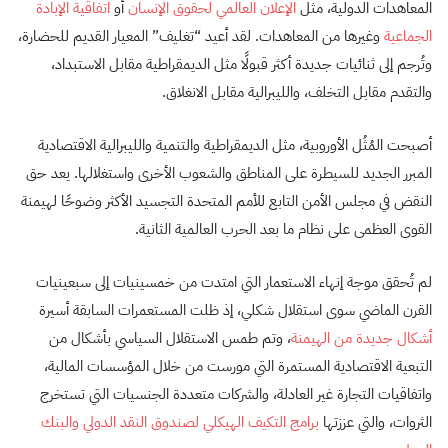
المعاهدات الدولية، مثل
الإعلان العالمي لحقوق الإنسان
أو
اتفاقية الإبادة
الجماعية
وغيرها من المعاهدات. لقد أعيد “تغليف” المعيار القديم للحضارة،
وتُرجم إلى ثنائيات جديدة أكثر قبولًا مثل الديمقراطية مقابل الاستبداد،
والتقدم مقابل التخلف، والليبرالية مقابل الانغلاق.
أصبحت المُثُل الأوروبية، مثل الديمقراطية والتنمية والليبرالية الاقتصادية
المبرر الجديد للسيطرة على المناطق والشعوب الأخرى واستغلالها. يعد حق
النقض في مجلس الأمن التابع للأمم المتحدة التجسيد الأكثر وضوحًا لهيمنة
القوى العظمى على نظام ما بعد الحرب العالمية الثانية.
لم تُحقق موجة إنهاء الاستعمار التي امتدت من خمسينيات إلى سبعينيات
القرن الماضي سوى استقلال شكلي، إذ ظلت المستعمرات السابقة أسيرة
أشكال جديدة من الهيمنة
، وتم طمس الاستقلال السياسي بأشكال من
التبعية الاقتصادية المستمرة التي مورست من خلال المؤسسات المالية،
واتفاقيات التجارة غير العادلة، والشركات متعددة الجنسيات التي تستخرج
الثروات، والتي عززتها
برامج التكيف الهيكلي لصندوق النقد الدولي والبنك