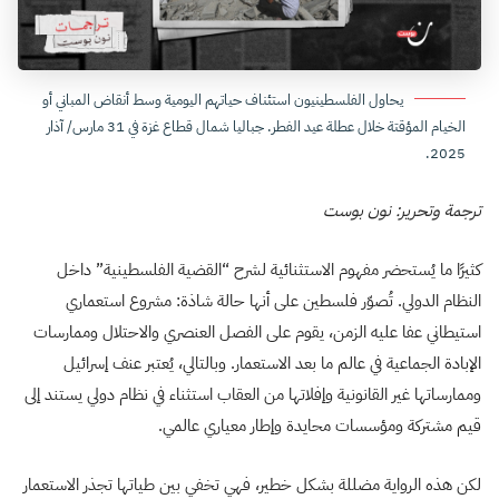
يحاول الفلسطينيون استئناف حياتهم اليومية وسط أنقاض المباني أو
الخيام المؤقتة خلال عطلة عيد الفطر. جباليا شمال قطاع غزة في 31 مارس/ آذار
2025.
ترجمة وتحرير: نون بوست
كثيرًا ما يُستحضر مفهوم الاستثنائية لشرح “القضية الفلسطينية” داخل
النظام الدولي. تُصوّر فلسطين على أنها حالة شاذة: مشروع استعماري
استيطاني عفا عليه الزمن، يقوم على الفصل العنصري والاحتلال وممارسات
الإبادة الجماعية في عالم ما بعد الاستعمار. وبالتالي، يُعتبر عنف إسرائيل
وممارساتها غير القانونية وإفلاتها من العقاب استثناء في نظام دولي يستند إلى
قيم مشتركة ومؤسسات محايدة وإطار معياري عالمي.
لكن هذه الرواية مضللة بشكل خطير، فهي تخفي بين طياتها تجذر الاستعمار