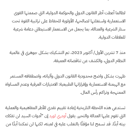
لطالما أعطت أطر القانون الدولي والحوكمة الدولية، التي صممتها القوى
الاستعمارية واستغلتها لصالحها، الأولوية للحفاظ على تراتبية القوة تحت
ستار الشرعية والعدالة، بما يجعل من الاستعمار الاستيطاني دعامة شرعية
للعلاقات الدولية.
منذ 7 تشرين الأول/ أكتوبر 2023، تم التشكيك بشكل جوهري في عالمية
النظام الدولي، والكشف عن تناقضاته العميقة.
ظهرت بشكل واضح محدودية القانون الدولي وآلياته، واصطفافه المستمر
مع الهيمنة الاستعمارية وإفرازاتها الطبيعية: الامتيازات العرقية وعدم المساواة
الممنهجة وتراكم رأس المال.
تستدعي هذه اللحظة التاريخية إعادة تقييم نقدي للأطر المفاهيمية والعملية
التي تقوم عليها العدالة والتحرر. يقول
أودري لورد
إن “أدوات السيد لن تفكك
بيته أبدًا. قد تسمح لنا مؤقتًا بالتغلب عليه في لعبته، لكنها لن تمكننا أبدًا من