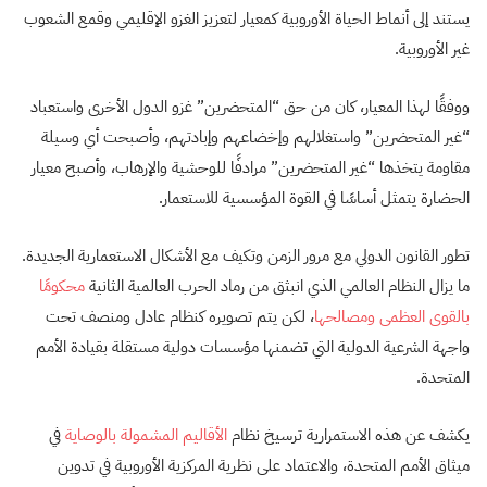
يستند إلى أنماط الحياة الأوروبية كمعيار لتعزيز الغزو الإقليمي وقمع الشعوب
غير الأوروبية.
ووفقًا لهذا المعيار، كان من حق “المتحضرين” غزو الدول الأخرى واستعباد
“غير المتحضرين” واستغلالهم وإخضاعهم وإبادتهم، وأصبحت أي وسيلة
مقاومة يتخذها “غير المتحضرين” مرادفًا للوحشية والإرهاب، وأصبح معيار
الحضارة يتمثل أساسًا في القوة المؤسسية للاستعمار.
تطور القانون الدولي مع مرور الزمن وتكيف مع الأشكال الاستعمارية الجديدة.
ما يزال النظام العالمي الذي انبثق من رماد الحرب العالمية الثانية
محكومًا
بالقوى العظمى ومصالحها
، لكن يتم تصويره كنظام عادل ومنصف تحت
واجهة الشرعية الدولية التي تضمنها مؤسسات دولية مستقلة بقيادة الأمم
المتحدة.
يكشف عن هذه الاستمرارية ترسيخ نظام
الأقاليم المشمولة بالوصاية
في
ميثاق الأمم المتحدة، والاعتماد على نظرية المركزية الأوروبية في تدوين