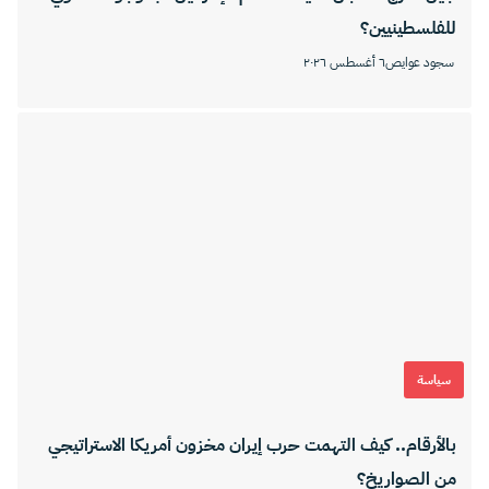
للفلسطينيين؟
سجود عوايص
٦ أغسطس ٢٠٢٦
سياسة
بالأرقام.. كيف التهمت حرب إيران مخزون أمريكا الاستراتيجي
من الصواريخ؟