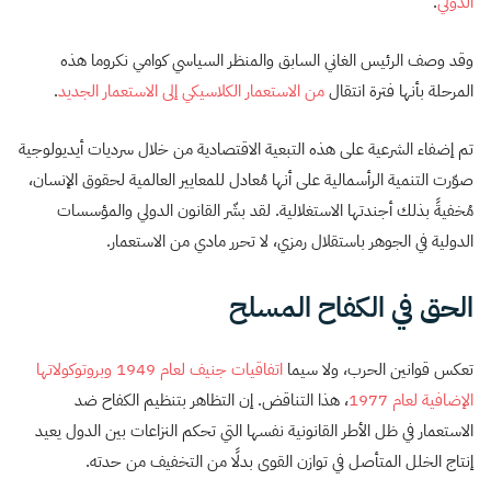
الدولي
.
وقد وصف الرئيس الغاني السابق والمنظر السياسي كوامي نكروما هذه
المرحلة بأنها فترة انتقال
من الاستعمار الكلاسيكي إلى الاستعمار الجديد
.
تم إضفاء الشرعية على هذه التبعية الاقتصادية من خلال سرديات أيديولوجية
صوّرت التنمية الرأسمالية على أنها مُعادل للمعايير العالمية لحقوق الإنسان،
مُخفيةً بذلك أجندتها الاستغلالية. لقد بشّر القانون الدولي والمؤسسات
الدولية في الجوهر باستقلال رمزي، لا تحرر مادي من الاستعمار.
الحق في الكفاح المسلح
تعكس قوانين الحرب، ولا سيما
اتفاقيات جنيف لعام 1949 وبروتوكولاتها
الإضافية لعام 1977
، هذا التناقض. إن التظاهر بتنظيم الكفاح ضد
الاستعمار في ظل الأطر القانونية نفسها التي تحكم النزاعات بين الدول يعيد
إنتاج الخلل المتأصل في توازن القوى بدلًا من التخفيف من حدته.