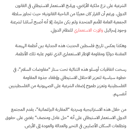
الشرعية على نزع ملكية الأراضي، ورسَّخ الاستعمار الاستيطاني في القانون
الدولي. ورغم أن القرار كان معيبًا من الناحية القانونية؛ حيث تجاوز سلطة
الجمعية العامة للأمم المتحدة ولم يكن ملزما، إلا أنه أصبح أساسًا لشرعنة
وجود إسرائيل
والإرث
الاستعماري
للنظام الدولي.
وهكذا يعكس تاريخ فلسطين الحديث هذه الجدلية بين أنظمة الهيمنة
المقننة دوليًا ومقاومة الإطار الاستعماري الذي تقوم عليه تلك الأنظمة.
رسخت اتفاقيات أوسلو هذه الثنائية تحت ستار “مفاوضات السلام”، في
خطوة سياسية لتعزيز الاحتلال الاستيطاني وإطفاء جذوة المقاومة
الفلسطينية وتعزيز طموح إضفاء الشرعية على الصهيونية من الفلسطينيين
أنفسهم.
من خلال هذه الاستراتيجية وسردية “المقاربة البراغماتية”، يقدم المجتمع
الدولي الاستعمار الاستيطاني على أنه “حل عادل ومنصف” يقضي على حقوق
وتطلعات السكان الأصليين في التحرر والعدالة والعودة إلى الأرض.