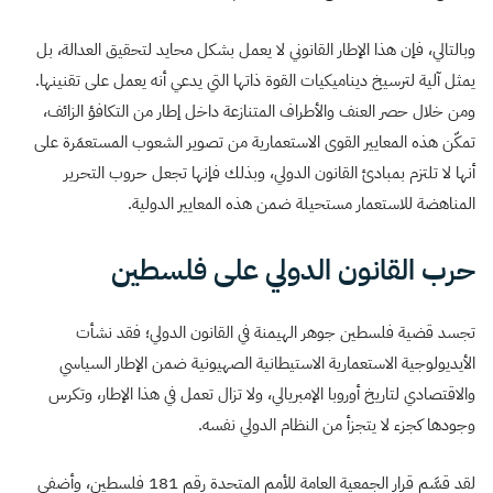
وبالتالي، فإن هذا الإطار القانوني لا يعمل بشكل محايد لتحقيق العدالة، بل
يمثل آلية لترسيخ ديناميكيات القوة ذاتها التي يدعي أنه يعمل على تقنينها.
ومن خلال حصر العنف والأطراف المتنازعة داخل إطار من التكافؤ الزائف،
تمكّن هذه المعايير القوى الاستعمارية من تصوير الشعوب المستعمَرة على
أنها لا تلتزم بمبادئ القانون الدولي، وبذلك فإنها تجعل حروب التحرير
المناهضة للاستعمار مستحيلة ضمن هذه المعايير الدولية.
حرب القانون الدولي على فلسطين
تجسد قضية فلسطين جوهر الهيمنة في القانون الدولي؛ فقد نشأت
الأيديولوجية الاستعمارية الاستيطانية الصهيونية ضمن الإطار السياسي
والاقتصادي لتاريخ أوروبا الإمبريالي، ولا تزال تعمل في هذا الإطار، وتكرس
وجودها كجزء لا يتجزأ من النظام الدولي نفسه.
لقد قسَّم قرار الجمعية العامة للأمم المتحدة رقم 181 فلسطين، وأضفى