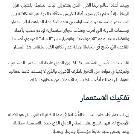
وبينما أشاد العالم بهذا القرار -الذي يفتقر إلى آليات التنفيذ- باعتباره قرارا
تاريخيًا، إلا أنه لم يكن سوى أداة لتكريس علاقات القوة غير المتكافئة بين
المستعمَر والمستعمِر، والمساواة بين قادة المقاومة المناهضة للاستعمار،
وسلطات الدولة التي أمرت ونفذت مجازر استعمارية لإبادة شعب بأكمله
والقضاء عليه. هذه “الازدواجية”، والإصرار على “الحياد” المزعوم، أصبحا
القاعدة التي تكبح أي محاولة لإدانة عدم تكافؤ القوة وإيقاف هذا المسار.
لقد حيّدت الأسس الاستعمارية للقانون الدولي علاقة المستعمَر بالمستعمِر،
وأغرقتها في دوامة من التحيز للطرف الأقوى، والذي لا يُمسك فقط بمقاليد
القوة، بل يمتلك أيضًا سلطة سرد الأحداث من منظوره الخاص.
تفكيك الاستعمار
إن استعمار فلسطين ليس حالةً شاذة في هذا النظام العالمي، بل هو الإدانة
الأوضح له، فهو يفضح نفاق النظام الدولي الذي يندد بالاستعمار خطابيًا،
بينما يضفي عليه طابعًا مؤسسيًا وشرعيًا وعمليًا.