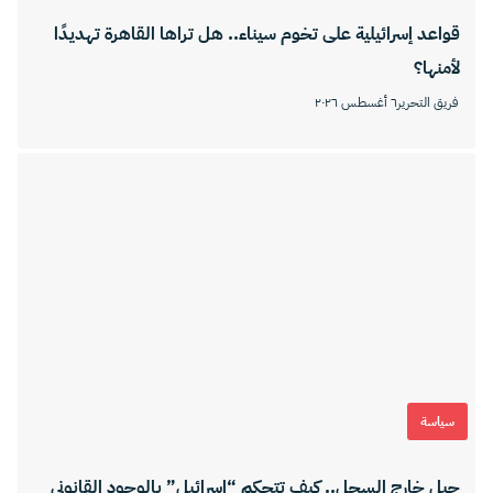
قواعد إسرائيلية على تخوم سيناء.. هل تراها القاهرة تهديدًا
لأمنها؟
فريق التحرير
٦ أغسطس ٢٠٢٦
سياسة
جيل خارج السجل.. كيف تتحكم “إسرائيل” بالوجود القانوني