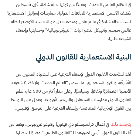
في النظام العالمي الحديث. وبعيدًا عن كونها حالة شاذة، فإن فلسطين
تكشف الأسس الاستعمارية للعلاقات الدولية. ممارسات إسرائيل الاستعمارية
ليست حالة شاذة في عالم عادل ومنصف؛ بل هو التجسيد الأوضح لنظام
عالمي مصمم ومُهيكل لدعم آليات “النيوكولونيالية” وحمايتها وإضفاء
الشرعية عليها.
البنية الاستعمارية للقانون الدولي
لقد استُحدث القانون الدولي لإضفاء الشرعية على استعباد الملايين من
الأفارقة، والغزو الاستعماري لما يسمى “العالم الجديد”، ولإخضاع شعوبه
الأصلية اقتصاديًا وثقافيًا وسياسيًا. وعلى مدار أكثر من 500 عام، نظم
القانون الدولي ممارسات الاستغلال والتهجير الأوروبية، وعمل على التوسط
بين القوى الإمبريالية المتنافسة وإضفاء الشرعية على التوسع الإقليمي.
يتجسد ذلك
في أعمال فرانسيسكو دي فيتوريا وهوغو غروتيوس، وهما من
آباء القانون الدولي. أرسى تصورهما لـ”القانون الطبيعي” معيارًا للحضارة