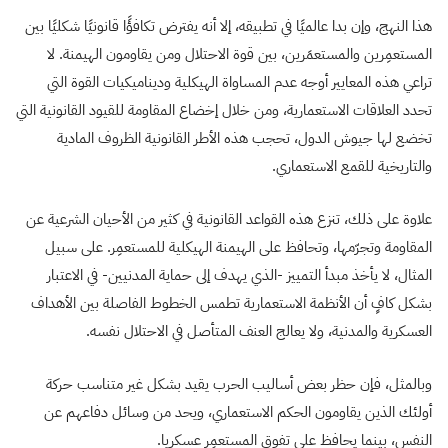
هذا النهج، وإن بدا عالميًا في تطبيقه، إلا أنه يفترض تكافؤًا قانونيًا شكليًا بين
المستعمِرين والمستعمَرين، بين قوة الاحتلال ومن يقاومون الهيمنة. لا
تراعي هذه المعايير أوجه عدم المساواة الهيكلية وديناميكيات القوة التي
تحدد العلاقات الاستعمارية، ومن خلال إخضاع المقاومة للقيود القانونية التي
تخضع لها جيوش الدول، تحجب هذه الأطر القانونية الظروف المادية
والتاريخية للقمع الاستعماري.
علاوة على ذلك، تنزع هذه القواعد القانونية في كثير من الأحيان الشرعية عن
المقاومة وتجرّمها، وتحافظ على الهيمنة الهيكلية للمستعمِر. على سبيل
المثال، لا يأخذ مبدأ التمييز -الذي يهدف إلى حماية المدنيين- في الاعتبار
بشكل كافٍ أن الأنظمة الاستعمارية تطمس الخطوط الفاصلة بين الأهداف
العسكرية والمدنية، ولا يعالج العنف المتأصل في الاحتلال نفسه.
وبالمثل، فإن حظر بعض أساليب الحرب يقيد بشكل غير متناسب حركة
أولئك الذين يقاومون الحكم الاستعماري، ويحد من وسائل دفاعهم عن
النفس، بينما يحافظ على تفوق المستعمِر عسكريا.