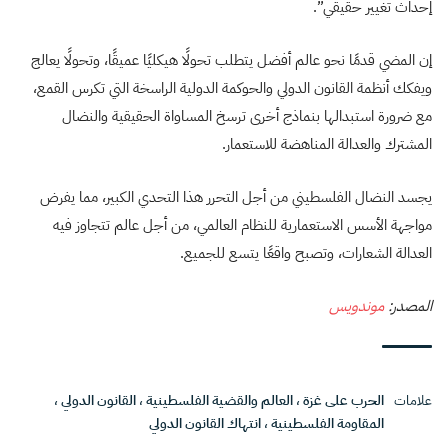
إحداث تغيير حقيقي”.
إن المضي قدمًا نحو عالم أفضل يتطلب تحولًا هيكليًا عميقًا، وتحولًا يعالج
ويفكك أنظمة القانون الدولي والحوكمة الدولية الراسخة التي تكرس القمع،
مع ضرورة استبدالها بنماذج أخرى ترسخ المساواة الحقيقية والنضال
المشترك والعدالة المناهضة للاستعمار.
يجسد النضال الفلسطيني من أجل التحرر هذا التحدي الكبير، مما يفرض
مواجهة الأسس الاستعمارية للنظام العالمي، من أجل عالم تتجاوز فيه
العدالة الشعارات، وتصبح واقعًا يتسع للجميع.
المصدر:
موندويس
علامات
الحرب على غزة
،
العالم والقضية الفلسطينية
،
القانون الدولي
،
المقاومة الفلسطينية
،
انتهاك القانون الدولي