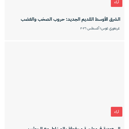
آراء
الشرق الأوسط القديم الجديد: حروب الصخب والغضب
غريغوري غوس
١ أغسطس ٢٠٢٦
آراء