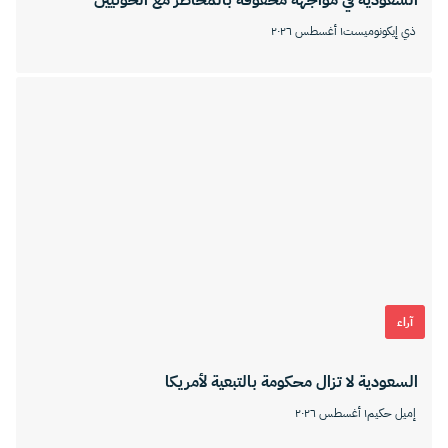
السعودية في مواجهة محفوفة بالمخاطر مع الحوثيين
ذي إيكونوميست
١ أغسطس ٢٠٢٦
آراء
السعودية لا تزال محكومة بالتبعية لأمريكا
إميل حكيم
١ أغسطس ٢٠٢٦