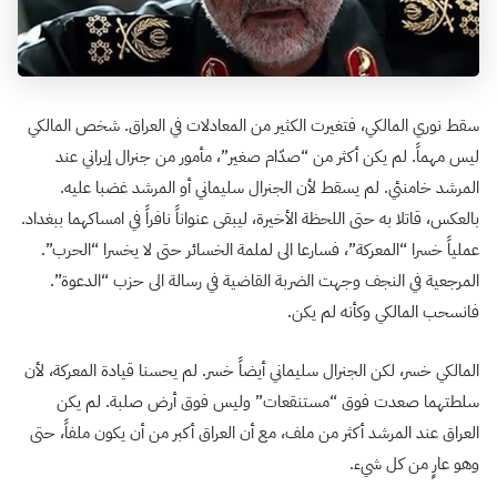
سقط نوري المالكي، فتغيرت الكثير من المعادلات في العراق. شخص المالكي
ليس مهماً. لم يكن أكثر من “صدّام صغير”، مأمور من جنرال إيراني عند
المرشد خامنئي. لم يسقط لأن الجنرال سليماني أو المرشد غضبا عليه.
بالعكس، قاتلا به حتى اللحظة الأخيرة، ليبقى عنواناً نافراً في امساكهما ببغداد.
عملياً خسرا “المعركة”، فسارعا الى لملمة الخسائر حتى لا يخسرا “الحرب”.
المرجعية في النجف وجهت الضربة القاضية في رسالة الى حزب “الدعوة”.
فانسحب المالكي وكأنه لم يكن.
المالكي خسر، لكن الجنرال سليماني أيضاً خسر. لم يحسنا قيادة المعركة، لأن
سلطتهما صعدت فوق “مستنقعات” وليس فوق أرض صلبة. لم يكن
العراق عند المرشد أكثر من ملف، مع أن العراق أكبر من أن يكون ملفاً، حتى
وهو عارٍ من كل شيء.