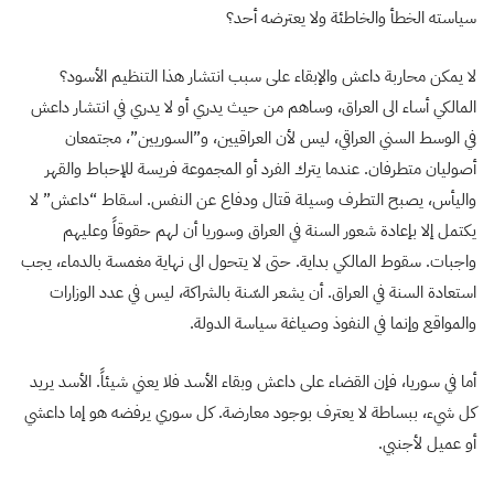
سياسته الخطأ والخاطئة ولا يعترضه أحد؟
لا يمكن محاربة داعش والإبقاء على سبب انتشار هذا التنظيم الأسود؟
المالكي أساء الى العراق، وساهم من حيث يدري أو لا يدري في انتشار داعش
في الوسط السني العراقي، ليس لأن العراقيين، و”السوريين”، مجتمعان
أصوليان متطرفان. عندما يترك الفرد أو المجموعة فريسة للإحباط والقهر
واليأس، يصبح التطرف وسيلة قتال ودفاع عن النفس. اسقاط “داعش” لا
يكتمل إلا بإعادة شعور السنة في العراق وسوريا أن لهم حقوقاً وعليهم
واجبات. سقوط المالكي بداية. حتى لا يتحول الى نهاية مغمسة بالدماء، يجب
استعادة السنة في العراق. أن يشعر السّنة بالشراكة، ليس في عدد الوزارات
والمواقع وإنما في النفوذ وصياغة سياسة الدولة.
أما في سوريا، فإن القضاء على داعش وبقاء الأسد فلا يعني شيئاً. الأسد يريد
كل شيء، ببساطة لا يعترف بوجود معارضة. كل سوري يرفضه هو إما داعشي
أو عميل لأجنبي.