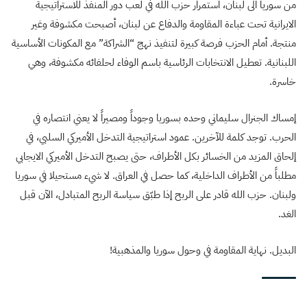
من سوريا الى لبنان، استمرار حزب الله في لعب دور المنفذ للاستراتيجية
الايرانية تحت عباءة المقاومة والدفاع عن لبنان، أصبحت مكشوفة وغير
منتجة. أمام الحزب فرصة كبيرة لتنفيذ نهج “الشراكة” مع المكونات الأساسية
اللبنانية. تعطيل الانتخابات الرئاسية باسم الوفاء لحلفائه مكشوفة، وهي
خاسرة.
إمساك الجنرال سليماني وحده بسوريا وجوداً ومصيراً لا يعني انتصاره في
الحرب. توجد كلمة للآخرين. عمود استراتيجية التدخل الأميركي السلبي، في
إلحاق المزيد من الخسائر بكل الأطراف، حتى يصبح التدخل الأميركي الايجابي
مطلباً من الأطراف الداخلية، كما حصل في العراق. لا شيء مستحيلا في سوريا
ولبنان. حزب الله قادر على الربح إذا طبّق سياسة الربح المتبادل، الآن قبل
الغد.
البديل. نهاية المقاومة في وحول سوريا والمذهبية!