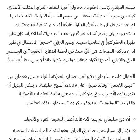
تسلم العبادي رئاسة الحكومة. محاولةً أخيرة للملمة العراق المثلث الأضلاع.
كونه من حزب “الدعوة”، يخفف من حجم الخسارة الايرانية، لكنه لا يلغيها.
لم يعد بين طهران والسنّة في العراق، علاقة أكثر من “شعرة معاوية”. لن
تستطيع طهران وضع ألسنة العراقيين تحت “عباءتها”. أما الأكراد، فإن على
طهران الحذر كثيراً في تعاملها معهم. وضع البرزاني “خنجر” الانفصال في ظهر
ايران وتركيا. التغييرات هي التي ستفرض لحظة اندفاع “الخنجر” في الجسمين
التركي والايراني. أصبح الأكراد وإعلان دولتهم خطراً قائماً وليس خطراً محتملاً.
الجنرال قاسم سليماني، دفع ثمن خسارة المعركة. اللواء حسين همداني من
“فيلق القدس” وقائد طهران عام 2009، أصبح خليفته. لا يمكن للبديل أن
يكون بقوة الأصيل، حتى ولو كان اسمه على قائمة العقوبات الأميركية
والغربية. “اليوتيوب” المعروض، في وداع سليماني، يؤكد نقطتين:
أن دور سليماني لم ينته لأنه قائد أعطى للشيعة القوة والأمجاد.
يؤشر الى مسار عمل جديد في العراق، وهو اعتماد الميليشيات الشيعية
المسلحة مثل “حركة النجباء” على غرار “حزب الله” في لبنان لملء فراغ