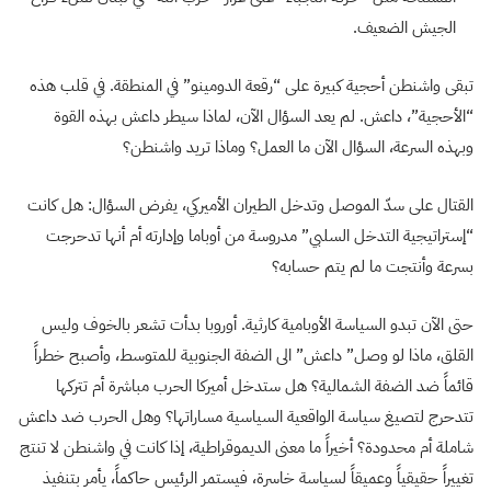
الجيش الضعيف.
تبقى واشنطن أحجية كبيرة على “رقعة الدومينو” في المنطقة. في قلب هذه
“الأحجية”، داعش. لم يعد السؤال الآن، لماذا سيطر داعش بهذه القوة
وبهذه السرعة، السؤال الآن ما العمل؟ وماذا تريد واشنطن؟
القتال على سدّ الموصل وتدخل الطيران الأميركي، يفرض السؤال: هل كانت
“إستراتيجية التدخل السلبي” مدروسة من أوباما وإدارته أم أنها تدحرجت
بسرعة وأنتجت ما لم يتم حسابه؟
حتى الآن تبدو السياسة الأوبامية كارثية. أوروبا بدأت تشعر بالخوف وليس
القلق، ماذا لو وصل” داعش” الى الضفة الجنوبية للمتوسط، وأصبح خطراً
قائماً ضد الضفة الشمالية؟ هل ستدخل أميركا الحرب مباشرة أم تتركها
تتدحرج لتصيغ سياسة الواقعية السياسية مساراتها؟ وهل الحرب ضد داعش
شاملة أم محدودة؟ أخيراً ما معنى الديموقراطية، إذا كانت في واشنطن لا تنتج
تغييراً حقيقياً وعميقاً لسياسة خاسرة، فيستمر الرئيس حاكماً، يأمر بتنفيذ