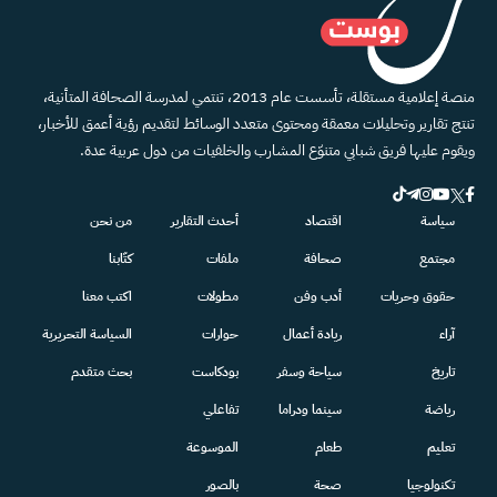
منصة إعلامية مستقلة، تأسست عام 2013، تنتمي لمدرسة الصحافة المتأنية،
تنتج تقارير وتحليلات معمقة ومحتوى متعدد الوسائط لتقديم رؤية أعمق للأخبار،
ويقوم عليها فريق شبابي متنوّع المشارب والخلفيات من دول عربية عدة.
سياسة
اقتصاد
أحدث التقارير
من نحن
مجتمع
صحافة
ملفات
كتّابنا
حقوق وحريات
أدب وفن
مطولات
اكتب معنا
آراء
ريادة أعمال
حوارات
السياسة التحريرية
تاريخ
سياحة وسفر
بودكاست
بحث متقدم
رياضة
سينما ودراما
تفاعلي
تعليم
طعام
الموسوعة
تكنولوجيا
صحة
بالصور