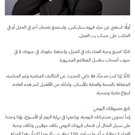
أولًا: استغني عن شراء قهوة ستاربكس، واستمتع بفنجان آخر في المنزل أو في
المكتب على حساب رب العمل.
ثانيًا: اصنع وجبة الغذاء بك في المنزل، واحتفظ بنقودك في جيوبك لا في
جيوب أصحاب سلاسل المطاعم المشهورة.
ثالثًا: إذا كنت مدخنًا، فلا داعي للحديث عن التكاليف المباشرة وغير المباشرة،
المتعلقة بالصحة والعناية بالأسنان، ولذلك من الأفضل كسر هذه العادة،
لدواع مادية وصحية.
تابع مصروفك اليومي
إبدأ بتدوين مشترياتك اليومية، وراجعها في نهاية اليوم أو الأسبوع، وإذا وجدنا
على سبيل المثال أن فنجان قهوتك اليومي يكلف دولارين وتكلف وجبة
الغذاء 3 دولارات، أي ما يساوي 150 دولار شهريًا، وبدا لك أن هذا المبلغ