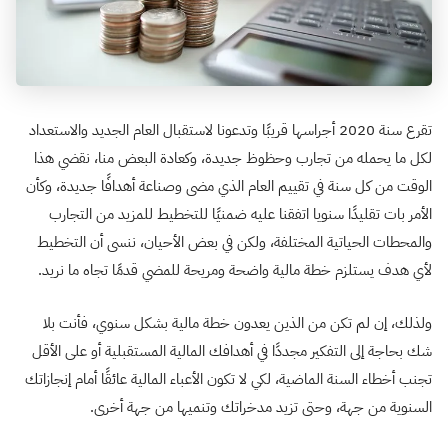
تقرع سنة 2020 أجراسها قريبًا وتدعونا لاستقبال العام الجديد والاستعداد
لكل ما يحمله من تجارب وحظوظ جديدة، وكعادة البعض منا، نقضي هذا
الوقت من كل سنة في تقييم العام الذي مضى وصناعة أهدافًا جديدة، وكأن
الأمر بات تقليدًا سنويا اتفقنا عليه ضمنيًا للتخطيط للمزيد من التجارب
والمحطات الحياتية المختلفة، ولكن في بعض الأحيان، ننسى أن التخطيط
لأي هدف يستلزم خطة مالية واضحة ومريحة للمضي قدمًا تجاه ما نريد.
ولذلك، إن لم تكن من الذين يعدون خطة مالية بشكل سنوي، فأنت بلا
شك بحاجة إلى التفكير مجددًا في أهدافك المالية المستقبلية أو على الأقل
تجنب أخطاء السنة الماضية، لكي لا تكون الأعباء المالية عائقًا أمام إنجازاتك
السنوية من جهة، وحتى تزيد مدخراتك وتنميها من جهة أخرى.