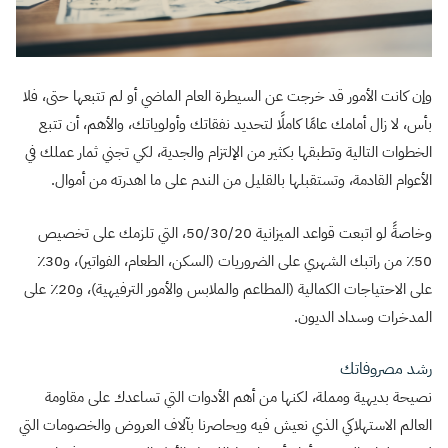
وإن كانت الأمور قد خرجت عن السيطرة العام الماضي أو لم تتبعها حتى، فلا
بأس، لا زال أمامك عامًا كاملًا لتحديد نفقاتك وأولوياتك، والأهم، أن تتبع
الخطوات التالية وتطبقها بكثير من الإلتزام والجدية، لكي تجني ثمار عملك في
الأعوام القادمة، وتستقبلها بالقليل من الندم على ما اهدرته من أموال.
وخاصةً لو اتبعت قواعد الميزانية 50/30/20، التي تلزمك على تخصيص
50٪ من راتبك الشهري على الضروريات (السكن، الطعام، الفواتير)، و30٪
على الاحتياجات الكمالية (المطاعم والملابس والأمور الترفيهية)، و20٪ على
المدخرات وسداد الديون.
رشد مصروفاتك
نصيحة بديهية ومملة، لكنها من أهم الأدوات التي تساعدك على مقاومة
العالم الاستهلاكي الذي نعيش فيه ويحاصرنا بآلاف العروض والخصومات التي