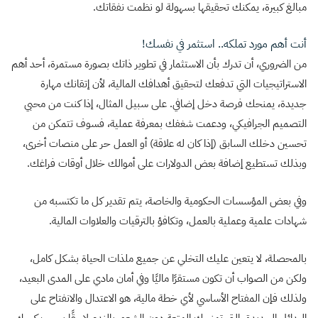
مبالغ كبيرة، يمكنك تحقيقها بسهولة لو نظمت نفقاتك.
أنت أهم مورد تملكه.. استثمر في نفسك!
من الضروري، أن تدرك بأن الاستثمار في تطوير ذاتك بصورة مستمرة، أحد أهم
الاستراتيجيات التي تدفعك لتحقيق أهدافك المالية، لأن إتقانك مهارة
جديدة، يمنحك فرصة دخل إضافي. على سبيل المثال، إذا كنت من محبي
التصميم الجرافيكي، ودعمت شغفك بمعرفة عملية، فسوف تتمكن من
تحسين دخلك السابق (إذا كان له علاقة) أو العمل حر على منصات أخرى،
وبذلك تستطيع إضافة بعض الدولارات على أموالك خلال أوقات فراغك.
وفي بعض المؤسسات الحكومية والخاصة، يتم تقدير كل ما تكتسبه من
شهادات علمية وعملية بالعمل، وتكافؤ بالترقيات والعلاوات المالية.
بالمحصلة، لا يتعين عليك التخلي عن جميع ملذات الحياة بشكل كامل،
ولكن من الصواب أن تكون مستقرًا ماليًا وفي أمان مادي على المدى البعيد،
ولذلك فإن المفتاح الأساسي لأي خطة مالية، هو الاعتدال والانفتاح على
البدائل الجديدة، التي تمنحك المتعة دون الشعور بالندم لاحقًا بسبب كسرك