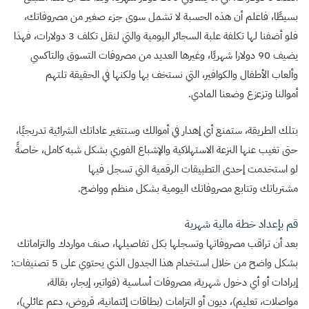
بسيطًا، فاعلم أن هذه الحسبة لا تشمل سوى جزء صغير من مصروفاتك،
فلو أضفنا لها تكلفة علبة السجائر اليومية والتي لنقل تكلف 3 دولارات، فهذا
يضيف 90 دولارا شهريًا، وغيرها العديد من مصروفات التسوق والتاكسي
وألعاب الأطفال والكوافير، التي نستخف بها ولكنها في الحقيقة تلتهم
أموالنا وتزعزع وضعنا المادي.
بتلك الطريقة، ستمنع أي إهدار في أموالك وستتغير عاداتك الشرائية تدريجيًا،
حتى تغيب عنها النزعة الاستهلاكية والإشباع الفوري بشكل شبه كامل، خاصةً
لو استخدمت إحدى التطبيقات الرقمية التي تسجل فيها
مشترياتك وتتابع مصروفاتك اليومية بشكل منظم وواضح.
قم بإعداد خطة مالية شهرية
بعد أن تراقب مصروفاتها وتسجلها بكل تفاصيلها، صنف مواردك والتزاماتك
بشكل واضح من خلال استخدام هذا الجدول الذي يحتوي على 5 تصنيفات:
إيرادات أو أي دخول شهرية، مصروفات أساسية (فواتير، إيجار، بقالة،
مواصلات، تعليم)، ديون أو التزامات (بطاقات إئتمانية، قروض، دعم عائلي)،