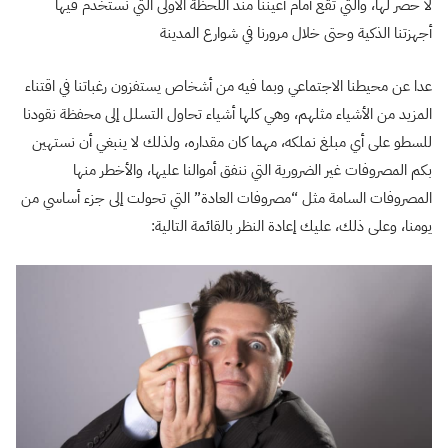
لا حصر لها، والتي تقع أمام أعيننا منذ اللحظة الأولى التي نستخدم فيها
أجهزتنا الذكية وحتى خلال مرورنا في شوارع المدينة
عدا عن محيطنا الاجتماعي وبما فيه من أشخاص يستفزون رغباتنا في اقتناء
المزيد من الأشياء مثلهم، وهي كلها أشياء تحاول التسلل إلى محفظة نقودنا
للسطو على أي مبلغ نملكه، مهما كان مقداره، ولذلك لا ينبغي أن نستهين
بكم المصروفات غير الضرورية التي ننفق أموالنا عليها، والأخطر منها
المصروفات السامة مثل “مصروفات العادة” التي تحولت إلى جزء أساسي من
يومنا، وعلى ذلك، عليك إعادة النظر بالقائمة التالية: