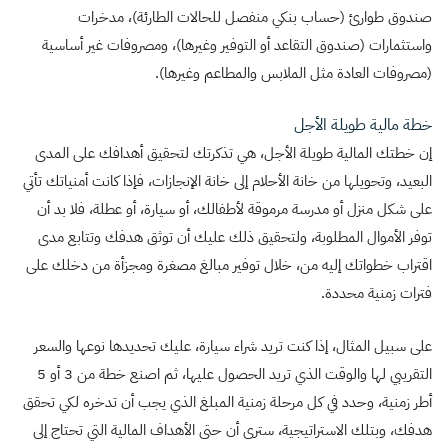
صندوق طوارئ (حساب بنكي منفصل للحالات الطارئة)، مدخرات
واستثمارات (صندوق التقاعد أو التوفير وغيرها)، ومصروفات غير أساسية
(مصروفات العادة مثل الملابس والمطاعم وغيرها).
خطة مالية طويلة الأجل
إن خطتك المالية طويلة الأجل، هي تذكرتك لتحقيق أهدافك على المدى
البعيد، وتحويلها من خانة الأحلام إلى خانة الإنجازات، فإذا كانت أمنياتك تأتي
على شكل منزل أو مدرسة مرموقة لأطفالك، أو سيارة، أو عطلة، فلا بد أن
توفر الأموال المطلوبة، ولتحقيق ذلك عليك أن توثق هدفك وتتابع مدى
اقتراب خطواتك إليه من، خلال توفير مبالغ مصغرة ومجزأة من دخلك على
فترات زمنية محددة.
على سبيل المثال، إذا كنت تريد شراء سيارة، عليك تحديدها نوعها والسعر
التقريبي لها والوقت الذي تريد الحصول عليها، ثم اصنع خطة من 3 أو 5
أطر زمنية، وحدد في كل مرحلة زمنية المبلغ الذي يجب أن تدخره لكي تحقق
هدفك، وبتلك الاستراتيجية، سترى أن حتى الأهداف المالية التي تحتاج إلى