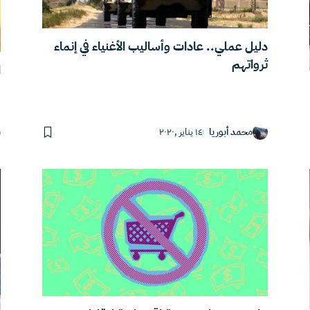
دليل عملي.. عادات وأساليب الأغنياء في إنماء
ثرواتهم
و
محمد أبوريا
١٤ يناير ,٢٠٢٠