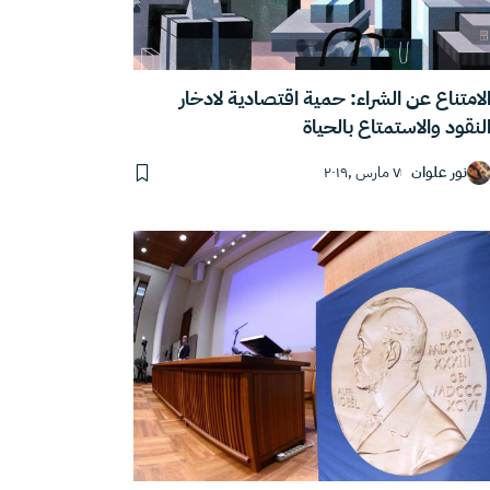
لامتناع عن الشراء: حمية اقتصادية لادخار
لنقود والاستمتاع بالحياة
نور علوان
٧ مارس ,٢٠١٩