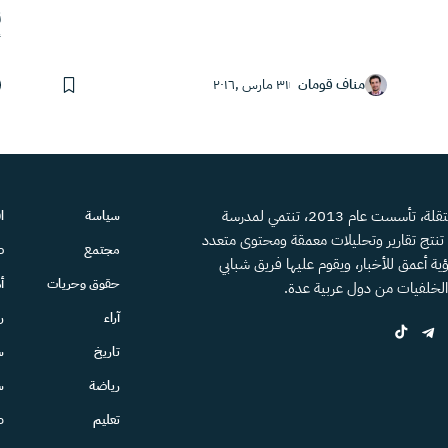
أ
مناف قومان
٣١ مارس ,٢٠١٦
منصة إعلامية مستقلة، تأسست عام 2013، تنتمي لمدرسة
سياسة
ا
، تنتج تقارير وتحليلات معمقة ومحتوى متعدد
مجتمع
ص
ية أعمق للأخبار، ويقوم عليها فريق شبابي
حقوق وحريات
أ
الخلفيات من دول عربية عدة.
آراء
ر
تاريخ
س
رياضة
س
تعليم
ط