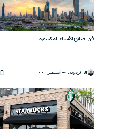
فن إصلاح الأشياء المكسورة
كاتي تريغيدن
٣٠ أغسطس ,٢٠٢١