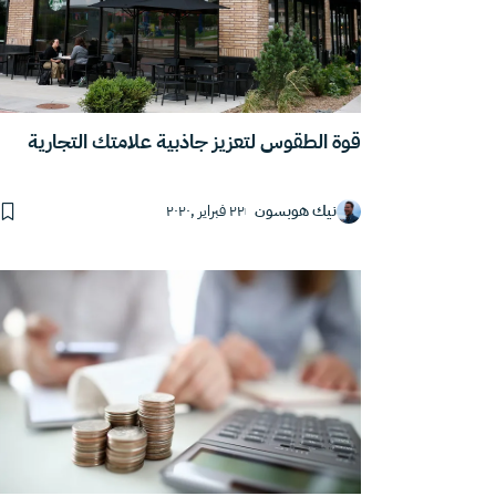
قوة الطقوس لتعزيز جاذبية علامتك التجارية
نيك هوبسون
٢٢ فبراير ,٢٠٢٠