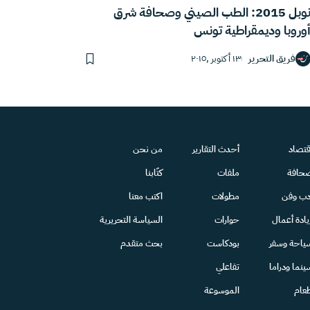
نوبل 2015: الطب الصيني وصحافة شرق
وروبا وديمقراطية تونس
فريق التحرير
١٣ أكتوبر ,٢٠١٥
قتصاد
أحدث التقارير
من نحن
حافة
ملفات
كتّابنا
دب وفن
مطولات
اكتب معنا
يادة أعمال
حوارات
السياسة التحريرية
ياحة وسفر
بودكاست
بحث متقدم
ينما ودراما
تفاعلي
عام
الموسوعة