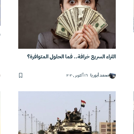
ر
و
الثراء السريع خرافة.. فما الحلول المتوافرة؟
محمد أبوريا
١٦ أكتوبر ,٢٠٢٠