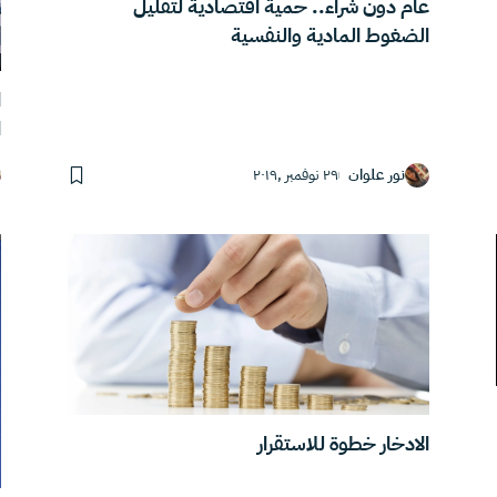
عام دون شراء.. حمية اقتصادية لتقليل
الضغوط المادية والنفسية
ا
ا
نور علوان
٢٩ نوفمبر ,٢٠١٩
الادخار خطوة للاستقرار