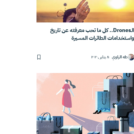
الـDrones.. كل ما تحب معرفته عن تاريخ
استخدامات الطائرات المسيرة
طه الراوي
٨ يناير ,٢٠٢٠