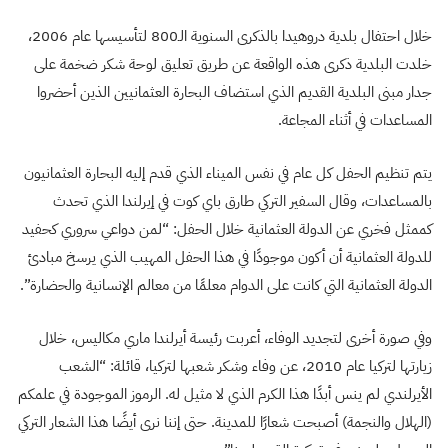
خلال احتفال بلدية دروهيدا بالذكرى السنوية الـ800 لتأسيسها عام 2006،
خلدت البلدية ذكرى هذه الواقعة عن طريق تعليق لوحة شكر ضخمة على
جدار مبنى البلدية القديم الذي استضاف البحارة العثمانيين الذين أحضروا
المساعدات في أثناء المجاعة.
يتم تنظيم الحفل كل عام في نفس الميناء الذي قدم إليه البحارة العثمانيون
بالمساعدات، وقال السفير التركي طارق باي كوت في إيرلندا الذي تحدث
كممثل فخري عن الدولة العثمانية خلال الحفل: “لمن دواعي سروري كحفيد
للدولة العثمانية أن أكون موجودًا في هذا الحفل المهيب الذي يرسخ مبادئ
الدولة العثمانية التي كانت على الدوام معلمًا من معالم الإنسانية والحضارة”.
وفي صورة أخرى لتجديد الوفاء، أعربت رئيسة أيرلندا ماري مكاليس، خلال
زيارتها لتركيا عام 2010، عن وفاء وشكر شعبها لتركيا، قائلة: “الشعب
الأيرلندي لم ينس أبدًا هذا الكرم الذي لا مثيل له. الرموز الموجودة في علمكم
(الهلال والنجمة) أصبحت شعارًا للمدينة. حتى إننا نرى أيضًا هذا الشعار التركي