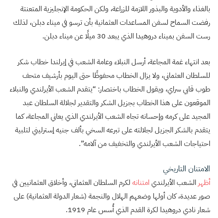
بالغذاء والأدوية والبذور اللازمة للزراعة، ولكن الحكومة الإنجليزية المتعنتة
رفضت السماح لسفن المساعدات العثمانية بأن ترسو في ميناء دبلن، لذلك
رست السفن بميناء دروهيدا الذي يبعد 30 ميلًا عن ميناء دبلن.
بعد انتهاء غمة المجاعة، أرسل النبلاء وعامة الشعب في إيرلندا خطاب شكر
للسلطان العثماني، ولا يزال الخطاب محفوظًا حتى اليوم بأرشيف متحف
طوب قابي سراي، ويقول الخطاب باختصار: “يتقدم الشعب الأيرلندي والنبلاء
الموقعون على هذا الخطاب بجزيل الشكر والتقدير لجلالة السلطان عبد
المجيد على كرمه وإحسانه تجاه الشعب الأيرلندي الذي يعاني المجاعة، كما
يتقدم بالشكر الجزيل لجلالته على تبرعه السخي بألف جنيه إسترليني لتلبية
احتياجات الشعب الأيرلندي والتخفيف من آلامه”.
الامتنان التاريخي
أظهر
الشعب الأيرلندي
امتنانه
لكرم السلطان العثماني، وأخلاق العثمانيين في
صور عديدة، كان أولها وضعهم الهلال والنجمة (شعار الدولة العثمانية) على
شعار نادي دروهيدا لكرة القدم الذي أُسس عام 1919.