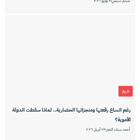
شبنم نسيمي
٢١ يونيو ٢٠٢٦
تاريخ
رغم اتساع رقعتها ومنجزاتها الحضارية.. لماذا سقطت الدولة
الأموية؟
أحمد سيف النصر
٢٣ أبريل ٢٠٢٦