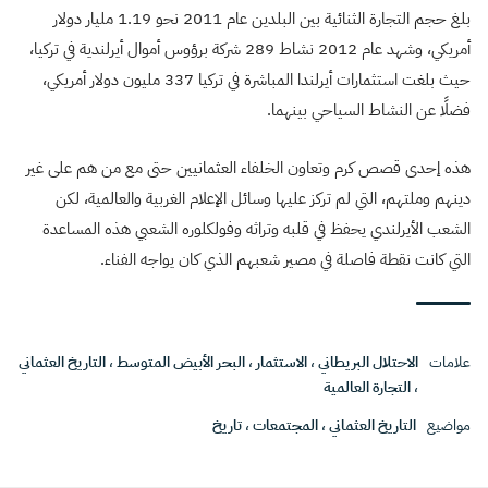
بلغ حجم التجارة الثنائية بين البلدين عام 2011 نحو 1.19 مليار دولار
أمريكي، وشهد عام 2012 نشاط 289 شركة برؤوس أموال أيرلندية في تركيا،
حيث بلغت استثمارات أيرلندا المباشرة في تركيا 337 مليون دولار أمريكي،
فضلًا عن النشاط السياحي بينهما.
هذه إحدى قصص كرم وتعاون الخلفاء العثمانيين حتى مع من هم على غير
دينهم وملتهم، التي لم تركز عليها وسائل الإعلام الغربية والعالمية، لكن
الشعب الأيرلندي يحفظ في قلبه وتراثه وفولكلوره الشعبي هذه المساعدة
التي كانت نقطة فاصلة في مصير شعبهم الذي كان يواجه الفناء.
علامات
الاحتلال البريطاني
،
الاستثمار
،
البحر الأبيض المتوسط
،
التاريخ العثماني
،
التجارة العالمية
مواضيع
التاريخ العثماني
،
المجتمعات
،
تاريخ