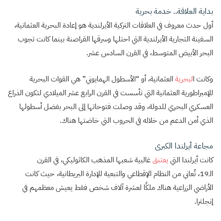
بداية العلاقة.. خدمة بحرية
أول حدث معروف في العلاقات التركية الأيرلندية هو إعادة البحرية العثمانية،
السفينة التجارية الأيرلندية التي احتلها وسرقها القراصنة بينما كانت تجوب
البحر الأبيض المتوسط، في القرن السادس عشر.
وكانت ا
لبحرية
العثمانية، أو “الأسطول الهمايوني” هي القوات البحرية
للإمبراطورية العثمانية التي تأسست في القرن الرابع عشر الميلادي لتكون الذراع
العسكري البحري للدولة، وقد وصلت فتوحاتها إلى البحر بفضل أسطولها
الذي أمن الدعم من خلاله في الحروب التي خاضتها هناك.
مجاعة أيرلندا الكبرى
كانت أيرلندا التي
يعتنق
غالبية شعبها المذهب الكاثوليكي، في القرن
الـ19، تُعاني من النظام الإقطاعي والتبعية للإدارة البريطانية، حيث كانت
الأراضي الزراعية هناك ملكًا لعشرة آلاف شخص فقط يعيش معظمهم في
إنجلترا.