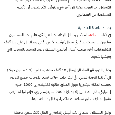
بالسنة 47 السوداء، فوقتها لم تتحسن البذور، ولم تقدم لهم الحكومة
الإنجليزية يد العون، وهنا كان آخر شيء يتوقعه الأيرلنديون أن تأتيهم
المساعدة من العثمانيين.
يد المساعدة العثمانية
في أثناء
المجاعة
، لم تكن وسائل الإعلام كما هي الآن، فلم يكن المسلمون
يعلمون ما يحدث تمامًا في شمال كوكب الأرض، ففي إسطنبول على بعد آلاف
الكيلومترات، أخبر طبيب أسنان أيرلندي السلطان عبد المجيد بالمجاعة التي
يعيشها شعبه.
وعلى الفور، قرر السلطان إرسال 10 آلاف جنيه إسترليني (1.3 مليون دولار)
إلى أيرلندا لنجدة شعبها، في لفتة طيبة حازت تقدير وإعجاب جميع العالم،
رفضت الملكة فيكتوريا قبول المبلغ، طالبة تخفيضه إلى 1000 جنيه
إسترليني، لأنها لم تتبرع إلا بمبلغ 2000 جنيه إسترليني، فإنجلترا لم ترغب
بقبول مبلغ يتجاوز مساعدات ملكتها، ويقلل من اعتبارها.
وافق السلطان العثماني لكنه أرسل إضافة إلى المال ثلاث سفن محملة