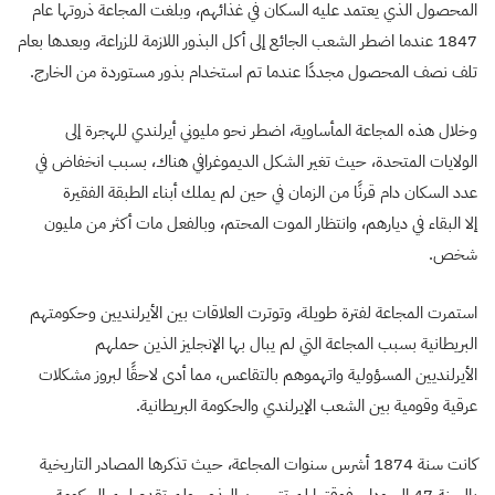
المحصول الذي يعتمد عليه السكان في غذائهم، وبلغت المجاعة ذروتها عام
1847 عندما اضطر الشعب الجائع إلى أكل البذور اللازمة للزراعة، وبعدها بعام
تلف نصف المحصول مجددًا عندما تم استخدام بذور مستوردة من الخارج.
وخلال هذه المجاعة المأساوية، اضطر نحو مليوني أيرلندي للهجرة إلى
الولايات المتحدة، حيث تغير الشكل الديموغرافي هناك، بسبب انخفاض في
عدد السكان دام قرنًا من الزمان في حين لم يملك أبناء الطبقة الفقيرة
إلا البقاء في ديارهم، وانتظار الموت المحتم، وبالفعل مات أكثر من مليون
شخص.
استمرت المجاعة لفترة طويلة، وتوترت العلاقات بين الأيرلنديين وحكومتهم
البريطانية بسبب المجاعة التي لم يبال بها الإنجليز الذين حملهم
الأيرلنديين المسؤولية واتهموهم بالتقاعس، مما أدى لاحقًا لبروز مشكلات
عرقية وقومية بين الشعب الإيرلندي والحكومة البريطانية.
كانت سنة 1874 أشرس سنوات المجاعة، حيث تذكرها المصادر التاريخية