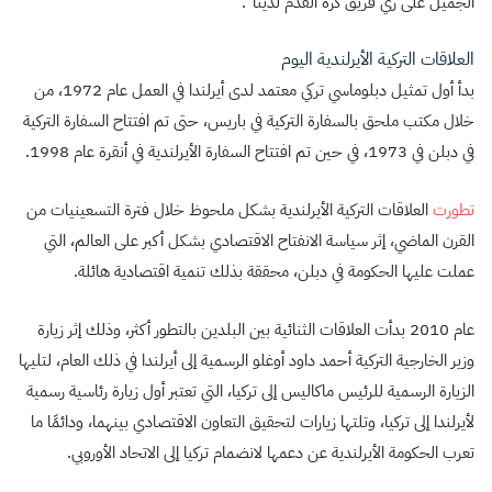
الجميل على زي فريق كرة القدم لدينا”.
العلاقات التركية الأيرلندية اليوم
بدأ أول تمثيل دبلوماسي تركي معتمد لدى أيرلندا في العمل عام 1972، من
خلال مكتب ملحق بالسفارة التركية في باريس، حتى تم افتتاح السفارة التركية
في دبلن في 1973، في حين تم افتتاح السفارة الأيرلندية في أنقرة عام 1998.
تطورت
العلاقات التركية الأيرلندية بشكل ملحوظ خلال فترة التسعينيات من
القرن الماضي، إثر سياسة الانفتاح الاقتصادي بشكل أكبر على العالم، التي
عملت عليها الحكومة في دبلن، محققة بذلك تنمية اقتصادية هائلة.
عام 2010 بدأت العلاقات الثنائية بين البلدين بالتطور أكثر، وذلك إثر زيارة
وزير الخارجية التركية أحمد داود أوغلو الرسمية إلى أيرلندا في ذلك العام، لتليها
الزيارة الرسمية للرئيس ماكاليس إلى تركيا، التي تعتبر أول زيارة رئاسية رسمية
لأيرلندا إلى تركيا، وتلتها زيارات لتحقيق التعاون الاقتصادي بينهما، ودائمًا ما
تعرب الحكومة الأيرلندية عن دعمها لانضمام تركيا إلى الاتحاد الأوروبي.