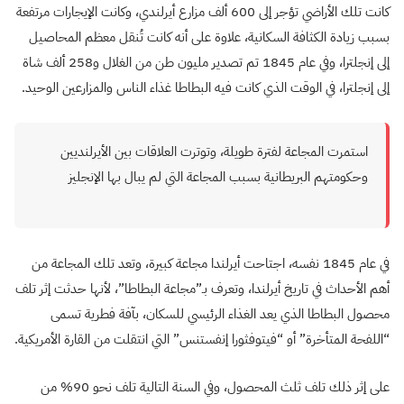
كانت تلك الأراضي تؤجر إلى 600 ألف مزارع أيرلندي، وكانت الإيجارات مرتفعة
بسبب زيادة الكثافة السكانية، علاوة على أنه كانت تُنقل معظم المحاصيل
إلى إنجلترا، وفي عام 1845 تم تصدير مليون طن من الغلال و258 ألف شاة
إلى إنجلترا، في الوقت الذي كانت فيه البطاطا غذاء الناس والمزارعين الوحيد.
استمرت المجاعة لفترة طويلة، وتوترت العلاقات بين الأيرلنديين
وحكومتهم البريطانية بسبب المجاعة التي لم يبال بها الإنجليز
في عام 1845 نفسه، اجتاحت أيرلندا مجاعة كبيرة، وتعد تلك المجاعة من
أهم الأحداث في تاريخ أيرلندا، وتعرف بـ”مجاعة البطاطا”، لأنها حدثت إثر تلف
محصول البطاطا الذي يعد الغذاء الرئيسي للسكان، بآفة فطرية تسمى
“اللفحة المتأخرة” أو “فيتوفثورا إنفستنس” التي انتقلت من القارة الأمريكية.
على إثر ذلك تلف ثلث المحصول، وفي السنة التالية تلف نحو 90% من