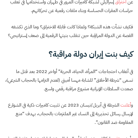
عن
اختراق
إسرائيلي لشبكة كاميرات المرور في طهران واستخدامها في تعقب
حراسات المقرات الحساسة وبناء ملفات رقمية عن تحركاتهم.
فكيف نشأت هذه الشبكة؟ ولماذا كانت قابلة للاختراق؟ وما الذي تكشفه
القصة عن الدولة المراقِبة حين تنقلب بنيتها الرقمية إلى ضعف إستراتيجي؟
كيف بنت إيران دولة مراقبة؟
في أعقاب احتجاجات “المرأة، الحياة، الحرية” أواخر 2022 بعد قتل ما
تسمى “شرطة الأخلاق” للشابة مهسا أميني (لعدم التزامها بالحجاب الشرعي)،
صعدت السلطات الإيرانية مشروع مراقبة رقمي واسع.
و
أعلنت
الشرطة في أبريل/نيسان 2023 عن تثبيت كاميرات ذكية في الشوارع
لإرسال رسائل تحذيرية إلى النساء غير الملتزمات بالحجاب، بهدف “منع
المقاومة ضد القانون”.