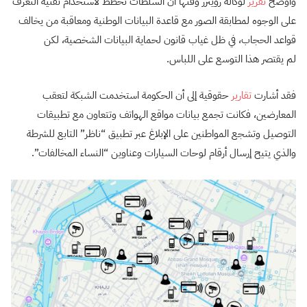
وأوضح
تقرير
لوكالة رويترز وقتها أن السلطات تخطط لاستخدام تقنية التعرف
على الوجوه لمطابقة الصور مع قاعدة البيانات الوطنية ومعاقبة من يخالف
قواعد الحجاب، في ظل غياب قانون لحماية البيانات الشخصية، لكن
لم يقتصر هذا التوسع على اللباس.
فقد أشارت
تقارير
حقوقية إلى أن الحكومة استخدمت الشبكة لتعقب
المعارضين، فكانت تجمع بيانات مواقع الهواتف وتتعاون مع تطبيقات
التوصيل وتشجع المواطنين على الإبلاغ عبر تطبيق “ناظر” التابع للشرطة
والذي يتيح إرسال أرقام لوحات السيارات وعناوين “النساء المخالفات”.