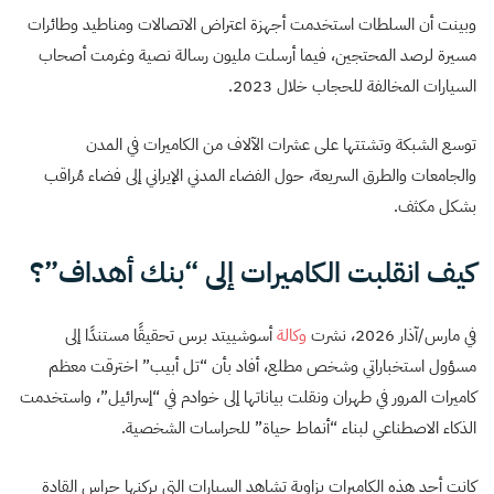
وبينت أن السلطات استخدمت أجهزة اعتراض الاتصالات ومناطيد وطائرات
مسيرة لرصد المحتجين، فيما أرسلت مليون رسالة نصية وغرمت أصحاب
السيارات المخالفة للحجاب خلال 2023.
توسع الشبكة وتشتتها على عشرات الآلاف من الكاميرات في المدن
والجامعات والطرق السريعة، حول الفضاء المدني الإيراني إلى فضاء مُراقب
بشكل مكثف.
كيف انقلبت الكاميرات إلى “بنك أهداف”؟
في مارس/آذار 2026، نشرت
وكالة
أسوشييتد برس تحقيقًا مستندًا إلى
مسؤول استخباراتي وشخص مطلع، أفاد بأن “تل أبيب” اخترقت معظم
كاميرات المرور في طهران ونقلت بياناتها إلى خوادم في “إسرائيل”، واستخدمت
الذكاء الاصطناعي لبناء “أنماط حياة” للحراسات الشخصية.
كانت أحد هذه الكاميرات بزاوية تشاهد السيارات التي يركنها حراس القادة