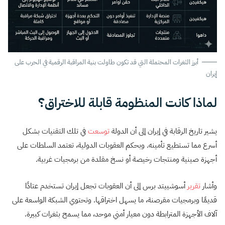
أبرز الثغرات المحتملة التي قد تكون طاولت بنية المراقبة الرقمية في الحرب على
إيران
لماذا كانت المنظومة قابلة للاختراق؟
يشير تاريخ الرقابة في إيران إلى أن الدولة
توسعت
في تلك التقنيات بشكل
أسرع مما تستطيع تأمينه. وبحكم العقوبات الدولية، تعتمد السلطات على
أجهزة صينية ومنتجات رخيصة أو نسخ مقلدة من برمجيات غربية.
وأشار
تقرير
أسوشييتد برس إلى أن العقوبات تجعل إيران تستخدم عتادًا
قديمًا وبرمجيات مقرصنة، ما يسهل اختراقها. وتحتوي الشبكة الواسعة على
آلاف الأجهزة المترابطة دون معيار أمني موحد، مما يسمح بثغرات كبيرة.