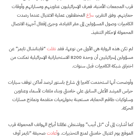
قرب المجمعات الأمنية، فعرف الإسرائيليون عناوينهم ومساراتهم وأوقات
حمايتهم. وفق التقرير،
سرَّع
المخططون عملية الاغتيال عندما رصدت
الكاميرات وصول المسؤولين إلى مقر القيادة، وجرى إقفال أجهزة الاتصال
المحمولة لإحكام التنفيذ.
لم تكن هذه الرواية هي الأولى من نوعها، فقد
نقلت
“فاينانشال تايمز” عن
مسؤولين إسرائيليين أن وحدة 8200 الاستخباراتية الإسرائيلية تمكنت من
اختراق شبكة الكاميرات قبل سنوات.
وأوضحت أنها استخدمت كاميرا في شارع باستور لرصد أماكن توقف سيارات
حراس المرشد الأعلى السابق علي خامنئي وبناء ملفات لأسماء وعناوين
وسلوكيات طاقم الحماية، مستعينة بخوارزميات متقدمة ونماذج مسارات
الحركة.
كما أشارت إلى أن “تل أبيب” وواشنطن عطّلتا أبراج الهواتف المحمولة قرب
الموقع يوم اغتيال خامنئي لمنع التحذيرات. و
أعادت
صحيفة “تايمز أوف