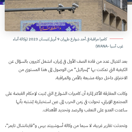
كاميرا مراقبة في أحد شوارع طهران 9 أبريل/نيسان 2023 (وكالة أنباء
غرب آسيا -WANA)
بعد اغتيال عدد من قادة الصف الأول في إيران، انشغل كثيرون بالسؤال عن
الكيفية التي تمكنت بها “إسرائيل” من الوصول إلى هذا المستوى من
الاختراق داخل دولة مشبعة بالأمن والمراقبة.
وكانت المفارقة الأكثر إثارة أن كاميرات الشوارع التي بُنيت لإحكام القبضة على
المجتمع الإيراني، تحولت في زمن الحرب إلى عين استخبارية يُشتبه بأنها
ساعدت العدو على التعقب والرصد وتحديد الأهداف.
وتحدثت تقارير غربية، لا سيما من وكالة أسوشييتد برس و”فاينانشال تايمز”،