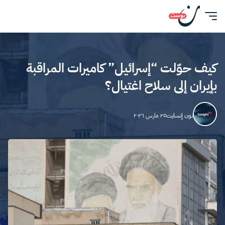
كيف حوّلت “إسرائيل” كاميرات المراقبة
بإيران إلى سلاح اغتيال؟
نون إنسايت
٢٥ مارس ٢٠٢٦