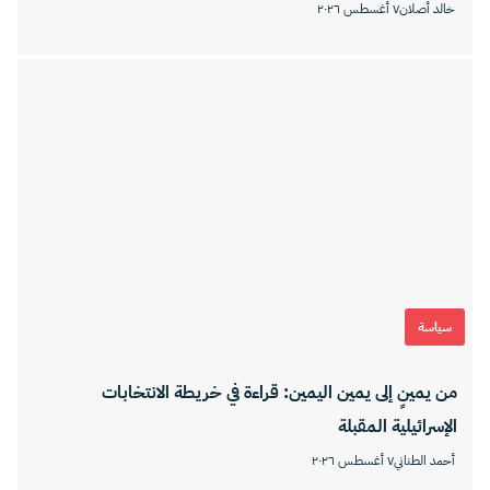
خالد أصلان
٧ أغسطس ٢٠٢٦
سياسة
من يمينٍ إلى يمين اليمين: قراءة في خريطة الانتخابات
الإسرائيلية المقبلة
أحمد الطناني
٧ أغسطس ٢٠٢٦