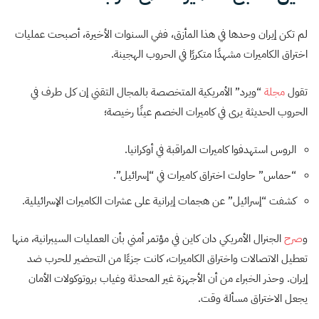
لم تكن إيران وحدها في هذا المأزق، ففي السنوات الأخيرة، أصبحت عمليات
اختراق الكاميرات مشهدًا متكررًا في الحروب الهجينة.
تقول
مجلة
“ويرد” الأمريكية المتخصصة بالمجال التقني إن كل طرف في
الحروب الحديثة يرى في كاميرات الخصم عينًا رخيصة؛
الروس استهدفوا كاميرات المراقبة في أوكرانيا.
“حماس” حاولت اختراق كاميرات في “إسرائيل”.
كشفت “إسرائيل” عن هجمات إيرانية على عشرات الكاميرات الإسرائيلية.
و
صرح
الجنرال الأمريكي دان كاين في مؤتمر أمني بأن العمليات السيبرانية، منها
تعطيل الاتصالات واختراق الكاميرات، كانت جزءًا من التحضير للحرب ضد
إيران. وحذر الخبراء من أن الأجهزة غير المحدثة وغياب بروتوكولات الأمان
يجعل الاختراق مسألة وقت.