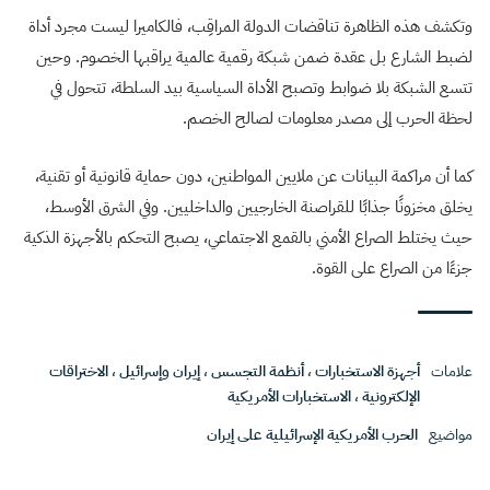
وتكشف هذه الظاهرة تناقضات الدولة المراقِب، فالكاميرا ليست مجرد أداة
لضبط الشارع بل عقدة ضمن شبكة رقمية عالمية يراقبها الخصوم. وحين
تتسع الشبكة بلا ضوابط وتصبح الأداة السياسية بيد السلطة، تتحول في
لحظة الحرب إلى مصدر معلومات لصالح الخصم.
كما أن مراكمة البيانات عن ملايين المواطنين، دون حماية قانونية أو تقنية،
يخلق مخزونًا جذابًا للقراصنة الخارجيين والداخليين. وفي الشرق الأوسط،
حيث يختلط الصراع الأمني بالقمع الاجتماعي، يصبح التحكم بالأجهزة الذكية
جزءًا من الصراع على القوة.
علامات
أجهزة الاستخبارات
،
أنظمة التجسس
،
إيران وإسرائيل
،
الاختراقات
الإلكترونية
،
الاستخبارات الأمريكية
مواضيع
الحرب الأمريكية الإسرائيلية على إيران