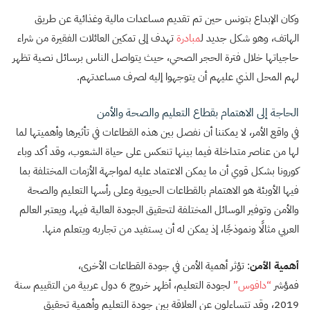
وكان الإبداع بتونس حين تم تقديم مساعدات مالية وغذائية عن طريق
الهاتف، وهو شكل جديد ل
مبادرة
تهدف إلى تمكين العائلات الفقيرة من شراء
حاجياتها خلال فترة الحجر الصحي، حيث يتواصل الناس برسائل نصية تظهر
لهم المحل الذي عليهم أن يتوجهوا إليه لصرف مساعدتهم.
الحاجة إلى الاهتمام بقطاع التعليم والصحة والأمن
في واقع الأمر، لا يمكننا أن نفصل بين هذه القطاعات في تأثيرها وأهميتها لما
لها من عناصر متداخلة فيما بينها تنعكس على حياة الشعوب، وقد أكد وباء
كورونا بشكل قوي أن ما يمكن الاعتماد عليه لمواجهة الأزمات المختلفة بما
فيها الأوبئة هو الاهتمام بالقطاعات الحيوية وعلى رأسها التعليم والصحة
والأمن وتوفير الوسائل المختلفة لتحقيق الجودة العالية فيها، ويعتبر العالم
العربي مثالًا ونموذجًا، إذ يمكن له أن يستفيد من تجاربه ويتعلم منها.
أهمية الأمن
: تؤثر أهمية الأمن في جودة القطاعات الأخرى،
فمؤشر
“دافوس”
لجودة التعليم، أظهر خروج 6 دول عربية من التقييم سنة
2019، وقد تتساءلون عن العلاقة بين جودة التعليم وأهمية تحقيق