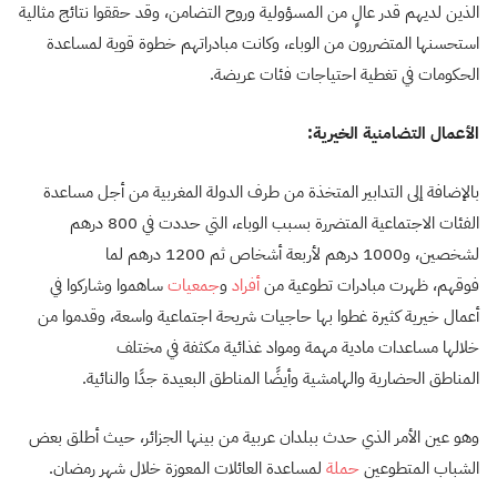
الذين لديهم قدر عالٍ من المسؤولية وروح التضامن، وقد حققوا نتائج مثالية
استحسنها المتضررون من الوباء، وكانت مبادراتهم خطوة قوية لمساعدة
الحكومات في تغطية احتياجات فئات عريضة.
الأعمال التضامنية الخيرية:
بالإضافة إلى التدابير المتخذة من طرف الدولة المغربية من أجل مساعدة
الفئات الاجتماعية المتضررة بسبب الوباء، التي حددت في 800 درهم
لشخصين، و1000 درهم لأربعة أشخاص ثم 1200 درهم لما
فوقهم، ظهرت مبادرات تطوعية من
أفراد
و
جمعيات
ساهموا وشاركوا في
أعمال خيرية كثيرة غطوا بها حاجيات شريحة اجتماعية واسعة، وقدموا من
خلالها مساعدات مادية مهمة ومواد غذائية مكثفة في مختلف
المناطق الحضارية والهامشية وأيضًا المناطق البعيدة جدًا والنائية.
وهو عين الأمر الذي حدث ببلدان عربية من بينها الجزائر، حيث أطلق بعض
الشباب المتطوعين
حملة
لمساعدة العائلات المعوزة خلال شهر رمضان.