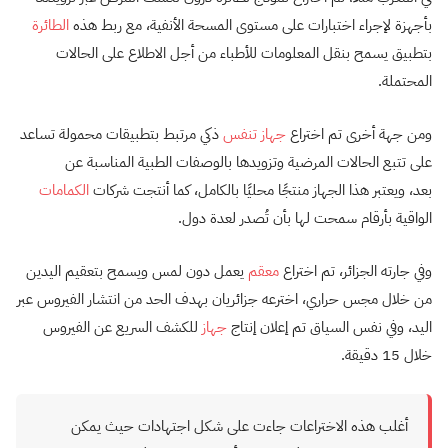
بأجهزة لإجراء اختبارات على مستوى المسحة الأنفية، مع ربط هذه
الطائرة
بتطبيق يسمح بنقل المعلومات للأطباء من أجل الاطلاع على الحالات
المحتملة.
ومن جهة أخرى تم اختراع
جهاز تنفس
ذكي مرتبط بتطبيقات محمولة تساعد
على تتبع الحالات المرضية وتزويدها بالوصفات الطبية المناسبة عن
بعد، ويعتبر هذا الجهاز منتجًا محليًا بالكامل، كما أنتجت شركات
الكمامات
الواقية بأرقام سمحت لها بأن تُصدر لعدة دول.
وفي جارته الجزائر، تم اختراع
معقم
يعمل دون لمس ويسمح بتعقيم اليدين
من خلال مجس حراري، اخترعه جزائريان بهدف الحد من انتشار الفيروس عبر
اليد، وفي نفس السياق تم إعلان إنتاج
جهاز
للكشف السريع عن الفيروس
خلال 15 دقيقة.
أغلب هذه الاختراعات جاءت على شكل اجتهادات حيث يمكن