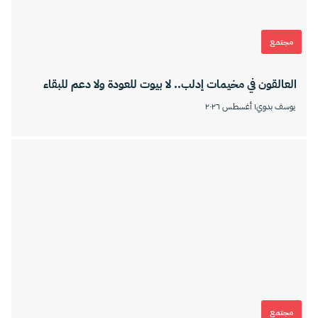
مجتمع
العالقون في مخيمات إدلب.. لا بيوت للعودة ولا دعم للبقاء
يوسف بدوي
١ أغسطس ٢٠٢٦
مجتمع