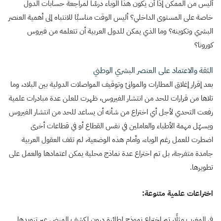
أليس من الممكن إذًا أن يكون هذا الوباء درسًا لمراجعة حسابات الدول
خاصة على المستوى الداخلي؟ أليس الوقت مناسبًا للانتباه إلى أهمية العنصر
البشري وتكوينه؟ وما الذي يمكن للدول العربية أن تتعلمه من فيروس
كورونا؟
الثقة والاعتماد على العنصر البشري الوطني
بعد إقرار إغلاق المطارات والموانئ وتوقيف المواصلات الدولية بين البلاد، وما
تلاها من قرارات للحد من انتشار الفيروس، ظهرت للعلن عدة مبادرات علمية
رفعت التحدي لأجل أي اختراع من شأنه أن يساعد للحد من انتشار الفيروس
ويسهّل مهمة الأطباء والعاملين في نفس القطاع أو في قطاعات أخرى
اضطرت للعمل رغم الوباء، وأمام هذه الوضعية، لم تقف العقول العربية
جامدة متفرجة، بل تم اختراع عدة نماذج محلية يمكن اعتمادها والعمل على
تطويرها.
اختراعات علمية متنوعة:
في المغرب مثلًا، تم اختراع نموذج لطائرة درون لكشف المرض عبر تزويدها