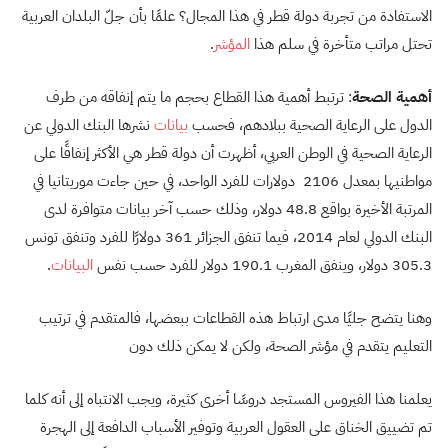
الاستفادة من تجربة دولة قطر في هذا المجال؟ علمًا بأن جلّ البلدان العربية
تحتل مراتب متأخرة في سلم هذا
المؤشر
.
أهمية الصحة
: ترتبط أهمية هذا القطاع بحجم ما يتم إنفاقه من طرف
الدول على الرعاية الصحية ببلادهم، فحسب
بيانات
نشرها البنك الدولي عن
الرعاية الصحية في الوطن العربي، أظهرت أن دولة قطر هي الأكثر إنفاقًا على
مواطنيها بمعدل 2106 دولارات للفرد الواحد، في حين جاءت موريتانيا في
المرتبة الأخيرة بواقع 48.8 دولار، وذلك حسب آخر بيانات متوافرة لدى
البنك الدولي لعام 2014، فيما تنفق الجزائر 361 دولارًا للفرد وتنفق تونس
305.3 دولار، وينفق المغرب 190.1 دولار للفرد حسب نفس
البيانات
.
وهنا يتضح جليًا مدى ارتباط هذه القطاعات ببعضها، فالمتقدم في ترتيب
التعليم يتقدم في مؤشر الصحة، ولكن لا يمكن ذلك دون
يعلمنا هذا الفيروس المستجد دروسًا أخرى كثيرة، ويجب الانتباه إلى أنه كلما
تم تضييق الخناق على العقول العربية وتوفير الأسباب الدافعة إلى الهجرة