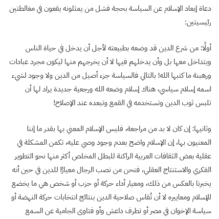
دعاة إبعاد الإسلام عن السياسة بحجة فشل من يمثلونه يقعون في مغالطتين
رئيسيتين:
أولًا: من شرع الدين قد وضعه بطبيعته لأجل أن يدخل في حياة الناس
ويتداخل معها بل وأن يدخلهم فيها لا أن يخرجهم منها ليكون مجرد عبادات
ورهبنة ما كتبها الله! بالتالي فالسياسة جزء أصيل من الدين ولا وجود لشيء
اسمه إسلام سياسي، هناك إسلام وضعه الله ورجعية جديدة يراد لها أن
تلبس ثوب الدين وتستخدمه في القمع وتبعده عند الإصلاح!
وثانيها: إن كان لا بد من مراجعة، فليس الإسلام المعني بها بقدر ما إننا
المعنيون بها، إن الإسلام واضح بعدم وجود وصي عليه، تكمن المشكلة في
عقلية بعض الثقافات العربية الراكنة للبطل المخلص أكثر منها نحو التطوير
الفكري والاستنتاج العقلي، فنحن من نصب الرجال معيارًا للدين في حين أنه
يخبرنا بالعكس من ذلك، ومعيار أداء حركة أو حزب أو شخص هي ما يخضع
للإسلام ومعاييره لا أن تُقاس صلاحية الدين بنتائج انتخابات حركة النهضة أو
سياسة الإخوان في مصر أو تطرف داعش وأو فتاوى الجامية عن السمع