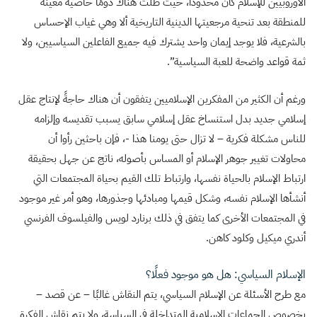
الأوروبيين للإسلام كان محدودًا، حيث ظلت هناك دومًا خاصية معينة
للمنطقة بعد تنحية مرجعيتها الدينية التاريخية ألا وهي غياب الإحساس
بالشرعية، فلا يوجد إيمان واحد يشترك فيه جميع الفاعلين السياسيين، ولا
ثمة قواعد واضحة للعبة السياسية”.
ورغم أن الكثير من المفكرين الإسلاميين يتفقون أن هناك حاجةً لإنتاج عقل
إسلامي جديد بدل استنساخ عقل إسلامي سابق يسبب تقديسه وإلزامه
للناس مشكلة فكرية – لا تزال حتى يومنا هذا -، فإن باحثين رأوا أن
محاولات تغيير جوهر الإسلام أو المساس بأصوله، ناتج عن جهل بحقيقة
ارتباط الإسلام بالحياة نفسها، وارتباط تلك القيم بحياة المجتمعات التي
أنشأها الإسلام نفسه، وشكل قيمها ومبادئها وجذورها، وهو أمر غير موجود
في المجتمعات الأخرى كما يتفق في ذلك برنارد لويس والفيلسوف الفرنسي
أندري ميكيل وكلود كاهن.
الإسلام السياسي: هل هو موجود فعلًا؟
مع طرح الأسئلة عن الإسلام السياسي، يتم النقاش غالبًا – عن قصد –
بخصوص الجماعات الإسلامية المتداخلة في السياسة، ولا يتم نقاش الفكرة