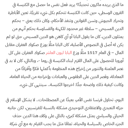
ما الذي يريده ماكرون تحديدًا؟ يريد فعل نفس ما حصل مع الكنيسة في
القرون الوسطى، حين كانت الكنيسة تتحكم بكل شيء تقريبًا، تعين الأباطرة
وتحرك الجيوش وتسن القوانين وتنفذ الأحكام، وكان ذلك يعني – بحكم
الدين المسيحي – سلطة غير محدود للكهنة والقساوسة بحكم أنهم من
يمثلون الدين، كان ما يقول البابا أو أي كاهن هو الدين المسيحي حتى لو لم
يكن له أصل في النصوص الأصلية، كان البابا مثلًا يوزع صكوك الغفران مقابل
المال – في العام 1517 مثلًا وزع
البابا ليون العاشر
صكوك الغفران على كل
أوروبا للحصول على المال اللازم لبناء الكنيسة في روما -، وبالتالي، كان لا بد في
عصر العلمنة والتنوير من إخراج هذه المنظومة بأكملها فكرًا وأفرادًا من
المعادلة، وقصر الدين على الطقوس والعبادات وإخراجه من الحياة العامة،
وكانت كيفية ذلك واضحة جدًا: اخرجوا الكنيسة.. سينتهي كل شيء.
اليوم، تحاول فرنسا نفس الأمر، بعيدًا عن المصطلحات.. لا يشكل الإسلام في
جزئه التعبدي والاعتقادي التوحيدي مشكلة بالنسبة للفرنسيين، لكن جانبه
الحياتي والسياسي يمثل مشكلة كبرى، بالتالي على وكلاء هذا الدين حذف
الجزء الخاص بالسياسة والحياة، تمامًا مثل ما يجب القيام به مع أي شركة