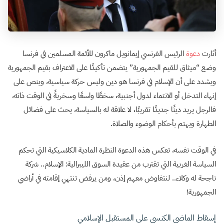
أثارت
دعوة
الرئيس الفرنسي إيمانويل ماكرون للأئمة المسلمين في فرنسا
وضع “ميثاق للقيم الجمهورية” يتضمن تأكيدًا على الاعتراف بقيم الجمهورية
ويشدد على أن الإسلام في فرنسا هو دين وليس حركة سياسية، وينص على
إنهاء التدخل أو الانتماء لدول أجنبية، سخطًا واسعًا وسخريةً في الوقت ذاته،
فالرجل يريد دينًا جديدًا تقريبًا، لا علاقة له بالسياسة، يحث على فضائل
الطهارة ويهتم بأحكام الوضوء والصلاة.
في الوقت نفسه، تعكس هذه الدعوة النظرة المادية الكلاسيكية التي تحكم
السياسة الغربية التي تقترب من عقيدة السوق الليبرالية: الإسلام.. شركة
ناجحة له وكلاء.. لنتفاوض معهم إذن، ومن يرفض تنتهي إقامته في أراضي
الجمهورية!
إسقاط الماضي الكنسي على المستقبل الإسلامي