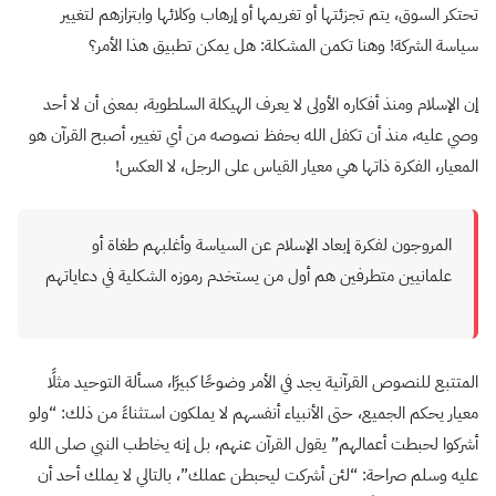
تحتكر السوق، يتم تجزئتها أو تغريمها أو إرهاب وكلائها وابتزازهم لتغيير
سياسة الشركة! وهنا تكمن المشكلة: هل يمكن تطبيق هذا الأمر؟
إن الإسلام ومنذ أفكاره الأولى لا يعرف الهيكلة السلطوية، بمعنى أن لا أحد
وصي عليه، منذ أن تكفل الله بحفظ نصوصه من أي تغيير، أصبح القرآن هو
المعيار، الفكرة ذاتها هي معيار القياس على الرجل، لا العكس!
المروجون لفكرة إبعاد الإسلام عن السياسة وأغلبهم طغاة أو
علمانيين متطرفين هم أول من يستخدم رموزه الشكلية في دعاياتهم
المتتبع للنصوص القرآنية يجد في الأمر وضوحًا كبيرًا، مسألة التوحيد مثلًا
معيار يحكم الجميع، حتى الأنبياء أنفسهم لا يملكون استثناءً من ذلك: “ولو
أشركوا لحبطت أعمالهم” يقول القرآن عنهم، بل إنه يخاطب النبي صلى الله
عليه وسلم صراحة: “لئن أشركت ليحبطن عملك”، بالتالي لا يملك أحد أن