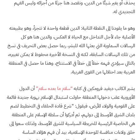
يحذف أو يغير شيئًا من الدين، ونقصد هنا جزءًا من أجزائه وليس الفهم
التجديدي له.
وهو ما يقودنا إلى النقطة الثانية: الدين قطعة واحدة لا تتجزأ، وهو بطبيعته
الأصلية جاء لأجل التداخل مع الحياة لا العكس، والدين هنا هو كل
الرسالات السماوية التي بعثها الله للبشر، ربما حصل بعض التحريف في نسخ
من تلك الرسالات السابقة، لكنه في النسخة الأخيرة محفوظ لا يمكن تغييره،
بالتالي سيؤدي فهمه خطأ إلى خطأ في الاستنتاج، وهذا ما حصل في المنطقة
العربية بعد احتلالها من القوى الغربية.
يشير الكاتب ديفيد فرومكين في كتابه
“سلام ما بعده سلام”
أن الدول
الأوروبية عقب دخولها المنطقة حاولت استبدال الإسلام بهوية جديدة قائمة
على القومية والولاء للأرض، فيقول: “شرع قادة الحلفاء في التخطيط لضم
بلدان الشرق الأوسط إلى دولهم، ثم أدركوا أن سلطة الإسلام على المنطقة
هي الخاصية الرئيسية للخريطة السياسية للشرق الأوسط، ولذلك سعوا إلى
خلق ولاءات منافسة للوحدة الإسلامية، بيد أن فهم هؤلاء الساسة