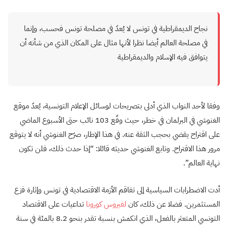
نجاح الديمقراطية في تونس لا يُعدّ في مصلحة تونس فحسب، وإنما
في مصلحة العالم أيضا نظرا لأنها مثال على المكان الذي من شأنه أن
يتوافق فيه الإسلام والديمقراطية
وفقا لأحد النواب الذي أدلى بتصريحات لوسائل الإعلام التونسية، يُعدّ موقع
الغنوشي في البرلمان في خطر، حيث وقّع 103 نائب حتى الأسبوع الماضي
على اقتراح يقضي بحجب الثقة عنه. في هذا الإطار، صرّح الغنوشي أنه لا يتوقع
مرور هذا الاقتراح. وتابع الغنوشي حديثه قائلا: “إذا حدث ذلك، فلن تكون
نهاية العالم”.
أدت الاضطرابات السياسية إلى تفاقم الأزمة الاقتصادية في تونس وإثارة فزع
المستثمرين. فضلا عن ذلك، كان
لفيروس كورونا
تداعيات على الاقتصاد
التونسي المتعثر بالفعل، الذي انكمش بنسبة تقدر بنحو 8.2 بالمئة في سنة