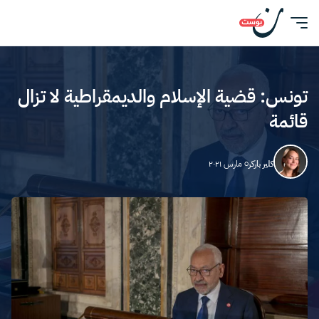
تونس: قضية الإسلام والديمقراطية لا تزال
قائمة
كلير باركر
٥ مارس ٢٠٢١