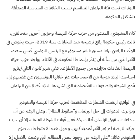
التوترات تحت قبّة البرلمان المنقسم بسبب الخلافات السياسية المتعلّقة
بتشكيل الحكومة.
كان المشيشي، المدعوم من حزب حركة النهضة وحزبين آخرين متحالفين،
ثالث رئيس حكومة يقع ترشيحه منذ انتخابات سنة 2019، حيث يخوض في
الوقت الراهن نزاعا دستوريا غير مسبوق مع الرئيس التونسي قيس سعيد،
الأمر الذي من شأنه أن يُنذر بإسقاط الحكومة. في الأثناء، يواجه حزب حركة
النهضة انتقادات متزايدة من جميع الأطراف. ففي شهر كانون الثاني/يناير،
اجتاحت البلاد موجة من الاحتجاجات عبّر خلالها التونسيون عن غضبهم إزاء
قمع الشرطة والصعوبات الاقتصادية التي تشهدها البلاد فضلا عن البرلمان.
في الواقع، ارتفعت الشعارات المناهضة لحزب حركة النهضة والغنوشي
وتواترت الدعوات إلى حل البرلمان و”سقوط النظام”. وعلى الرغم من أن
جماعات حقوق الإنسان أدانت ردّة فعل قوات الشرطة العنيف، إلا أن حزب
حركة النهضة لم يُعر الأمر أهمية كبرى. وحول هذه الاحتجاجات، صرّح
الغنوشي قائلا: “على الرغم من وجود بعض المظالم التي وقعت بالفعل، إلا