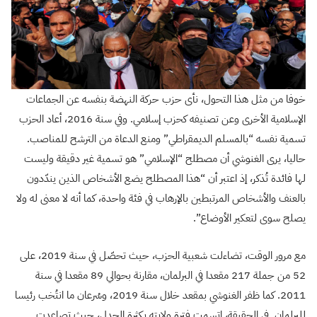
خوفا من مثل هذا التحول، نأى حزب حركة النهضة بنفسه عن الجماعات
الإسلامية الأخرى وعن تصنيفه كحزب إسلامي. وفي سنة 2016، أعاد الحزب
تسمية نفسه “بالمسلم الديمقراطي” ومنع الدعاة من الترشح للمناصب.
حاليا، يرى الغنوشي أن مصطلح “الإسلامي” هو تسمية غير دقيقة وليست
لها فائدة تُذكر، إذ اعتبر أن “هذا المصطلح يضع الأشخاص الذين يندّدون
بالعنف والأشخاص المرتبطين بالإرهاب في فئة واحدة، كما أنه لا معنى له ولا
يصلح سوى لتعكير الأوضاع”.
مع مرور الوقت، تضاءلت شعبية الحزب، حيث تحصّل في سنة 2019، على
52 من جملة 217 مقعدا في البرلمان، مقارنة بحوالي 89 مقعدا في سنة
2011. كما ظفر الغنوشي بمقعد خلال سنة 2019، وسُرعان ما انتُخب رئيسا
للبرلمان. في الحقيقة، اتسمت فترة ولايته بكثرة الجدل، حيث تصاعدت