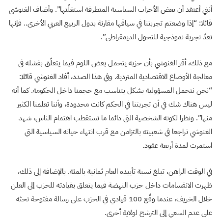
أنني أعتقد أن بعض الأحزاب السياسية المتطرفة استغلّتها”. وأضاف الغنوشي
قائلا: “إذا وضعتم تجربتنا في سياقها مقارنة بدول الربيع العربي الأخرى.. فإنها
تعدّ تجربة نموذجية للتحول الديمقراطي”.
مع ذلك، أقر الغنوشي بأن حزبه يتحمل بعض اللوم فيما يتعلّق بفشله في
معالجة الأوضاع الاقتصادية المتردية. وفي هذا الصدد، أفاد الغنوشي قائلا:
“نحن نتحمل المسؤولية بشكل يتناسب مع حجمنا داخل الحكومة. كما أنه
ليس هناك شك في أن تجربتنا في الحكم كانت محدودة، وأننا تعلمنا الكثير
منها”. ونظرا لكونه الشخصية التي دائما ما تستقطب اهتمام الناس، شهد
الغنوشي تراجعا في شعبيته بالتزامن مع قرب انتهاء حياته السياسية التي
استمرت لمدة أربعة عقود.
في الوقت الراهن، تبلغ نسبة تأييده العام ثمانية بالمئة. بالإضافة إلى ذلك،
ظهرت الانقسامات داخل حزب النهضة فيما يتعلق بقيادته للحزب إلى العلن
خلال الخريف، عندما وقّع 100 قيادي في الحزب على رسالة مفتوحة تحثه
على عدم السعي إلى الترشح لولاية أخرى.