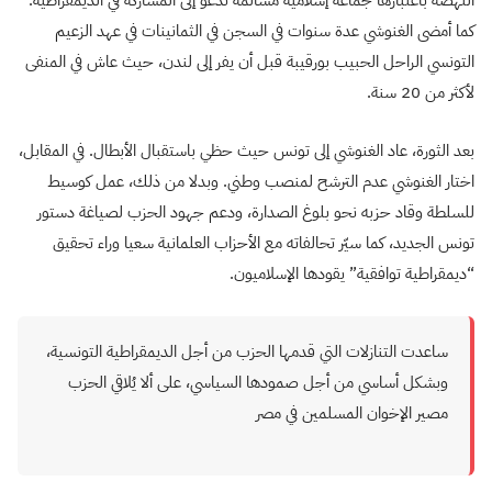
كما أمضى الغنوشي عدة سنوات في السجن في الثمانينات في عهد الزعيم
التونسي الراحل الحبيب بورقيبة قبل أن يفر إلى لندن، حيث عاش في المنفى
لأكثر من 20 سنة.
بعد الثورة، عاد الغنوشي إلى تونس حيث حظي باستقبال الأبطال. في المقابل،
اختار الغنوشي عدم الترشح لمنصب وطني. وبدلا من ذلك، عمل كوسيط
للسلطة وقاد حزبه نحو بلوغ الصدارة، ودعم جهود الحزب لصياغة دستور
تونس الجديد، كما سيّر تحالفاته مع الأحزاب العلمانية سعيا وراء تحقيق
“ديمقراطية توافقية” يقودها الإسلاميون.
ساعدت التنازلات التي قدمها الحزب من أجل الديمقراطية التونسية،
وبشكل أساسي من أجل صمودها السياسي، على ألا يُلاقي الحزب
مصير الإخوان المسلمين في مصر