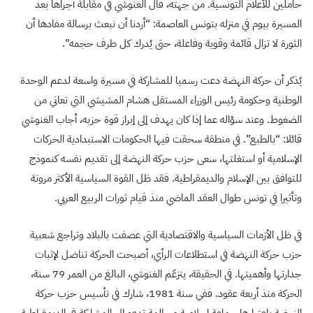
حاملين للأعلام التونسية. من جهته، قال الغنوشي في مقابلة أجراها بعد
المسيرة بيوم في منزله بتونس العاصمة: “أردنا أن نبعث برسالة مفادها أن
الثورة لا تزال قائمة وقوية وفاعلة، حتى يُدرك كل طرف حجمه”.
يُذكر أن حركة النهضة دعت رسميا للمشاركة في مسيرة واسعة لدعم الوحدة
الوطنية وحكومة رئيس الوزراء المستقل هشام المشيشي التي تعاني من
الضغوط. وعند سؤاله عما إذا كان يهدف إلى إبراز قوة حزبه، أجاب الغنوشي
قائلا: “بالطبع”. في منطقة سحقت فيها الحكومات الاستبدادية الحركات
الإسلامية أو استغلتها، سعى حزب حركة النهضة إلى تقديم نفسه كنموذج
للتوافق بين الإسلام والديمقراطية. فقد ظل القوة السياسية الأكثر مرونة
وتأثيرا في تونس طوال العقد الماضي منذ قيام ثورات الربيع العربي.
في ظل الأزمات السياسية والاقتصادية التي عصفت بالبلاد وتراجع شعبية
حزب حركة النهضة في استطلاعات الرأي، أصبحت الحركة تناضل لإثبات
جدارتها وأهميتها. في الحقيقة، يتزعّم الغنوشي، البالغ من العمر 79 سنة،
الحركة منذ أربعة عقود. ففي سنة 1981، شارك في تأسيس حزب حركة
النهضة باعتبارها جماعة إسلامية مسالمة تدعو إلى المشاركة في الديمقراطية.