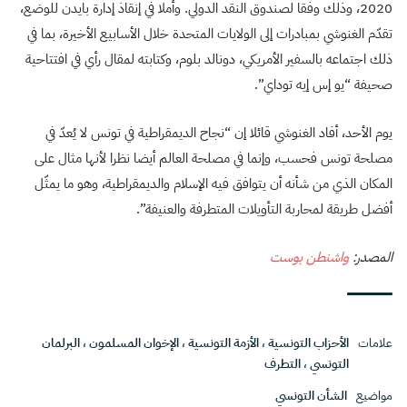
2020، وذلك وفقا لصندوق النقد الدولي. وأملا في إنقاذ إدارة بايدن للوضع،
تقدّم الغنوشي بمبادرات إلى الولايات المتحدة خلال الأسابيع الأخيرة، بما في
ذلك اجتماعه بالسفير الأمريكي، دونالد بلوم، وكتابته لمقال رأي في افتتاحية
صحيفة “يو إس إيه توداي”.
يوم الأحد، أفاد الغنوشي قائلا إن “نجاح الديمقراطية في تونس لا يُعدّ في
مصلحة تونس فحسب، وإنما في مصلحة العالم أيضا نظرا لأنها مثال على
المكان الذي من شأنه أن يتوافق فيه الإسلام والديمقراطية، وهو ما يمثّل
أفضل طريقة لمحاربة التأويلات المتطرفة والعنيفة”.
المصدر:
واشنطن بوست
علامات
الأحزاب التونسية
،
الأزمة التونسية
،
الإخوان المسلمون
،
البرلمان
التونسي
،
التطرف
مواضيع
الشأن التونسي