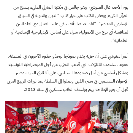
يوم الأحد، قال الغنوشي، وهو جالس في مكتبه المنزلي المليء بنسخ من
القرآن الكريم وبعض الكتب على غرار كتاب “الدين والدولة في السياق
الإسلامي المعاصر”: “لقد اقتنعنا بأنه ينبغي علينا العمل مع العلمانيين
لمنافسة أي نوع من الأصولية، سواء على أساس الأيديلوجية الإسلامية أو
العلمانية”.
أصر الغنوشي على أن حزبه يقدم نموذجا ليحذو حذوه الآخرون في المنطقة.
عموما، ساعدت التنازلات التي قدمها الحزب من أجل الديمقراطية التونسية،
وبشكل أساسي من أجل صمودها السياسي، على ألا يُلاقي الحزب مصير
الإخوان المسلمين في مصر، الذين وصلوا إلى السلطة بعد ثورات الربيع العربي
قبل أن يقع الإطاحة بهم بواسطة انقلاب عسكري في سنة 2013.