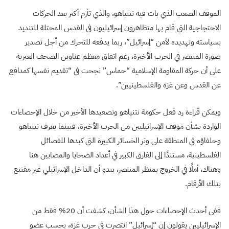
الموقف الصعب الذي بات فيه نتنياهو، والذي تأزم أكثر بعد الحركات
الاحتجاجية التي قام بها متظاهرون إسرائيليون في القدس المحتلة للتنديد
بسياسته وتهديده لأمن “إسرائيل”، ربما يدفعه للتحرك من أجل تصدير
صورة المنتصر في الحرب الأخيرة، رغم اتفاق معظم عناوين الصحف العبرية
على أن حركة المقاومة الإسلامية “حماس” نجحت في “تقديم نفسها كمدافع
عن القدس وعن غزة والفلسطينيين”.
ويمكن قراءة رد فعل حكومة نتنياهو وتصعيدها الأخير من خلال الإحصاءات
الواردة بشأن موقف الإسرائيليين من الحرب الأخيرة، فبينما يعزف نتنياهو
وحلفاؤه في المنطقة على وتر الخسائر الكبيرة التي كبدها للفصائل
الفلسطينية، مستندًا إلى الفارق الكبير في أعداد الضحايا والمصابين هنا
وهناك، أملًا في الخروج بمنظر المنتصر، يبدو أن الداخل الإسرائيلي غير مقتنع
بتلك الأرقام.
ففي أحدث الإحصاءات حول هذا الشأن، كشفت أن 20% فقط من
الإسرائيليين يقولون إن “إسرائيل” انتصرت في حرب غزة، بحسب عضو