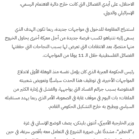
الاحتلال، على أيدي الفصائل التي كانت خارج دائرة الاهتمام الرسمي،
الإسرائيلي والدولي.
استدراج المقاومة للدخول في مواجهات جديدة، ربما تكون الهدف الذي
يسعى إليه نتنياهو لكسب فرصة جديدة من أجل معركة أخرى يحاول الخروج
منها منتصرًا، بعد الانتقادات التي تعرض لها بسبب النجاحات التي حققتها
الفصائل الفلسطينية خلال الـ 11 يومًا من المواجهات.
رئيس الحكومة العبرية الذي كان يؤمل نفسه منذ الوهلة الأولى لاندلاع
المواجهات الأخيرة، في توظيف هذا الحدث سياسيًّا وتعويض شعبيته
المنقوصة بسبب جرائم الفساد التي يواجهها، والفشل في إدارة الكثير من
الملفات؛ بات اليوم في موقف غاية في الصعوبة، الأمر الذي ربما يهدد مستقبله
السياسي ويطيح به خارج التشكيل الحكومي القادم.
وزير الخارجية الأميركي، أنتوني بلينكن، يصف الوضع الإنساني في غزة
بـ”الخطير”، مشددًا على ضرورة الشروع في التعامل معه بأقصى سرعة، في حين