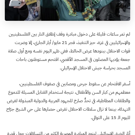
لم تمر ساعات قليلة على دخول مبادرة وقف إطلاق النار بين الفلسطينيين
والإسرائيليين في غزة، حيز التنفيذ، فجر 21 مايو/ أيار الجاري، إلا وضربت
قوات الاحتلال ببنودها عرض الحائط، ففي ظهر اليوم نفسه ومع أول صلاة
جمعة يؤديها المصلون في المسجد الأقصى، اقتحم مستوطنون باحات
المسجد بحراسة جيش الاحتلال الإسرائيلي.
أسفر الاقتحام عن سقوط جرحى ومصابين في صفوف الفلسطينيين،
معظمهم من كبار السن والأطفال، نتيجة استخدام القنابل المسيلة للدموع
والطلقات المطاطية، في تحدٍّ صارخ للجهود العربية والدولية المبذولة لفرض
التهدئة، بينما لا تزال سلطات الاحتلال تفرض حصارها على حي الشيخ جرّاح
لليوم الـ 15 على التوالي.
أثار الخرق الإسرائيلي لبنود المبادرة المصرية الكثير من التساؤلات حول قدرة