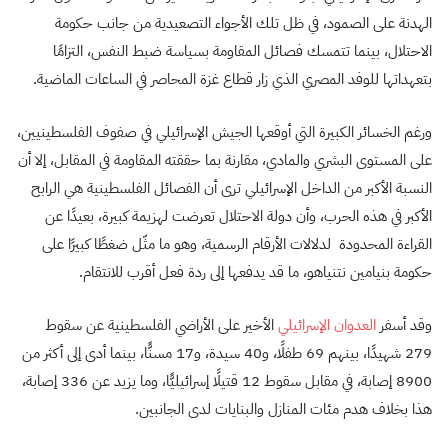
الهدنة على الصمود، في ظل تلك الأجواء التصعيدية من جانب حكومة
الاحتلال، بينما تتمسك فصائل المقاومة بسياسة ضبط النفس، التزامًا
بتعهداتها للوفد المصري الذي زار قطاع غزة المحاصر في الساعات الماضية.
ورغم الخسائر الكبيرة التي أوقعها الجيش الإسرائيلي في صفوف الفلسطينيين،
على المستوى البشري والمادي، مقارنة بما حققته المقاومة في المقابل، إلا أن
النسبة الأكبر من الداخل الإسرائيلي ترى أن الفصائل الفلسطينية هي الرابح
الأكبر في هذه الحرب، وأن دولة الاحتلال تعرضت لهزيمة كبيرة، بعيدًا عن
القراءة المحدودة لدلالات الأرقام الرسمية، وهو ما مثّل ضغطًا كبيرًا على
حكومة بنيامين نتنياهو، ما قد يدفعها إلى ردة فعل أقرب للانتقام.
وقد أسفر
العدوان الإسرائيلي
الأخير على الأراضي الفلسطينية عن سقوط
279 شهيدًا، بينهم 69 طفلًا، و40 سيدة، و17 مسنًّا، بينما أدى إلى أكثر من
8900 إصابة، في مقابل سقوط 12 قتيلًا إسرائيليًّا، وما يزيد عن 336 إصابة،
هذا بخلاف هدم مئات المنازل والبنايات لدى الجانبين.