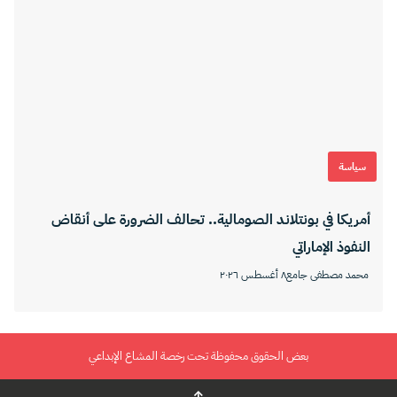
سياسة
أمريكا في بونتلاند الصومالية.. تحالف الضرورة على أنقاض
النفوذ الإماراتي
محمد مصطفى جامع
٨ أغسطس ٢٠٢٦
بعض الحقوق محفوظة تحت رخصة المشاع الإبداعي