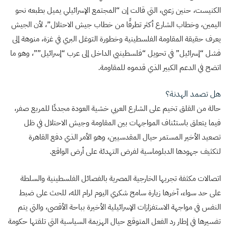
الكنيست، حنين زعبي، التي قالت إن “المجتمع الإسرائيلي يميل بطبعه نحو
اليمين، وخطاب الشارع أكثر تطرفًا من خطاب جيش الاحتلال”، لأن الجيش
يعرف حقيقة المقاومة الفلسطينية وخطورة التوغل البري في غزة، منوهة إلى
فشل “إسرائيل” في تحويل “فلسطينيي الداخل إلى عرب “إسرائيل””، وهو ما
اتضح في الدعم الكبير الذي قدموه للمقاومة.
هل تصمد الهدنة؟
حالة من القلق تخيم على الشارع العربي خشية العودة مجددًا للمربع صفر،
فيما يتعلق باستئناف المواجهات بين المقاومة وجيش الاحتلال في ظل
تصعيد الأخير المستمر حيال المقدسيين، وهو الأمر الذي دفع القاهرة
لتكثيف جهودها الدبلوماسية لفرض التهدئة على أرض الواقع.
اتصالات مكثفة تجريها الخارجية المصرية بالفصائل الفلسطينية والسلطة
على حد سواء، آخرها زيارة سامح شكري اليوم لرام الله، للحث على ضبط
النفس في مواجهة الاستفزازات الإسرائيلية الأخيرة بباحة الأقصى، والتي يتم
تفسيرها في إطار رد الفعل المتوقع حيال الهزيمة السياسية التي تلقتها حكومة