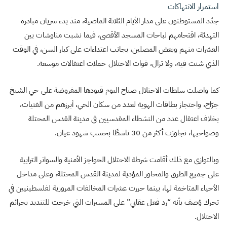
استمرار الانتهاكات
جدّد المستوطنون على مدار الأيام الثلاثة الماضية، منذ بدء سريان مبادرة
التهدئة، اقتحامهم لباحات المسجد الأقصى، فيما نشبت مناوشات بين
العشرات منهم وبعض المصلين، بجانب اعتداءات على كبار السن، في الوقت
الذي شنت فيه، ولا تزال، قوات الاحتلال حملات اعتقالات موسعة.
كما واصلت سلطات الاحتلال صباح اليوم قيودها المفروضة على حي الشيخ
جرّاح، واحتجاز بطاقات الهوية لعدد من سكان الحي، أبرزهم من الفتيات،
بخلاف اعتقال عدد من النشطاء المقدسيين في مدينة القدس المحتلة
وضواحيها، تجاوزت أكثر من 30 ناشطًا بحسب شهود عيان.
وبالتوازي مع ذلك أقامت شرطة الاحتلال الحواجز الأمنية والسواتر الترابية
على جميع الطرق والمحاور المؤدية لمدينة القدس المحتلة، وعلى مداخل
الأحياء المتاخمة لها، بينما حررت عشرات المخالفات المرورية لفلسطينيين في
تحرك وُصف بأنه “رد فعل عقابي” على المسيرات التي خرجت للتنديد بجرائم
الاحتلال.