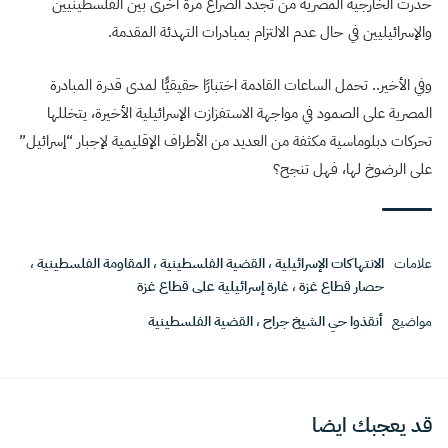
حذرت الخارجية المصرية من تجدد الصراع مرة أخرى بين الفلسطينيين
والإسرائيليين في حال عدم الالتزام بمبادرات التهدئة المقدمة.
وفي الأخير.. تحمل الساعات القادمة اختبارًا حقيقيًّا لمدى قدرة المبادرة
المصرية على الصمود في مواجهة الاستفزازت الإسرائيلية الأخيرة، يتخللها
تحركات دبلوماسية مكثفة من العديد من الأطراف الإقليمية لإجبار “إسرائيل”
على الرضوخ لها، فهل تنجح؟
علامات
الانتهاكات الإسرائيلية
،
القضية الفلسطينية
،
المقاومة الفلسطينية
،
حصار قطاع غزة
،
غارة إسرائيلية على قطاع غزة
مواضيع
أنقذوا حي الشيخ جراح
،
القضية الفلسطينية
قد يعجبك ايضا