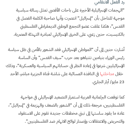
رد الفعل الانتقامي
“الهجمات الإسرائيلية الأخيرة على باحات الأقصى تمثل رسالة سياسية
موجهة للداخل بأن “إسرائيل” انتصرت وأنها صاحبة الكلمة الفصل في
القدس”، هكذا علقت عضو التجمع الوطني الديمقراطي الفلسطيني
بالكنيسيت، حنين زعبي، على الخرق الإسرائيلي لمبادرة التهدئة المصرية.
أشارت حنين إلى أن “المواطن الإسرائيلي فقد الشعور بالأمن في ظل سياسة
رئيس الوزراء بنيامين نتنياهو بعد حرب “سيف القدس” وأن الساسة
الإسرائيليين شرعوا في إعادة النظر في حساباتهم السياسية والعسكرية”، وذلك
خلال
مداخلتها
في النافذة المسائية على شاشة قناة الجزيرة مباشر، الأحد
23 مايو/ أيار الجاري.
كما توقعت البرلمانية العربية استمرار التصعيد الإسرائيلي في مواجهة
الفلسطينيين، مرجعة ذلك إلى أن “الشعور بالضعف والهزيمة في “إسرائيل”،
عادة ما يقود ساستها إلى تبني مخططات جديدة تقوم على الاستقواء
والتحريض والاعتقالات وإصدار لوائح الاتهام ضد الفلسطينيين”.