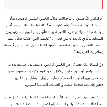
أما الرئيس الأرجنتيني ألبرتو فرنانديز هاتفَ الرئيس التشيلي الجديد وهنّأه
على هذا الفوز الكبير، داعيًا إياه لزيارة بلاده قريبًا، كما طالبه بالعمل من أجل
إنهاء عدم المساواة في أمريكا اللاتينية، بينما علّقَ رئيس البيرو اليساري، بيدرو
كاستيلو، قائلًا في تغريدة له على تويتر إن “الانتصار الذي حققته يمثل انتصار
الشعب التشيلي وتشاركه فيه شعوب أميركا اللاتينية التي تريد العيش في حرية
وسلام وعدالة وكرامة!”.
وفي السياق ذاته بعثَ كل من الرئيس البرازيلي الأسبق، لويز إيناسيو لولا دا
سيلفا، ورئيس أوروغواي، لويس لاكال بو، ونظيره الإكوادوري، غييرمو لاسو،
إضافة إلى وزير الخارجية المكسيكي، مارسيلو إبرارد، رسائل تهنئة لبوريك،
داعين إياه لبدء صفحة جديدة في العلاقات الخارجية لتشيلي.
وصعّد فوز بوريك من منسوب الأمل لدى الشعب التشيلي في مستقبل يضع
العدالة الاجتماعية على رأس قائمة الأولويات، في بلد يملك فيه 1% من