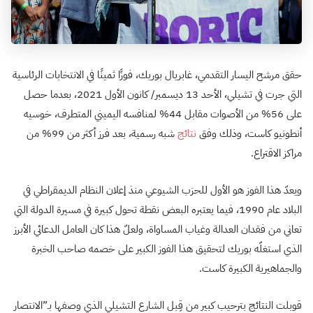
حقق مرشح اليسار التقدمي، غابريال بوريك، فوزًا ثمينًا في الانتخابات الرئاسية
التي جرت في تشيلي، الأحد 13 ديسمبر/ كانون الأول 2021، بعدما حصل
على 56% من الأصوات مقابل 44% لمنافسه اليميني المتطرف، خوسيه
أنطونيو كاست، وذلك وفق
نتائج
شبه رسمية، بعد فرز أكثر من 99% من
مراكز الاقتراع.
ويعدّ هذا الفوز هو الأول للحزب الشيوعي منذ إعلان النظام الديمقراطي في
البلاد عام 1990، فيما يعتبره البعض نقطة تحول كبيرة في مسيرة الدولة التي
تعاني من فقدان العدالة وغياب المساواة، ولعلّ هذا كان العامل الدعائي الأبرز
الذي استغلّه بوريك لتحقيق هذا الفوز الكبير على خصمه صاحب الخبرة
والجماهيرية الكبيرة كاست.
قوبلت النتائج بترحيب كبير من قِبل الشارع التشيلي الذي وصفها بـ”الانتصار