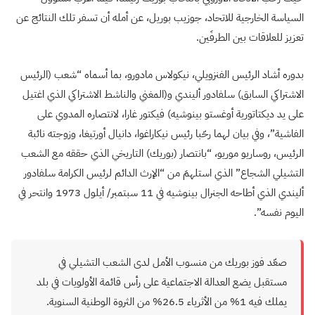
السياسة الخارجية للاتحاد، جوزيب بوريل، عن أمله أن تسفر تلك النتائج عن
تعزيز للعلاقات بين الطرفَين.
بدوره أشاد الرئيس الفنزويلي، نيكولاس مادورو، بما أسماه “شعب (الرئيس
الاشتراكي السابق) سلفادور أليندي و(المغني والناشط الاشتراكي الذي اغتيل
على يد ديكتاتورية أوغستو بينوشيه) فيكتور غارا، لانتصاره المدوي على
الفاشية”، وفي بيان لهما رحّبا رئيس نيكاراغوا، دانيال أورتيغا، وزوجته نائبة
الرئيس، روساريو موريو، “بانتصار (بوريك) التاريخي الذي حققه مع الشعب
التشيلي الشجاع” الذي استلهمَ من “الإرث الدائم لرئيس الكرامة سلفادور
أليندي الذي أطاحه الجنرال بينوشيه في 11 سبتمبر/ أيلول 1973 وانتحر في
اليوم نفسه”.
صعّد فوز بوريك من منسوب الأمل لدى الشعب التشيلي في
مستقبل يضع العدالة الاجتماعية على رأس قائمة الأولويات في بلد
يملك فيه 1% من الأثرياء 26.5% من الثروة الوطنية السنوية.