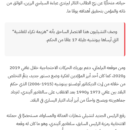
حياته، متخلّيًا عن زيّ الطالب الثائر ليرتدي عباءة السياسي الرزين، الواثق من
ذاته والمؤمن بتحقيق أهدافه يومًا ما.
وصف التشيليون هذا الانتصار الساحق بأنه “هزيمة نكراء للفاشية”
التي أرساها بيونشيه طيلة 17 عامًا من الحكم.
ومن موقعه البرلماني، دعم بوريك الحركات الاحتجاجية خلال عامَي 2019
و2020، كما كان أحد أبرز المؤيّدين لفكرة وضع دستور جديد، يتمُّ التخلص
من خلاله من إرث الديكتاتور أوغستو بينوشيه (1915-2006) الذي حكمَ
البلاد بين عامَي 1973 و1990 بعد الانقلاب على سالفادور أليندي، لتزداد
جماهيريته ويصبح واحدًا من أبرز أبناء التيار اليساري في البلاد.
رفع الرئيس الجديد لتشيلي شعارات العدالة والمساواة، مستحضرًا في حملته
الانتخابية رمزية الرئيس السابق، سلفادور أليندي، وهو ما كان له وقعه