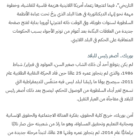
التاريخي”، فيما اعتبرها زعماء أمريكا اللاتينية هزيمة قاسية للفاشية، وخطوة
مهمة نحو إنهاء الديكتاتورية في هذا البلد الذي رزخَ تحت عباءة الأنظمة
السلطوية لسنوات طويلة، وفي الوقت ذاته اعتبرتها أوروبا بداية لفتح صفحة
جديدة من العلاقات البنّاءة بعد أعوام من توتير الأجواء بسبب الحكومات
المتعاقبة على الحكم في البلد اللاتيني.
بوريك.. أصغر رئيس للبلاد
لم يكن يتوقع أحد أن ذلك الشاب صغير السن، المولود في فبراير/ شباط
1986، والذي لم يتجاوز عمره 25 عامًا حين قاد الحركة النقابية الطلابية عام
2011، سيصبح يومًا ما رئيسًا لبلد ليس فيه متنفّس للديمقراطية التي
تسمح لغير أبناء السلطوية من الوصول للحكم، ليصبح بعد ذلك أصغر رئيس
للبلاد في مفاجأة من العيار الثقيل.
آمن بوريك، خريج كلية الحقوق، بفكرة العدالة الاجتماعية والحقوق الإنسانية
ومجانية التعليم وتحقيق المساواة، وهو ما زادَ من شعبيته حتى صار نائبًا
برلمانيًّا عام 2014، لم يتجاوز عمره وقتها 28 عامًا، لتبدأ مرحلة جديدة من