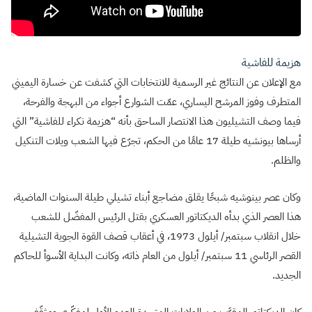
هزيمة للفاشية
مع الإعلان عن النتائج غير الرسمية للانتخابات التي كشفت عن خسارة اليميني
المتطرف وفوز المرشح اليساري، عمّت الشوارع أجواء من البهجة والفرحة،
فيما وصف التشيليون هذا الانتصار الساحق بأنه “هزيمة نكراء للفاشية” التي
أرساها بيونشيه طيلة 17 عامًا من الحكم، تجرّع فيها الشعب ويلات التنكيل
والظلم.
وكان عصر بينوشيه شبحًا يقلق مضاجع أبناء تشيلي طيلة السنوات الماضية،
هذا العصر الذي بدأه الديكتاتور العسكري بقتل الرئيس المفضّل للشعب
خلال انقلاب سبتمبر/ أيلول 1973، في أعقاب قصف القوة الجوية التشيلية
القصر الرئاسي 11 سبتمبر/ أيلول من العام ذاته، وكانت البداية الأسوأ للحاكم
الجديد.