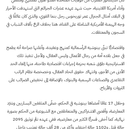
كان الديكتاتور المقرَّب من الولايات المتحدة العدو الأول لمفكّري ومثقّفي
وأداء أمريكا اللاتينية، حيث شهد عهده عشرات الجرائم التي استهدفت الأحرار
في البلاد، أمثال الجنرال عمر توريخوس رجل بنما القوي، والذي كان عائقًا في
وجه الهيمنة الأمريكية الشاملة على القناة، هذا بخلاف الزجّ بآلاف الشباب في
السجون والمعتقلات.
واقتصاديًّا تبنّى بينوشيه الرأسمالية كمنهج وعقيدة، وأعلنها صراحة أنه يطمح
في جعل بلاده أمة من رجال الأعمال وليس العمّال، ولأجل تنفيذ تلك
الاستراتيجية طوّق شعبه بحزمة إجراءات اقتصادية طاحنة، منها إلغاء الحد
الأدنى من الأجور، وانتهاك حقوق اتحاد العمّال، وخصخصة نظام الراتب
التقاعدي والصناعات الرسمية والبنوك، بالإضافة إلى تخفيض الضرائب على
الثروات والأرباح.
وخلال 17 عامًا أمضاها بينوشيه في الحكم، صفّى المثقفين اليساريين وشرّد
المعارضة، وأقصى الاشتراكيين والمتعاطفين مع الشيوعية من الحكم بصورة
نهائية، كما أخفى قسريًّا الكثير من معارضيه، ففي عهده تمَّ توثيق 2095
حالة قتل و1102 حالة اختفاء، وأكثر من 28 ألف حالة تعذيب داخل