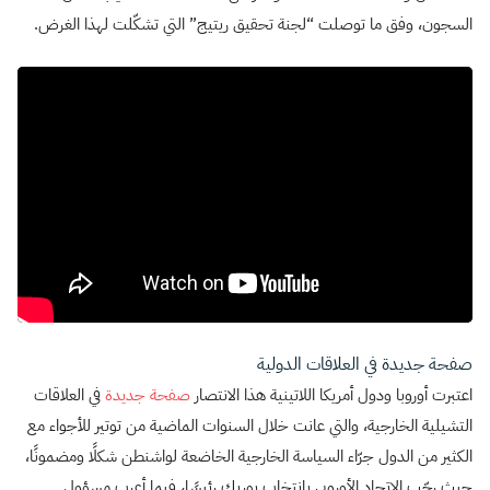
السجون، وفق ما توصلت “لجنة تحقيق ريتيج” التي تشكّلت لهذا الغرض.
صفحة جديدة في العلاقات الدولية
اعتبرت أوروبا ودول أمريكا اللاتينية هذا الانتصار
صفحة جديدة
في العلاقات
التشيلية الخارجية، والتي عانت خلال السنوات الماضية من توتير للأجواء مع
الكثير من الدول جرّاء السياسة الخارجية الخاضعة لواشنطن شكلًا ومضمونًا،
حيث رحّب الاتحاد الأوروبي بانتخاب بوريك رئيسًا، فيما أعرب مسؤول