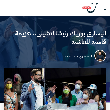
اليساري بوريك رئيسًا لتشيلي.. هزيمة
قاسية للفاشية
صابر طنطاوي
٢٠ ديسمبر ٢٠٢١