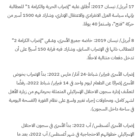
17 أبريل/ نيسان 2017: أُطلق عليه “إضراب الحرية والكرامة 1” للمطالبة
بإنهاء سياسة العزل الانفرادي والاعتقال الإداري، وشارك فيه 1500 أسير من
حركة “فتح”، واستمرَّ 40 يومًا.
8 أبريل/ نيسان 2019: خاضه جميع الأسرى، وسُمّي “إضراب الكرامة 2”
للمطالب ذاتها في الإضراب السابق، وشارك فيه قرابة 150 أسيرًا على أن
تدخل دفعات متتالية لاحقًا.
إضراب الأسرى فبراير/ شباط-24 آذار/ مارس 2022: بدأ الإضراب بخوض
الأسرى إضرابًا عن الطعام ليوم واحد في 14 فبراير/ شباط 2022، رفضًا
لتعسُّف إدارة سجون الاحتلال الإسرائيلي المتمثلة بحرمانهم من زيارة الأهل
لشهر كامل، ومحاولات إجراء تغيير واسع على نظام الفورة (الفسحة اليومية
في ساحة داخل السجون).
إضراب الأسرى أغسطس/ آب 2022: بدأ الأسرى في سجون الاحتلال
الإسرائيلي خطواتهم الاحتجاجية في شهر أغسطس/ آب 2022، بعد ما