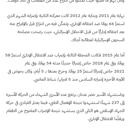
وكان لهم ما طلبوا حيث تمكّنوا من انتزاع عدد من المطالب في ذاك الوقت.
نهاية عام 2011 وبداية عام 2012 كانت معركته الثانية بإضرابه الشهير الذي
استمرَّ 66 يومًا ضد اعتقاله الإداري، وتمكّن فيه من انتزاع قرار بالإفراج عنه
بعد اعتقاله إداريًّا من قبل الاحتلال الإسرائيلي، حيث رضخت مصلحة
السجون الإسرائيلية لمطالبه آنذاك.
أما عام 2015 فكانت المحطة الثالثة بإضراب ضد الاعتقال الإداري استمرَّ 58
يومًا، وفي عام 2018 خاض إضرابًا جديدًا مدته 54 يومًا، وفي عام
2021 خاض إضرابًا استمرَّ 25 يومًا، وخرج بعدها بـ 5 أيام، وكان يخوض في
الآونة الأخيرة إضرابه السادس منذ 5 فبراير/ شباط الماضي.
وباستشهاد الأسير خضر عدنان يرتفع عدد الأسرى الشهداء من الحركة الأسيرة
إلى 237 شهيدًا استشهدوا نتيجة للإهمال الطبي، فيما يعتبَر القيادي في حركة
الجهاد الإسلامي هو الثاني الذي يستشهد نتيجة الإضراب المفتوح عن الطعام
ورفضًا للاعتقال الإداري.