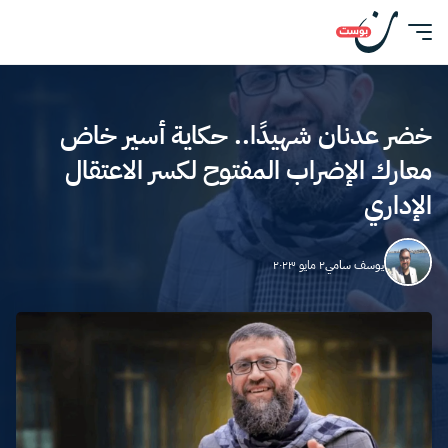
خضر عدنان شهيدًا.. حكاية أسير خاض
معارك الإضراب المفتوح لكسر الاعتقال
الإداري
يوسف سامي
٢ مايو ٢٠٢٣