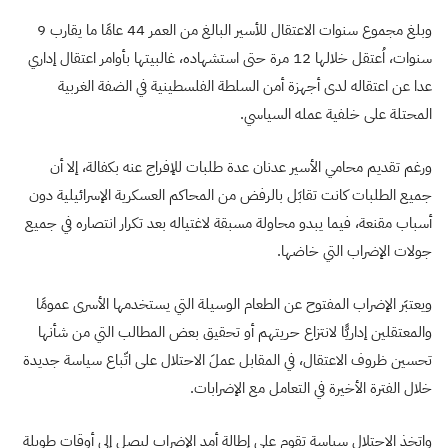
وبلغ مجموع سنوات الاعتقال للأسير البالغ من العمر 44 عامًا ما يقارب 9
سنوات، اُعتقل خلالها 12 مرة حتى استشهاده، غالبيتها بأوامر اعتقال إداري
عدا عن اعتقاله لدى أجهزة أمن السلطة الفلسطينية في الضفة الغربية
المحتلة على خلفية عمله السياسي.
ورغم تقديم محامي الأسير عدنان عدة طلبات للإفراج عنه بكفالة، إلا أن
جميع الطلبات كانت تقابَل بالرفض من المحاكم العسكرية الإسرائيلية دون
أسباب مقنعة، فيما يبدو محاولة مسبقة لاغتياله بعد تكرار انتصاره في جميع
جولات الإضراب التي خاضها.
ويعتبَر الإضراب المفتوح عن الطعام الوسيلة التي يستخدمها الأسرى عمومًا
والمعتقلين إداريًّا لانتزاع حريتهم أو تحقيق بعض المطالب التي من شأنها
تحسين ظروف الاعتقال، في المقابل عملَ الاحتلال على اتّباع سياسة جديدة
خلال الفترة الأخيرة في التعامل مع الإضرابات.
واتخذ الاحتلال سياسة تقوم على إطالة أمد الإضراب ليصل إلى أوقات طويلة