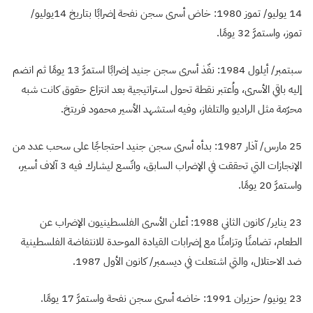
14 يوليو/ تموز 1980: خاض أسرى سجن نفحة إضرابًا بتاريخ 14يوليو/
تموز، واستمرَّ 32 يومًا.
سبتمبر/ أيلول 1984: نفّذ أسرى سجن جنيد إضرابًا استمرَّ 13 يومًا ثم انضم
إليه باقي الأسرى، واُعتبر نقطة تحول استراتيجية بعد انتزاع حقوق كانت شبه
محرّمة مثل الراديو والتلفاز، وفيه استشهد الأسير محمود فريتخ.
25 مارس/ آذار 1987: بدأه أسرى سجن جنيد احتجاجًا على سحب عدد من
الإنجازات التي تحققت في الإضراب السابق، واتّسع ليشارك فيه 3 آلاف أسير،
واستمرَّ 20 يومًا.
23 يناير/ كانون الثاني 1988: أعلن الأسرى الفلسطينيون الإضراب عن
الطعام، تضامنًا وتزامنًا مع إضرابات القيادة الموحدة للانتفاضة الفلسطينية
ضد الاحتلال، والتي اشتعلت في ديسمبر/ كانون الأول 1987.
23 يونيو/ حزيران 1991: خاضه أسرى سجن نفحة واستمرَّ 17 يومًا.