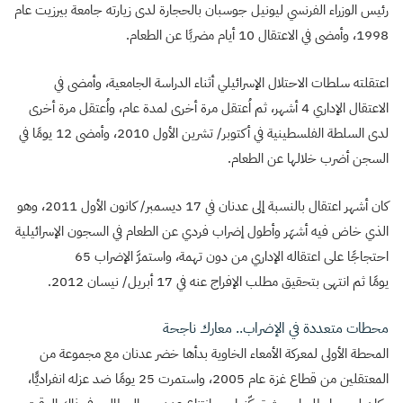
رئيس الوزراء الفرنسي ليونيل جوسبان بالحجارة لدى زيارته جامعة بيرزيت عام
1998، وأمضى في الاعتقال 10 أيام مضربًا عن الطعام.
اعتقلته سلطات الاحتلال الإسرائيلي أثناء الدراسة الجامعية، وأمضى في
الاعتقال الإداري 4 أشهر، ثم اُعتقل مرة أخرى لمدة عام، واُعتقل مرة أخرى
لدى السلطة الفلسطينية في أكتوبر/ تشرين الأول 2010، وأمضى 12 يومًا في
السجن أضرب خلالها عن الطعام.
كان أشهر اعتقال بالنسبة إلى عدنان في 17 ديسمبر/ كانون الأول 2011، وهو
الذي خاض فيه أشهَر وأطول إضراب فردي عن الطعام في السجون الإسرائيلية
احتجاجًا على اعتقاله الإداري من دون تهمة، واستمرَّ الإضراب 65
يومًا ثم انتهى بتحقيق مطلب الإفراج عنه في 17 أبريل/ نيسان 2012.
محطات متعددة في الإضراب.. معارك ناجحة
المحطة الأولى لمعركة الأمعاء الخاوية بدأها خضر عدنان مع مجموعة من
المعتقلين من قطاع غزة عام 2005، واستمرت 25 يومًا ضد عزله انفراديًّا،