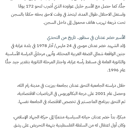
جدًّا، كما حصل مع الأسير خليل عواودة الذي أضرب لنحو 172 يومًا
واستغل الاحتلال طوال المدة، ليتخذ في وقت لاحق بحقه حكمًا بالسجن
تحت ذريعة تهريب هاتف محمول إلى داخل السجن.
الأسير خضر عدنان في سطور.. تاريخ من التحدي
وُلد الشهيد خضر عدنان موسى في 24 مارس/ آذار 1978 في بلدة عرابة في
جنين الواقعة شمالي الضفة الغربية المحتلة، وأنهى مرحلتَي الدراسة الأساسية
والثانوية العامة في مسقط رأسه عرابة، واجتاز المرحلة الثانوية بتقدير جيد جدًّا
عام 1996.
خلال دراسته الجامعية التحق عدنان بجامعة بيرزيت في مدينة رام الله،
وحصل عام 2001 على درجة البكالوريوس في الرياضيات الاقتصادية،
ثم التحق ببرنامج الماجستير في تخصص الاقتصاد في الجامعة نفسها.
مبكرًا، بدأ خضر عدنان حياته السياسية منتميًا إلى حركة الجهاد الإسلامي،
وكان أول اعتقال له من السلطة الفلسطينية بتهمة التحريض على رشق