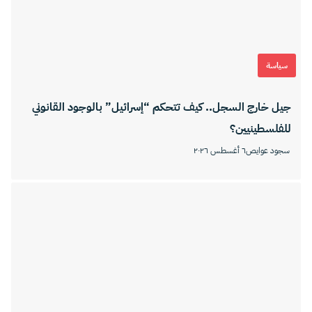
سياسة
جيل خارج السجل.. كيف تتحكم “إسرائيل” بالوجود القانوني
للفلسطينيين؟
سجود عوايص
٦ أغسطس ٢٠٢٦