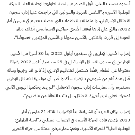
أسموه بحسب البيان الأول الصادر عن لجنة الطوارئ الوطنية العليا للحركة
الوطنية الأسيرة بـ”النقض للعهود والمواثيق التي تراجعت عنها إدارة سجون
الاحتلال الإسرائيلي، والمتمثلة بالتفاهمات التي حصلت معهم في مارس/ آذار
2022، والتي على إثرها أوقف الأسرى حراكهم الاستراتيجي آنذاك، وتقرر
العودة إلى قرارها بالتنكيل بالأسرى عمومًا وبالأسرى المؤبّدين خصوصًا”.
إضراب الأسرى الإداريين في سبتمبر/ أيلول 2022: بدأ 30 أسيرًا من الأسرى
الإداريين في سجون الاحتلال الإسرائيلي في 25 سبتمبر/ أيلول 2022 إضرابًا
مفتوحًا عن الطعام رفضًا لاستمرار اعتقالهم الإداري، إذ كانوا قد وجّهوا رسالة
قبل عدة أيام من شروعهم بالإضراب، أكدوا فيها أن مواجهة الاعتقال الإداري
مستمرة، وأن ممارسات إدارة سجون الاحتلال “لم يعد يحكمها الهوس الأمني
كمحرك فعلي لدى أجهزة الاحتلال، بل باتت انتقامًا من ماضيهم”.
إضراب بركان الحرية أو الشهادة: بدأ الإضراب الثلاثاء 21 مارس/ آذار
2023 بإعلان قادة الحركة الأسيرة في الإضراب، ممثلين بـ”لجنة الطوارئ
الوطنية العليا” للحركة الأسيرة، وهم: عمار مرضي ممثلًا عن حركة التحرير