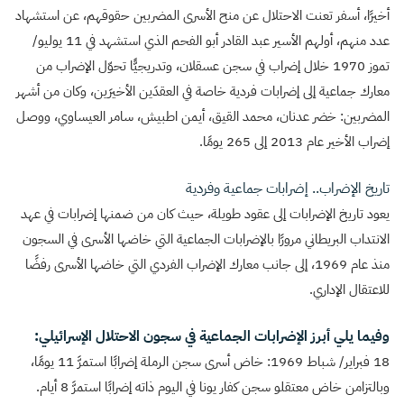
أخيرًا، أسفر تعنت الاحتلال عن منح الأسرى المضربين حقوقهم، عن استشهاد
عدد منهم، أولهم الأسير عبد القادر أبو الفحم الذي استشهد في 11 يوليو/
تموز 1970 خلال إضراب في سجن عسقلان، وتدريجيًّا تحوّل الإضراب من
معارك جماعية إلى إضرابات فردية خاصة في العقدَين الأخيرَين، وكان من أشهر
المضربين: خضر عدنان، محمد القيق، أيمن اطبيش، سامر العيساوي، ووصل
إضراب الأخير عام 2013 إلى 265 يومًا.
تاريخ الإضراب.. إضرابات جماعية وفردية
يعود تاريخ الإضرابات إلى عقود طويلة، حيث كان من ضمنها إضرابات في عهد
الانتداب البريطاني مرورًا بالإضرابات الجماعية التي خاضها الأسرى في السجون
منذ عام 1969، إلى جانب معارك الإضراب الفردي التي خاضها الأسرى رفضًا
للاعتقال الإداري.
وفيما يلي أبرز الإضرابات الجماعية في سجون الاحتلال الإسرائيلي:
18 فبراير/ شباط 1969: خاض أسرى سجن الرملة إضرابًا استمرَّ 11 يومًا،
وبالتزامن خاض معتقلو سجن كفار يونا في اليوم ذاته إضرابًا استمرَّ 8 أيام.