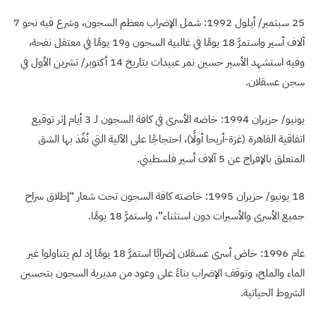
25 سبتمبر/ أيلول 1992: شمل الإضراب معظم السجون، وشرع فيه نحو 7
آلاف أسير واستمرَّ 18 يومًا في غالبية السجون و19 يومًا في معتقل نفحة،
وفيه استشهد الأسير حسين نمر عبيدات بتاريخ 14 أكتوبر/ تشرين الأول في
سجن عسقلان.
يونيو/ حزيران 1994: خاضه الأسرى في كافة السجون لـ 3 أيام إثر توقيع
اتفاقية القاهرة (غزة-أريحا أولًا)، احتجاجًا على الآلية التي نُفّذ بها الشق
المتعلق بالإفراج عن 5 آلاف أسير فلسطيني.
18 يونيو/ حزيران 1995: خاضته كافة السجون تحت شعار “إطلاق سراح
جميع الأسرى والأسيرات دون استثناء”، واستمرَّ 18 يومًا.
عام 1996: خاض أسرى عسقلان إضرابًا استمرَّ 18 يومًا إذ لم يتناولوا غير
الماء والملح، وتوقف الإضراب بناءً على وعود من مديرية السجون بتحسين
الشروط الحياتية.