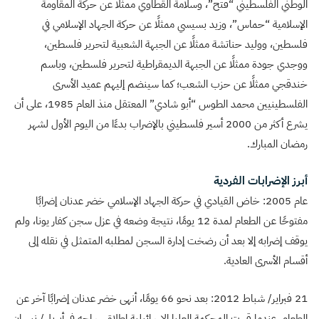
الوطني الفلسطيني “فتح”، وسلامة القطاوي ممثلًا عن حركة المقاومة
الإسلامية “حماس”، وزيد بسيسي ممثلًا عن حركة الجهاد الإسلامي في
فلسطين، ووليد حناتشة ممثلًا عن الجبهة الشعبية لتحرير فلسطين،
ووجدي جودة ممثلًا عن الجبهة الديمقراطية لتحرير فلسطين، وباسم
خندقجي ممثلًا عن حزب الشعب؛ كما سينضم إليهم عميد الأسرى
الفلسطينيين محمد الطوس “أبو شادي” المعتقل منذ العام 1985، على أن
يشرع أكثر من 2000 أسير فلسطيني بالإضراب بدءًا من اليوم الأول لشهر
رمضان المبارك.
أبرز الإضرابات الفردية
عام 2005: خاض القيادي في حركة الجهاد الإسلامي خضر عدنان إضرابًا
مفتوحًا عن الطعام لمدة 12 يومًا، نتيجة وضعه في عزل سجن كفار يونا، ولم
يوقف إضرابه إلا بعد أن رضخت إدارة السجن لمطلبه المتمثل في نقله إلى
أقسام الأسرى العادية.
21 فبراير/ شباط 2012: بعد نحو 66 يومًا، أنهى خضر عدنان إضرابًا آخر عن
الطعام، عندما قررت المحكمة العليا الإسرائيلية إطلاق سراحه في أبريل/ نيسان