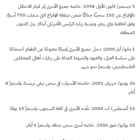
5 ديسمبر/ كانون الأول 1998: خاضه جميع الأسرى إثر قيام الاحتلال
بالإفراج عن 150 سجينًا جنائيًّا ضمن صفقة الإفراج التي شملت 750 أسيرًا،
وفق اتفاقية واي ريفر، وعشية زيارة الرئيس الأمريكي آنذاك بيل كلنتون
للمنطقة.
1 مايو/ أيار 2000: دخل جميع الأسرى إضرابًا مفتوحًا عن الطعام احتجاجًا
على سياسة العزل، والقيود والشروط المذلة على زيارات أهالي المعتقلين
الفلسطينيين، واستمرَّ نحو شهر.
26 يونيو/ حزيران 2001: خاضته الأسيرات في سجن نيفي تريستا، واستمرَّ 8
أيام.
15 أغسطس/ آب 2004: نفّذه الأسرى في كافة السجون، واستمرَّ 19 يومًا.
10 يوليو/ تموز 2006: خاضه أسرى سجن شطة، واستمرَّ 6 أيام.