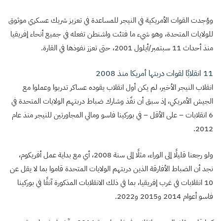
ووُجدت القوات الأمريكية في النيجر للمساعدة في تعزيز شريك عسكري موثوق
للولايات المتحدة، وهو شيء ما فتئت واشنطن تفعله في جميع أنحاء إفريقيا
منذ أحداث 11 سبتمبر/أيلول 2001، حتى تعزز نفوذها في القارة.
11 انقلابًا لقوات دربتها أمريكا منذ 2008
انقلاب النيجر الأخير، لم يكن أول انقلاب يقوده عساكر تدربوا وعملوا مع
الجيش الأمريكي، إذ سبق أن نفّذ وشارك ضباط دربتهم الولايات المتحدة في
6 انقلابات – على الأقل – في بوركينا فاسو ومالي المجاورتين للنيجر منذ عام
2012.
ولو رجعنا قليلًا إلى الوراء، مثلًا إلى سنة 2008، أي مع بداية عمل أفريكوم،
نجد أن الضباط الأفارقة الذين دربتهم الولايات المتحدة قاموا بما لا يقل عن
10 انقلابات في غرب إفريقيا، بما في ذلك الانقلابات المذكورة آنفًا في بوركينا
فاسو أعوام 2014 و2015 و2022.