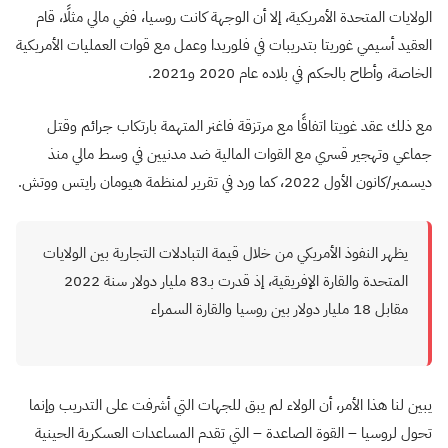
الولايات المتحدة الأمريكية، إلا أن الوجهة كانت روسيا، ففي مالي مثلًا، قام
العقيد أسيمي غوريتا بتدريبات في فلوريدا وعمل مع قوات العمليات الأمريكية
الخاصة، وأطاح بالحكم في بلاده عام 2020 و2021.
مع ذلك عقد غويتا اتفاقًا مع مرتزقة فاغنر المتهمة بارتكاب جرائم وقتل
جماعي وتهجير قسري مع القوات المالية ضد مدنيين في وسط مالي منذ
ديسمبر/كانون الأول 2022، كما ورد في تقرير لمنظمة هيومان رايتس ووتش.
يظهر النفوذ الأمريكي من خلال قيمة التبادلات التجارية بين الولايات
المتحدة والقارة الإفريقية، إذ قدرت بـ83 مليار دولار سنة 2022
مقابل 18 مليار دولار بين روسيا والقارة السمراء
يبين لنا هذا الأمر، أن الولاء لم يبق للجهات التي أشرفت على التدريب وإنما
تحول لروسيا – القوة الصاعدة – التي تقدم المساعدات العسكرية الحينية