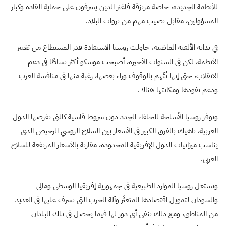
للأنظمة الجديدة، خاصة مرتزقة فاغنر الذين يشرفون على حماية القادة وكبار
المسؤولين، مقابل نصيب مهم من ثروات البلاد.
في بداية الألفية الماضية، حاولت روسيا الاستفادة قدر المستطاع من تغيير
الأنظمة، لكن في السنوات الأخيرة، أصبحت موسكو أكثر نشاطًا في دعم
الانقلاب، حتى إنها تُتّهم بالوقوف وراء بعضها، رغبة منها في منافسة الغرب
ودعم نفوذها ومكانتها هناك.
وتوفر روسيا الأسلحة للحلفاء الجدد دون شروط قاسية كالتي تفرضها الدول
الغربية، ناهيك بالفرق الكبير في الأسعار بين السلاح الروسي الرخيص الذي
يناسب ميزانيات الدول الإفريقية المحدودة، مقارنة بالأسعار المرتفعة للسلاح
الغربي.
وتستغل روسيا الموارد الطبيعية في جمهورية إفريقيا الوسطى ومالي
والسودان لتمويل اقتصادها المتعثّر وآلة الحرب التي تشرف عليها في العديد
من المناطق، ومع ذلك تنفي أي دور لها فيما يحصل في تلك البلدان