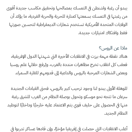
يبدو أن رغبة واشنطن في التمسك بمصالحها وتحقيق مكاسب جديدة أقوى
من رغبتها في التمسك بسمعتها كمنارة للحرية والحرية الفردية، ما يؤكد أن
الولايات المتحدة الأمريكية تستخدم شعارات الديمقراطية لتحسين صورتها
فقط وافتكاك امتيازات جديدة.
ماذا عن الروس؟
هناك نقطة مهمة برزت في الانقلابات الأخيرة التي شهدتها الدول الإفريقية،
فعقب كل انقلاب تخرج مظاهرات منددة بالغرب، ويُرفع خلالها علم روسيا
وبعض الشعارات المرحبة بالروس والداعية إلى قدومهم للقارة السمراء.
للوهلة الأولى يبدو لنا وجود ترحيب كبير بالروس، فحتى القيادات الجديدة
سرعان ما تتجه نحو موسكو وتحول بوصلة النظام من الغرب للشرق رغبة
منها في الحصول على حليف قوي يتم الاعتماد عليه خارجيًا وداخليًا لتوطيد
النظام الجديد.
أغلب الانقلابات التي حصلت في إفريقيا مؤخرًا، وإن قادها عساكر تدربوا في