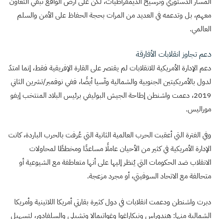
المسار الدستوري وترسيخ الديمقراطيات، لكن على أرض الواقع تبقي التعاون
معهم، بل وتدعمه في العديد من المرات بحجة الحفاظ على الأمن والسلم
العالمي.
دعم تجاوز انقلابات الأفارقة
دعم الإدارة الأمريكية للانقلابات لم يقتصر على القارة الإفريقية فقط، إنما امتدّ
لدول بالأمريكيتين الجنوبية والشمالية وآسيا أيضًا، ففي نوفمبر/تشرين الثاني
2019، دعمت واشنطن إطاحة الجيش البوليفي برئيس البلاد المنتخب إيفو
موراليس.
وفي الفترة التي أعقبت الحرب العالمية الثانية التي عُرفت بالحرب الباردة، كانت
الإدارة الأمريكية في كثير من الأحيان عاملًا مساعدًا ومخططًا لمحاولات
الانقلاب ضد الحكومات التي يُنظر إليها على أنها متعاطفة مع الشيوعية أو
متحالفة مع الاتحاد السوفيتي، أو مجرد مزعجة.
دبرت واشنطن ودعمت انقلابات في دول كثيرة بقارتي أمريكا اللاتينية وأمريكا
الشمالية منها: هندوراس ونيكاراغوا وغواتيمالا وتشيلي والسلفادور، لتسهيل