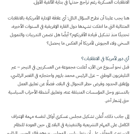
الانقلابات العسكرية رغم تراجع حدتها في بداية الألفية الأولى.
هنا يجب علينا أن نطرح السؤال التالي: أي علاقة للإدارة الأمريكية بالانقلابات
المتتالية التي ما انفكت تشهدها دول القارة الإفريقية في السنوات الأخيرة،
تحديدًا منذ تشكيل قيادة الأفريكوم؟ أيضًا هل تضمن التدريبات والتمويل
السخي ولاء الجيوش لأمريكا أم العكس ما يحصل؟
أي دور لأمريكا في الانقلابات؟
قبل نحو أسبوع من الآن، أعلنت مجموعة من العسكريين في النيجر – عبر
التليفزيون الوطني – عزل الرئيس محمد بازوم واحتجازه في القصر الرئاسي،
وإغلاق الحدود وفرض حظر التجوال في البلاد، فضلًا عن تعليق العمل
بالدستور وحل المؤسسات المنبثقة عنه، وتعليق أنشطة الأحزاب السياسية
حتى إشعار آخر.
إلى جانب ذلك، أُعلن تشكيل مجلس عسكري أوكل لنفسه مهمة الإشراف
الكامل على المهام التشريعية والتنفيذية في البلاد إلى حين العودة للنظام
الدستوري المعلّق، على أن يتولى رئيس المجلس – وهو قائد الحرس الرئاسي