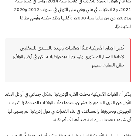
كما قام هؤلاء الجنود بانقلاب في غامبيا سنة 2014، وآخر في غينيا سنة
2021، و3 انقلابات في مالي وهي على التوالي في سنوات 2012 و2020
و2021، وفي موريتانيا سنة 2008، وأغلبها وطّد حكمه وأرسى نظامًا
استبداديًا.
تُدين الإدارة الأمريكية علنًا الانقلابات وتهدد بالتصدي للمنقلبين
لإعادة المسار الدستوري وترسيخ الديمقراطيات، لكن في أرض الواقع
تبقي التعاون معهم
يذكر أن القوات الأمريكية دخلت القارة الإفريقية بشكل جماعي في أوائل العقد
الأول من القرن الحادي والعشرين، عندما بدأت الولايات المتحدة في تدريب
الجيوش وتجهيزها والمساعدة في بناء القدرات في دول إفريقية لم يسبق لها
أن شهدت هجمات إرهابية ضد أهداف أمريكية.
وتقول السياسة الأمريكية إن الدول الضعيفة يمكن أن تصبح ملاذًا للإرهابيين،