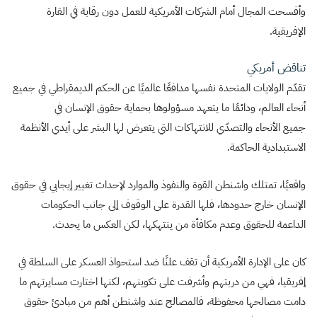
وأفسحت المجال أمام الشركات الأمريكية للعمل دون رقابة في القارة
الإفريقية.
تناقض أمريكي
تقدّم الولايات المتحدة نفسها مدافعًا عالميًا عن الحكم الديمقراطي في جميع
أنحاء العالم، ودائمًا ما يتعهد مسؤولوها بحماية حقوق الإنسان في
جميع الأنحاء والتصدّي للانتهاكات التي يتعرض لها البشر على أيدي الأنظمة
الاستبدادية الحاكمة.
واقعيًا، تمتلك واشنطن القوة والنفوذ والموارد لإحداث تغيير إيجابي في حقوق
الإنسان خارج حدودها، فلها القدرة على الوقوف إلى جانب الحكومات
الداعمة للحقوق وعدم مكافأة من ينتهكها، لكن العكس ما يحدث.
كان على الإدارة الأمريكية أن تقف علنًا ضد استحواذ العسكر على السلطة في
إفريقيا، فهي من دربتهم وأشرفت على تكوينهم، لكنها اختارت مسايرتهم ما
دامت مصالحها محفوظة، فالمصالح عند واشنطن أهم من مبادئ حقوق