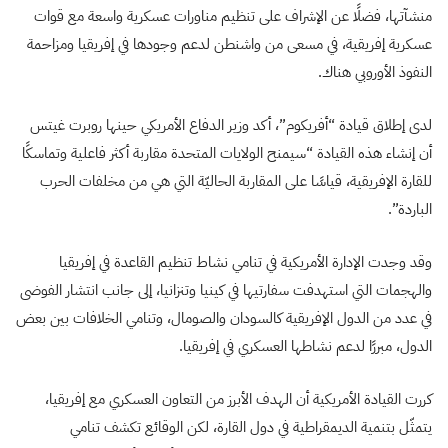
منشآتها، فضلًا عن الإشراف على تنظيم مناورات عسكرية واسعة مع قوات
عسكرية إفريقية، في مسعى من واشنطن لدعم وجودها في إفريقيا ومزاحمة
النفوذ الأوروبي هناك.
لدى إطلاق قيادة “أفريكوم”، أكد وزير الدفاع الأمريكي حينها روبرت غيتس
أن إنشاء هذه القيادة “سيمنح الولايات المتحدة مقاربة أكثر فاعلية وتماسكًا
للقارة الإفريقية، قياسًا على المقاربة الحاليّة التي هي من مخلفات الحرب
الباردة”.
وقد وجدت الإدارة الأمريكية في تنامي نشاط تنظيم القاعدة في إفريقيا
والهجمات التي استهدفت سفارتيها في كينيا وتنزانيا، إلى جانب انتشار الفوضى
في عدد من الدول الإفريقية كالسودان والصومال، وتنامي الخلافات بين بعض
الدول، مبررًا لدعم نشاطها العسكري في إفريقيا.
كررت القيادة الأمريكية أن الهدف الأبرز من التعاون العسكري مع إفريقيا،
يتمثّل بتنمية الديمقراطية في دول القارة، لكن الوقائع تكشف تنامي