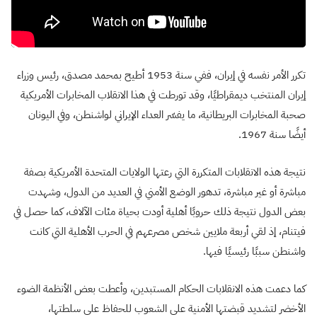
تكرر الأمر نفسه في إيران، ففي سنة 1953 أطيح بمحمد مصدق، رئيس وزراء
إيران المنتخب ديمقراطيًا، وقد تورطت في هذا الانقلاب المخابرات الأمريكية
صحبة المخابرات البريطانية، ما يفسّر العداء الإيراني لواشنطن، وفي اليونان
أيضًا سنة 1967.
نتيجة هذه الانقلابات المتكررة التي رعتها الولايات المتحدة الأمريكية بصفة
مباشرة أو غير مباشرة، تدهور الوضع الأمني في العديد من الدول، وشهدت
بعض الدول نتيجة ذلك حروبًا أهلية أودت بحياة مئات الآلاف، كما حصل في
فيتنام، إذ لقي أربعة ملايين شخص مصرعهم في الحرب الأهلية التي كانت
واشنطن سببًا رئيسيًا فيها.
كما دعمت هذه الانقلابات الحكام المستبدين، وأعطت بعض الأنظمة الضوء
الأخضر لتشديد قبضتها الأمنية على الشعوب للحفاظ على سلطتها،