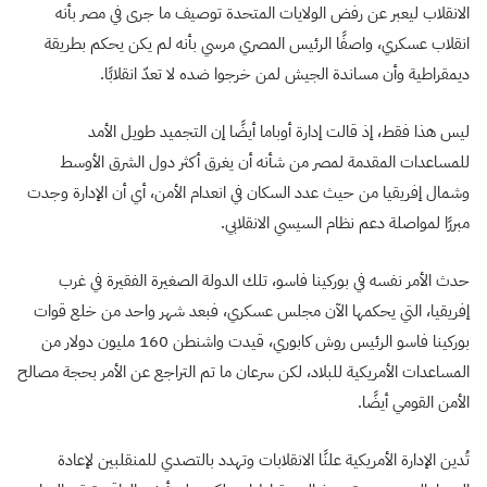
الانقلاب ليعبر عن رفض الولايات المتحدة توصيف ما جرى في مصر بأنه
انقلاب عسكري، واصفًا الرئيس المصري مرسي بأنه لم يكن يحكم بطريقة
ديمقراطية وأن مساندة الجيش لمن خرجوا ضده لا تعدّ انقلابًا.
ليس هذا فقط، إذ قالت إدارة أوباما أيضًا إن التجميد طويل الأمد
للمساعدات المقدمة لمصر من شأنه أن يغرق أكثر دول الشرق الأوسط
وشمال إفريقيا من حيث عدد السكان في انعدام الأمن، أي أن الإدارة وجدت
مبررًا لمواصلة دعم نظام السيسي الانقلابي.
حدث الأمر نفسه في بوركينا فاسو، تلك الدولة الصغيرة الفقيرة في غرب
إفريقيا، التي يحكمها الآن مجلس عسكري، فبعد شهر واحد من خلع قوات
بوركينا فاسو الرئيس روش كابوري، قيدت واشنطن 160 مليون دولار من
المساعدات الأمريكية للبلاد، لكن سرعان ما تم التراجع عن الأمر بحجة مصالح
الأمن القومي أيضًا.
تُدين الإدارة الأمريكية علنًا الانقلابات وتهدد بالتصدي للمنقلبين لإعادة