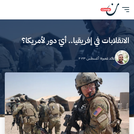
الانقلابات في إفريقيا.. أيّ دور لأمريكا؟
عائد عميرة
١ أغسطس ٢٠٢٣