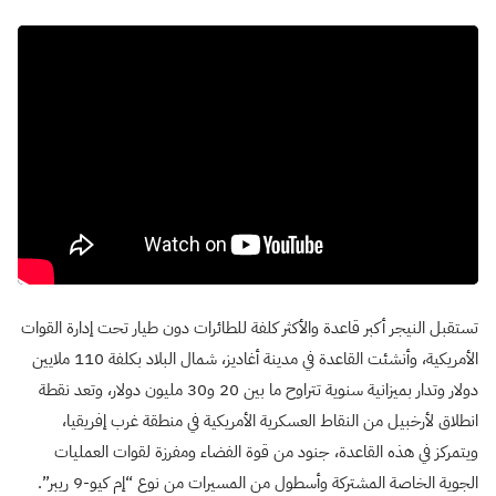
تستقبل النيجر أكبر قاعدة والأكثر كلفة للطائرات دون طيار تحت إدارة القوات
الأمريكية، وأنشئت القاعدة في مدينة أغاديز، شمال البلاد بكلفة 110 ملايين
دولار وتدار بميزانية سنوية تتراوح ما بين 20 و30 مليون دولار، وتعد نقطة
انطلاق لأرخبيل من النقاط العسكرية الأمريكية في منطقة غرب إفريقيا،
ويتمركز في هذه القاعدة، جنود من قوة الفضاء ومفرزة لقوات العمليات
الجوية الخاصة المشتركة وأسطول من المسيرات من نوع “إم كيو-9 ريبر”.