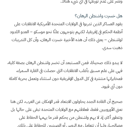
وتصر على عدم تورطها في أي شيء هناك.
هل خسرت واشنطن الرهان؟
يقود العساكر الذين تدربوا في الولايات المتحدة الأمريكية الانقلابات على
أنظمة الحكم في إفريقيا، لكنهم يتوجهون علنًا نحو موسكو – العدو اللدود
لواشنطن – يعني ذلك أن هذه الأخيرة خسرت الرهان، وأن كل التدريبات
ذهبت سدى.
لا يبدو ذلك صحيحًا، فمن المستبعد أن تخسر واشنطن الرهان بصفة كلية،
فهي على علم مسبق بأغلب الانقلابات التي حصلت في القارة السمراء،
فمخابراتها منتشرة في كل الدول الإفريقية دون استثناء وتعمل بحرية كاملة
دون أي قيود.
صحيح أن القادة الجدد يحاولون الابتعاد قدر الإمكان عن الغرب، لكن هنا
نعني الأوروبيين فقط، فعلاقتهم مع الولايات المتحدة تبقى على حالها بل
وتتطور أكثر، إذ لا يهم واشنطن من يحكم قدر ما يهمها الحفاظ على
مصالحها، ولها أن تتعامل مع الروس أو الصينيين للحفاظ على ذلك.