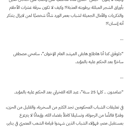
بأوراق الشجر المبللة برطوبته العذبة؟! وكيف لا تكون سرقة عشرات الأحلام
والذكريات والآمال الجميلة لشباب بعمر الورد شأنًا شخصيًا لمن لايزال يتذكر
أنه إنسان؟!
…
“دلوقتي كدا أنا هاطلع هابقى المرشد العام للإخوان”، سامحي مصطفى
ساخرًا بعد الحكم عليه بالمؤبد.
…
“صامدون .. كلها 25 سنة”، عبد الله الفخراني بعد الحكم عليه بالمؤبد.
في تعليقات الشباب المحكومين تجد الكثير من السخرية، والقليل من الحزن،
وقدرًا فائضًا من الرجولة، وتسليمًا كاملاً بقضاء الله، وإيمانًا لا يتزعزع
بمستقبل مصر، فهؤلاء الشباب الذين شهدوا قيامة الشعب المصري في يناير،