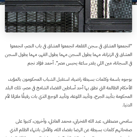
“اتجمعوا العشاق في سجن القلعة، اتجمعوا العشاق في باب النصر، اتجمعوا
العشاق في الزنزانة، مهما يطول السجن مهما يطول القهر، مهما يطول السجن
في السجانة، مين اللي يقدر ساعة يحبس مصر”. أحمد فؤاد نجم
بوجوه باسمة وكلمات بسيطة راضية، استقبل الشباب المحكومون بالمؤبد،
الأحكام الظالمة التي نطق بها أحد أساطين القضاء الشامخ في مصر، تلك البلد
المحكومة بتأبيد الجرح، وتأبيد اللوعة، وتأبيد الوجع الذي بات رفيقًا ملازمًا لأم
الدنيا.
سامحي مصطفى، عبد الله الفخراني، محمد العادلي، وآخرون، كتبوا على
صفحاتهم كلمات بسيطة عن الرضا بقضاء الله، والأمل بانتهاء الظلم الذي