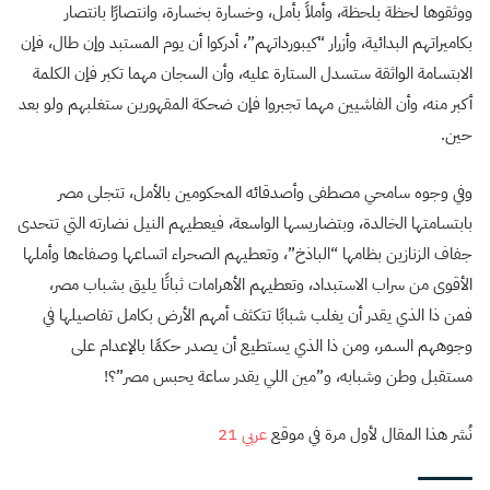
ووثقوها لحظة بلحظة، وأملاً بأمل، وخسارة بخسارة، وانتصارًا بانتصار
بكاميراتهم البدائية، وأزرار “كيبورداتهم”، أدركوا أن يوم المستبد وإن طال، فإن
الابتسامة الواثقة ستسدل الستارة عليه، وأن السجان مهما تكبر فإن الكلمة
أكبر منه، وأن الفاشيين مهما تجبروا فإن ضحكة المقهورين ستغلبهم ولو بعد
حين.
وفي وجوه سامحي مصطفى وأصدقائه المحكومين بالأمل، تتجلى مصر
بابتسامتها الخالدة، وبتضاريسها الواسعة، فيعطيهم النيل نضارته التي تتحدى
جفاف الزنازين بظامها “الباذخ”، وتعطيهم الصحراء اتساعها وصفاءها وأملها
الأقوى من سراب الاستبداد، وتعطيهم الأهرامات ثباتًا يليق بشباب مصر،
فمن ذا الذي يقدر أن يغلب شبابًا تتكثف أمهم الأرض بكامل تفاصيلها في
وجوههم السمر، ومن ذا الذي يستطيع أن يصدر حكمًا بالإعدام على
مستقبل وطن وشبابه، و”مين اللي يقدر ساعة يحبس مصر”؟!
نُشر هذا المقال لأول مرة في موقع
عربي 21