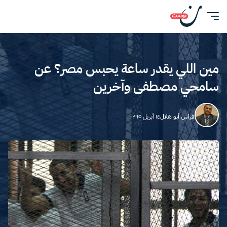
مين اللي يقدر ساعة يحبس مصر؟ عن
سامحي مصطفى وآخرين
فراس أبو هلال
١٤ أبريل ٢٠١٥