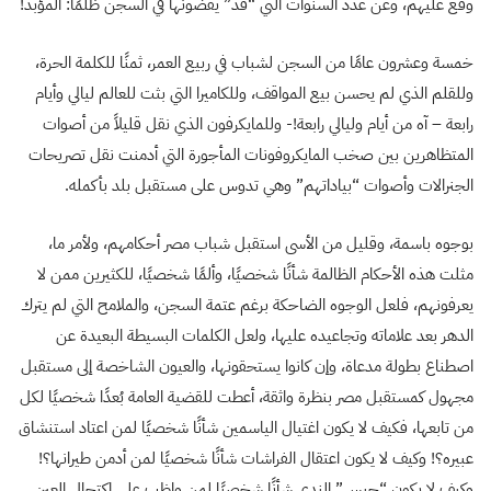
وقع عليهم، وعن عدد السنوات التي “قد” يقضونها في السجن ظلمًا: المؤبد!
خمسة وعشرون عامًا من السجن لشباب في ربيع العمر، ثمنًا للكلمة الحرة،
وللقلم الذي لم يحسن بيع المواقف، وللكاميرا التي بثت للعالم ليالي وأيام
رابعة – آه من أيام وليالي رابعة!- وللمايكرفون الذي نقل قليلاً من أصوات
المتظاهرين بين صخب المايكروفونات المأجورة التي أدمنت نقل تصريحات
الجنرالات وأصوات “بياداتهم” وهي تدوس على مستقبل بلد بأكمله.
بوجوه باسمة، وقليل من الأسى استقبل شباب مصر أحكامهم، ولأمر ما،
مثلت هذه الأحكام الظالمة شأنًا شخصيًا، وألمًا شخصيًا، للكثيرين ممن لا
يعرفونهم، فلعل الوجوه الضاحكة برغم عتمة السجن، والملامح التي لم يترك
الدهر بعد علاماته وتجاعيده عليها، ولعل الكلمات البسيطة البعيدة عن
اصطناع بطولة مدعاة، وإن كانوا يستحقونها، والعيون الشاخصة إلى مستقبل
مجهول كمستقبل مصر بنظرة واثقة، أعطت للقضية العامة بُعدًا شخصيًا لكل
من تابعها، فكيف لا يكون اغتيال الياسمين شأنًا شخصيًا لمن اعتاد استنشاق
عبيره؟! وكيف لا يكون اعتقال الفراشات شأنًا شخصيًا لمن أدمن طيرانها؟!
وكيف لا يكون “حبس” الندى شأنًا شخصيًا لمن واظب على اكتحال العين