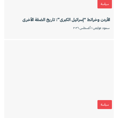
سياسة
الأردن وخرائط “إسرائيل الكبرى”: تاريخ الضفة الأخرى
سجود عوايص
١٠ أغسطس ٢٠٢٦
سياسة