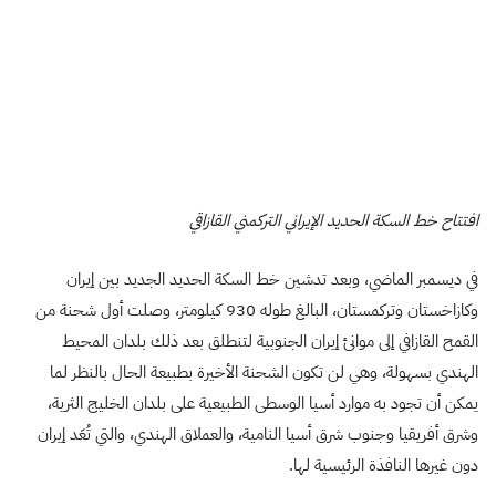
افتتاح خط السكة الحديد الإيراني التركمني القازاقي
في ديسمبر الماضي، وبعد تدشين خط السكة الحديد الجديد بين إيران
وكازاخستان وتركمستان، البالغ طوله 930 كيلومتر، وصلت أول شحنة من
القمح القازافي إلى موانئ إيران الجنوبية لتنطلق بعد ذلك بلدان المحيط
الهندي بسهولة، وهي لن تكون الشحنة الأخيرة بطبيعة الحال بالنظر لما
يمكن أن تجود به موارد أسيا الوسطى الطبيعية على بلدان الخليج الثرية،
وشرق أفريقيا وجنوب شرق أسيا النامية، والعملاق الهندي، والتي تُعَد إيران
دون غيرها النافذة الرئيسية لها.