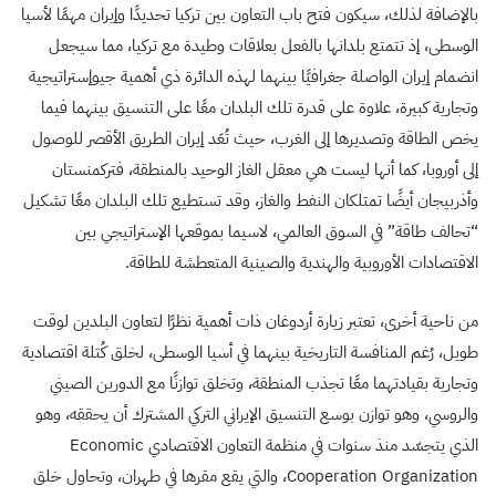
بالإضافة لذلك، سيكون فتح باب التعاون بين تركيا تحديدًا وإيران مهمًا لأسيا
الوسطى، إذ تتمتع بلدانها بالفعل بعلاقات وطيدة مع تركيا، مما سيجعل
انضمام إيران الواصلة جغرافيًا بينهما لهذه الدائرة ذي أهمية جيوإستراتيجية
وتجارية كبيرة، علاوة على قدرة تلك البلدان معًا على التنسيق بينهما فيما
يخص الطاقة وتصديرها إلى الغرب، حيث تُعَد إيران الطريق الأقصر للوصول
إلى أوروبا، كما أنها ليست هي معقل الغاز الوحيد بالمنطقة، فتركمنستان
وأذربيجان أيضًا تمتلكان النفط والغاز، وقد تستطيع تلك البلدان معًا تشكيل
“تحالف طاقة” في السوق العالمي، لاسيما بموقعها الإستراتيجي بين
الاقتصادات الأوروبية والهندية والصينية المتعطشة للطاقة.
من ناحية أخرى، تعتبر زيارة أردوغان ذات أهمية نظرًا لتعاون البلدين لوقت
طويل، رُغم المنافسة التاريخية بينهما في أسيا الوسطى، لخلق كُتلة اقتصادية
وتجارية بقيادتهما معًا تجذب المنطقة، وتخلق توازنًا مع الدورين الصيني
والروسي، وهو توازن بوسع التنسيق الإيراني التركي المشترك أن يحققه، وهو
الذي يتجسّد منذ سنوات في منظمة التعاون الاقتصادي Economic
Cooperation Organization، والتي يقع مقرها في طهران، وتحاول خلق