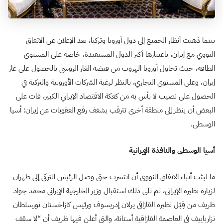
بينما ذهبت أنظار الجميع إلى دول أوروبا وتركيا، بعد الإعلان عن الاتفاق
النووي مع إيران، باعتبارها أكبر الدول المستفيدة، خاصة على المستوى
الطاقة، حيث تحاول أوروبا الهروب من قبضة الغاز الروسي بالحصول على غاز
إيران، وعلى المستوى التجاري، بالنظر لرغبة الشركات الأوروبية والتركية في
الحصول على نصيب لا بأس به من كعكة الاقتصاد الإيراني الكبير، فات على
البعض أن ينظر إلى منطقة أخرى تترقب بشغف رفع العقوبات عن إيران: أسيا
الوسطى.
أسيا الوسطى والنافذة الإيرانية
ما لبثت أنباء الاتفاق النووي أن انتشرت حتى وصل الرئيس التركي إلى طهران
لزيارة نظيره الإيراني، ثم تلى ذلك استقبال وزير الخارجية الإيراني محمد جواد
ظريف من قِبَل نظيره القازاقي يرلان إدريسوف ورئيس كازاخستان نورسلطان
نزارباييف في العاصمة القازاقية أستانة، والتي أعلن فيها ظريف أن “لا سقف