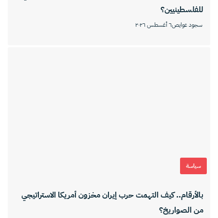
للفلسطينيين؟
سجود عوايص
٦ أغسطس ٢٠٢٦
سياسة
بالأرقام.. كيف التهمت حرب إيران مخزون أمريكا الاستراتيجي
من الصواريخ؟