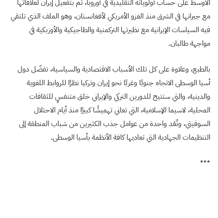
الأوسط على حساب أولوياته التقليدية في أوروبا، ثم بتفعيل إيران لعلاقاتها
مع جيرانها في الشرق منذ الغزو الأمريكي لأفغانستان، وهو الملف الذي تلتقي
فيه السياسات الإيرانية مع نظيرتها التركمنية والطاجيكية والأوزبكية في
مواجهة طالبان.
بالطبع، وعلاوة على كل تلك الأسباب الاقتصادية والسياسية، تفضّل دول
أسيا الوسطى الاتجاه جنوبًا وغربًا نحو إيران وتركيا نظرًا للروابط اللغوية
والدينية، والتي ستتيح للدورين التركي والإيراني خلق متنفسٍ للثقافات
المحلية، لاسيما الإسلامية، التي تعاني تهميشًا كبيرًا منذ أيام الاحتلال
السوفيتي، وتُعَد واحدة من عوامل جذب الكثيرين من شباب المنطقة إلى
التنظيمات الجهادية التي تعاديها كافة الأنظمة بأسيا الوسطى.
***