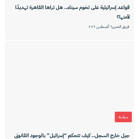
قواعد إسرائيلية على تخوم سيناء.. هل تراها القاهرة تهديدًا
لأمنها؟
فريق التحرير
٦ أغسطس ٢٠٢٦
سياسة
جيل خارج السجل.. كيف تتحكم “إسرائيل” بالوجود القانوني