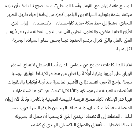
لتوسيع علاقة إيران مع القوقاز وأسيا الوسطى”، بينما صرّح نزارباييف أن بلاده
مهتمة بشدة بتوطيد الشراكة بين البلدين كجزء من إعادة إحياء طريق الحرير
التجاري، مشيرًا إلى خط سكة حديد كازاخستان – تركمنستان – إيران الذي
افتُتِح العام الماضي، والتعاون الجاري الآن بين الدول المطلة على بحر قزوين
الغني بالغاز، والتي لاتزال ترسّم الحدود فيما يخص نطاق السيادة البحرية
لكل منها.
تعبّر تلك الكلمات بوضوح عن حماس بلدان أسيا الوسطى لانفتاح السوق
الإيراني على أوروبا وتركيا، أولًا لأنها تعاني من مخاطر الارتباط الوثيق بروسيا
نتيجة تراجع الأخيرة اقتصاديًا في الأشهر الماضية بعد أزمة أوكرانيا والعقوبات
الاقتصادية الغربية على موسكو، وثانيًا لأنها تبحث عن تنويع الاستثمارات
فيها قدر الإمكان لكيلا تصبح فريسة للهيمنة الصينية بالكامل، وثالثًا لأن إيران
المتصلة جغرافيًا بباكستان، والمتصلة بالهند عن طريق البحر العربي، جسر
لبلدان المنطقة إلى الاقتصاد الهندي الذي لا يسعها أن تصل له بسهولة
نتيجة الاضطراب الأفغاني والصراع الباكستاني الهندي في كشمير.