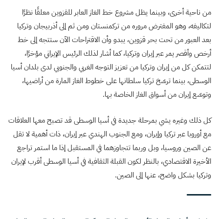
من ناحية أخرى، وبينما يظل مشروع خط الغاز العابر للقزوين معلقًا نظرًا
لتكاليفه، وهو المفترض مروره من تركمنستان ومن ثم إلى أذربيجان وتركيا
بعد العبور من تحت بحر قزوين، يبدو وأن الاقتراحات الآن ستتجه إلى خط
أرخص وأقصر يمر عبر إيران وتركيا، كما أشار لذلك الرئيس الإيراني مؤخرًا،
لتتمكن كل من إيران وتركيا من تعزيز التوجه الغربي والجنوبي لدى بلدان أسيا
الوسطى، بينما ترسّخ تركيا سلطانها على خطوط الغاز المارة من أراضيها،
وتوسّع إيران من أسواق الغاز الخاصة بها.
كل ذلك وغيره يشي بمرحلة جديدة في أسيا الوسطى قد تصبح معها العلاقات
مع أوروبا عبر تركيا وإيران، ومع الجنوب الهندي عبر إيران، ذات أهمية لا تقل
عن الصين وروسيا، وبل وربما تتجاوزهما في المستقبل إذا ما استمر تراجع
الأخيرة الاقتصادي، بالنظر لكون القبلة الثقافية في أسيا الوسطى أقرب لإيران
وتركيا بشكل واضح، عنها إلى الصين.