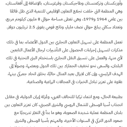
وأوزبكستان وتركمنستان وطاجيكستان وقرغزستان، بالإضافة إلى أفغانستان،
وهي المنظمة التي خلفت تجمّع التعاون الإقليمي للتنمية الذي ظل قائمًا
بين عامي 1964 و1979، وهي تغطى مساحة حوالي 8 مليون كيلومتر مربع،
وتعداد سكاني يبلغ حوالي نصف مليار، وناتج قومي يفوق 2.5 تريليون دولار.
تعمل المنظمة على تسهيل التعاون التجاري بين الدول الأعضاء، بما في ذلك
مذكرات لتسهيل إجراءات الحصول على التأشيرات لرجال الأعمال التابعين
لأي منها، والعمل على تنسيق النقل التجاري باستخدام البنى التحتية في تلك
البلدان، والسعى نحو تخفيف الجمارك بين تلك الدول وبعضها، وصولًا إلى
الهدف الرئيسي، وإن كان لايزال بعيد المنال حاليًا، بخلق اتحاد جمركي بينها،
علاوة على تعزيز تبادل الخبرات في المجالات الزراعية والصناعية.
بطبيعة الحال، ومع انتماء تركيا للتحالف الغربي، وعُزلة إيران الدولية، في مقابل
انجذاب أسيا الوسطى للشمال الروسي والشرق الصيني، كان تعزيز التعاون بين
بلدان المنظمة عملية شديدة الصعوبة، وهو ما بدأ في التغيّر تدريجيًا مع
صعود الدور التركي في السنوات الأخيرة، والمهتم بأسيا الوسطى والشرق