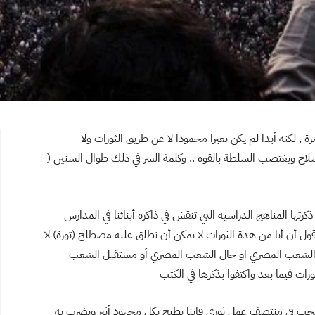
مرة , لكنه أبدا لم يكن تغيرا محمودا لا عن طريق الثورات ولا
لاح ويغتصب السلطة بالقوة .. وكلمة السر في ذلك طوال السنين (
ورات مختلفه ,هكذا ذكرتها المناهج الدراسيه التي تنقش في ذاكره أبنائنا في المدارس
ثورة يناير – ثورة 30يونيو) وللحق أقول أن أيا من هذة الثورات لا يمكن أن نطلق عليه مصطلح (ثورة) لا
 بنيه الشعب المصري او حال الشعب المصري أو مستقبل الشعب
ات فيما بعد واكتفوا بذكرها في الكتب
سحب في منتصف عمل ثوري فإننا نطيح بكل مجهود أثير ونضرب به