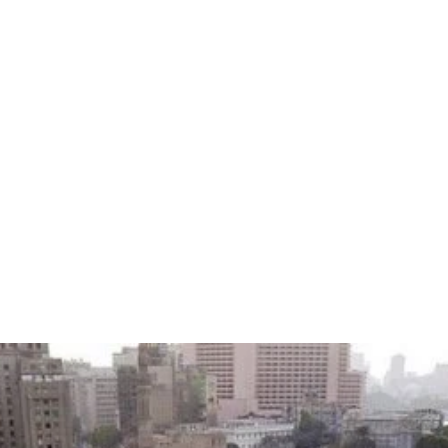
قتصاد
مجتمع
ثقافة
ملفات
معمقة
بودكاست
ل ثورتة