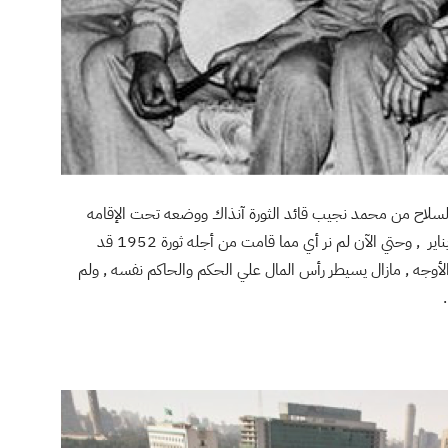
لسلاح من محمد نجيب قائد الثورة آنذاك ووضعه تحت الإقامه
الجبرية واستمر اغتصاب السلطه يسلم يدا بيد حتي ثورة يناير , وحتي الآن لم نر أي مما قامت من أجله ثورة 1952 قد
لأوجه , مازال يسيطر رأس المال علي الحكم والحاكم نفسه , ولم