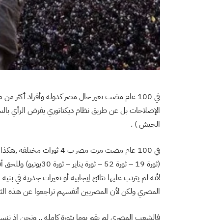
في 100 عام مضت تغير حال مصر كدوله وأفراد أكثر من 
الإصلاحات بل عن طريق نظام ديكتاتوري يفرض الرأي بالس
الجيش ) .
في 100 عام مضت مرت مصر ب 4 ث
(ثورة 19 – ثورة 52 – 
لأنه لم يترتب عليها نتائج إيجابيه أو تغيرات جذرية في
المصري ولكن لأن المصريين أنفسهم تراجعوا عن هذه الثور
فالشعب المصري لم يقم يوما بثورة كامله .. ونحن إذ نن