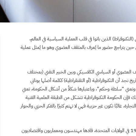
ين (التكنوقراط) الذين باتوا في قلب العملية السياسية في العالم،
ادة ما تجمعهم غرف التفكير “think tanks”، في حين يتراجع حضور ما يُعرف بالمثقف العضوي وهو ما يُمثل عملية
ف العضوي أو السياسي الكلاسيكي وبين الخبير التقني (بمختلف
اريخ نجد أن التكنوقراطية (أو التقنقراطية) ككلمة أصلها يوناني
 وتعني “سلطة وحكم”، وباعتبارها شكلاً من أشكال الحكومة، تعني
ذلك فإن الحكومة التكنوقراطية تتشكل من الطبقة العلمية الفنية
، غالبًا تكون غير حزبية فهي لا تهتم كثيرًا بالفكر الحزبي والحوار
والتكنوقراطية في العالم الحديث هي حركة بدأت عام 1932 في الولايات المتحدة، قادها مهندسون ومعماريون واقتصاديون