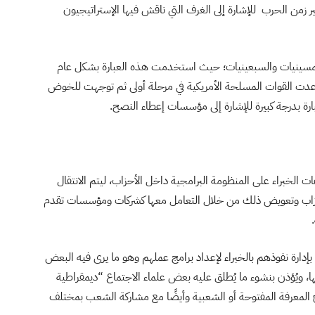
ير زمن الحرب للإشارة إلى الغرف التي ناقش فيها الإستراتيجيون
خدام مدون لعبارة think tanks إلى الخمسينيات والسبعينيات؛ حيث استخدمت هذه العبارة بشكل عام
اعدت القوات المسلحة الأمريكية في مرحلة أولى ثم توجهت للخوض
ارة بدرجة كبيرة للإشارة إلى مؤسسات إعطاء النصح.
الخبراء على المنظومة البرامجية داخل الأحزاب، ليتم الانتقال
للأحزاب وتعويض ذلك من خلال التعامل معها كشركات ومؤسسات تقدم
دارة نفوذهم بالخبراء لإعداد برامج عملهم وهو ما يرى فيه البعض
ا، ويُؤذن بنشوء ما يُطلق عليه بعض علماء الاجتماع “ديمقراطية
 المعرفة المفتوحة أو الشعبية وأيضًا مع مشاركة الشعب بمختلف