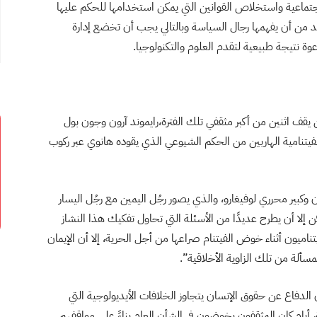
اجتماعية واستخلاص القوانين التي يمكن استخدامها للحكم عليها
قد من أن يفهمها رجال السياسة وبالتالي يجب أن تخضع إدارة
ة نتيجة طبيعية لتقدم العلوم والتكنولوجيا.
كم الفرنسية أين يقف اثنين من أكبر مثقفي تلك الفترة،رايموند آرون وجون بول
لفيتنامية الهاربين من الحكم الشيوعي الذي يقوده هانوي عبر ركوب
ر محرري لوفيغارو، والذي يصور رجُل اليمين مع رجُل اليسار
 إلا أن يطرح عديدًا من الأسئلة التي تحاول تفكيك هذا النشاز
تناميون أثناء خوض الفيتنام صراعها من أجل الحرية، إلا أن الإيمان
سألة من تلك الزاوية الأخلاقية”.
الدفاع عن حقوق الإنسان يتجاوز الخلافات الأيديولوجية التي
 أيام كان المثقفون يخوضون في الشأن العام بناءً على مواقفهم