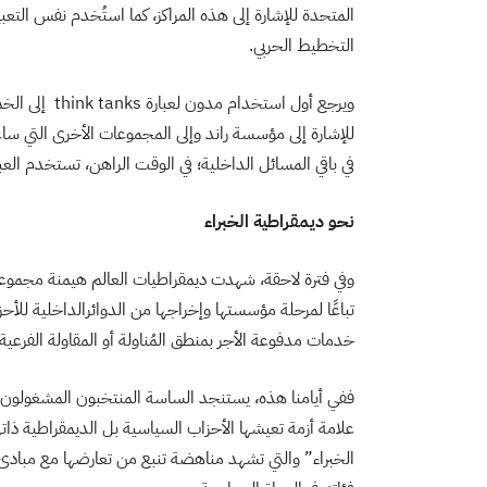
المتحدة للإشارة إلى هذه المراكز، كما استُخدم نفس التعب
التخطيط الحربي.
ويرجع أول است
للإشارة إلى مؤسسة راند وإلى المجموعات الأخرى التي س
في باقي المسائل الداخلية؛ في الوقت الراهن، تستخدم العب
نحو ديمقراطية الخبراء
وفي فترة لاحقة، شهدت ديمقراطيات العالم هيمنة مجموعات 
تباعًا لمرحلة مؤسستها وإخراجها من الدوائرالداخلية 
خدمات مدفوعة الأجر بمنطق المُناولة أو المقاولة الفرعية.
ففي أيامنا هذه، يستنجد الساسة المنتخبون المشغولون بإ
علامة أزمة تعيشها الأحزاب السياسية بل الديمقراطية ذاته
الخبراء” والتي تشهد مناهضة تنبع من تعارضها مع مبادئ