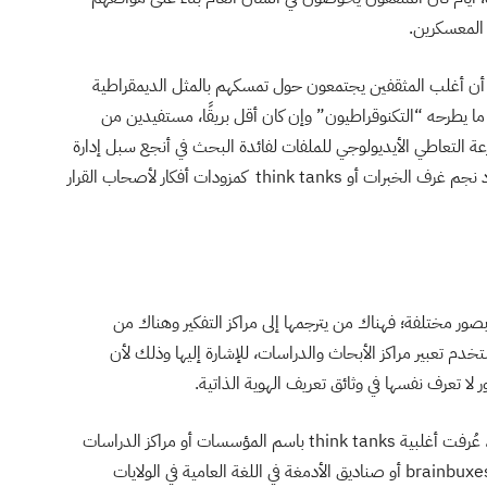
د المعسكرين.
لا أن أغلب المثقفين يجتمعون حول تمسكهم بالمثل الديمقراطية
ا يطرحه “التكنوقراطيون” وإن كان أقل بريقًا، مستفيدين من
التعاطي الأيديولوجي للملفات لفائدة البحث في أنجع سبل إدارة
المجتمع الديمقراطي؛ وهو ما فتح الباب لمصراعيه لصعود نجم غرف الخبرات أو think tanks كمزودات أفكار لأصحاب القرار
think tanks إلى اللغة العربية بصور مختلفة؛ فهناك من يترجمها إلى مراكز التفكير وهناك من
ستخدم تعبير مراكز الأبحاث والدراسات، للإشارة إليها وذلك لأن
ا تعرف نفسها في وثائق تعريف الهوية الذاتية.
وفي اللغة الإنجليزية، وحتى الأربعينيات من القرن العشرين، عُرفت أغلبية think tanks باسم المؤسسات أو مراكز الدراسات
والأبحاث، وأثناء الحرب العالمية الثانية استخدمت عبارة brainbuxes أو صناديق الأدمغة في اللغة العامية في الولايات