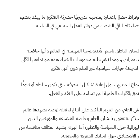
اط خطرًا باعتباره يمنحهم تدريجيًا حصريّة التفكير؛ ما يهدّد بنشوء
قصاء تام لباقي الشعب من دوائر الفعل الحقيقي في الساحة
لسان الناطق باسم الأيديولوجيا المهيمنة في العالم وأنها حاضنة
ن الديمقراطي، ومما تلام عليه مجموعات الخبراء هذه هو تماهيها الآلي
شرعنة خيارات سياسية عبر العلم دون أدنى تفكير.
لاجتماع النقدي حاول إعادة تشكيل المعرفة حتى يكون سلطة أو نفوذًا
ع بالآليات العلمية التي تساعد على النقد والفعل.
ش العام، من المهم التأكيد على أننا إزاء نقلة نوعية يشهدها عالم
استأثرالمُثقفون بالشأن العام وخاصة الفلاسفة والمؤرخين الذين
يبرالية حول السياسة والتطور؛ أما اليوم، يشهد المثقف منافسة من
ر الاقتصادي حول امتلاك المعرفة والحقيقة.