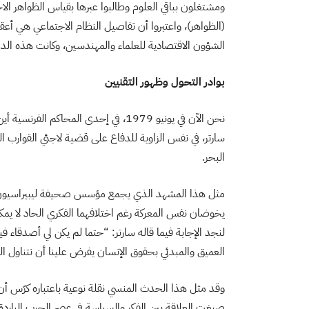
ومشتغلون بباقي العلوم وطالبوا عبرها بقياس الظواهر ال
(الظواهر)، واعتبروا أن تفاصيل النظام الاجتماعي هي أع
الشؤون الاقتصادية للعلماء والمهندسين، وكانت هذه الدعو
بوادر التحول وظهور التقنيين
نحن الآن في يونيو 1979، في إحدى المحا
سارتر، في نفس الزاوية للدفاع على قضية لاجئي القوارب ا
البحر.
مثل هذا المشهد الذي يجمع مؤسس صحيفة ليبيراسيون وكبي
يخوضان نفس المعركة رغم اختلافهما الفكري الحاد لا يمكن
لنجد الإجابة فيما قاله سارتر: “حتما لم يكن لي أصدقاء في
العميق والمبدئي بحقوق الإنسان يفرض علينا أن نتناول الم
وقد مثل هذا الحدث المنسي نقلة نوعية باعتباره كرّس أن 
صبغت العلاقة بين الفكر والسياسة في عصر الحرب الباردة،