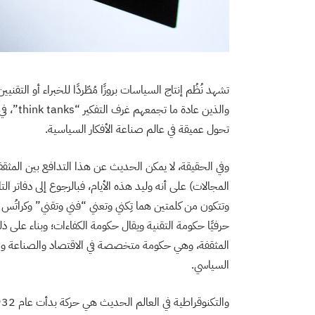
تشهد نُظُم إنتاج السياسات بروزًا مُطّردًا للخبراء أو التقني
والذين ع
تحول عميقة في عالم صناعة الأفكار السياسية.
وفي الحقيقة، لا يمكن الحديث عن هذا التدافع بين المثق
المجالات) على أنه وليد هذه الأيام، فبالرجوع إلى دفاتر الت
وتتكون من كلمتين هما تِكني وتعني “فني وتقني” وكراتُس
حرفيًا حكومة التقنية ويقال حكومة الكفاءات؛ وبناء على 
المثقفة، وهي حكومة متخصصة في الاقتصاد والصناعة والتجارة
السياسي.