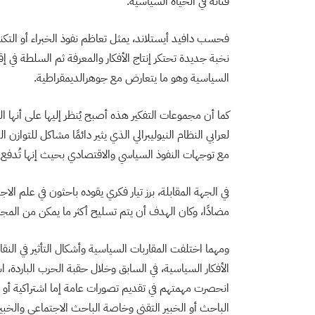
فئاته في الحياة السياسية.
فحسب دافيد أيستلاند، يمثل تعاظم نفوذ الخبراء أو التكنوقر
نخبة جديدة تحتكر إنتاج الأفكار والمعرفة ثم السلطة في إ
السياسية وهو ما يتعارض مع جوهرالديمقراطية.
كما أن مجموعات التفكير هذه أصبح يُنظر إليها على أنها ال
لعرابي النظام النيوليبرالي الذي يثير دائمًا مشاكل للتواز
مع توجهات النفوذ السياسي والاقتصادي بحيث إنها تُدفع ل
في الجهة المقابلة، برز تيار فكري يقوده باحثون في علم ا
مضادًا، وكان الهدف أن يتم تسليح أكثر ما يمكن من المجتم
ومهما اختلفت المقاربات السياسية وأشكال التأثير في النقا
الأفكار السياسية، في السابق وخلال حقبة الحرب الباردة، 
انحصرت مهمتهم في تقديم تصورات عامة إما اشتراكية أو ل
الباحث أو الخبير التقني وخاصة الباحث الاجتماعي والخبي