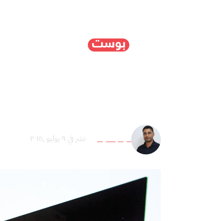
الرئيسية
سياسة
ا
جدل السياسة بين المثقف
هيثم سليماني
نشر في ٩ يوليو ,٢٠١٥