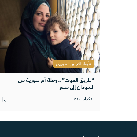
أزمة اللاجئين السوريين
“طريق الموت”.. رحلة أم سورية من
السودان إلى مصر
١٢ فبراير ,٢٠١٧