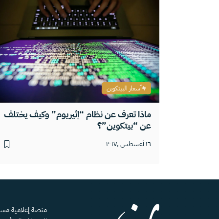
أسعار البيتكوين
ماذا تعرف عن نظام “إثيريوم” وكيف يختلف
عن “بيتكوين”؟
١٦ أغسطس ,٢٠١٧