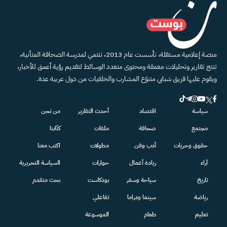
منصة إعلامية مستقلة، تأسست عام 2013، تنتمي لمدرسة الصحافة المتأنية،
تنتج تقارير وتحليلات معمقة ومحتوى متعدد الوسائط لتقديم رؤية أعمق للأخبار،
ويقوم عليها فريق شبابي متنوّع المشارب والخلفيات من دول عربية عدة.
سياسة
اقتصاد
أحدث التقارير
من نحن
مجتمع
صحافة
ملفات
كتّابنا
حقوق وحريات
أدب وفن
مطولات
اكتب معنا
آراء
ريادة أعمال
حوارات
السياسة التحريرية
تاريخ
سياحة وسفر
بودكاست
بحث متقدم
رياضة
سينما ودراما
تفاعلي
تعليم
طعام
الموسوعة