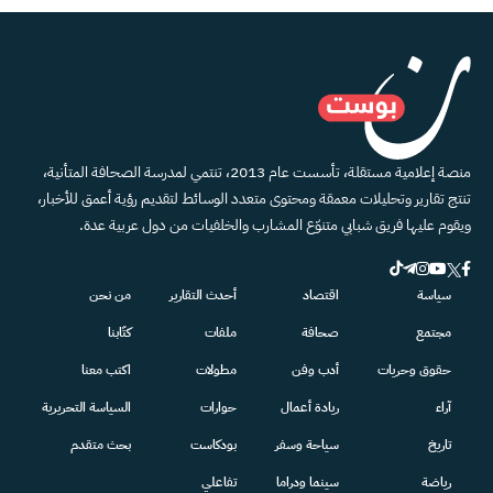
منصة إعلامية مستقلة، تأسست عام 2013، تنتمي لمدرسة الصحافة المتأنية،
تنتج تقارير وتحليلات معمقة ومحتوى متعدد الوسائط لتقديم رؤية أعمق للأخبار،
ويقوم عليها فريق شبابي متنوّع المشارب والخلفيات من دول عربية عدة.
سياسة
اقتصاد
أحدث التقارير
من نحن
مجتمع
صحافة
ملفات
كتّابنا
حقوق وحريات
أدب وفن
مطولات
اكتب معنا
آراء
ريادة أعمال
حوارات
السياسة التحريرية
تاريخ
سياحة وسفر
بودكاست
بحث متقدم
رياضة
سينما ودراما
تفاعلي