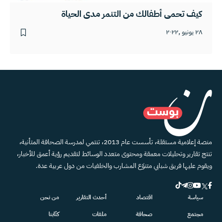
كيف تحمي أطفالك من التنمر مدى الحياة
٢٨ يونيو ,٢٠٢٢
منصة إعلامية مستقلة، تأسست عام 2013، تنتمي لمدرسة الصحافة المتأنية،
تنتج تقارير وتحليلات معمقة ومحتوى متعدد الوسائط لتقديم رؤية أعمق للأخبار،
ويقوم عليها فريق شبابي متنوّع المشارب والخلفيات من دول عربية عدة.
سياسة
اقتصاد
أحدث التقارير
من نحن
مجتمع
صحافة
ملفات
كتّابنا