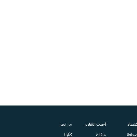
قتصاد
أحدث التقارير
من نحن
حافة
ملفات
كتّابنا