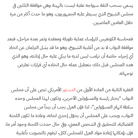
رسمي بسحب الثقة سيواجه عقبة ليست بالهينة وهي موافقة الثلثين في
مجلس الشيوخ الذي يسيطر عليه الجمهوريون، وهو ما حدث أكثر من مرة
خلال العامين الماضيين.
فمحاسبة الكونغرس للرؤساء عملية طويلة ومعقدة وتمر بعدة مراحل، فبعد
موافقة النواب لا بد من أغلبية الشيوخ، وهو ما قد يشل البرلمان عن اتخاذ
أي إجراء، خاصة أن ترامب ليس لديه ما يبكي عليه حال إدانته، وهو الذي
هدد المجلس قبل ذلك بتعطيل عمله حال اتخاذه أي قرارات تعارض
توجهاته.
الفقرة الثانية من المادة الأولى من
الدستور
الأمريكي تنص على أن مجلس
النواب “يختار رئيسه والمسؤولين الآخرين، وتكون لهذا المجلس وحده
سلطة اتهام المسؤولين”، لذا فإن العزل يجب أن يبدأ من مجلس
النواب، ويجب على المجلس أن يخوّل إحدى لجانه، وعادة ما تكون اللجنة
القضائية، للتحقيق في الشخص المعني، وفي حال حددت اللجنة وجود أمر ما،
فإن بإمكانها إعادة مواد العزل للمجلس ككل، ليقوم بالتصويت بأغلبية