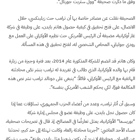
وفق ما ذكرت صحيفة “وول ستريت جورنال”.
الصحيفة نقلت عن مصادر خاصة بها أن ترامب حث زيلينكسي، خلال
الاتصال، على فتح تحقيق في كيفية حصول هانتر بايدن، على وظيفة في شركة
غاز أوكرانية، مضيفة أن الرئيس الأمريكي حث نظيره الأوكراني على العمل مع
رودي جولياني، المحامي الشخصي له، لفتح تحقيق في هذه المسألة.
وكان هانتر قد انضم للشركة المذكورة عام 2014، بعد فترة وجيزة من زيارة
قام بها والده لأوكرانيا، الذي طالب في تغريدة له ترامب بنشر نصّ محادثته
الهاتفية مع الرئيس الأوكراني، قائلاً: “ينبغي على دونالد ترامب نشر نص هذه
المكالمة فورًا، لكي يحكم الشعب الأمريكي بنفسه”.
وسبق أن أثار ترامب، وعدد من أعضاء الحزب الجمهوري، تساؤلات عما إذا
كان حصول نجل بايدن، على وظيفة عضو في مجلس إدارة شركة
“بوريسما” الأوكرانية، يمثل تعارضًا في المصالح، إذ قال في تصريحات صحفية،
مساء الأحد الماضي: “أجرينا محادثة رائعة، وكانت تهنئة إلى حد كبير، تحدثنا
عن الفساد.. وحقيقة لا نريد أن يكون شعبنا مثل بايدن وابنه”، حسب شبكة