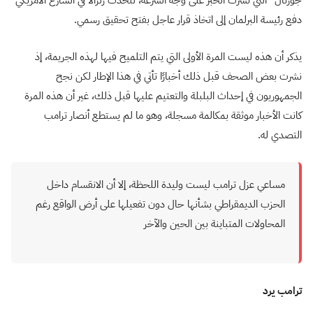
جورنال” التي نشرت الخبر على وجه السرعة، لتحدث زلزالًا في الشارع الأمريكي
دفع رئيسة البرلمان إلى اتخاذ قرار عاجل بفتح تحقيق رسمي.
يذكر أن هذه ليست المرة الأولى التي يتم التلميح فيها لهذه الجريمة، إذ
نشرت بعض الصحف قبل ذلك أخبارًا تأتي في هذا الإطار لكن نجح
الجمهوريون في إحداث البلبلة والتعتيم عليها قبل ذلك، غير أن هذه المرة
كانت الأخبار موثقة بمكالمة مسجلة، وهو ما لم يستطع أنصار ترامب
التصدي له.
مساعي عزل ترامب ليست وليدة اللحظة، إلا أن الانقسام داخل
الحزب الديمقراطي بشأنها حال دون تفعيلها على أرض الواقع رغم
المحاولات المتباينة بين الحين والآخر
ترامب يرد