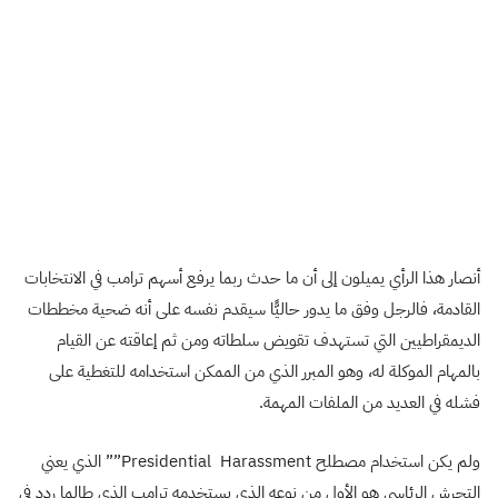
أنصار هذا الرأي يميلون إلى أن ما حدث ربما يرفع أسهم ترامب في الانتخابات
القادمة، فالرجل وفق ما يدور حاليًّا سيقدم نفسه على أنه ضحية مخططات
الديمقراطيين التي تستهدف تقويض سلطاته ومن ثم إعاقته عن القيام
بالمهام الموكلة له، وهو المبرر الذي من الممكن استخدامه للتغطية على
فشله في العديد من الملفات المهمة.
ولم يكن استخدام مصطلح
Presidential Harassment”
” الذي يعني
التحرش الرئاسي هو الأول من نوعه الذي يستخدمه ترامب الذي طالما ردد في