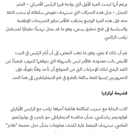
ورغم أنها ليست المرة الأولى التي يواجه فيها الرئيس الأمريكي – المثير
للجدل – مثل هذه التحركات التي تستهدف تقويض سلطاته أو سحب الثقة
منه، فإن هذه المرة الوضع يختلف، فالأمر تجاوز التصريحات الإعلامية
والسياسية إلى فتح تحقيق رسمي، وهو ما قد يمثل تهديدًا حقيقيًا لمستقبل
ترامب الرئاسي.
غير أن ذلك لا يعني، وفق ما ذهب البعض، إلى أن أيام الرئيس في البيت
الأبيض باتت معدودة، فالأمر ليس بالسهولة التي يتوقعها كثيرون، فبعيدًا عن
البُعد الزمني لتلك الإجراءات التي من المتوقع أن تأخذ وقتًا طويلًا، فإن
الجمهوريين ليسوا لقمة سائغة بالطبع في فم الديمقراطيين إلى هذا الحد.
فضيحة أوكرانيا
كانت البداية مع تسريب لمكالمة هاتفية أجراها ترامب مع الرئيس الأوكراني
فولوديمير زيلينكسي، بشأن منافسه الديمقراطي جو بايدن، في يوليو/تموز
الماضي، تستهدف الضغط عليه لكشف معلومات بشأن نجل خصمه “هانتر”