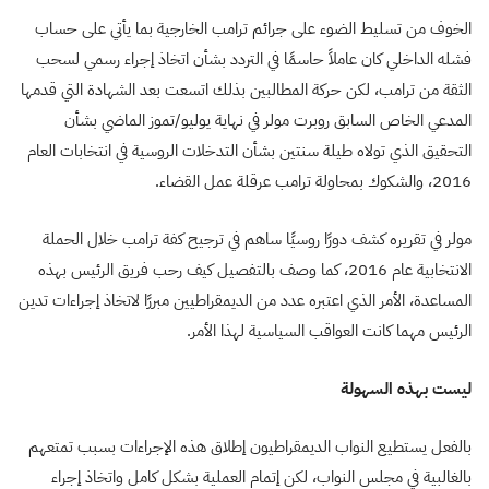
الخوف من تسليط الضوء على جرائم ترامب الخارجية بما يأتي على حساب
فشله الداخلي كان عاملاً حاسمًا في التردد بشأن اتخاذ إجراء رسمي لسحب
الثقة من ترامب، لكن حركة المطالبين بذلك اتسعت بعد الشهادة التي قدمها
المدعي الخاص السابق روبرت مولر في نهاية يوليو/تموز الماضي بشأن
التحقيق الذي تولاه طيلة سنتين بشأن التدخلات الروسية في انتخابات العام
2016، والشكوك بمحاولة ترامب عرقلة عمل القضاء.
مولر في تقريره كشف دورًا روسيًا ساهم في ترجيح كفة ترامب خلال الحملة
الانتخابية عام 2016، كما وصف بالتفصيل كيف رحب فريق الرئيس بهذه
المساعدة، الأمر الذي اعتبره عدد من الديمقراطيين مبررًا لاتخاذ إجراءات تدين
الرئيس مهما كانت العواقب السياسية لهذا الأمر.
ليست بهذه السهولة
بالفعل يستطيع النواب الديمقراطيون إطلاق هذه الإجراءات بسبب تمتعهم
بالغالبية في مجلس النواب، لكن إتمام العملية بشكل كامل واتخاذ إجراء