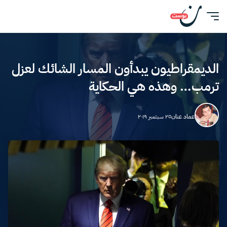
الديمقراطيون يبدأون المسار الشائك لعزل
ترمب… وهذه هي الحكاية
عماد عنان
٢٥ سبتمبر ٢٠١٩