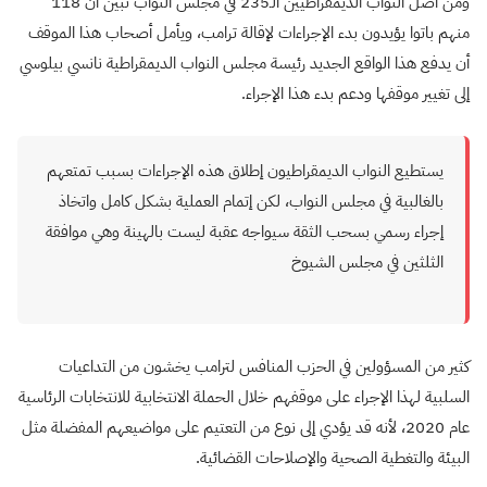
ومن أصل النواب الديمقراطيين الـ235 في مجلس النواب تبين أن 118
منهم باتوا يؤيدون بدء الإجراءات لإقالة ترامب، ويأمل أصحاب هذا الموقف
أن يدفع هذا الواقع الجديد رئيسة مجلس النواب الديمقراطية نانسي بيلوسي
إلى تغيير موقفها ودعم بدء هذا الإجراء.
يستطيع النواب الديمقراطيون إطلاق هذه الإجراءات بسبب تمتعهم
بالغالبية في مجلس النواب، لكن إتمام العملية بشكل كامل واتخاذ
إجراء رسمي بسحب الثقة سيواجه عقبة ليست بالهينة وهي موافقة
الثلثين في مجلس الشيوخ
كثير من المسؤولين في الحزب المنافس لترامب يخشون من التداعيات
السلبية لهذا الإجراء على موقفهم خلال الحملة الانتخابية للانتخابات الرئاسية
عام 2020، لأنه قد يؤدي إلى نوع من التعتيم على مواضيعهم المفضلة مثل
البيئة والتغطية الصحية والإصلاحات القضائية.