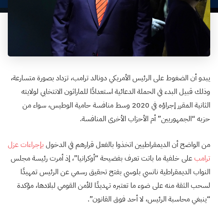
يبدو أن الضغوط على الرئيس الأمريكي دونالد ترامب، تزداد بصورة متسارعة،
وذلك قبيل البدء في الحملة الدعائية استعدادًا للماراثون الانتخابي لولايته
الثانية المقرر إجراؤه في 2020 وسط منافسة حامية الوطيس، سواء من
حزبه “الجمهوريين” أم الأحزاب الأخرى المنافسة.
من الواضح أن الديمقراطيين اتخذوا بالفعل قرارهم في الدخول
بإجراءات عزل
ترامب
على خلفية ما باتت تعرف بفضيحة “أوكرانيا”، إذ أمرت رئيسة مجلس
النواب الديمقراطية نانسي بلوسي بفتح تحقيق رسمي عن الرئيس تمهيدًا
لسحب الثقة منه على ضوء ما تعتبره تهديدًا للأمن القومي لبلادها، مؤكدة
“ينبغي محاسبة الرئيس، لا أحد فوق القانون”.