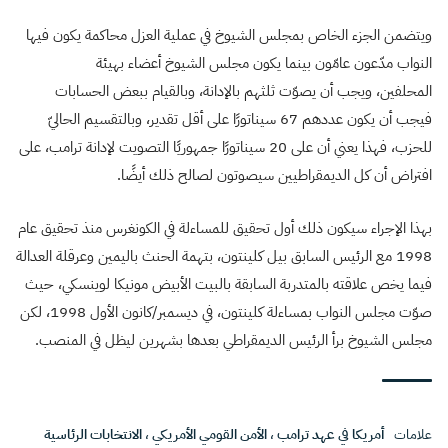
ويتضمن الجزء الخاص بمجلس الشيوخ في عملية العزل محاكمة يكون فيها
النواب مدّعون عامّون بينما يكون مجلس الشيوخ أعضاء بهيئة
المحلفين، ويجب أن يصوّت ثلثهم بالإدانة، وبالقيام ببعض الحسابات
فيجب أن يكون عددهم 67 سيناتورًا على أقل تقدير، وبالتقسيم الحاليّ
للحزب، فهذا يعني أن على 20 سيناتورًا جمهوريًا التصويت لإدانة ترامب، على
افتراض أن كل الديمقراطيين سيصوتون لصالح ذلك أيضًا.
بهذا الإجراء سيكون ذلك أول تحقيق للمساءلة في الكونغرس منذ تحقيق عام
1998 مع الرئيس السابق بيل كلينتون، بتهمة الحنث باليمين وعرقلة العدالة
فيما يخص علاقته بالمتدربة السابقة بالبيت الأبيض مونيكا لوينسكي، حيث
صوّت مجلس النواب بمساءلة كلينتون، في ديسمبر/كانون الأول 1998، لكن
مجلس الشيوخ برأ الرئيس الديمقراطي بعدها بشهرين ليظل في المنصب.
علامات
أمريكا في عهد ترامب
،
الأمن القومي الأمريكي
،
الانتخابات الرئاسية