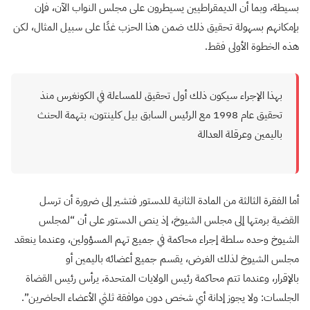
بسيطة، وبما أن الديمقراطيين يسيطرون على مجلس النواب الآن، فإن
بإمكانهم بسهولة تحقيق ذلك ضمن هذا الحزب غدًا على سبيل المثال، لكن
هذه الخطوة الأولى فقط.
بهذا الإجراء سيكون ذلك أول تحقيق للمساءلة في الكونغرس منذ
تحقيق عام 1998 مع الرئيس السابق بيل كلينتون، بتهمة الحنث
باليمين وعرقلة العدالة
أما الفقرة الثالثة من المادة الثانية للدستور فتشير إلى ضرورة أن ترسل
القضية برمتها إلى مجلس الشيوخ، إذ ينص الدستور على أن “لمجلس
الشيوخ وحده سلطة إجراء محاكمة في جميع تهم المسؤولين، وعندما ينعقد
مجلس الشيوخ لذلك الغرض، يقسم جميع أعضائه باليمين أو
بالإقرار، وعندما تتم محاكمة رئيس الولايات المتحدة، يرأس رئيس القضاة
الجلسات: ولا يجوز إدانة أي شخص دون موافقة ثلثي الأعضاء الحاضرين”.