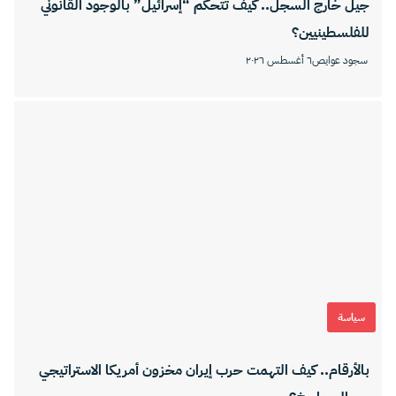
جيل خارج السجل.. كيف تتحكم “إسرائيل” بالوجود القانوني
للفلسطينيين؟
سجود عوايص
٦ أغسطس ٢٠٢٦
سياسة
بالأرقام.. كيف التهمت حرب إيران مخزون أمريكا الاستراتيجي