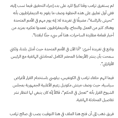
لم يستغرق ترامب وقتا كبيرًا للرد على بدء إجراء التحقيق فيما نسب إليه،
ففي أول تعليق على هذه الخطوة وصف ما يقوم به الديمقراطيون بأنه
“تحرش بالرئاسة”، مضيفًا في تغريدة له: إنه يوم مهم في الأمم المتحدة
وهناك كثير من العمل والنجاح، والديمقراطيون تعمدوا تعكيره بمزيد من
أخبار قمامة مطاردة الساحرات، هذا أمر سيء جدًا لبلادنا”.
وتابع في تغريدة أخرى: “أنا الآن في الأمم المتحدة حيث أمثل بلدنا، ولكني
سمحت بأن ينشر (الأربعاء) المحضر الكامل لمحادثتي الهاتفية مع الرئيس
الأوكراني”.
فيما اتهم حلفاء ترامب في الكونغرس، بيلوسي باستخدام القرار لأغراض
سياسية، حيث وصف ميتش مكونيل زعيم الأغلبية الجمهورية بمجلس
الشيوخ القرار بأنه “تعجل في الحكم”، قائلاً إنّه كان ينبغي لها انتظار نشر
تفاصيل المحادثة الهاتفية.
فريق ذهب إلى أن فتح هذا الملف في هذا التوقيت يصب في صالح ترامب