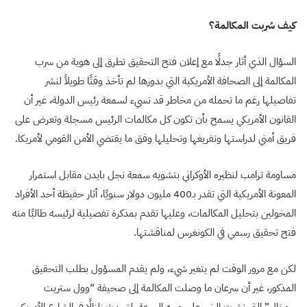
كيف سُربت المكالمة؟
السؤال الذي أثار جدلًا مع إعلان فتح التحقيق تطرق إلى هوية من سرب
المكالمة إلى الصحافة الأمريكية التي بدورها لم تأخذ وقتًا طويلاً لنشر
تفاصيلها رغم ما تحمله من مخاطر قد تسيء لسمعة رئيس الدولة، غير أن
القانون الأمريكي يسمح بأن تكون كل مكالمات الرئيس مسجلة وتعرض على
فريق أمني لدراستها وتفريغها وتحليلها وفق ما يقتضي الأمن القومي لأمريكا.
مساومة ترامب لنظيره الأوكراني بتشويه سمعة نجل بايدن مقابل استمرار
المعونة الأمريكية التي تقدر بـ400 مليون دولار سنويًا، أثار حفيظة أحد الأفراد
المخولين بتحليل المكالمات، وعليها تقدم بمذكرة تفصيلية لرئيسه طالبًا منه
فتح تحقيق رسمي في الكونغرس لمناقشتها.
لكن مع مرور الوقت لم يتغير شيء، ولم يقدم المسؤول بطلب التحقيق
المذكور، غير أن سرعان ما وصلت المكالمة إلى صحيفة “وول ستريت