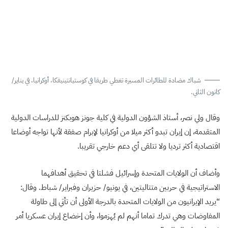
شباك مضادة للطائرات المسيرة تغطي طريقا في كوستيانتينيفكا، أوكرانيا، في يناير/
كانون الثاني.
وقال ولي نصر، أستاذ الشؤون الدولية في كلية جونز هوبكنز للدراسات الدولية
المتقدمة، إن إيران تبدو أكثر ميلا من أوكرانيا لإبرام صفقة لأنها تواجه أوضاعا
اقتصادية أكثر ترديا ولا تتلقى أي دعم خارجي تقريبا.
وأضاف أن الولايات المتحدة وإسرائيل فشلتا في تحقيق أهدافهما
الاستراتيجية في حربين متتاليتين، في يونيو/ حزيران وفبراير/ شباط. وقال:
“يريد الإيرانيون من الولايات المتحدة بالدرجة الأولى أن تأتي إلى طاولة
المفاوضات وهي تدرك تماما أنهم لم يُهزموا، وأن إخضاع إيران عسكريا أمر