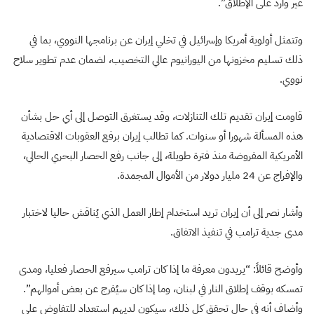
غير وارد على الإطلاق”.
وتتمثل أولوية أمريكا وإسرائيل في تخلي إيران عن برنامجها النووي، بما في
ذلك تسليم مخزونها من اليورانيوم عالي التخصيب، لضمان عدم تطوير سلاح
نووي.
قاومت إيران تقديم تلك التنازلات، وقد يستغرق التوصل إلى أي حل بشأن
هذه المسألة شهورا أو سنوات. كما تطالب إيران برفع العقوبات الاقتصادية
الأمريكية المفروضة منذ فترة طويلة، إلى جانب رفع الحصار البحري الحالي،
والإفراج عن 24 مليار دولار من الأموال المجمدة.
وأشار نصر إلى أن إيران تريد استخدام إطار العمل الذي يُناقش حاليا لاختبار
مدى جدية ترامب في تنفيذ الاتفاق.
وأوضح قائلاً: “يريدون معرفة ما إذا كان ترامب سيرفع الحصار فعليا، ومدى
تمسكه بوقف إطلاق النار في لبنان، وما إذا كان سيُفرج عن بعض أموالهم”.
وأضاف أنه في حال تحقق كل ذلك، سيكون لديهم استعداد للتفاوض على