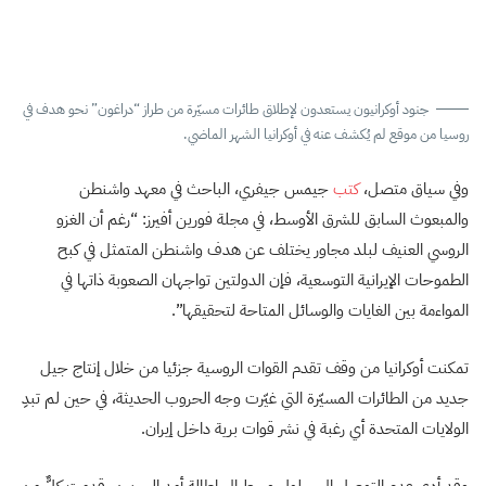
جنود أوكرانيون يستعدون لإطلاق طائرات مسيّرة من طراز “دراغون” نحو هدف في
روسيا من موقع لم يُكشف عنه في أوكرانيا الشهر الماضي.
وفي سياق متصل،
كتب
جيمس جيفري، الباحث في معهد واشنطن
والمبعوث السابق للشرق الأوسط، في مجلة فورين أفيرز: “رغم أن الغزو
الروسي العنيف لبلد مجاور يختلف عن هدف واشنطن المتمثل في كبح
الطموحات الإيرانية التوسعية، فإن الدولتين تواجهان الصعوبة ذاتها في
المواءمة بين الغايات والوسائل المتاحة لتحقيقها”.
تمكنت أوكرانيا من وقف تقدم القوات الروسية جزئيا من خلال إنتاج جيل
جديد من الطائرات المسيّرة التي غيّرت وجه الحروب الحديثة، في حين لم تبدِ
الولايات المتحدة أي رغبة في نشر قوات برية داخل إيران.
وقد أدى عدم التوصل إلى حلول وسط إلى إطالة أمد الحربين. قدمت كلٌّ من