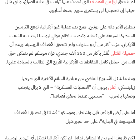
لم يتحقق
أيٌّ من الأهداف
التي تحدث عنها ترامب في بداية الصراع، والتي قال
حينها إن تحقيقها لن يستغرق سوى بضعة أسابيع.
ينطبق الأمر ذاته على بوتين. فمع بدء عملية غزو أوكرانيا، توقع الكرملين
السيطرة السريعة على كييف، وتنصيب نظام موالٍ لروسيا يُرحب به الشعب
الأوكراني. مرّت أكثر من أربع سنوات ولم تتحقق الأهداف الروسية. ورغم أن
حصيلة القتلى
تُقدّر بأكثر من 350 ألف جندي، فإن موسكو لم تتمكن حتى
الآن من احتلال كامل المقاطعات الأوكرانية الأربع التي تطالب بالسيادة عليها.
وعندما سُئل الأسبوع الماضي عن مبادرة السلام الأخيرة التي طرحها
زيلينسكي،
أعلن
بوتين أن “العمليات العسكرية” – التي لا يزال يتجنب
وصفها بالحرب – “ستنتهي عندما نحقق أهدافنا”.
أما على أرض الواقع، فإن واشنطن وموسكو “فشلتا في تحقيق الأهداف
المرسومة في البداية”، على حد تعبير هيل.
لكن ظروف الحربين لا تتطابق تماما. لم تكن أوكرانيا تشكل أي تهديد لروسيا،