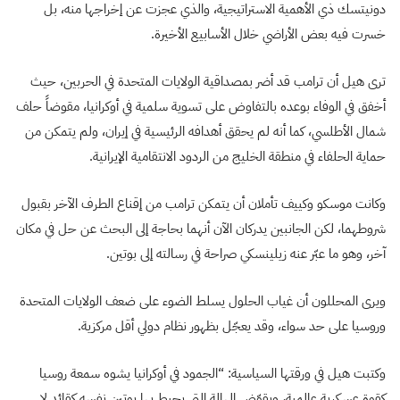
دونيتسك ذي الأهمية الاستراتيجية، والذي عجزت عن إخراجها منه، بل
خسرت فيه بعض الأراضي خلال الأسابيع الأخيرة.
ترى هيل أن ترامب قد أضر بمصداقية الولايات المتحدة في الحربين، حيث
أخفق في الوفاء بوعده بالتفاوض على تسوية سلمية في أوكرانيا، مقوضاً حلف
شمال الأطلسي، كما أنه لم يحقق أهدافه الرئيسية في إيران، ولم يتمكن من
حماية الحلفاء في منطقة الخليج من الردود الانتقامية الإيرانية.
وكانت موسكو وكييف تأملان أن يتمكن ترامب من إقناع الطرف الآخر بقبول
شروطهما، لكن الجانبين يدركان الآن أنهما بحاجة إلى البحث عن حل في مكان
آخر، وهو ما عبّر عنه زيلينسكي صراحة في رسالته إلى بوتين.
ويرى المحللون أن غياب الحلول يسلط الضوء على ضعف الولايات المتحدة
وروسيا على حد سواء، وقد يعجّل بظهور نظام دولي أقل مركزية.
وكتبت هيل في ورقتها السياسية: “الجمود في أوكرانيا يشوه سمعة روسيا
كقوة عسكرية عالمية، ويقوّض الهالة التي يحيط بها بوتين نفسه كقائد لا