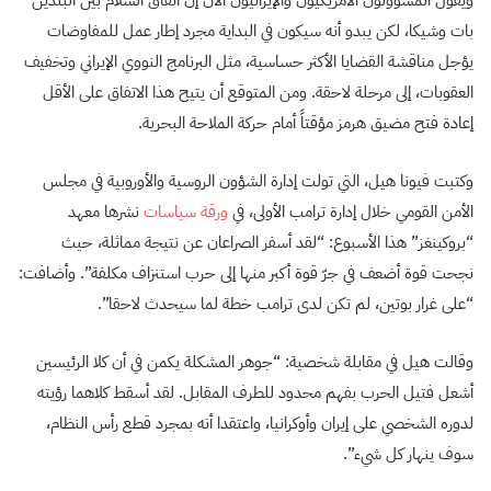
ويقول المسؤولون الأمريكيون والإيرانيون الآن إن اتفاق السلام بين البلدين
بات وشيكا، لكن يبدو أنه سيكون في البداية مجرد إطار عمل للمفاوضات
يؤجل مناقشة القضايا الأكثر حساسية، مثل البرنامج النووي الإيراني وتخفيف
العقوبات، إلى مرحلة لاحقة. ومن المتوقع أن يتيح هذا الاتفاق على الأقل
إعادة فتح مضيق هرمز مؤقتاً أمام حركة الملاحة البحرية.
وكتبت فيونا هيل، التي تولت إدارة الشؤون الروسية والأوروبية في مجلس
الأمن القومي خلال إدارة ترامب الأولى، في
ورقة سياسات
نشرها معهد
“بروكينغز” هذا الأسبوع: “لقد أسفر الصراعان عن نتيجة مماثلة، حيث
نجحت قوة أضعف في جرّ قوة أكبر منها إلى حرب استنزاف مكلفة”. وأضافت:
“على غرار بوتين، لم تكن لدى ترامب خطة لما سيحدث لاحقا”.
وقالت هيل في مقابلة شخصية: “جوهر المشكلة يكمن في أن كلا الرئيسين
أشعل فتيل الحرب بفهم محدود للطرف المقابل. لقد أسقط كلاهما رؤيته
لدوره الشخصي على إيران وأوكرانيا، واعتقدا أنه بمجرد قطع رأس النظام،
سوف ينهار كل شيء”.