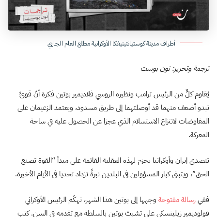
أطراف مدينة كوستيانتينيفكا الأوكرانية مطلع العام الجاري
ترجمة وتحرير: نون بوست
يُقاوم كلٌّ من الرئيس ترامب ونظيره الروسي فلاديمير بوتين فكرة أنّ قوىً
تبدو أضعف منهما قد أوصلتهما إلى طريق مسدود، ويعتمد الزعيمان على
المفاوضات لانتزاع الاستسلام الذي عجزا عن الحصول عليه في ساحة
المعركة.
تتصدى إيران وأوكرانيا بحزم لهذه العقلية القائمة على مبدأ “القوة تصنع
الحق”، ويتبنى كبار المسؤولين في البلدين نبرةً تزداد تحديا في الأيام الأخيرة.
ففي
رسالة مفتوحة
وجهها إلى بوتين هذا الشهر، تهكّم الرئيس الأوكراني
فولوديمير زيلينسكي على تشبث بوتين بالسلطة مع تقدمه في السن. كتب