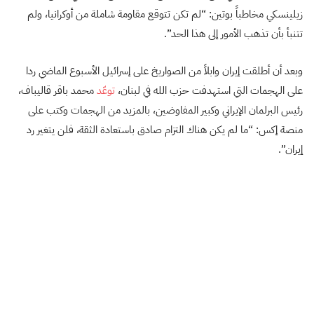
زيلينسكي مخاطباً بوتين: “لم تكن تتوقع مقاومة شاملة من أوكرانيا، ولم
تتنبأ بأن تذهب الأمور إلى هذا الحد”.
وبعد أن أطلقت إيران وابلاً من الصواريخ على إسرائيل الأسبوع الماضي ردا
على الهجمات التي استهدفت حزب الله في لبنان،
توعّد
محمد باقر قاليباف،
رئيس البرلمان الإيراني وكبير المفاوضين، بالمزيد من الهجمات وكتب على
منصة إكس: “ما لم يكن هناك التزام صادق باستعادة الثقة، فلن يتغير رد
إيران”.