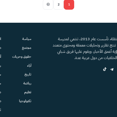
2
1
منصة إعلامية مستقلة، تأسست عام 2013، تنتمي لمدرسة
سياسة
ا
، تنتج تقارير وتحليلات معمقة ومحتوى متعدد
مجتمع
ص
ية أعمق للأخبار، ويقوم عليها فريق شبابي
حقوق وحريات
أ
الخلفيات من دول عربية عدة.
آراء
ر
تاريخ
س
رياضة
س
تعليم
ط
تكنولوجيا
ص
ث