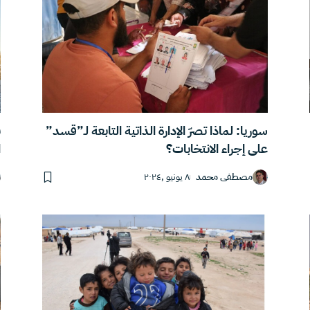
سوريا: لماذا تصرّ الإدارة الذاتية التابعة لـ”قسد”
ب
على إجراء الانتخابات؟
ا
مصطفى محمد
٨ يونيو ,٢٠٢٤