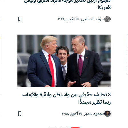
ب
لأمريكا
سؤدد الصالحي
٢٤ فبراير ,٢٠٢١
ه
لا تحالف حقيقي بين واشنطن وأنقرة والأزمات
ق
ربما تظهر مجددًا
محمود سمير
٢١ أكتوبر ,٢٠١٨