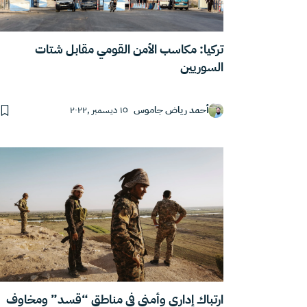
تركيا: مكاسب الأمن القومي مقابل شتات
السوريين
أحمد رياض جاموس
١٥ ديسمبر ,٢٠٢٢
ارتباك إداري وأمني في مناطق “قسد” ومخاوف