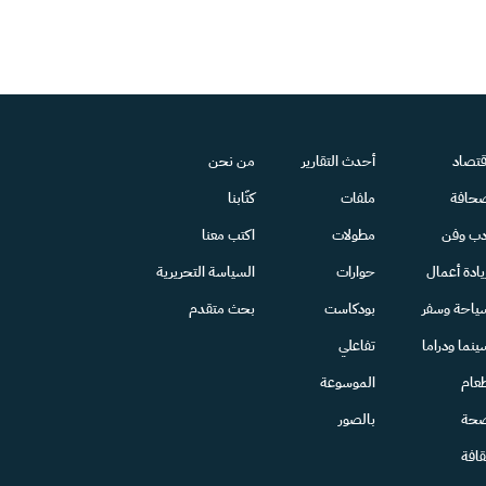
قتصاد
أحدث التقارير
من نحن
حافة
ملفات
كتّابنا
دب وفن
مطولات
اكتب معنا
يادة أعمال
حوارات
السياسة التحريرية
ياحة وسفر
بودكاست
بحث متقدم
ينما ودراما
تفاعلي
عام
الموسوعة
حة
بالصور
قافة