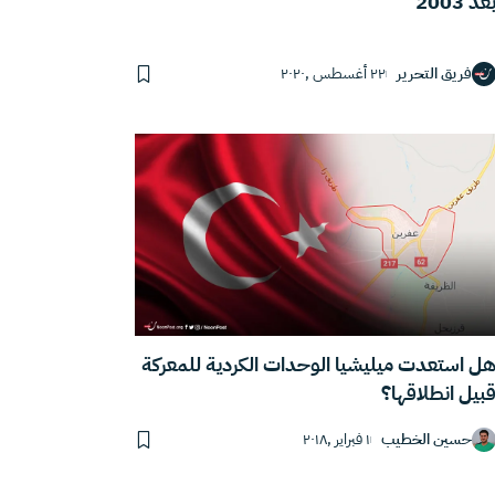
عد 2003
فريق التحرير
٢٢ أغسطس ,٢٠٢٠
ل استعدت ميليشيا الوحدات الكردية للمعركة
بيل انطلاقها؟
حسين الخطيب
١ فبراير ,٢٠١٨