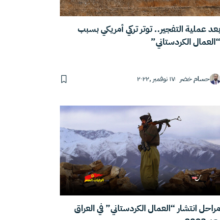
عد عملية التفجير.. توتر تركي أمريكي بسبب
العمال الكردستاني”
حسام خضر
١٧ نوفمبر ,٢٠٢٢
راحل انتشار “العمال الكردستاني” في العراق