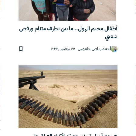
ب
“
أطفال مخيم الهول.. ما بين تطرف متنام ورفض
شعبي
أحمد رياض جاموس
٢٧ نوفمبر ,٢٠٢٢
م
هجوم أربيل تحذير موجّه لأكراد العراق وليس