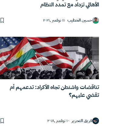
الأهالي تزداد مع تمدد النظام
حسين الخطيب
١١ نوفمبر ,٢٠٢١
تناقضات واشنطن تجاه الأكراد: تدعمهم أم
تقضي عليهم؟
فريق التحرير
١٠ نوفمبر ,٢٠١٨