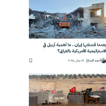
عدما قصفتها إيران.. ما أهمية أربيل في
لاستراتيجية الأمريكية بالعراق؟
أحمد الدباغ
١٧ يناير ,٢٠٢٤