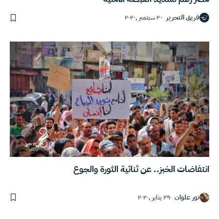
فريق التحرير
٢٠ سبتمبر ,٢٠٢٠
انتفاضات الخبز.. عن ثنائية الثورة والجوع
نور علوان
٢٩ يناير ,٢٠٢٠