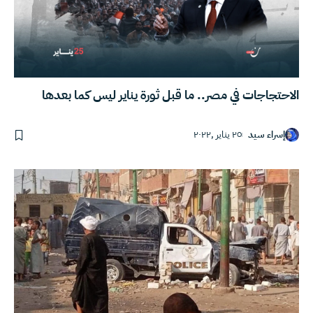
الاحتجاجات في مصر.. ما قبل ثورة يناير ليس كما بعدها
إسراء سيد
٢٥ يناير ,٢٠٢٢