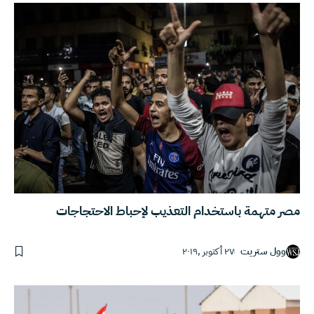
مصر متهمة باستخدام التعذيب لإحباط الاحتجاجات
وول ستريت
٢٧ أكتوبر ,٢٠١٩