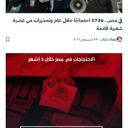
في مصر.. 1736 احتجاجًا خلال عام وتحذيرات من غضبة
شعبية قادمة
عماد عنان
٢٩ ديسمبر ,٢٠١٦