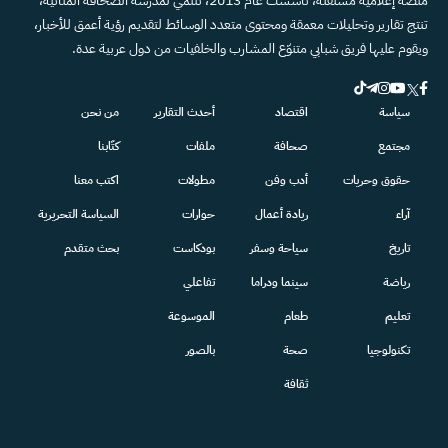
منصة إعلامية مستقلة، تأسست عام 2013، تنتمي لمدرسة الصحافة المتأنية،
تنتج تقارير وتحليلات معمقة ومحتوى متعدد الوسائط لتقديم رؤية أعمق للأخبار،
ويقوم عليها فريق شبابي متنوّع المشارب والخلفيات من دول عربية عدة.
سياسة
اقتصاد
أحدث التقارير
من نحن
مجتمع
صحافة
ملفات
كتّابنا
حقوق وحريات
أدب وفن
مطولات
اكتب معنا
آراء
ريادة أعمال
حوارات
السياسة التحريرية
تاريخ
سياحة وسفر
بودكاست
بحث متقدم
رياضة
سينما ودراما
تفاعلي
تعليم
طعام
الموسوعة
تكنولوجيا
صحة
بالصور
ثقافة