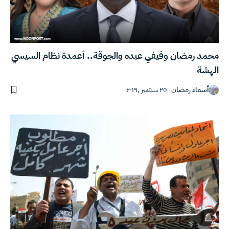
محمد رمضان وفيفي عبده والجوقة.. أعمدة نظام السيسي
الهشة
أسماء رمضان
٢٥ سبتمبر ,٢٠١٩